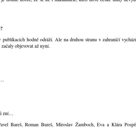
e?
 publikacích hodně odráží. Ale na druhou stranu v zahraničí vychází
 začaly objevovat až nyní.
í…
elů zní…
 Pavel Bareš, Roman Bureš, Miroslav Žamboch, Eva a Klára Pospíši