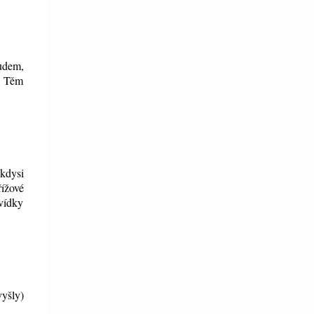
udem,
i. Těm
 kdysi
řížové
ovídky
vyšly)