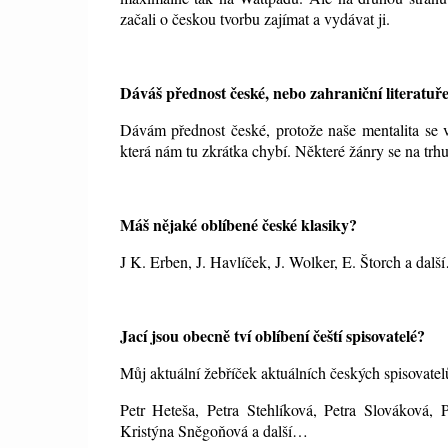
začali o českou tvorbu zajímat a vydávat ji.
Dáváš přednost české, nebo zahraniční literatuř
Dávám přednost české, protože naše mentalita se v
která nám tu zkrátka chybí. Některé žánry se na trhu
Máš nějaké oblíbené české klasiky?
J K. Erben, J. Havlíček, J. Wolker, E. Štorch a dalš
Jací jsou obecně tví oblíbení čeští spisovatelé?
Můj aktuální žebříček aktuálních českých spisovat
Petr Heteša, Petra Stehlíková, Petra Slováková,
Kristýna Sněgoňová a další…