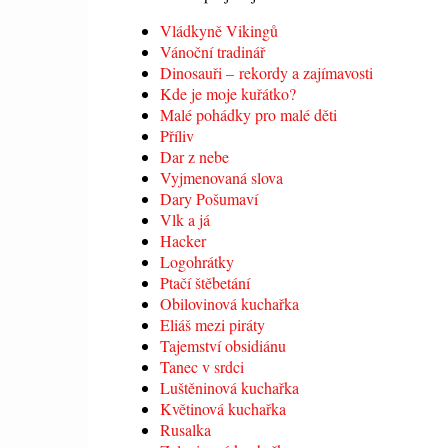
Vládkyně Vikingů
Vánoční tradinář
Dinosauři – rekordy a zajímavosti
Kde je moje kuřátko?
Malé pohádky pro malé děti
Příliv
Dar z nebe
Vyjmenovaná slova
Dary Pošumaví
Vlk a já
Hacker
Logohrátky
Ptačí štěbetání
Obilovinová kuchařka
Eliáš mezi piráty
Tajemství obsidiánu
Tanec v srdci
Luštěninová kuchařka
Květinová kuchařka
Rusalka