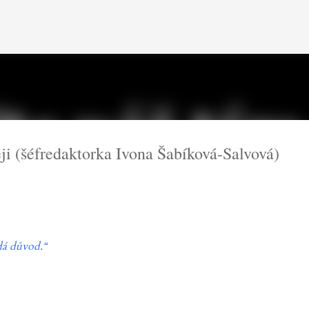
Přeskočit na hlavní obsah
 (šéfredaktorka Ivona Šabíková-Salvová)
dá důvod.“