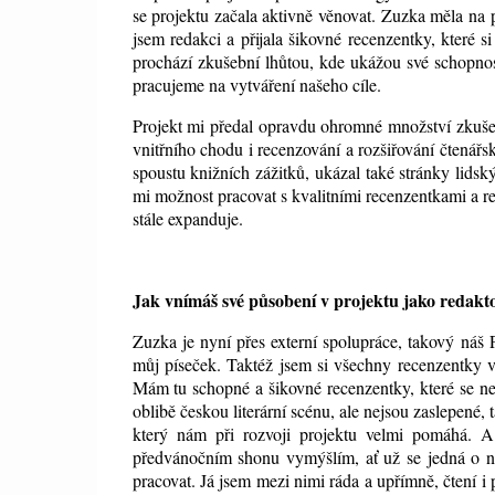
se projektu začala aktivně věnovat. Zuzka měla na pá
jsem redakci a přijala šikovné recenzentky, které s
prochází zkušební lhůtou, kde ukážou své schopnosti
pracujeme na vytváření našeho cíle.
Projekt mi předal opravdu ohromné množství zkušenos
vnitřního chodu i recenzování a rozšiřování čtenářs
spoustu knižních zážitků, ukázal také stránky lidsk
mi možnost pracovat s kvalitními recenzentkami a r
stále expanduje.
Jak vnímáš své působení v projektu jako redakto
Zuzka je nyní přes externí spolupráce, takový náš P
můj píseček. Taktéž jsem si všechny recenzentky 
Mám tu schopné a šikovné recenzentky, které se nebo
oblibě českou literární scénu, ale nejsou zaslepené, 
který nám při rozvoji projektu velmi pomáhá. 
předvánočním shonu vymýšlím, ať už se jedná o nov
pracovat. Já jsem mezi nimi ráda a upřímně, čtení i