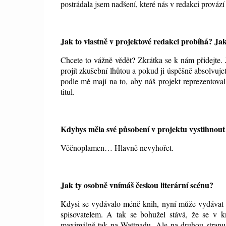
postrádala jsem nadšení, které nás v redakci provází
Jak to vlastně v projektové redakci probíhá? Jak
Chcete to vážně vědět? Zkrátka se k nám přidejte
projít zkušební lhůtou a pokud ji úspěšně absolvujet
podle mě mají na to, aby náš projekt reprezentoval
titul.
Kdybys měla své působení v projektu vystihnou
Věčnoplamen… Hlavně nevyhořet.
Jak ty osobně vnímáš českou literární scénu?
Kdysi se vydávalo méně knih, nyní může vydávat pr
spisovatelem. A tak se bohužel stává, že se v k
maximálně tak na Wattpadu. Ale na druhou stranu je