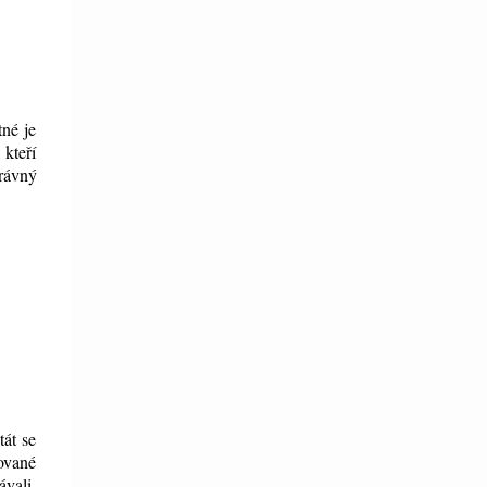
né je
 kteří
právný
tát se
ované
ávali,