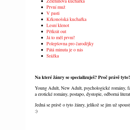
Zeleninová kuchařka
První muž
V pasti
Krkonošská kuchařka
Lesní klenot
Pětkrát out
Já to měl první!
Polepšovna pro čarodějky
Pátá minuta je o nás
Srážka
Na které žánry se specializuješ? Proč právě tyt
Young Adult, New Adult, psychologické romány, f
a erotické romány, postapo, dystopie, odborná liter
Jedná se právě o tyto žánry, jelikož se jim už spous
:)