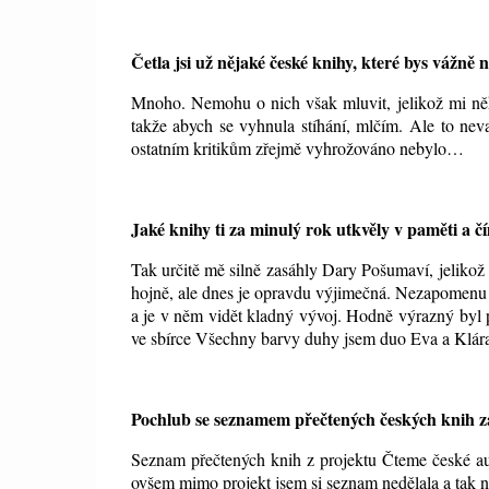
Četla jsi už nějaké české knihy, které bys vážně
Mnoho. Nemohu o nich však mluvit, jelikož mi ně
takže abych se vyhnula stíhání, mlčím. Ale to nev
ostatním kritikům zřejmě vyhrožováno nebylo…
Jaké knihy ti za minulý rok utkvěly v paměti a č
Tak určitě mě silně zasáhly Dary Pošumaví, jelikož 
hojně, ale dnes je opravdu výjimečná. Nezapomenu n
a je v něm vidět kladný vývoj. Hodně výrazný byl pr
ve sbírce Všechny barvy duhy jsem duo Eva a Klára 
Pochlub se seznamem přečtených českých knih z
Seznam přečtených knih z projektu Čteme české aut
ovšem mimo projekt jsem si seznam nedělala a tak n