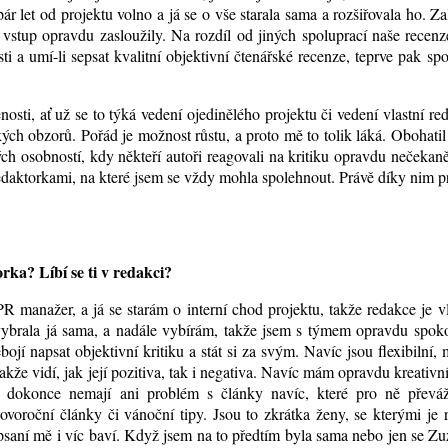
r let od projektu volno a já se o vše starala sama a rozšiřovala ho. Za
i vstup opravdu zasloužily. Na rozdíl od jiných spoluprací naše recen
 a umí-li sepsat kvalitní objektivní čtenářské recenze, teprve pak sp
ti, ať už se to týká vedení ojedinělého projektu či vedení vlastní re
kých obzorů. Pořád je možnost růstu, a proto mě to tolik láká. Obohati
ých osobností, kdy někteří autoři reagovali na kritiku opravdu nečekan
edaktorkami, na které jsem se vždy mohla spolehnout. Právě díky nim p
rka? Líbí se ti v redakci?
R manažer, a já se starám o interní chod projektu, takže redakce je v
vybrala já sama, a nadále vybírám, takže jsem s týmem opravdu spoko
jí napsat objektivní kritiku a stát si za svým. Navíc jsou flexibilní, 
takže vidí, jak její pozitiva, tak i negativa. Navíc mám opravdu kreativn
A dokonce nemají ani problém s články navíc, které pro ně převá
oroční články či vánoční tipy. Jsou to zkrátka ženy, se kterými je 
 psaní mě i víc baví. Když jsem na to předtím byla sama nebo jen se Z