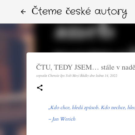
Čteme české autory
ČTU, TEDY JSEM… stále v naději
sepsala
Chensie Ips Svět Mezi Řádky
dne
ledna 14, 2022
„Kdo chce, hledá způsob. Kdo nechce, hle
– Jan Werich