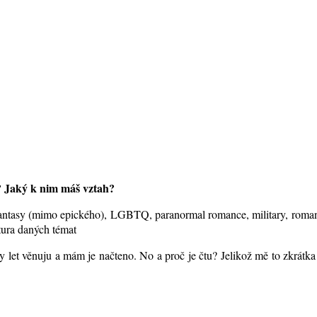
o? Jaký k nim máš vztah?
antasy (mimo epického), LGBTQ, paranormal romance, military, roman
atura daných témat
ty let věnuju a mám je načteno. No a proč je čtu? Jelikož mě to zkrátka