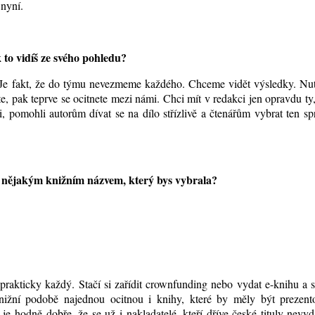
 nyní.
 to vidíš ze svého pohledu?
. Je fakt, že do týmu nevezmeme každého. Chceme vidět výsledky. Nut
e, pak teprve se ocitnete mezi námi. Chci mít v redakci jen opravdu ty,
i, pomohli autorům dívat se na dílo střízlivě a čtenářům vybrat ten s
t nějakým knižním názvem, který bys vybrala?
akticky každý. Stačí si zařídit crownfunding nebo vydat e-knihu a s
nižní podobě najednou ocitnou i knihy, které by měly být prezent
 hodně dobře, že se už i nakladatelé, kteří dříve české tituly nevyd