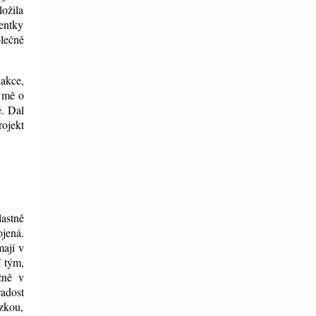
ložila
zentky
olečně
dakce,
l mě o
ě. Dal
rojekt
lastně
jená.
mají v
í tým,
žně v
radost
uzkou,