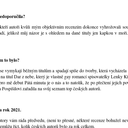
 nedoporučila?
kteří autoři kvůli mým objektivním recenzím dokonce vyhrožovali so
adí, jelikož můj názor je s ohledem na dané tituly jen kapkou v moř
ím to bylo?
se vymykají běžným titulům a spadají spíše do tvorby, která vycházela
a titul Dar z nebe, který je vlastně gay romancí spisovatelky Lenky K
o mě debut Pátá minuta je o nás a to natolik, že po přečtení jejich p
Pospíšilovi zařadila na svůj seznam top českých autorů.
a rok 2021.
ory vám ráda předvedu, (není to přesné, některé recenze bohužel ne
emůžu říct, kolik českých autorů bylo za rok celkem.