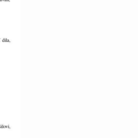
 díla,
lovi,