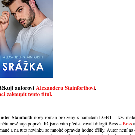
děkuji autorovi
Alexanderu Stainforthovi
.
ci zakoupit tento titul.
ander Stainforth
nový román pro ženy s námětem LGBT – tzv. male
mětu nevěnuje poprvé. Již jsme vám představovali dilogii Boss –
Boss
jímané a na tuto novinku se mnohé opravdu hodně těšily. Autor není na