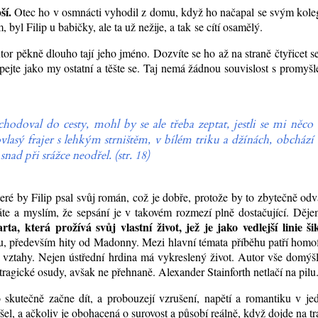
ší.
Otec ho v osmnácti vyhodil z domu, když ho načapal se svým kole
 byl Filip u babičky, ale ta už nežije, a tak
se cítí osamělý.
utor pěkně dlouho tají jeho jméno. Dozvíte se ho až na straně čtyřicet 
pejte jako my ostatní a těšte se. Taj nemá žádnou souvislost s promyšl
doval do cesty, mohl by se ale třeba zeptat, jestli se mi něco
lasý frajer s lehkým strništěm, v bílém triku a džínách, obchází
nad při srážce neodřel. (str. 18)
které by Filip psal svůj román, což je dobře, protože by to zbytečně od
dáte a myslím, že sepsání je v takovém rozmezí plně dostačující. Děj
, která prožívá svůj vlastní život, jež je jako vedlejší linie ši
, především hity od Madonny. Mezi hlavní témata příběhu patří homof
é vztahy. Nejen ústřední hrdina má vykreslený život. Autor vše domýš
e tragické osudy, avšak ne přehnaně. Alexander Stainforth netlačí na pilu
 skutečně začne dít, a probouzejí vzrušení, napětí a romantiku v j
šel, a ačkoliv je obohacená o surovost a působí reálně, když dojde na t