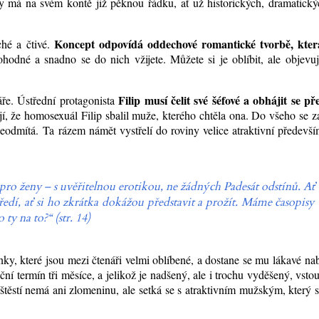
 má na svém kontě již pěknou řádku, ať už historických, dramatickýc
Koncept odpovídá oddechové romantické tvorbě, kte
hé a čtivé.
hodné a snadno se do nich vžijete. Můžete si je oblíbit, ale objevuj
Filip musí čelit své šéfové a obhájit se př
ře. Ústřední protagonista
jí, že homosexuál Filip sbalil muže, kterého chtěla ona. Do všeho se z
neodmítá. Ta rázem námět vystřelí do roviny velice atraktivní předevš
pro ženy – s uvěřitelnou erotikou, ne žádných Padesát odstínů. Ať
tředí, ať si ho zkrátka dokážou představit a prožít. Máme časopisy
y na to?“ (str. 14)
nky, které jsou mezi čtenáři velmi oblíbené, a dostane se mu lákavé na
ční termín tři měsíce, a jelikož je nadšený, ale i trochu vyděšený, vsto
štěstí nemá ani zlomeninu, ale setká se s atraktivním mužským, který 