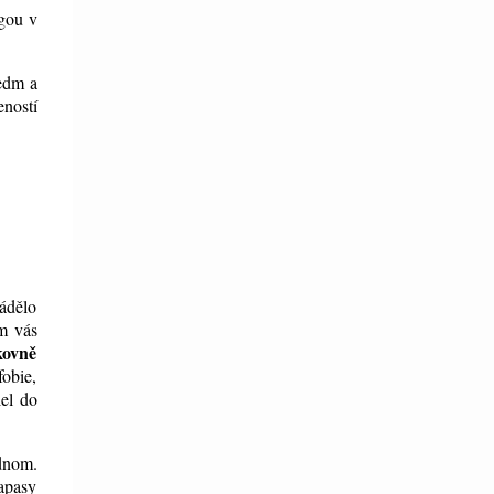
gou v
sedm a
eností
vádělo
em vás
kovně
obie,
lel do
.
ednom.
rapasy