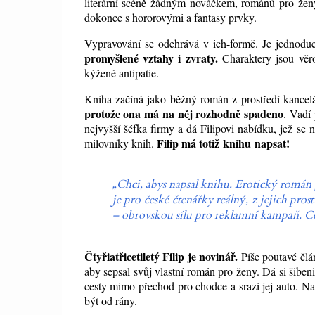
literární scéně žádným nováčkem, románů pro ženy
dokonce s hororovými a fantasy prvky.
Vypravování se odehrává v ich-formě. Je jednoduc
promyšlené vztahy i zvraty.
Charaktery jsou věro
kýžené antipatie.
Kniha začíná jako běžný román z prostředí kancelá
protože ona má na něj rozhodně spadeno
. Vadí 
nejvyšší šéfka firmy a dá Filipovi nabídku, jež se 
Filip má totiž
knihu
napsat!
milovníky knih.
„Chci, abys napsal knihu. Erotický román 
je pro české čtenářky reálný, z jejich pros
– obrovskou sílu pro reklamní kampaň. Co t
Čtyřiatřicetiletý Filip je novinář.
Píše poutavé člá
aby sepsal svůj vlastní román pro ženy. Dá si šibeni
cesty mimo přechod pro chodce a srazí jej auto. Na
být od rány.