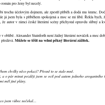
to román pro ženy byl necelý.
obí trochu účelovým dojmem, ale zpestří příběh a dodá mu šmrnc. Doč
e já jsem byla s příběhem spokojená a moc se mi líbil. Řekla bych, 
, že autor v rámci české literární scény přichystal opravdu slibný a kv
v oblibě. Alexander Stainforth není žádný literární nováček a moc dob
Můžete se těšit na velmi pěkný literární zážitek.
h předává.
během chvilky něco pokazí? Přesně to se stalo mně.
t, a o pár minut později jsem se octl pod autem jednoho arogantního 
mi měl jiné plány.
 co jsem vůbec nečekal…