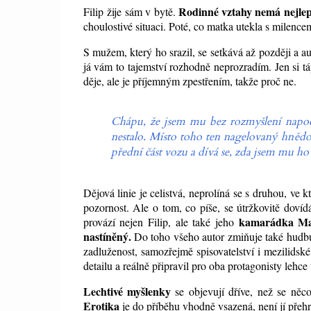
Rodinné vztahy nemá nejlep
Filip žije sám v bytě.
choulostivé situaci. Poté, co matka utekla s milencem,
S mužem, který ho srazil, se setkává až později a a
já vám to tajemství rozhodně neprozradím. Jen si tá
děje, ale je příjemným zpestřením, takže proč ne.
Chápu, že jsem mu bez rozmyšlení napocho
nestalo. Místo toho ten nagelovaný hnědov
přední část vozu a dívá se, zda jsem mu ho s
Dějová linie je celistvá, neprolíná se s druhou, ve 
pozornost. Ale o tom, co píše, se útržkovitě doví
kamarádka Marta
provází nejen Filip, ale také jeho
nastíněný.
Do toho všeho autor zmiňuje také hudbu
zadluženost, samozřejmě spisovatelství i mezilidsk
detailu a reálně připravil pro oba protagonisty lehc
Lechtivé myšlenky
se objevují dříve, než se něco
Erotika
je do příběhu vhodně vsazená, není jí přehr