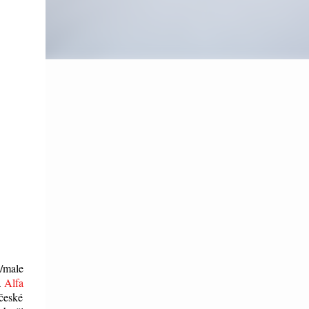
/male
a
Alfa
 české