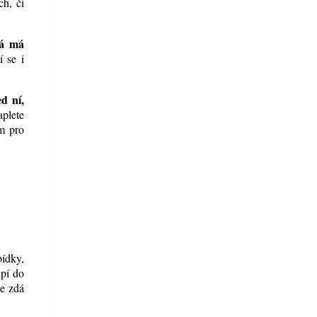
h, či
rá má
í se i
ed ní,
aplete
ím pro
bídky,
upí do
se zdá