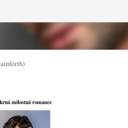
Přeskočit na hlavní obsah
inforth)
krná milostná romance