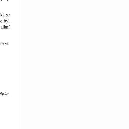
ká se
že byl
alitní
ře ví,
týpka.