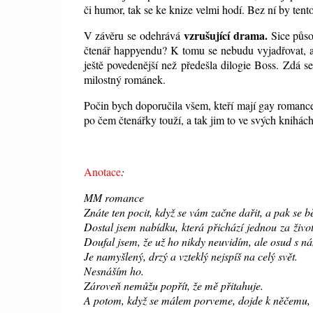
či humor, tak se ke knize velmi hodí. Bez ní by ten
vzrušující drama.
V závěru se odehrává
Sice půs
čtenář happyendu? K tomu se nebudu vyjadřovat, al
ještě povedenější než předešla dilogie Boss. Zdá se
milostný románek.
Počin bych doporučila všem, kteří mají gay romance 
po čem čtenářky touží, a tak jim to ve svých knihác
Anotace
:
MM romance
Znáte ten pocit, když se vám začne dařit, a pak se 
Dostal jsem nabídku, která přichází jednou za živo
Doufal jsem, že už ho nikdy neuvidím, ale osud s ná
Je namyšlený, drzý a vzteklý nejspíš na celý svět.
Nesnáším ho.
Zároveň nemůžu popřít, že mě přitahuje.
A potom, když se málem porveme, dojde k něčemu,