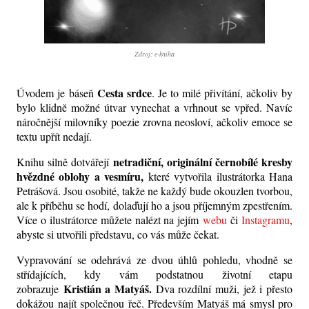
Zdroj: e-kniha
Cesta srdce
Úvodem je báseň
. Je to milé přivítání, ačkoliv by
bylo klidně možné útvar vynechat a vrhnout se vpřed. Navíc
náročnější milovníky poezie zrovna neosloví, ačkoliv emoce se
textu upřít nedají.
netradiční, originální černobílé kresby
Knihu silně dotvářejí
hvězdné oblohy a vesmíru,
které vytvořila ilustrátorka Hana
Petrášová. Jsou osobité, takže ne každý bude okouzlen tvorbou,
ale k příběhu se hodí, dolaďují ho a jsou příjemným zpestřením.
Více o ilustrátorce můžete nalézt na jejím
webu
či
Instagramu
,
abyste si utvořili představu, co vás může čekat.
Vypravování se odehrává ze dvou úhlů pohledu, vhodně se
střídajících, kdy vám podstatnou životní etapu
Kristián a Matyáš.
zobrazuje
Dva rozdílní muži, jež i přesto
dokážou najít společnou řeč. Především Matyáš má smysl pro