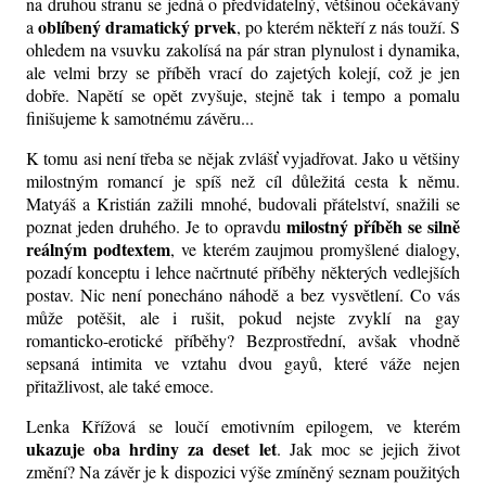
na druhou stranu se jedná o předvídatelný, většinou očekávaný
oblíbený dramatický prvek
a
, po kterém někteří z nás touží. S
ohledem na vsuvku zakolísá na pár stran plynulost i dynamika,
ale velmi brzy se příběh vrací do zajetých kolejí, což je jen
dobře. Napětí se opět zvyšuje, stejně tak i tempo a pomalu
finišujeme k samotnému závěru...
K tomu asi není třeba se nějak zvlášť vyjadřovat. Jako u většiny
milostným romancí je spíš než cíl důležitá cesta k němu.
Matyáš a Kristián zažili mnohé, budovali přátelství, snažili se
milostný příběh se silně
poznat jeden druhého. Je to opravdu
reálným podtextem
, ve kterém zaujmou promyšlené dialogy,
pozadí konceptu i lehce načrtnuté příběhy některých vedlejších
postav. Nic není ponecháno náhodě a bez vysvětlení. Co vás
může potěšit, ale i rušit, pokud nejste zvyklí na gay
romanticko-erotické příběhy? Bezprostřední, avšak vhodně
sepsaná intimita ve vztahu dvou gayů, které váže nejen
přitažlivost, ale také emoce.
Lenka Křížová se loučí emotivním epilogem, ve kterém
ukazuje oba hrdiny za deset let
. Jak moc se jejich život
změní? Na závěr je k dispozici výše zmíněný seznam použitých