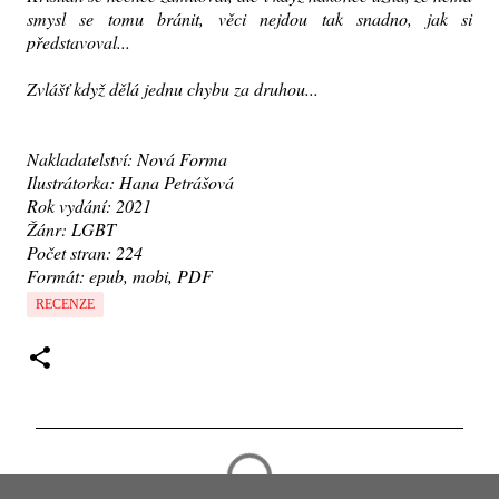
smysl se tomu bránit, věci nejdou tak snadno, jak si
představoval...
Zvlášť když dělá jednu chybu za druhou...
Nakladatelství: Nová Forma
Ilustrátorka: Hana Petrášová
Rok vydání: 2021
Žánr: LGBT
Počet stran: 224
Formát: epub, mobi, PDF
RECENZE
K
o