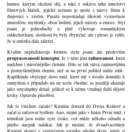
humor, kterým okoření děj, a také z rukávu tahá množství
filmových hlášek, jejichž seznam je spolu s názvy filmu k
dispozici v závěru. Pasáže nepostrádají šikovně vystavěnou
atmosféru, myšlenky obou hrdinů, jejich názory a emoce. Styl
psaní je jednoduchý a plně vyhovuje romantickým
oddechovkám, složitosti by byly zbytečné, ale i přesto je vidět,
že si autorka dala záležet.
Kvalitu nepředstavuje formou stylu psaní, ale především
propracovaností konceptu
rafinovanost
. Je v něm jistá
, která
nadchne i náročnějšího čtenáře. Dílo se tak stává zajímavějším
a promyšlenějším čtením, než se na první pohled může zdát.
Kupříkladu obyčejné slovo muž, které mě v úvodu donutilo k
zamyšlení a připadalo mi ne zcela vhodné, se později ukazuje
jako smysluplný detail, jelikož se k němu vztahují další dějové
kroky. Opravdu působivé.
Jak to všechno začalo? Kristián dorazil do Dvora Králové a
začal si zařizovat bydlení. Ano, stejně jako v knize První muž, i
tentokrát jsou reálie ryze české, což může někoho odradit a
jiného naopak nalákat. Jak je možné, že dvaadvacetiletý
Kristián skončí v závěrečném ročníku střední školy, může si