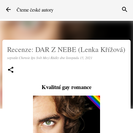
Přeskočit na hlavní obsah
Čteme české autory
Recenze: DAR Z NEBE (Lenka Křížová)
sepsala
Chensie Ips Svět Mezi Řádky
dne
listopadu 15, 2021
Kvalitní gay romance