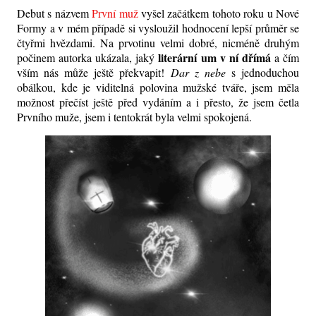
Debut s názvem
První muž
vyšel začátkem tohoto roku u Nové
Formy a v mém případě si vysloužil hodnocení lepší průměr se
čtyřmi hvězdami. Na prvotinu velmi dobré, nicméně druhým
literární um v ní dřímá
počinem autorka ukázala, jaký
a čím
vším nás může ještě překvapit!
Dar z nebe
s jednoduchou
obálkou, kde je viditelná polovina mužské tváře, jsem měla
možnost přečíst ještě před vydáním a i přesto, že jsem četla
Prvního muže, jsem i tentokrát byla velmi spokojená.