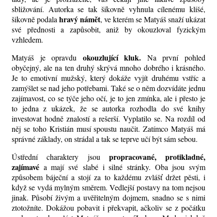
sbližování. Autorka se tak šikovně vyhnula cílenému klišé,
hravý námět
šikovně podala
, ve kterém se Matyáš snaží ukázat
své přednosti a zapůsobit, aniž by okouzloval fyzickým
vzhledem.
okouzlující kluk.
Matyáš je opravdu
Na první pohled
obyčejný, ale na ten druhý skrývá mnoho dobrého i krásného.
Je to emotivní mužský, který dokáže vyjít druhému vstříc a
zamýšlet se nad jeho potřebami. Také se o něm dozvídáte jednu
zajímavost, co se týče jeho očí, je to jen zmínka, ale i přesto je
to jedna z ukázek, že se autorka rozhodla do své knihy
investovat hodně znalostí a rešerší. Vyplatilo se. Na rozdíl od
něj se toho Kristián musí spoustu naučit. Zatímco Matyáš má
správné základy, on strádal a tak se teprve učí být sám sebou.
propracované, protikladné,
Ústřední charaktery jsou
zajímavé
a mají své
slabé i silné stránky. Oba jsou svým
způsobem báječní a stojí za to každému zvlášť držet pěsti, i
když se vydá mylným směrem. Vedlejší postavy na tom nejsou
jinak. Působí živým a uvěřitelným dojmem, snadno se s nimi
ztotožníte. Dokážou pobavit i překvapit, ačkoliv se z počátku