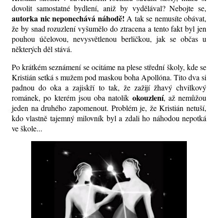
dovolit samostatné bydlení, aniž by vydělával? Nebojte se,
autorka nic neponechává náhodě!
A tak se nemusíte obávat,
že by snad rozuzlení vyšumělo do ztracena a tento fakt byl jen
pouhou účelovou, nevysvětlenou berličkou, jak se občas u
některých děl stává.
Po krátkém seznámení se ocitáme na plese střední školy, kde se
Kristián setká s mužem pod maskou boha Apollóna. Tito dva si
padnou do oka a zajiskří to tak, že zažijí žhavý chvilkový
okouzlení
románek, po kterém jsou oba natolik
, až nemůžou
jeden na druhého zapomenout. Problém je, že Kristián netuší,
kdo vlastně tajemný milovník byl a zdali ho náhodou nepotká
ve škole...