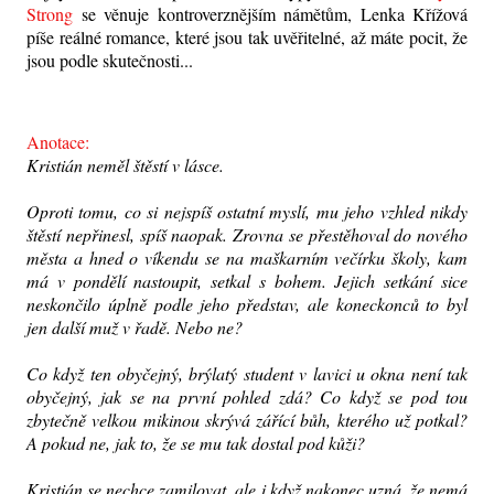
Strong
se věnuje kontroverznějším námětům, Lenka Křížová
píše reálné romance, které jsou tak uvěřitelné, až máte pocit, že
jsou podle skutečnosti...
Anotace:
Kristián neměl štěstí v lásce.
Oproti tomu, co si nejspíš ostatní myslí, mu jeho vzhled nikdy
štěstí nepřinesl, spíš naopak. Zrovna se přestěhoval do nového
města a hned o víkendu se na maškarním večírku školy, kam
má v pondělí nastoupit, setkal s bohem. Jejich setkání sice
neskončilo úplně podle jeho představ, ale koneckonců to byl
jen další muž v řadě. Nebo ne?
Co když ten obyčejný, brýlatý student v lavici u okna není tak
obyčejný, jak se na první pohled zdá? Co když se pod tou
zbytečně velkou mikinou skrývá zářící bůh, kterého už potkal?
A pokud ne, jak to, že se mu tak dostal pod kůži?
Kristián se nechce zamilovat, ale i když nakonec uzná, že nemá