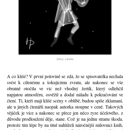
Zdroj: e-kniha
A co klišé? V první polovině se zdá, že se spisovatelka nechala
svést k cílenému a šokujícímu zvratu, ale nakonec se vše
obratně otočila ve víc než vhodný žertík, který odlehčil
napjatou atmosféru, osvěžil a dodal náladu k pokračování ve
čtení. Ti, kteří mají klišé scény v oblibě, budou spíše zklamaní,
ale u jiných čtenářů naopak autorka stoupne v ceně. Takových
vějiček je více a nakonec se přece jen něco ryze účelového, z
důvodu prodloužení děje, stane. Což je na jednu stranu škoda,
protože tím lépe by na titul nahlíželi náročnější milovníci knih,