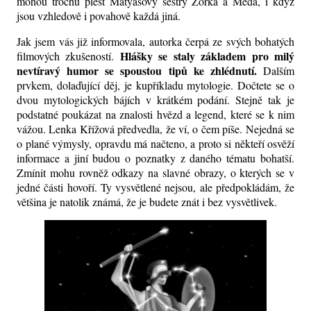
mohou trochu plést Matyášovy sestry Zorka a Meda, i když
jsou vzhledově i povahově každá jiná.
Jak jsem vás již informovala, autorka čerpá ze svých bohatých
Hlášky se staly základem pro milý
filmových zkušeností.
nevtíravý humor se spoustou tipů ke zhlédnutí.
Dalším
prvkem, dolaďující děj, je kupříkladu mytologie. Dočtete se o
dvou mytologických bájích v krátkém podání. Stejně tak je
podstatné poukázat na znalosti hvězd a legend, které se k nim
vážou. Lenka Křížová předvedla, že ví, o čem píše. Nejedná se
o plané výmysly, opravdu má načteno, a proto si někteří osvěží
informace a jiní budou o poznatky z daného tématu bohatší.
Zmínit mohu rovněž odkazy na slavné obrazy, o kterých se v
jedné části hovoří. Ty vysvětlené nejsou, ale předpokládám, že
většina je natolik známá, že je budete znát i bez vysvětlivek.