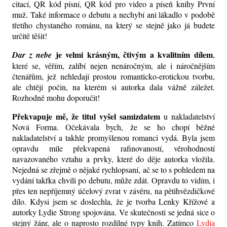
citací, QR kód písní, QR kód pro video a píseň knihy První
muž. Také informace o debutu a nechybí ani lákadlo v podobě
třetího chystaného románu, na který se stejně jako já budete
určitě těšit!
je velmi krásným, čtivým a kvalitním dílem
Dar z nebe
,
které se, věřím, zalíbí nejen nenáročným, ale i náročnějším
čtenářům, jež nehledají prostou romanticko-erotickou tvorbu,
ale chtějí počin, na kterém si autorka dala vážně záležet.
Rozhodně mohu doporučit!
Překvapuje mě, že titul vyšel samizdatem
u nakladatelství
Nová Forma. Očekávala bych, že se ho chopí běžné
nakladatelství a takhle promyšlenou romanci vydá. Byla jsem
opravdu mile překvapená rafinovaností, věrohodností
navazovaného vztahu a prvky, které do děje autorka vložila.
Nejedná se zřejmě o nějaké rychlopsaní, ač se to s pohledem na
vydání takřka chvíli po debutu, může zdát. Opravdu to vidím, i
přes ten nepříjemný účelový zvrat v závěru, na pětihvězdičkové
dílo. Kdysi jsem se doslechla, že je tvorba Lenky Křížové a
autorky Lydie Strong spojována. Ve skutečnosti se jedná sice o
stejný žánr, ale o naprosto rozdílné typy knih. Zatímco
Lydia