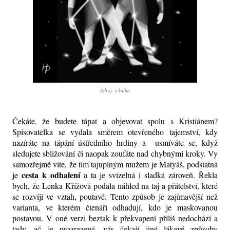
Zdroj: e-kniha
Čekáte, že budete tápat a objevovat spolu s Kristiánem?
Spisovatelka se vydala směrem otevřeného tajemství, kdy
nazíráte na tápání ústředního hrdiny a usmíváte se, když
sledujete sbližování či naopak zoufáte nad chybnými kroky. Vy
samozřejmě víte, že tím tajuplným mužem je Matyáš, podstatná
cesta k odhalení
je
a ta je svízelná i sladká zároveň. Řekla
bych, že Lenka Křížová podala náhled na taj a přátelství, které
se rozvíjí ve vztah, poutavě. Tento způsob je zajímavější než
varianta, ve kterém čtenáři odhadují, kdo je maskovanou
postavou. V oné verzi beztak k překvapení příliš nedochází a
tady, ač je prozrazené, vás čekají jiné lákavé způsoby