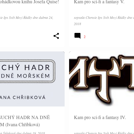
ohádkovou knihu Josefa Quise!
Kam pro sci-fi a fantasy V.
ie Ips Svět Mezi Řádky
dne
dubna 24,
sepsala
Chensie Ips Svět Mezi Řádky
dne
2018
2
ČLÁNKY
: SUCHÝ HADR NA DNĚ
Kam pro sci-fi a fantasy IV.
(Ivana Chřibková)
a Štěpková
dne
dubna 19, 2018
sepsala
Chensie Ips Svět Mezi Řádky
dne