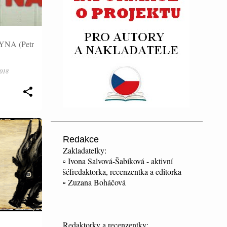
NA (Petr
2018
Redakce
Zakladatelky:
▫ Ivona Salvová-Šabíková - aktivní
šéfredaktorka, recenzentka a editorka
▫ Zuzana Boháčová
Redaktorky a recenzentky: