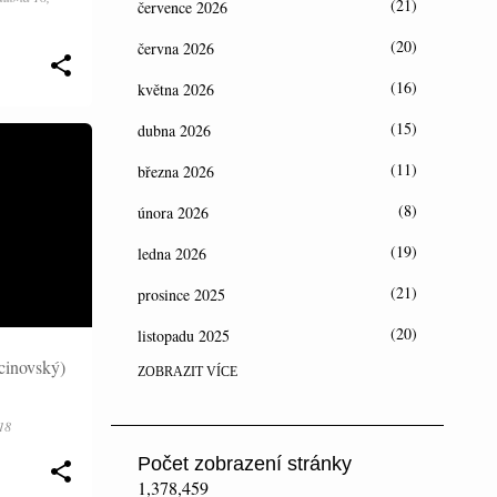
21
července 2026
20
června 2026
16
května 2026
15
dubna 2026
11
března 2026
8
února 2026
19
ledna 2026
21
prosince 2025
20
listopadu 2025
inovský)
ZOBRAZIT VÍCE
22
října 2025
15
září 2025
18
12
srpna 2025
Počet zobrazení stránky
1,378,459