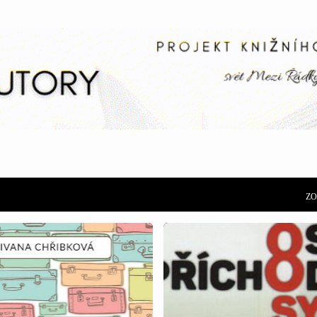
Přeskočit na hlavní obsah
ZO
RECENZE