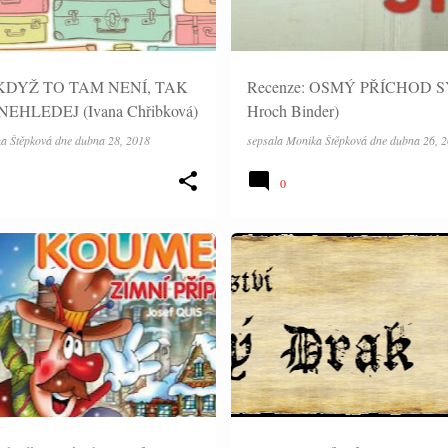
 KDYŽ TO TAM NENÍ, TAK
Recenze: OSMÝ PŘÍCHOD SY
EHLEDEJ (Ivana Chřibková)
Hroch Binder)
a Štěpková
dne
dubna 28, 2018
sepsala
Monika Štěpková
dne
dubna 26, 
0
ČLÁNKY