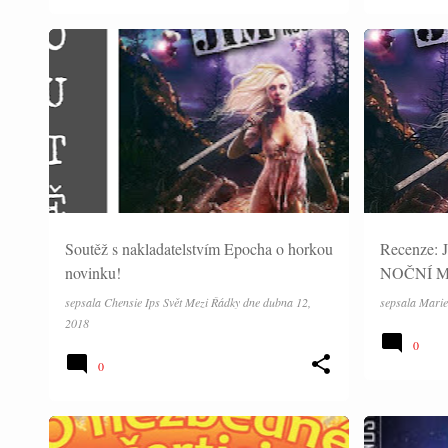
SOUTĚŽE
RECENZE
Soutěž s nakladatelstvím Epocha o horkou
Recenze:
novinku!
NOČNÍ MŮ
sepsala
Chensie Ips Svět Mezi Řádky
dne
dubna 12,
sepsala
Marie
2018
0
0