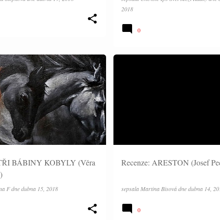
2018
0
RECENZE
 TŘI BÁBINY KOBYLY (Věra
Recenze: ARESTON (Josef Pec
)
na F
dne
dubna 15, 2018
sepsala
Martina Bisová
dne
dubna 14, 20
0