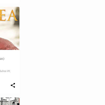
20
července 2025
18
června 2025
9
května 2025
3
dubna 2025
13
března 2025
5
února 2025
9
ledna 2025
as)
9
prosince 2024
15
listopadu 2024
dubna 09,
7
října 2024
9
září 2024
7
srpna 2024
16
července 2024