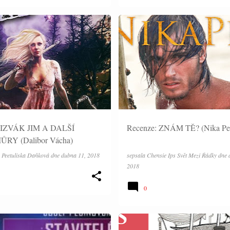
RECENZE
 JIZVÁK JIM A DALŠÍ
Recenze: ZNÁM TĚ? (Nika Pe
RY (Dalibor Vácha)
 Peetuliska Daňková
dne
dubna 11, 2018
sepsala
Chensie Ips Svět Mezi Řádky
dne
2018
0