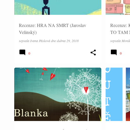
s
p
ě
Recenze: HRA NA SMRT (Jaroslav
Recenze:
v
Velinský)
TO TAM N
k
sepsala
Ivana Pásková
dne
dubna 29, 2018
sepsala
Monik
y
0
0
RECENZE
SOUTĚŽE