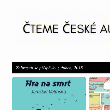
Zobrazují se příspěvky z duben, 2018
P
RECENZE
RECENZE
ř
í