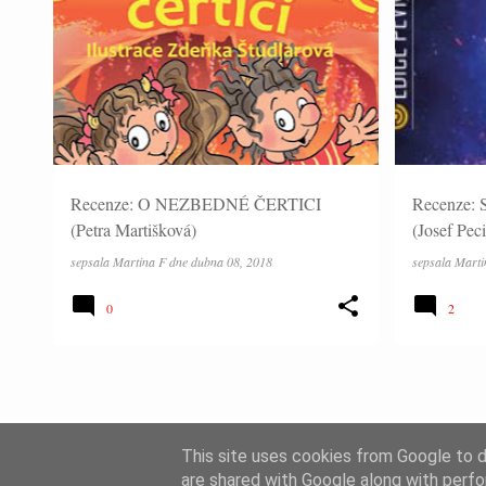
RECENZE
RECENZE
Recenze: O NEZBEDNÉ ČERTICI
Recenze
(Petra Martišková)
(Josef Pec
sepsala
Martina F
dne
dubna 08, 2018
sepsala
Marti
0
2
This site uses cookies from Google to de
are shared with Google along with perfo