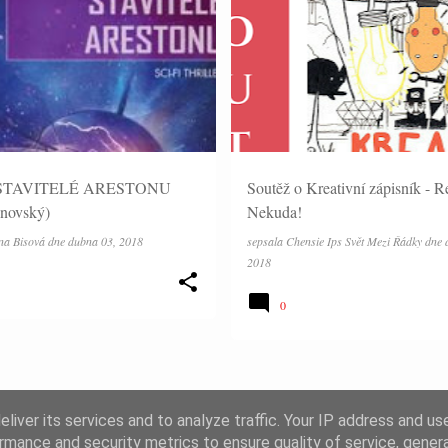
SOUTĚŽE
: STAVITELÉ ARESTONU
Soutěž o Kreativní zápisník - R
inovský)
Nekuda!
na Bisová
dne
dubna 03, 2018
sepsala
Chensie Ips Svět Mezi Řádky
dne
2018
0
DALŠÍ PŘÍSPĚVKY
liver its services and to analyze traffic. Your IP address and us
rmance and security metrics to ensure quality of service, gene