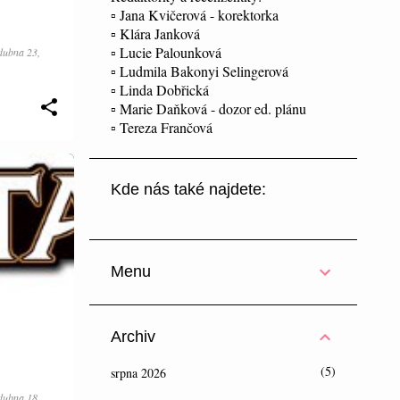
▫ Jana Kvičerová - korektorka
▫ Klára Janková
▫ Lucie Palounková
dubna 23,
▫ Ludmila Bakonyi Selingerová
▫ Linda Dobřická
▫ Marie Daňková - dozor ed. plánu
▫ Tereza Frančová
Kde nás také najdete:
Menu
Archiv
5
srpna 2026
dubna 18,