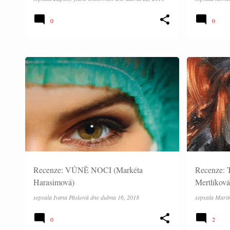
0
0
RECENZE
RECENZE
Recenze: VŮNĚ NOCI (Markéta
Recenze:
Harasimová)
Mertlíková
sepsala
Ivana Pásková
dne
dubna 16, 2018
sepsala
Marti
0
2