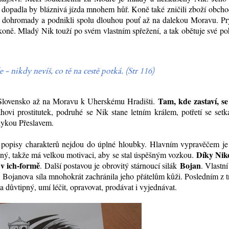
 dopadla by bláznivá jízda mnohem hůř. Koně také zničili zboží obch
ali dohromady a podnikli spolu dlouhou pouť až na dalekou Moravu. P
koně. Mladý Nik touží po svém vlastním spřežení, a tak obětuje své po
 - nikdy nevíš, co tě na cestě potká.
(Str 116)
Tam, kde zastaví, se
o, Slovensko až na Moravu k Uherskému Hradišti.
vi prostitutek, podruhé se Nik stane letním králem, potřetí se setk
dykou Přeslavem.
e popisy charakterů nejdou do úplné hloubky. Hlavním vypravěčem j
Díky Niko
vaný, takže má velkou motivaci, aby se stal úspěšným vozkou.
 v ich-formě
Bojan
. Další postavou je obrovitý stárnoucí silák
. Vlastn
 Bojanova síla mnohokrát zachránila jeho přátelům kůži. Posledním z t
 a důvtipný, umí léčit, opravovat, prodávat i vyjednávat.