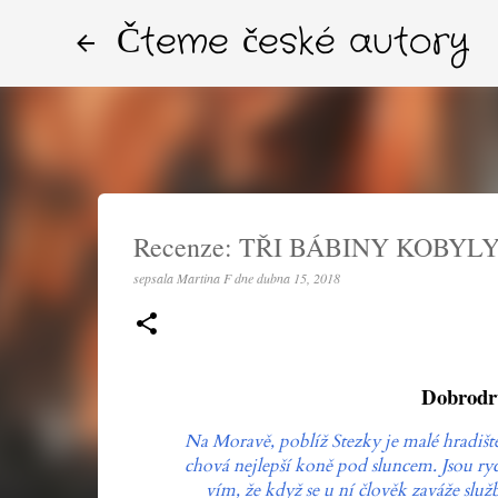
Čteme české autory
Recenze: TŘI BÁBINY KOBYLY (
sepsala
Martina F
dne
dubna 15, 2018
Dobrodru
Na Moravě, poblíž Stezky je malé hradiště
chová nejlepší koně pod sluncem. Jsou ryc
vím, že když se u ní člověk zaváže služ