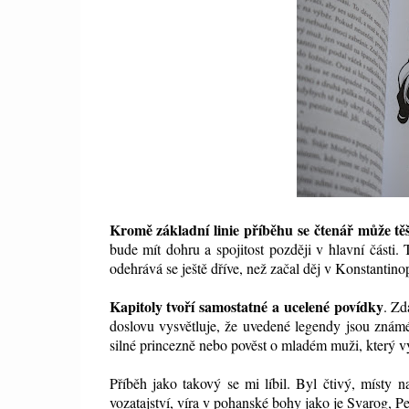
Kromě základní linie příběhu se čtenář může těši
bude mít dohru a spojitost později v hlavní části.
odehrává se ještě dříve, než začal děj v Konstantinop
Kapitoly tvoří samostatné a ucelené povídky
. Zd
doslovu vysvětluje, že uvedené legendy jsou zná
silné princezně nebo pověst o mladém muži, který vy
Příběh jako takový se mi líbil. Byl čtivý, místy
vozatajství, víra v pohanské bohy jako je Svarog, 