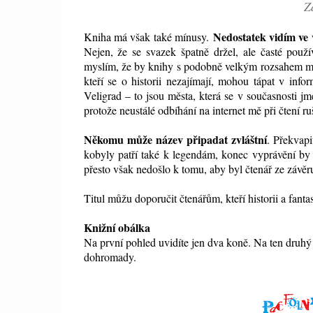
Z
Nedostatek vidím ve
Kniha má však také mínusy.
Nejen, že se svazek
špatně držel, ale časté použ
myslím, že by knihy s podobně velkým rozsahem m
kteří se o historii nezajímají, mohou tápat v info
Veligrad – to jsou města, která se v současnosti j
protože neustálé odbíhání na internet mě při čtení ru
Někomu může název připadat zvláštní
. Překvapi
kobyly patří také k legendám, konec vyprávění by
přesto však nedošlo k tomu, aby byl čtenář ze závě
Titul můžu doporučit čtenářům, kteří historii a fant
Knižní obálka
Na první pohled uvidíte jen dva koně. Na ten druhý u
dohromady.