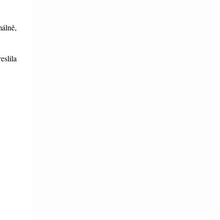
málně,
eslila