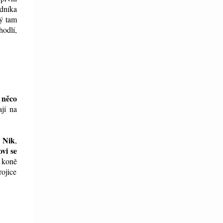
odníka
rý tam
hodlí,
 něco
ají na
Nik
e
,
vi se
í koně
rojice