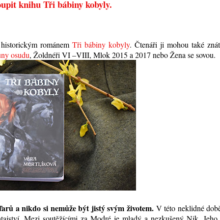
upit knihu Tři bábiny kobyly.
m historickým románem
Tři bábiny kobyly
. Čtenáři ji mohou také zná
uny osudu
, Žoldnéři VI –VIII, Mlok 2015 a 2017 nebo Žena se sovou.
arů a nikdo si nemůže být jistý svým životem.
V této neklidné dob
atajství. Mezi soutěžícími za Modré je mladý a nezkušený Nik. Jeho 