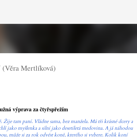
Přeskočit na hlavní obsah
Věra Mertlíková)
žná výprava za čtyřspřežím
. Žije tam paní. Vládne sama, bez manžela. Má tři krásné dcery a
hlí jako myšlenka a silní jako desetiletá medovina. A já náhodou
bou, může si za rok odvést koně, kterého si vybere. Kolik koní