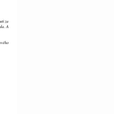
uti za
áda. A
bového