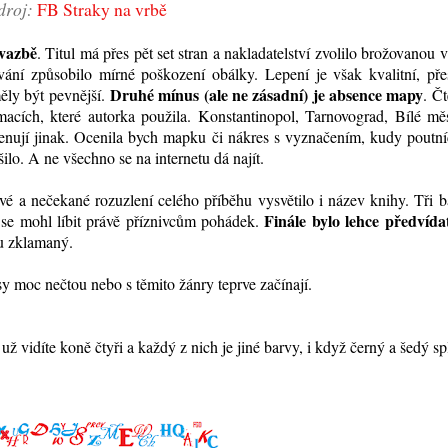
droj:
FB Straky na vrbě
 vazbě
. Titul má přes pět set stran a nakladatelství zvolilo brožovanou 
ívání způsobilo mírné poškození obálky. Lepení je však kvalitní, pře
Druhé mínus (ale ne zásadní) je absence mapy
ěly být pevnější.
. Čt
rmacích, které autorka použila. Konstantinopol, Tarnovograd, Bílé mě
menují jinak. Ocenila bych mapku či nákres s vyznačením, kudy poutníc
šilo. A ne všechno se na internetu dá najít.
vé a nečekané rozuzlení celého příběhu vysvětilo i název knihy. Tři 
Finále bylo lehce předvídat
 se mohl líbit právě příznivcům pohádek.
ru zklamaný.
asy moc nečtou nebo s těmito žánry teprve začínají.
ž vidíte koně čtyři a každý z nich je jiné barvy, i když černý a šedý sp