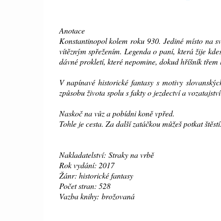
Anotace
Konstantinopol kolem roku 930. Jediné místo na svě
vítězným spřežením. Legenda o paní, která žije kde
dávné prokletí, které nepomine, dokud hříšník třem 
V napínavé historické fantasy s motivy slovanskýc
způsobu života spolu s fakty o jezdectví a vozatajs
Naskoč na vůz a pobídni koně vpřed.
Tohle je cesta. Za další zatáčkou můžeš potkat štěstí
Nakladatelství: Straky na vrbě
Rok vydání: 2017
Žánr: historické fantasy
Počet stran: 528
Vazba knihy:
brožovaná