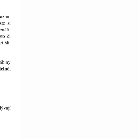
vazbu.
sto si
enáři,
sto či
i šli,
bábiny
elné,
lývají