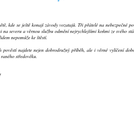
tě, kde se ještě konají závody vozatajů. Tři přátelé na nebezpečné po
si na severu a věrnou službu odmění nejrychlejšími koňmi ze svého st
lidem nepomůže ke štěstí.
h pověstí najdete nejen dobrodružný příběh, ale i věrné vylíčení do
tví raného středověku.
!