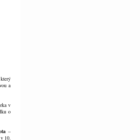
 který
ívou a
orka v
dku o
ota
–
 v 10.