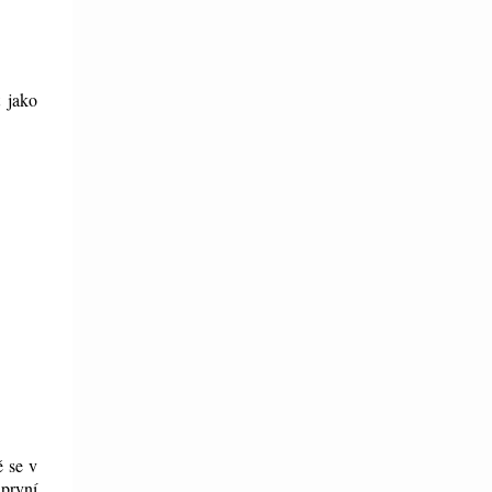
t jako
ě se v
první