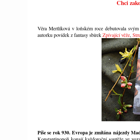
Chci zako
Věra Mertlíková v loňském roce debutovala svý
autorku povídek z fantasy sbírek
Zpívající věže
,
Str
Píše se rok 930. Evropa je zmítána nájezdy Maď
Konstantinopoli konají každoroční soutěže ve voz