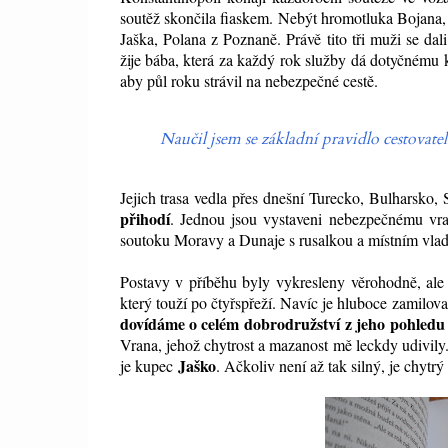
soutěž skončila fiaskem. Nebýt hromotluka Bojana,
Jaška, Polana z Poznaně. Právě tito tři muži se d
žije bába, která za každý rok služby dá dotyčnému 
aby půl roku strávil na nebezpečné cestě.
Naučil jsem se základní pravidlo cestovatele
Jejich trasa vedla přes dnešní Turecko, Bulharsk
přihodí
. Jednou jsou vystaveni nebezpečnému vraho
soutoku Moravy a Dunaje s rusalkou a místním vla
Postavy v příběhu byly vykresleny věrohodně, al
který touží po čtyřspřeží. Navíc je hluboce zamilo
dovídáme o celém dobrodružství
z jeho pohledu
Vrana, jehož chytrost a mazanost mě leckdy udivily.
Jaško
je kupec
. Ačkoliv není až tak silný, je chytrý