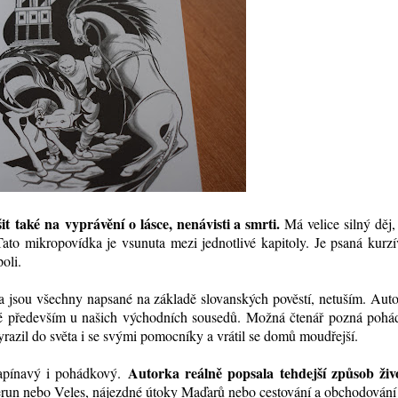
t také na vyprávění o lásce, nenávisti a smrti.
Má velice silný děj,
 Tato mikropovídka je vsunuta mezi jednotlivé kapitoly. Je psaná kurz
oli.
a jsou všechny napsané na základě slovanských pověstí, netuším. Aut
mé především u našich východních sousedů. Možná čtenář pozná pohá
razil do světa i se svými pomocníky a vrátil se domů moudřejší.
Autorka reálně popsala tehdejší způsob živ
 napínavý i pohádkový.
Perun nebo Veles, nájezdné útoky Maďarů nebo cestování a obchodování