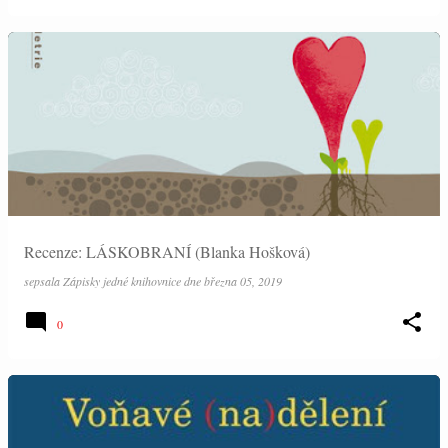
Recenze: LÁSKOBRANÍ (Blanka Hošková)
sepsala
Zápisky jedné knihovnice
dne
března 05, 2019
0