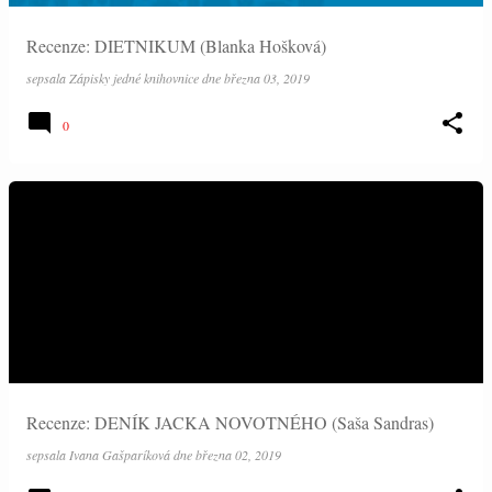
Recenze: DIETNIKUM (Blanka Hošková)
sepsala
Zápisky jedné knihovnice
dne
března 03, 2019
0
Recenze: DENÍK JACKA NOVOTNÉHO (Saša Sandras)
sepsala
Ivana Gašparíková
dne
března 02, 2019