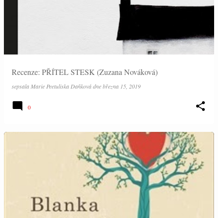
Recenze: PŘÍTEL STESK (Zuzana Nováková)
sepsala
Marie Peetuliska Daňková
dne
března 15, 2019
0