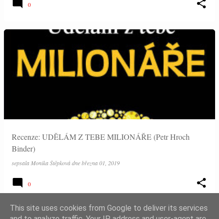
0
Recenze: UDĚLÁM Z TEBE MILIONÁŘE (Petr Hroch
Binder)
sepsala
Monika Štěpková
dne
března 01, 2019
0
This site uses cookies from Google to deliver its services
and to analyze traffic. Your IP address and user-agent are