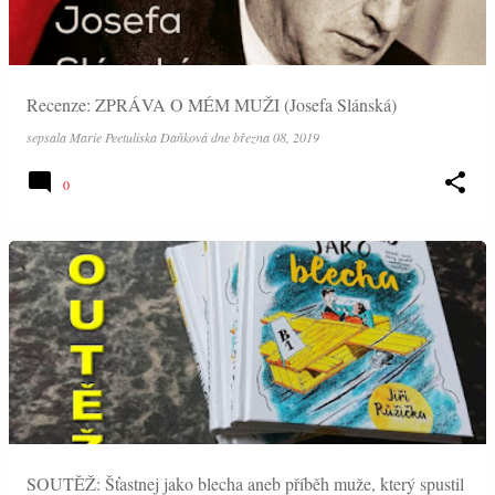
Recenze: ZPRÁVA O MÉM MUŽI (Josefa Slánská)
sepsala
Marie Peetuliska Daňková
dne
března 08, 2019
0
SOUTĚŽ: Šťastnej jako blecha aneb příběh muže, který spustil