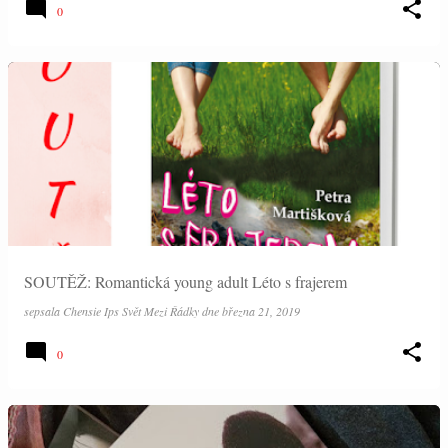
0
SOUTĚŽ: Romantická young adult Léto s frajerem
sepsala
Chensie Ips Svět Mezi Řádky
dne
března 21, 2019
0