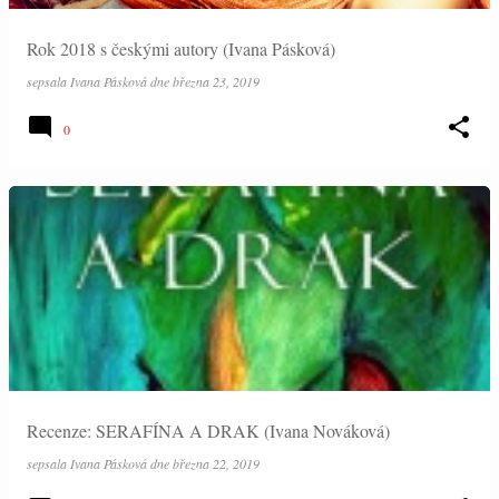
Rok 2018 s českými autory (Ivana Pásková)
sepsala
Ivana Pásková
dne
března 23, 2019
0
Recenze: SERAFÍNA A DRAK (Ivana Nováková)
sepsala
Ivana Pásková
dne
března 22, 2019