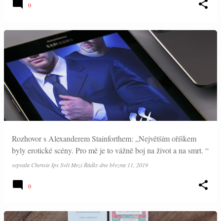
0
Rozhovor s Alexanderem Stainforthem: „Největším oříškem
byly erotické scény. Pro mě je to vážně boj na život a na smrt. “
sepsala
Chensie Ips Svět Mezi Řádky
dne
března 11, 2019
0