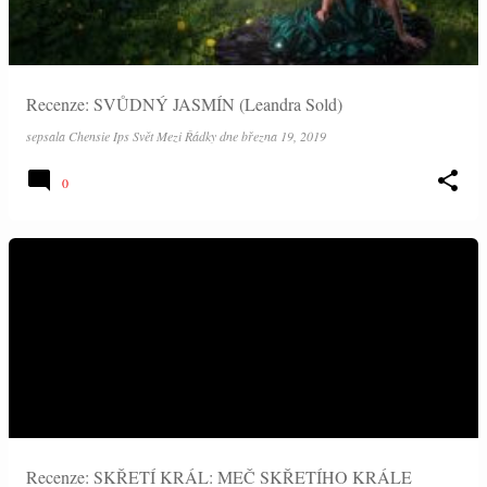
Recenze: SVŮDNÝ JASMÍN (Leandra Sold)
sepsala
Chensie Ips Svět Mezi Řádky
dne
března 19, 2019
0
Recenze: SKŘETÍ KRÁL: MEČ SKŘETÍHO KRÁLE