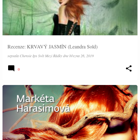
Recenze: KRVAVÝ JASMÍN (Leandra Sold)
sepsala
Chensie Ips Svět Mezi Řádky
dne
března 26, 2019
0