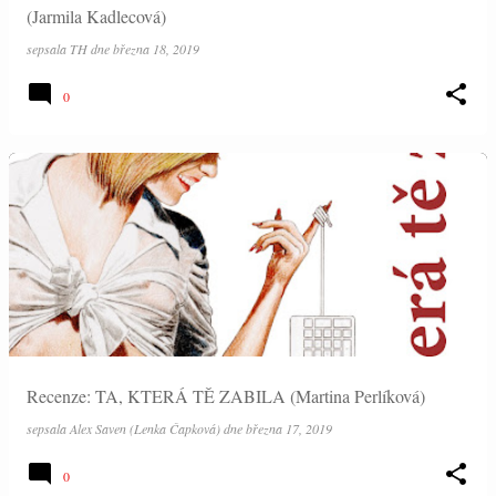
(Jarmila Kadlecová)
sepsala
TH
dne
března 18, 2019
0
Recenze: TA, KTERÁ TĚ ZABILA (Martina Perlíková)
sepsala
Alex Saven (Lenka Čapková)
dne
března 17, 2019
0