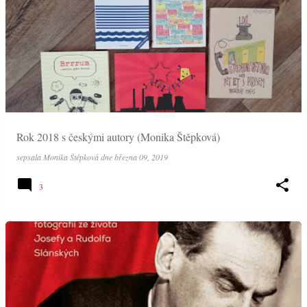
Rok 2018 s českými autory (Monika Štěpková)
sepsala
Monika Štěpková
dne
března 09, 2019
3