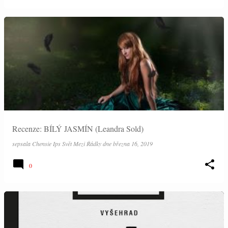
Recenze: BÍLÝ JASMÍN (Leandra Sold)
sepsala
Chensie Ips Svět Mezi Řádky
dne
března 16, 2019
0