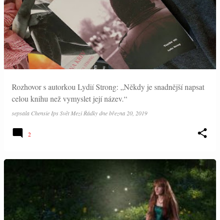
Rozhovor s autorkou Lydií Strong: „Někdy je snadnější napsat
celou knihu než vymyslet její název.“
sepsala
Chensie Ips Svět Mezi Řádky
dne
března 20, 2019
2