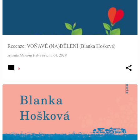
Recenze: VOŇAVÉ (NA)DĚLENÍ (Blanka Hošková)
sepsala
Martina F
dne
března 04, 2019
0