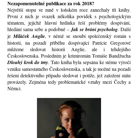
Nezapomenutelné publikace za rok 2018?
Největší stopu ve mně v loňském roce zanechaly tři knihy.
První z nich je svazek několika povídek s psychologickým
tématem, jejichž hlavní hrdinka řeší problémy dospívání,
hledání sama sebe a podobně –
Jak se brání psycholog
. Další
je
Miláček Anglie
, v němž se snoubí společenský román s
historií, na pozadí příběhu dospívající Patricie Gregorové
můžeme sledovat historii Anglie, ale i tehdejšího
Československa. Posledním je krimiromán Tomáše Bandžucha
Dlouhý krok do tmy
. Tato kniha byla sepsána ke stému výročí
vzniku samostatného Československa, a tak je možné na pozadí
řešení detektivního případu sledovat i potíže, jež založení státu
provázely. Zejména tedy problematické vztahy mezi Čechy a
Němci.