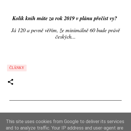
Kolik knih máte za rok 2019 v plánu přečíst vy?
Já 120 a pevně věřím, že minimálně 60 bude právě
českých...
ČLÁNKY
K
o
This site uses cookies from Google to deliver its services
m
and to analyze traffic. Your IP address and user-agent are