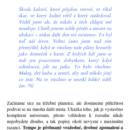
Škoda kalorií, které přijdou vniveč, to říkal
skar, ve který kulšeš věřil a který následoval.
Věděl jsem ale, že nikdo z těch chlapů mě
nezabije. Chtěli jenom tohle přežít a zmizet na
ubikaci – získat další den své existence. To byl
teď náš život. Velmi často jsem nad tím
přemýšlel, když se všechny naše plány hroutily
jako domeček z karet. Z hrdých lidí jsme se
stali jen pracovním dobytkem, který když
odmlouvá, jde na jatka. To bylo všechno.
Makej, drž hubu a zemři, aby měl někdo jiný
co žrát. Na to všechno se smrskl lidský úděl.
(str. 78)
Začínáme sice na těžební planetce, ale dostaneme příležitost
podívat se na mnohá další místa. Ukázka toho, jak je vystavěno
komplexní universum, přesto vzhledem k rozsahu nikde
nepobydete dlouho, a tak popisy okolí nevyzní s maximální
Tempo je přehnaně vražedné, drobné zpomalení a
razancí.