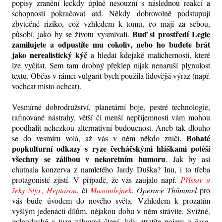
popisy zranění leckdy úplně nesouzní s následnou reakcí a
schopností pokračovat atd. Někdy dobrovolně podstupují
zbytečné riziko, což vzhledem k tomu, co mají za sebou,
Buď si prostředí Legie
působí, jako by se životu vysmívali.
zamilujete a odpustíte mu cokoliv, nebo ho budete brát
jako nerealistický kýč
a hledat kdejaké malichernosti, které
lze vyčítat. Sem tam drobný překlep nijak nenaruší plynulost
textu. Občas v rámci vulgarit bych použila lidovější výraz (např.
vochcat místo ochcat).
Vesmírné dobrodružství, planetární boje, pestré technologie,
rafinované nástrahy, větší či menší nepříjemnosti vám mohou
poodhalit nehezkou alternativní budoucnost. Aneb tak dlouho
Bohaté
se do vesmíru volá, až vás v něm někdo zničí.
popkulturní odkazy s ryze čecháčskými hláškami potěší
všechny se zálibou v nekoretním humoru
. Jak by asi
chutnala konzerva z namletého Jardy Duška? Inu, i to třeba
protagonisté zjistí. V případě, že vás zaujalo např.
Přístav u
řeky Styx
,
Heptaron
, či
Masomlejnek
,
Operace Thümmel
pro
vás bude úvodem do nového světa. Vzhledem k prozatím
vyšlým jedenácti dílům, nějakou dobu v něm strávíte. Svižné,
jednoduché a tuze zábavné čtení, kdy
ztratíte pojem o čase.