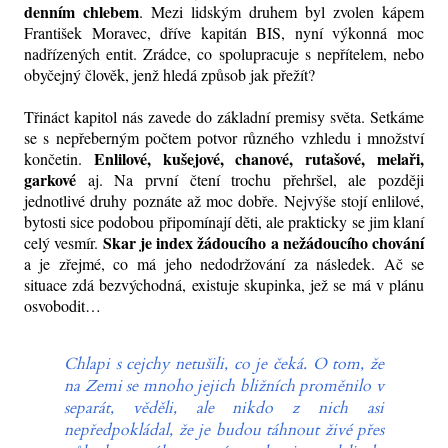
denním chlebem
. Mezi lidským druhem byl zvolen kápem
František Moravec, dříve kapitán BIS, nyní výkonná moc
nadřízených entit. Zrádce, co spolupracuje s nepřítelem, nebo
obyčejný člověk, jenž hledá způsob jak přežít?
Třináct kapitol nás zavede do základní premisy světa. Setkáme
se s nepřeberným počtem potvor různého vzhledu i množství
Enlilové, kušejové, chanové, rutašové, melaři,
končetin.
garkové
aj. Na první čtení trochu přehršel, ale později
jednotlivé druhy poznáte až moc dobře. Nejvýše stojí enlilové,
bytosti sice podobou připomínají děti, ale prakticky se jim klaní
Skar je index žádoucího a nežádoucího chování
celý vesmír.
a je zřejmé, co má jeho nedodržování za následek. Ač se
situace zdá bezvýchodná, existuje skupinka, jež se má v plánu
osvobodit…
Chlapi s cejchy netušili, co je čeká. O tom, že
na Zemi se mnoho jejich bližních proměnilo v
separát, věděli, ale nikdo z nich asi
nepředpokládal, že je budou táhnout živé přes