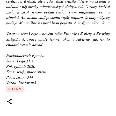
civilizace. Krátká, ale tvrdá válka srazila lidstvo na kolena a
udělala z něj otroky mimozemských dobyvatelů. Otroky, kteří si
zaslouží život, jenom pokud budou svým majitelům věrní a
užiteční. Ale dokud stojí poslední voják odporu, je tady vždycky
naděje. Minimálně na pořádnou pomstu. A možná i něco víc.
Vítejte v sérii Legie – novém světě Františka Kotlety a Kristýny
Sněgoňové, space opeře temné, akční i zábavné, jak jen to
chladný vesmír dovolí.
Nakladatelství: Epocha
Série: Legie (1.)
Rok vydání: 2020
Žánr: sci-fi, space opera
Počet stran: 344
Vazba: brožovaná
RECENZE