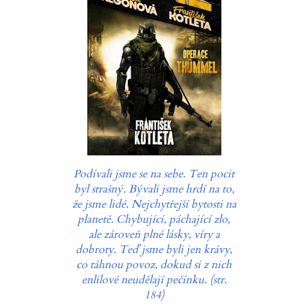
Podívali jsme se na sebe. Ten pocit
byl strašný. Bývali jsme hrdí na to,
že jsme lidé. Nejchytřejší bytosti na
planetě. Chybující, páchající zlo,
ale zároveň plné lásky, víry a
dobroty. Teď jsme byli jen krávy,
co táhnou povoz, dokud si z nich
enlilové neudělají pečínku. (str.
184)