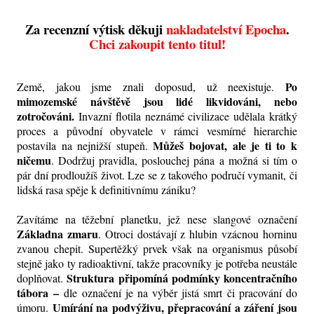
Za recenzní výtisk děkuji
nakladatelství Epocha
.
Chci zakoupit tento titul!
Po
Země, jakou jsme znali doposud, už neexistuje.
mimozemské návštěvě jsou lidé likvidováni, nebo
zotročováni.
Invazní flotila neznámé civilizace udělala krátký
proces a původní obyvatele v rámci vesmírné hierarchie
Můžeš bojovat, ale je ti to k
postavila na nejnižší stupeň.
ničemu
. Dodržuj pravidla, poslouchej pána a možná si tím o
pár dní prodloužíš život. Lze se z takového područí vymanit, či
lidská rasa spěje k definitivnímu zániku?
Zavítáme na těžební planetku, jež nese slangové označení
Základna zmaru
. Otroci dostávají z hlubin vzácnou horninu
zvanou chepit. Supertěžký prvek však na organismus působí
stejně jako ty radioaktivní, takže pracovníky je potřeba neustále
Struktura připomíná podmínky koncentračního
doplňovat.
tábora
–
dle označení je na výběr jistá smrt či pracování do
Umírání na podvýživu, přepracování a záření jsou
úmoru.