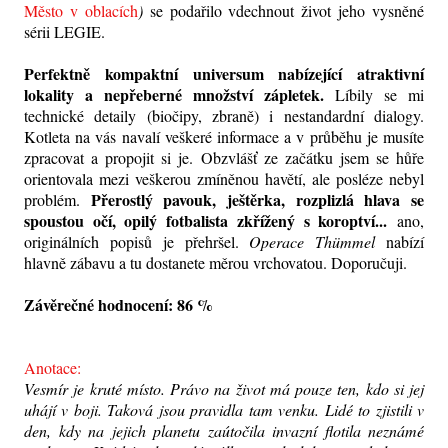
Město v oblacích
)
se podařilo vdechnout život jeho vysněné
sérii LEGIE.
Perfektně kompaktní universum nabízející atraktivní
lokality a nepřeberné množství zápletek.
Líbily se mi
technické detaily (biočipy, zbraně) i nestandardní dialogy.
Kotleta na vás navalí veškeré informace a v průběhu je musíte
zpracovat a propojit si je. Obzvlášť ze začátku jsem se hůře
orientovala mezi veškerou zmíněnou havětí, ale posléze nebyl
Přerostlý pavouk, ještěrka, rozplizlá hlava se
problém.
spoustou očí, opilý fotbalista zkřížený s koroptví...
ano,
originálních popisů je přehršel.
Operace Thümmel
nabízí
hlavně zábavu a tu dostanete měrou vrchovatou. Doporučuji.
Závěrečné hodnocení: 86 %
Anotace:
Vesmír je kruté místo. Právo na život má pouze ten, kdo si jej
uhájí v boji. Taková jsou pravidla tam venku. Lidé to zjistili v
den, kdy na jejich planetu zaútočila invazní flotila neznámé