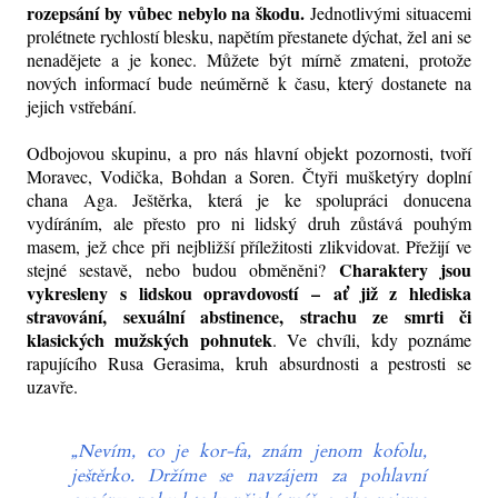
rozepsání by vůbec nebylo na škodu.
Jednotlivými situacemi
prolétnete rychlostí blesku, napětím přestanete dýchat, žel ani se
nenadějete a je konec. Můžete být mírně zmateni, protože
nových informací bude neúměrně k času, který dostanete na
jejich vstřebání.
Odbojovou skupinu, a pro nás hlavní objekt pozornosti, tvoří
Moravec, Vodička, Bohdan a Soren. Čtyři mušketýry doplní
chana Aga. Ještěrka, která je ke spolupráci donucena
vydíráním, ale přesto pro ni lidský druh zůstává pouhým
masem, jež chce při nejbližší příležitosti zlikvidovat. Přežijí ve
Charaktery jsou
stejné sestavě, nebo budou obměněni?
vykresleny s lidskou opravdovostí – ať již z hlediska
stravování, sexuální abstinence, strachu ze smrti či
klasických mužských pohnutek
. Ve chvíli, kdy poznáme
rapujícího Rusa Gerasima, kruh absurdnosti a pestrosti se
uzavře.
„Nevím, co je kor-fa, znám jenom kofolu,
ještěrko. Držíme se navzájem za pohlavní