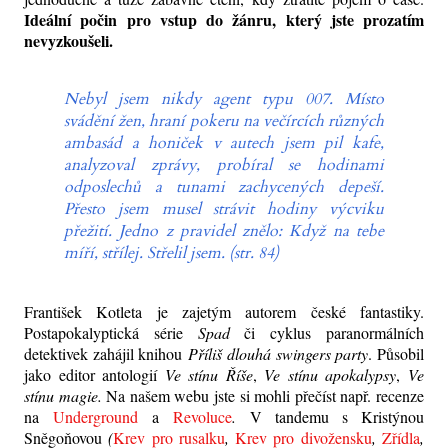
Ideální počin pro vstup do žánru, který jste prozatím
nevyzkoušeli.
Nebyl jsem nikdy agent typu 007. Místo
svádění žen, hraní pokeru na večírcích různých
ambasád a honiček v autech jsem pil kafe,
analyzoval zprávy, probíral se hodinami
odposlechů a tunami zachycených depeší.
Přesto jsem musel strávit hodiny výcviku
přežití. Jedno z pravidel znělo: Když na tebe
míří, střílej. Střelil jsem. (str. 84)
František Kotleta je zajetým autorem české fantastiky.
Postapokalyptická série
Spad
či cyklus paranormálních
detektivek zahájil knihou
Příliš dlouhá swingers party
. Působil
jako editor antologií
Ve stínu Říše
,
Ve stínu apokalypsy
,
Ve
stínu magie.
Na našem webu jste si mohli přečíst např. recenze
na
Underground
a
Revoluce
.
V tandemu s Kristýnou
Sněgoňovou
(
Krev pro rusalku
,
Krev pro divožensku
,
Zřídla
,