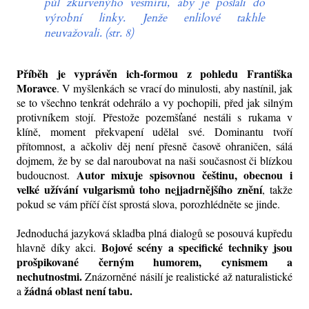
půl zkurvenýho vesmíru, aby je poslali do
výrobní linky. Jenže enlilové takhle
neuvažovali. (str. 8)
Příběh je vyprávěn ich-formou z pohledu Františka
Moravce
. V myšlenkách se vrací do minulosti, aby nastínil, jak
se to všechno tenkrát odehrálo a vy pochopili, před jak silným
protivníkem stojí. Přestože pozemšťané nestáli s rukama v
klíně, moment překvapení udělal své. Dominantu tvoří
přítomnost, a ačkoliv děj není přesně časově ohraničen, sálá
dojmem, že by se dal naroubovat na naši současnost či blízkou
Autor mixuje spisovnou češtinu, obecnou i
budoucnost.
velké užívání vulgarismů toho nejjadrnějšího znění
, takže
pokud se vám příčí číst sprostá slova, porozhlédněte se jinde.
Jednoduchá jazyková skladba plná dialogů se posouvá kupředu
Bojové scény a specifické techniky jsou
hlavně díky akci.
prošpikované černým humorem, cynismem a
nechutnostmi.
Znázorněné násilí je realistické až naturalistické
žádná oblast není tabu.
a