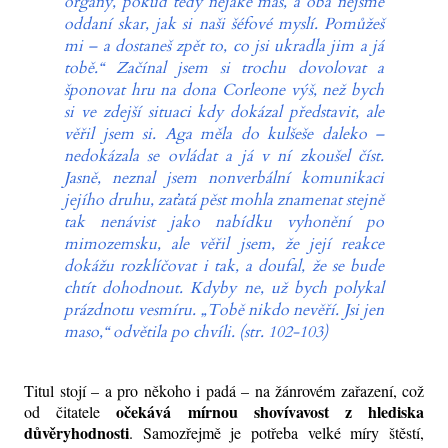
orgány, pokud tedy nějaké máš, a oba nejsme
oddaní skar, jak si naši šéfové myslí. Pomůžeš
mi – a dostaneš zpět to, co jsi ukradla jim a já
tobě.“ Začínal jsem si trochu dovolovat a
šponovat hru na dona Corleone výš, než bych
si ve zdejší situaci kdy dokázal představit, ale
věřil jsem si. Aga měla do kulšeše daleko –
nedokázala se ovládat a já v ní zkoušel číst.
Jasně, neznal jsem nonverbální komunikaci
jejího druhu, zaťatá pěst mohla znamenat stejně
tak nenávist jako nabídku vyhonění po
mimozemsku, ale věřil jsem, že její reakce
dokážu rozklíčovat i tak, a doufal, že se bude
chtít dohodnout. Kdyby ne, už bych polykal
prázdnotu vesmíru. „Tobě nikdo nevěří. Jsi jen
maso,“ odvětila po chvíli. (str. 102-103)
Titul stojí – a pro někoho i padá – na žánrovém zařazení, což
očekává mírnou shovívavost z hlediska
od čitatele
důvěryhodnosti
. Samozřejmě je potřeba velké míry štěstí,