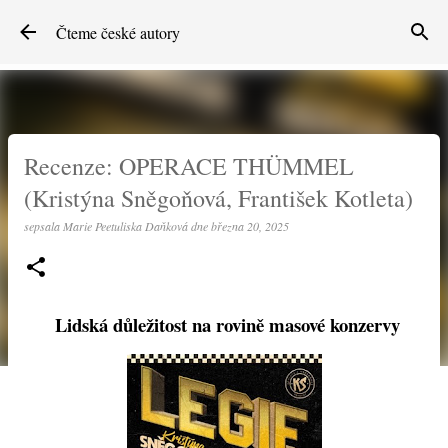
Přeskočit na hlavní obsah
Čteme české autory
Recenze: OPERACE THÜMMEL
(Kristýna Sněgoňová, František Kotleta)
sepsala
Marie Peetuliska Daňková
dne
března 20, 2025
Lidská důležitost na rovině masové konzervy