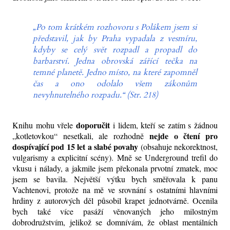
„Po tom krátkém rozhovoru s Polákem jsem si
představil, jak by Praha vypadala z vesmíru,
kdyby se celý svět rozpadl a propadl do
barbarství. Jedna obrovská zářící tečka na
temné planetě. Jedno místo, na které zapomněl
čas a ono odolalo všem zákonům
nevyhnutelného rozpadu.“ (Str. 218)
doporučit
Knihu mohu vřele
i lidem, kteří se zatím s žádnou
nejde o čtení pro
„kotletovkou“ nesetkali, ale rozhodně
dospívající pod 15 let a slabé povahy
(obsahuje nekorektnost,
vulgarismy a explicitní scény). Mně se Underground trefil do
vkusu i nálady, a jakmile jsem překonala prvotní zmatek, moc
jsem se bavila. Největší výtku bych směřovala k panu
Vachtenovi, protože na mě ve srovnání s ostatními hlavními
hrdiny z autorových děl působil krapet jednotvárně. Ocenila
bych také více pasáží věnovaných jeho milostným
dobrodružstvím, jelikož se domnívám, že oblast mentálních