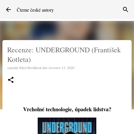
Přeskočit na hlavní obsah
Čteme české autory
Recenze: UNDERGROUND (František
Kotleta)
sepsala
Nikol Horáková
dne
července 13, 2020
Vrcholné technologie, úpadek lidstva?