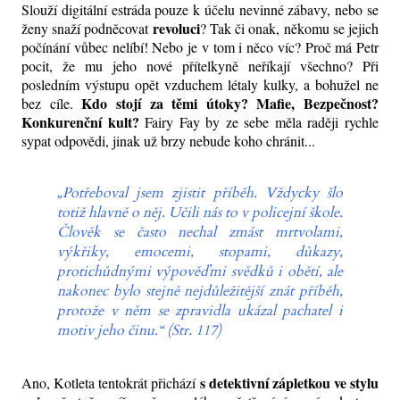
Slouží digitální estráda pouze k účelu nevinné zábavy, nebo se
revoluci
ženy snaží podněcovat
? Tak či onak, někomu se jejich
počínání vůbec nelíbí! Nebo je v tom i něco víc? Proč má Petr
pocit, že mu jeho nové přítelkyně neříkají všechno? Při
posledním výstupu opět vzduchem létaly kulky, a bohužel ne
Kdo stojí za těmi útoky? Mafie, Bezpečnost?
bez cíle.
Konkurenční kult?
Fairy Fay by ze sebe měla raději rychle
sypat odpovědi, jinak už brzy nebude koho chránit...
„Potřeboval jsem zjistit příběh. Vždycky šlo
totiž hlavně o něj. Učili nás to v policejní škole.
Člověk se často nechal zmást mrtvolami,
výkřiky, emocemi, stopami, důkazy,
protichůdnými výpověďmi svědků i obětí, ale
nakonec bylo stejně nejdůležitější znát příběh,
protože v něm se zpravidla ukázal pachatel i
motiv jeho činu.“ (Str. 117)
s detektivní zápletkou ve stylu
Ano, Kotleta tentokrát přichází