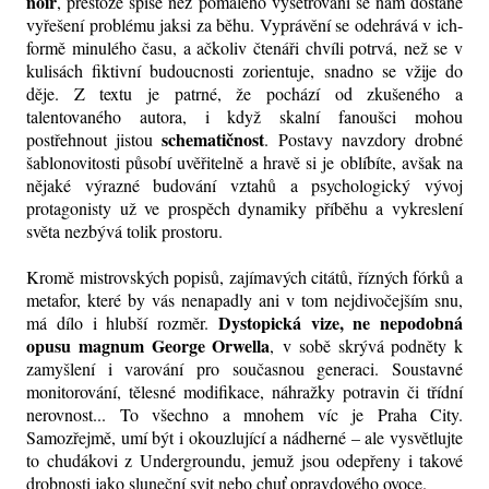
noir
, přestože spíše než pomalého vyšetřování se nám dostane
vyřešení problému jaksi za běhu. Vyprávění se odehrává v ich-
formě minulého času, a ačkoliv čtenáři chvíli potrvá, než se v
kulisách fiktivní budoucnosti zorientuje, snadno se vžije do
děje. Z textu je patrné, že pochází od zkušeného a
talentovaného autora, i když skalní fanoušci mohou
schematičnost
postřehnout jistou
. Postavy navzdory drobné
šablonovitosti působí uvěřitelně a hravě si je oblíbíte, avšak na
nějaké výrazné budování vztahů a psychologický vývoj
protagonisty už ve prospěch dynamiky příběhu a vykreslení
světa nezbývá tolik prostoru.
Kromě mistrovských popisů, zajímavých citátů, řízných fórků a
metafor, které by vás nenapadly ani v tom nejdivočejším snu,
Dystopická vize, ne nepodobná
má dílo i hlubší rozměr.
opusu magnum George Orwella
,
v sobě skrývá podněty k
zamyšlení i varování pro současnou generaci. Soustavné
monitorování, tělesné modifikace, náhražky potravin či třídní
nerovnost... To všechno a mnohem víc je Praha City.
Samozřejmě, umí být i okouzlující a nádherné – ale vysvětlujte
to chudákovi z Undergroundu, jemuž jsou odepřeny i takové
drobnosti jako sluneční svit nebo chuť opravdového ovoce.