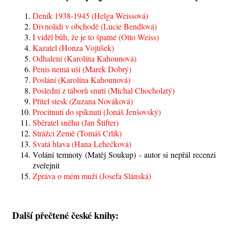
Deník 1938-1945 (Helga Weissová)
Divnolidi v obchodě (Lucie Bendlová)
I viděl bůh, že je to špatné (Otto Weiss)
Kazatel (Honza Vojtíšek)
Odhalení (Karolína Kahounová)
Penis nemá uši (Marek Dobrý)
Poslání (Karolína Kahounová)
Poslední z táborů smrti (Michal Chocholatý)
Přítel stesk (Zuzana Nováková)
Procitnutí do spiknutí (Jonáš Jenšovský)
Sběratel sněhu (Jan Štifter)
Strážci Země (Tomáš Crlík)
Svatá hlava (Hana Lehečková)
Volání temnoty (Matěj Soukup) - autor si nepřál recenzi
zveřejnit
Zpráva o mém muži (Josefa Slánská)
Další přečtené české knihy: