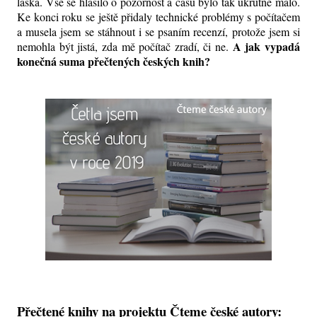
láska. Vše se hlásilo o pozornost a času bylo tak ukrutně málo.
Ke konci roku se ještě přidaly technické problémy s počítačem
a musela jsem se stáhnout i se psaním recenzí, protože jsem si
A jak vypadá
nemohla být jistá, zda mě počítač zradí, či ne.
konečná suma přečtených českých knih?
Přečtené knihy na projektu Čteme české autory: