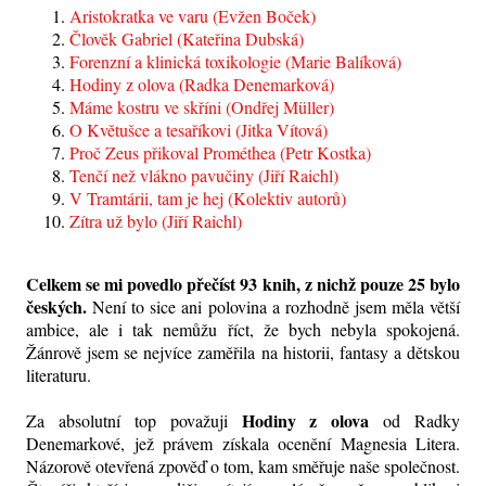
Aristokratka ve varu (Evžen Boček)
Člověk Gabriel (Kateřina Dubská)
Forenzní a klinická toxikologie (Marie Balíková)
Hodiny z olova (Radka Denemarková)
Máme kostru ve skříni (Ondřej Müller)
O Květušce a tesaříkovi (Jitka Vítová)
Proč Zeus přikoval Prométhea (Petr Kostka)
Tenčí než vlákno pavučiny (Jiří Raichl)
V Tramtárii, tam je hej (Kolektiv autorů)
Zítra už bylo (Jiří Raichl)
Celkem se mi povedlo přečíst 93 knih, z nichž pouze 25 bylo
českých.
Není to sice ani polovina a rozhodně jsem měla větší
ambice, ale i tak nemůžu říct, že bych nebyla spokojená.
Žánrově jsem se nejvíce zaměřila na historii, fantasy a dětskou
literaturu.
Hodiny z olova
Za absolutní top považuji
od Radky
Denemarkové, jež právem získala ocenění Magnesia Litera.
Názorově otevřená zpověď o tom, kam směřuje naše společnost.