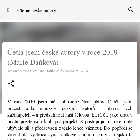
Přeskočit na hlavní obsah
Čteme české autory
Četla jsem české autory v roce 2019
(Marie Daňková)
sepsala
Marie Peetuliska Daňková
dne
ledna 25, 2020
V roce 2019 jsem měla ohromné čtecí plány. Chtěla jsem
přečíst velké množství českých autorů – hlavně těch
začínajících – a předstihnout naši šéfovou, která čte jako drak
v
počtu přečtených knih pro projekt. S postupujícím rokem ale
ubývalo sil a předsevzetí začalo lehce váznout. Do popředí se
více drala výchova syna, dálkové studium školy a nějaká ta