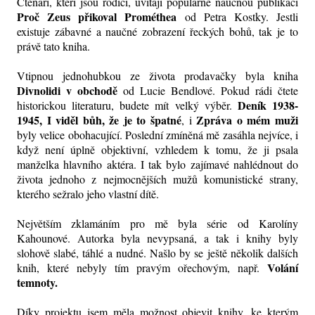
Čtenáři, kteří jsou rodiči, uvítají populárně naučnou publikaci
Proč Zeus přikoval Prométhea
od Petra Kostky. Jestli
existuje zábavné a naučné zobrazení řeckých bohů, tak je to
právě tato kniha.
Vtipnou jednohubkou ze života prodavačky byla kniha
Divnolidi v obchodě
od Lucie Bendlové. Pokud rádi čtete
Deník 1938-
historickou literaturu, budete mít velký výběr.
1945, I viděl bůh, že je to špatné
Zpráva o mém muži
, i
byly velice obohacující. Poslední zmíněná mě zasáhla nejvíce, i
když není úplně objektivní, vzhledem k tomu, že ji psala
manželka hlavního aktéra. I tak bylo zajímavé nahlédnout do
života jednoho z nejmocnějších mužů komunistické strany,
kterého sežralo jeho vlastní dítě.
Největším zklamáním pro mě byla série od Karolíny
Kahounové. Autorka byla nevypsaná, a tak i knihy byly
slohově slabé, táhlé a nudné. Našlo by se ještě několik dalších
Volání
knih, které nebyly tím pravým ořechovým, např.
temnoty.
Díky projektu jsem měla možnost objevit knihy, ke kterým