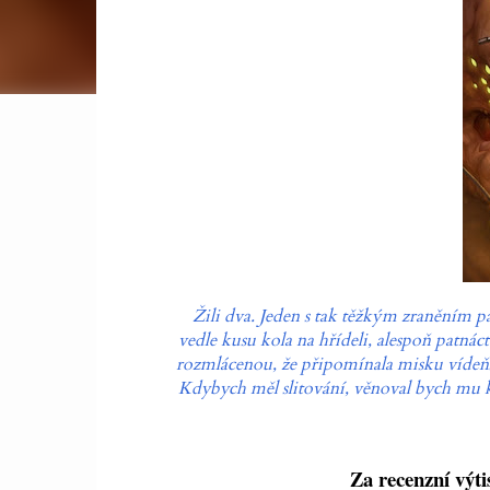
Žili dva. Jeden s tak těžkým zraněním 
vedle kusu kola na hřídeli, alespoň patnác
rozmlácenou, že připomínala misku vídeňsk
Kdybych měl slitování, věnoval bych mu k
Za recenzní výti