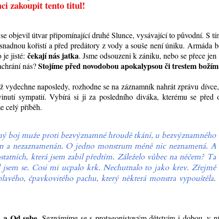
ci zakoupit tento titul!
se objevil útvar připomínající druhé Slunce, vysávající to původní. S tí
 snadnou kořistí a před predátory z vody a souše není úniku. Armáda b
čekají nás jatka
 je jisté:
. Jsme odsouzeni k zániku, nebo se přece jen
Stojíme před novodobou apokalypsou či trestem božím
achrání nás?
ež vydechne naposledy, rozhodne se na záznamník nahrát zprávu dívce,
vinutí sympatií. Vybírá si ji za posledního diváka, kterému se před
e celý příběh.
Slavný boj muže proti bezvýznamné hroudě tkání, u bezvýznamného
děn a nezaznamenán. O jedno monstrum méně nic neznamená. A
statních, která jsem zabil předtím. Záleželo vůbec na něčem? Ta
l jsem se. Cosi mi ucpalo krk. Nechutnalo to jako krev. Zřejmě
plavého, čpavkovitého pachu, který některá monstra vypouštěla.
u a Od sebe
. Seznámíme se s protagonistovým dětstvím i dobou, v n