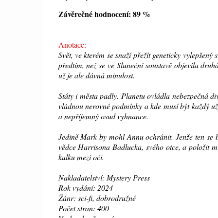
Závěrečné hodnocení: 89 %
Anotace:
Svět, ve kterém se snaží přežít geneticky vylepše
předtím, než se ve Sluneční soustavě objevila druhá
už je ale dávná minulost.
Státy i města padly. Planetu ovládla nebezpečná di
vládnou nerovné podmínky a kde musí být každý užit
a nepříjemný osud vyhnance.
Jedině Mark by mohl Annu ochránit. Jenže ten se b
vědce Harrisona Badlucka, svého otce, a položit m
kulku mezi oči.
Nakladatelství: Mystery Press
Rok vydání: 2024
Žánr: sci-fi, dobrodružné
Počet stran: 400