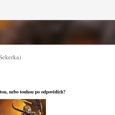
Přeskočit na hlavní obsah
ekerka)
ou, nebo touhou po odpovědích?