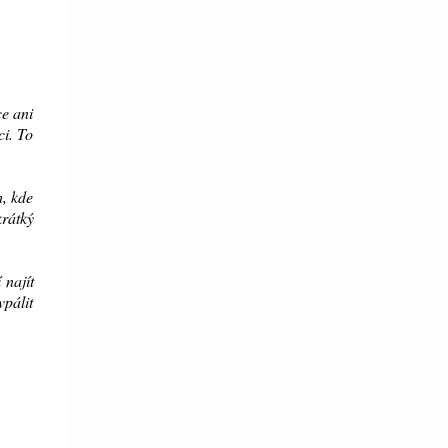
ce ani
ci. To
h, kde
krátký
 najít
vpálit