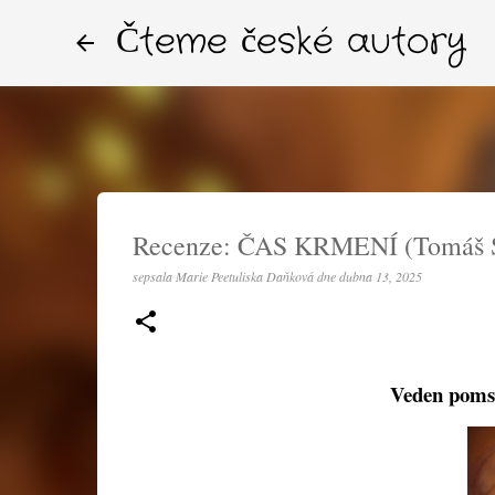
Čteme české autory
Recenze: ČAS KRMENÍ (Tomáš S
sepsala
Marie Peetuliska Daňková
dne
dubna 13, 2025
Veden pomst