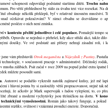
Trochu nahu
zumové schopnosti odpovídají podstatně staršímu dítěti.
nimum. Pro větší přehlednost by stálo za úvahu text více rozsekat. Na 
itul obsahuje několik překlepů, byť v relativně únosném množství. 
snad očekávat pokračování? V rámci obsahu se dozvídáme o apl
nicméně posléze o nich není zmínka.
ství v kontextu přežití jednotlivce i celé populace.
Pomalejší tempo s
íběh. Opravdu se nejedná o přehršel, kdy akce střídá akci, takže dílo
nými doušky. Ve své podstatě ani příšery nehrají zásadní roli, i k
 jsme vám představili
Otrok megaměsta
a
Nájezdník z Pustiny
. Pastafa
í technologie, v současnosti pracuje v administrativě. Děčínský rodák
ní v mnoha zálibách. Psát začal v roce 2009 na popud jedné extra špatné
sledek můžete posoudit sami.
la
. Autorovi se podařilo vykreslit natolik zajímavé kulisy, jež mě lap
čení i hlavní pointa by si zasloužily větší propracovanost, stejně tak n
ňuji, že ačkoliv je Mark supervoják s řadou vylepšení, to, co před
V kone
 Užité zbraně a moderní vychytávky jsou třešničkou na dortu.
í technickými vymoženostmi.
Román jako takový funguje, a pokud 
igentní repliky, svižnost i vzájemná proudící energie. Doporučuji.