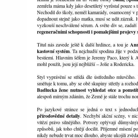
zemřela máma kdy jako desetiletý vyrůstal pouze s 
Nechodil do školy, neměl kamarády, osamocený v p
dopadnout stejně jako matka, musí se udít zázrak.
vyzkouší neschválené sérum. A světe div se, zadaří
regeneračními schopnosti i pomalejšími projevy s
Ann
Titul nás zavede ještě k další hrdince, a tou je
kastovní systém
. Ta nejchudší spodina žije v pod
bestiemi. Hlavním šéfem je Jeremy Paco, který k An
mohl použít, jsou její nejbližší – Jolie a Rodericka.
Styl vyprávění se střídá dle ústředního mluvčíh
směřuje k tomu, aby se obě skupiny střetly a rozhod
Badlucka žene nutnost vyhledat otce a pomstí
alespoň mírným zdáním, že Země je stále trochu no
Po jazykové stránce se jedná o text s jednoduc
přírodovědné detaily
. Nechybí akční scény, v nic
vítězí právo silnějšího. Potvory oplývají důmysln
způsobů, jak toho chtějí docílit. Příjemné mísení p
nikdy nebude trvat moc dlouho, abyste ukojili zvěda