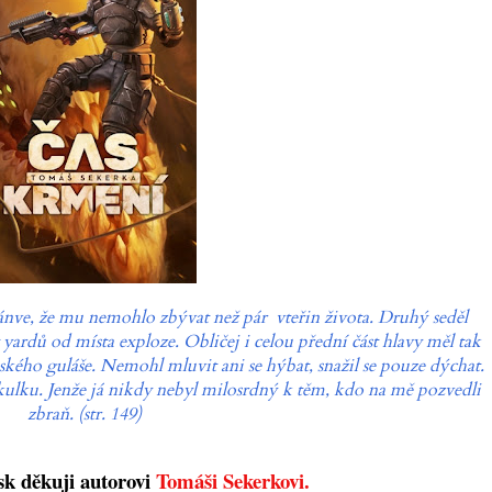
pánve, že mu nemohlo zbývat než pár
vteřin života. Druhý seděl
t yardů od místa exploze. Obličej i celou přední část hlavy měl tak
ého guláše. Nemohl mluvit ani se hýbat, snažil se pouze dýchat.
ulku. Jenže já nikdy nebyl milosrdný k těm, kdo na mě pozvedli
zbraň. (str. 149)
sk děkuji autorovi
Tomáši Sekerkovi.