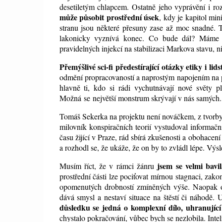
desetiletým chlapcem. Ostatně jeho vyprávění i ro
může působit prostřední úsek
, kdy je kapitol mi
stranu jsou některé přesuny zase až moc snadné. T
lakonicky vyznívá konec. Co bude dál? Máme 
pravidelných injekcí na stabilizaci Markova stavu, 
Přemýšlivé sci-fi předestírající otázky etiky i lid
odmění propracovaností a naprostým napojením na př
hlavně ti, kdo si rádi vychutnávají nové světy pl
Možná
se největší monstrum skrývají v nás samých.
Tomáš Sekerka na projektu není nováčkem, z tvorby
milovník konspiračních teorií vystudoval informačn
času žijící v Praze, rád sbírá zkušenosti a obohace
a rozhodl se, že ukáže, že on by to zvládl lépe. Vý
jsem se velmi bavi
Musím říct, že v rámci žánru
prostřední části lze pociťovat mírnou stagnaci, zakon
opomenutých drobností zmíněných výše. Naopak oce
dává smysl a nestaví situace na štěstí či náhodě.
důsledku se jedná o komplexní dílo, uhranujíc
chystalo pokračování, vůbec bych se nezlobila. Intel