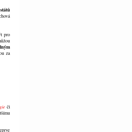
států
achová
ýt pro
 můžou
plným
nou za
gie
či
tšímu
eprve