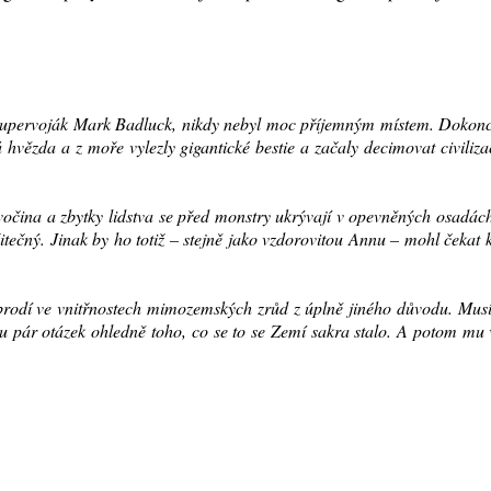
ný supervoják Mark Badluck, nikdy nebyl moc příjemným místem. Dokon
 hvězda a z moře vylezly gigantické bestie a začaly decimovat civiliza
vočina a zbytky lidstva se před monstry ukrývají v opevněných osadác
ečný. Jinak by ho totiž – stejně jako vzdorovitou Annu – mohl čekat 
rodí ve vnitřnostech mimozemských zrůd z úplně jiného důvodu. Musí
u pár otázek ohledně toho, co se to se Zemí sakra stalo. A potom mu 