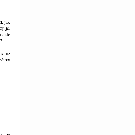
m, jak
ojuje,
 najde
?
 s níž
 očima
íž mu