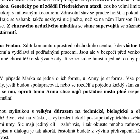
Geneticky po ní zdědil Friedreichovu ataxii
tátou.
, což ho velmi limit
okoji s milovaným kocourem. Zdravotní stav se prudce horší, a pokud
 Hraje se vabank, takže nezbývá nic jiného, než že na něm Harrison B
Z churavého neduživého mladíka se stane supervoják se zázra
 se.
tárnutí.
a Fenton
vládne 
. Sdílí komunitu uprostřed obchodního centra, kde
zemí a vydělává si podřadnými pracemi. Jsou ale v bezpečí před venk
ně chová těžko skrývané city. Jí se ze srdce hnusí a jediné, co by pr
o. V případě Marka se jedná o ich-formu, u Anny je er-forma. Vše p
ly, jestli budou spolupracovat, nebo se rozdělí a pojedou každý sám za
t se mu, oproti tomu Anna chce najít poklidné místo plné respe
rmální.
s velkým důrazem na technické, biologické a o
hou stylistikou
hž život visí na vlásku, a vykreslení okolí post-apokalyptického svět
ými umy. Sic mají jediný cíl – zabít vás, i tak okusíte mnoho rafino
opisu a dialogu je tak akorát, častokrát budete z vývinu překvapení, z
vost.