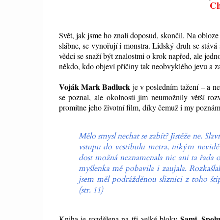
Ch
Svět, jak jsme ho znali doposud, skončil. Na obloze 
slábne, se vynořují i monstra. Lidský druh se stává
vědci se snaží být znalostmi o krok napřed, ale jedno
někdo, kdo objeví příčiny tak neobvyklého jevu a z
Voják Mark Badluck
je v posledním tažení – a n
se poznal, ale okolnosti jim neumožnily větší roz
promítne jeho životní film, díky čemuž i my poznám
Mělo smysl nechat se zabít? Jistěže ne. 
vstupu do vestibulu metra, nikým nevi
dost možná neznamenala nic ani ta řada o
myšlenka mě pobavila i zaujala. Rozkašla
jsem měl podrážděnou sliznici z toho šti
(str. 11)
Sami, Spol
Kniha je rozdělena na tři velké bloky