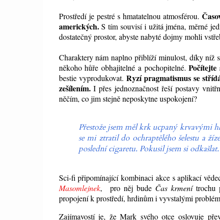
Časov
Prostředí je pestré s hmatatelnou atmosférou.
amerických.
S tím souvisí i užitá jména, měrné j
dostatečný prostor, abyste nabyté dojmy mohli vstřeb
Charaktery nám naplno přiblíží minulost, díky níž
Počítejte
někoho hůře obhajitelné a pochopitelné.
Ryzí pragmatismus se stří
bestie vyprodukovat.
zešílením.
I přes jednoznačnost řeší postavy vnitř
něčím, co jim stejně neposkytne uspokojení?
Přestože jsem měl krk ucpaný krvavými hlen
se mi ztratil do ochraptělého šelestu a ž
poslední cigaretu. Pokusil jsem si odkašlat. B
Sci-fi připomínající kombinaci akce s aplikací vě
Masomlejnek
, pro něj bude
Čas krmení
trochu 
propojení k prostředí, hrdinům i vyvstalými problé
Zajímavostí je, že Mark svého otce oslovuje př