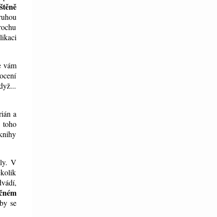
štěně
druhou
Trochu
ikaci
e vám
 ocení
dyž...
rián a
, toho
 knihy
ily. V
ěkolik
vádí,
čném
by se