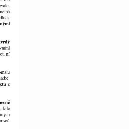
ovalo.
 nemá
adluck
čnými
tvrdý
ovními
oti ní
omalu
 sebe.
ktu
s
becně
a, kde
vaných
ároveň