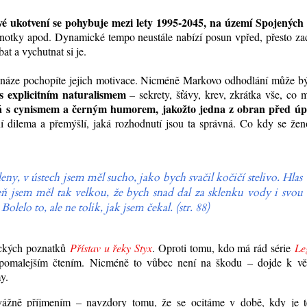
é ukotvení se pohybuje mezi lety 1995-2045, na území Spojených 
ednotky apod. Dynamické tempo neustále nabízí posun vpřed, přesto z
at a vychutnat si je.
 snáze pochopíte jejich motivace. Nicméně Markovo odhodlání může b
 s explicitním naturalismem
– sekrety, šťávy, krev, zkrátka vše, co
dá s cynismem a černým humorem, jakožto jedna z obran před ú
ní dilema a přemýšlí, jaká rozhodnutí jsou ta správná. Co kdy se že
y, v ústech jsem měl sucho, jako bych svačil kočičí stelivo. Hlas
ízeň jsem měl tak velkou, že bych snad dal za sklenku vody i svou
olelo to, ale ne tolik, jak jsem čekal. (str. 88)
deckých poznatků
Přístav u řeky Styx
. Oproti tomu, kdo má rád série
Le
pomalejším čtením. Nicméně to vůbec není na škodu – dojde k vě
my.
evážně příjmením – navzdory tomu, že se ocitáme v době, kdy je t