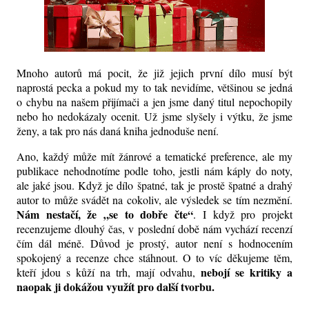
Mnoho autorů má pocit, že již jejich první dílo musí být
naprostá pecka a pokud my to tak nevidíme, většinou se jedná
o chybu na našem přijímači a jen jsme daný titul nepochopily
nebo ho nedokázaly ocenit. Už jsme slyšely i výtku, že jsme
ženy, a tak pro nás daná kniha jednoduše není.
Ano, každý může mít žánrové a tematické preference, ale my
publikace nehodnotíme podle toho, jestli nám káply do noty,
ale jaké jsou. Když je dílo špatné, tak je prostě špatné a drahý
autor to může svádět na cokoliv, ale výsledek se tím nezmění.
Nám nestačí, že „se to dobře čte“
. I když pro projekt
recenzujeme dlouhý čas, v poslední době nám vychází recenzí
čím dál méně. Důvod je prostý, autor není s hodnocením
spokojený a recenze chce stáhnout. O to víc děkujeme těm,
nebojí se kritiky a
kteří jdou s kůží na trh, mají odvahu,
naopak ji dokážou využít pro další tvorbu.