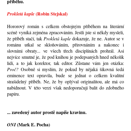
příběhu.
(Robin Stejskal)
Prokletá kaple
Hororový román s celkem obstojným příběhem na literární
scéně vyniká zejména zpracováním. Jestli jste si někdy mysleli,
že příběh stačí, tak
Prokletá kaple
dokazuje, že ne. Autor se v
románu utkal se skloňováním, přirovnáním a nakonec i
slovními obraty... ve všech třech disciplínách prohrál. Asi
nejvíce smutné je, že pod knihou je podepsaných hned několik
lidí, a to jak korektor, tak editor. Zůstane vám jen otázka:
Proč?
Osobně si myslím, že pokud by nějaká šikovná šedá
eminence text opravila, bude se jednat o celkem kvalitní
strašidelný příběh. Ne, že by oplýval originalitou, ale má co
nabídnout. V této verzi však nedoporučuji balit do zdobného
papíru.
... zavedený autor prostě napíše kravinu.
(Mark E. Pocha)
ONI