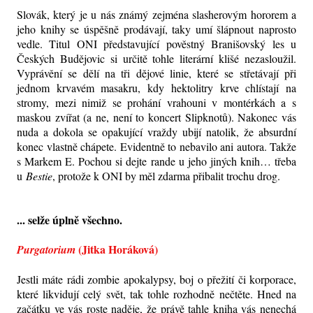
Slovák, který je u nás známý zejména slasherovým hororem a
jeho knihy se úspěšně prodávají, taky umí šlápnout naprosto
vedle. Titul ONI představující pověstný Branišovský les u
Českých Budějovic si určitě tohle literární klišé nezasloužil.
Vyprávění se dělí na tři dějové linie, které se střetávají při
jednom krvavém masakru, kdy hektolitry krve chlístají na
stromy, mezi nimiž se prohání vrahouni v montérkách a s
maskou zvířat (a ne, není to koncert Slipknotů). Nakonec vás
nuda a dokola se opakující vraždy ubijí natolik, že absurdní
konec vlastně chápete. Evidentně to nebavilo ani autora. Takže
s Markem E. Pochou si dejte rande u jeho jiných knih… třeba
u
Bestie
, protože k ONI by měl zdarma přibalit trochu drog.
... selže úplně všechno.
(Jitka Horáková)
Purgatorium
Jestli máte rádi zombie apokalypsy, boj o přežití či korporace,
které likvidují celý svět, tak tohle rozhodně nečtěte. Hned na
začátku ve vás roste naděje, že právě tahle kniha vás nenechá