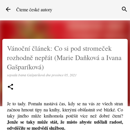
Přeskočit na hlavní obsah
Čteme české autory
Vánoční článek: Co si pod stromeček
rozhodně nepřát (Marie Daňková a Ivana
Gašparíková)
sepsala
Ivana Gašparíková
dne
prosince 05, 2021
Je to tady. Pomalu nastává čas, kdy se na vás ze všech stran
začnou hrnout tipy na knihy, kterými obšťastnit své blízké. Co
taky jiného může knihomola potěšit více než dobré čtení?
Jenže se taky může stát, že místo abyste udělali radost,
odvděčíte se medvědí službou.