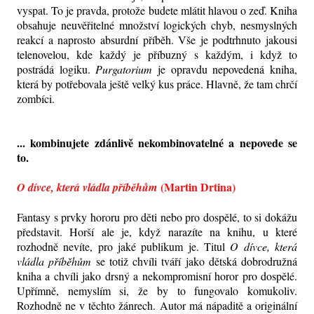
vyspat. To je pravda, protože budete mlátit hlavou o zeď. Kniha
obsahuje neuvěřitelné množství logických chyb, nesmyslných
reakcí a naprosto absurdní příběh. Vše je podtrhnuto jakousi
telenovelou, kde každý je příbuzný s každým, i když to
postrádá logiku.
Purgatorium
je opravdu nepovedená kniha,
která by potřebovala ještě velký kus práce. Hlavně, že tam chrčí
zombíci.
... kombinujete zdánlivě nekombinovatelné a nepovede se
to.
(Martin Drtina)
O dívce, která vládla příběhům
Fantasy s prvky hororu pro děti nebo pro dospělé, to si dokážu
představit. Horší ale je, když narazíte na knihu, u které
rozhodně nevíte, pro jaké publikum je. Titul
O dívce, která
vládla příběhům
se totiž chvíli tváří jako dětská dobrodružná
kniha a chvíli jako drsný a nekompromisní horor pro dospělé.
Upřímně, nemyslím si, že by to fungovalo komukoliv.
Rozhodně ne v těchto žánrech. Autor má nápaditě a originální