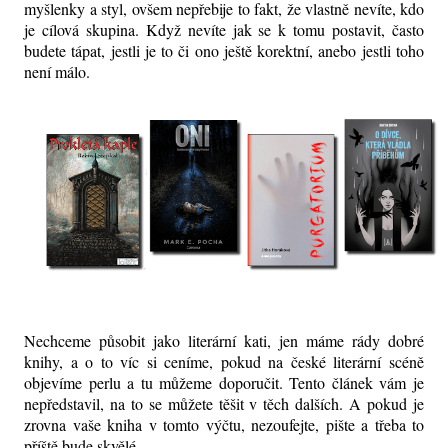
myšlenky a styl, ovšem nepřebije to fakt, že vlastně nevíte, kdo
je cílová skupina. Když nevíte jak se k tomu postavit, často
budete tápat, jestli je to či ono ještě korektní, anebo jestli toho
není málo.
Nechceme působit jako literární kati, jen máme rády dobré
knihy, a o to víc si ceníme, pokud na české literární scéně
objevíme perlu a tu můžeme doporučit. Tento článek vám je
nepředstavil, na to se můžete těšit v těch dalších. A pokud je
zrovna vaše kniha v tomto výčtu, nezoufejte, pište a třeba to
příště bude skvělé.