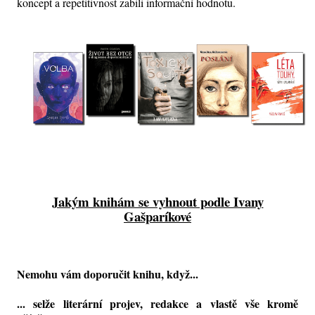
koncept a repetitivnost zabili informační hodnotu.
Jakým knihám se vyhnout podle Ivany
Gašparíkové
Nemohu vám doporučit knihu, když...
... selže literární projev, redakce a vlastě vše kromě