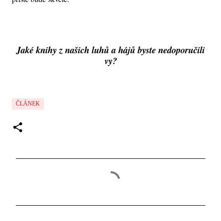
Jaké knihy z našich luhů a hájů byste nedoporučili
vy?
ČLÁNEK
K
o
m
e