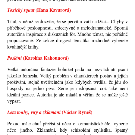
(Hana Kavurová)
Toxický squat
Titul, v němž se dozvíte, že se pervitin vaří na lžíci... Chyby v
příběhové posloupnosti, srdceryvné a melodramatické. Sporná
autorčina inspirace z diskuzních fór. Mnoho témat, nic pořádně
propracované. Ze sekce drogová tématika rozhodně vyberete
kvalitnější knihy.
(Karolína Kahounová)
Poslání
Velká autorčina fantazie bohužel padá na nezvládnutí psaní
jakožto řemesla. Velký problém v charakterech postav a jejich
prožívání, stejně uvěřitelném jako kdybych tvrdila, že jdu do
hospody na jedno pivo. Série je nedopsaná, což také není
ideální pozice. Autorka je ale mladá a věřím, že se může ještě
vypsat.
(Václav Ryneš)
Léta touhy, víry a zklamání
Pokud máte chuť přečíst si něco o komunistické éře, vyberte
něco jiného. Zklamání, kdy schizoidní stylistika, špatný