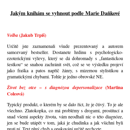
Jakým knihám se vyhnout podle Marie Daňkové
(Jakub Trpiš)
Volba
Určitě jste zaznamenali všude prezentovaný a autorem
samozvaný bestseller. Dostanete hrdinu s psychologicko-
ezoterickými výlevy, který se dá dohromady s „fantastickou
šestkou“ se snahou zachránit svět, což se ve výsledku projeví
jako fraška a patos napříč žánry, s mizernou stylistikou a
gramatickými chybami. Tohle je jedno obrovské NE.
(Martina
Život bez otce
–
s diagnózou depersonalizace
Coleová)
Typický produkt, o kterém by se dalo říct, že je čtivý. To je ale
všechno. Zlatokopka, co má problémy s drogami, prostitucí a
snad všemi aspekty života, vám neodhalí nic o této diagnóze,
jen se bude utápět v tom, jaká je chudinka a jak všichni byli
proti ní. Text plný chyb a opakování určitě nechcete.