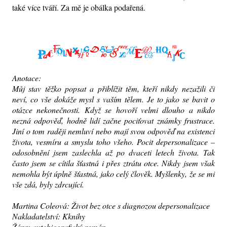
také více tváří. Za mě je obálka podařená.
Anotace:
Můj stav těžko popsat a přiblížit těm, kteří nikdy nezažili či
neví, co vše dokáže mysl s vaším tělem. Je to jako se bavit o
otázce nekonečnosti. Když se hovoří velmi dlouho a nikdo
nezná odpověď, hodně lidí začne pociťovat známky frustrace.
Jiní o tom raději nemluví nebo mají svou odpověď na existenci
života, vesmíru a smyslu toho všeho. Pocit depersonalizace –
odosobnění jsem zaslechla až po dvaceti letech života. Tak
často jsem se cítila šťastná i přes ztrátu otce. Nikdy jsem však
nemohla být úplně šťastná, jako celý člověk. Myšlenky, že se mi
vše zdá, byly zdrcující.
Martina Coleová: Život bez otce s diagnozou depersonalizace
Nakladatelství: Kknihy
Žánr: autobiografický román