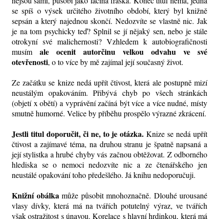
nejsou sami, působí jako laciná fraška. Konec titul nemá, jedná
se spíš o výsek určitého životního období, který byl knižně
sepsán a který najednou skončí. Nedozvíte se vlastně nic. Jak
je na tom psychicky teď? Splnil se jí nějaký sen, nebo je stále
otrokyní své malichernosti? Vzhledem k autobiografičnosti
ale ocenit autorčinu velkou odvahu ve své
musím
otevřenosti
, o to více by mě zajímal její současný život.
Ze začátku se knize nedá upřít čtivost, která ale postupně mizí
neustálým opakováním. Přibývá chyb po všech stránkách
(objetí x obětí) a vyprávění začíná být více a více nudné, místy
smutně humorné. Velice by příběhu prospělo výrazné zkrácení.
Jestli titul doporučit, či ne, to je otázka.
Knize se nedá upřít
čtivost a zajímavé téma, na druhou stranu je špatně napsaná a
její stylistka a hrubé chyby vás začnou obtěžovat. Z odborného
hlediska se o nemoci nedozvíte nic a ze čtenářského jen
neustálé opakování toho předešlého. Já knihu nedoporučuji.
Knižní obálka
může působit mnohoznačně. Dlouhé urousané
vlasy dívky, která má na tvářích potutelný výraz, ve tvářích
však ostražitost s únavou. Korelace s hlavní hrdinkou, která má