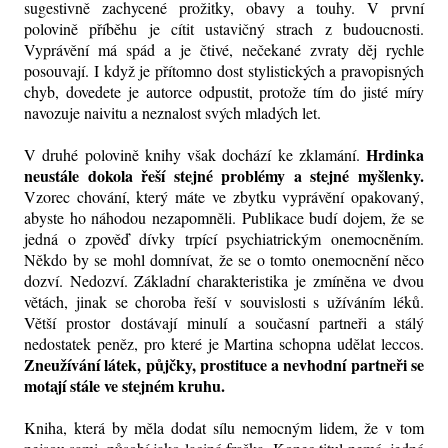
sugestivně zachycené prožitky, obavy a touhy. V první
polovině příběhu je cítit ustavičný strach z budoucnosti.
Vyprávění má spád a je čtivé, nečekané zvraty děj rychle
posouvají. I když je přítomno dost stylistických a pravopisných
chyb, dovedete je autorce odpustit, protože tím do jisté míry
navozuje naivitu a neznalost svých mladých let.
Hrdinka
V druhé polovině knihy však dochází ke zklamání.
neustále dokola řeší stejné problémy a stejné myšlenky.
Vzorec chování, který máte ve zbytku vyprávění opakovaný,
abyste ho náhodou nezapomněli. Publikace budí dojem, že se
jedná o zpověď dívky trpící psychiatrickým onemocněním.
Někdo by se mohl domnívat, že se o tomto onemocnění něco
dozví. Nedozví. Základní charakteristika je zmíněna ve dvou
větách, jinak se choroba řeší v souvislosti s užíváním léků.
Větší prostor dostávají minulí a současní partneři a stálý
nedostatek peněz, pro které je Martina schopna udělat leccos.
Zneužívání látek, půjčky, prostituce a nevhodní partneři se
motají stále ve stejném kruhu.
Kniha, která by měla dodat sílu nemocným lidem, že v tom