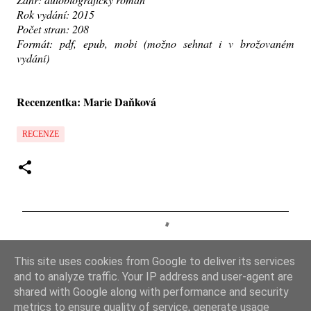
Rok vydání: 2015
Počet stran: 208
Formát: pdf, epub, mobi (možno sehnat i v brožovaném
vydání)
Recenzentka: Marie Daňková
RECENZE
K
o
This site uses cookies from Google to deliver its services
m
and to analyze traffic. Your IP address and user-agent are
e
shared with Google along with performance and security
metrics to ensure quality of service, generate usage