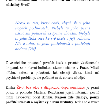
následný život?
Nebyl tu táta, který chtěl, abych šla v jeho
stopách podnikatele. Nebyla tu jeho pevná
náruč ani pohlavek za špatné chování. Nebyla
tu jeho láska otce ke své dceři a její ochrana.
Nic z toho, co jsem potřebovala a potřebuji
dodnes. (9%)
Z vesnického prostředí, prvních lásek a prvních zkušeností s
drogami, se s hlavní hrdinkou rázem ocitáme v Praze. Městě
hříchu, neřesti a pokušení. Jak obstojí dívka, která má
psychické problémy, ale pořádně neví, co se s ní děje?
Kniha
Život bez otce s diagnozou depersonalizace
je psaná
pouze z pohledu Martiny. Rozebírání jejích niterních pocitů
Nejsou zde dialogy, pouze
může navozovat pocit deníku.
prožité události a myšlenky hlavní hrdinky.
Jedná se o velice