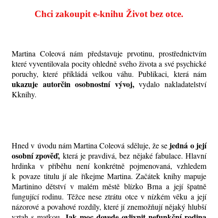
Chci zakoupit e-knihu Život bez otce.
Martina Coleová nám představuje prvotinu, prostřednictvím
které vyventilovala pocity ohledně svého života a své psychické
poruchy, které přikládá velkou váhu. Publikaci, která nám
ukazuje autorčin osobnostní vývoj,
vydalo nakladatelství
Kknihy.
jedná o její
Hned v úvodu nám Martina Coleová sděluje, že se
osobní zpověď,
která je pravdivá, bez nějaké fabulace. Hlavní
hrdinka v příběhu není konkrétně pojmenovaná, vzhledem
k povaze titulu jí ale říkejme Martina. Začátek knihy mapuje
Martinino dětství v malém městě blízko Brna a její špatně
fungující rodinu. Těžce nese ztrátu otce v nízkém věku a její
názorové a povahové rozdíly, které jí znemožňují nějaký hlubší
Jak moc dovede ovlivnit nefunkční rodina
vztah s matkou.