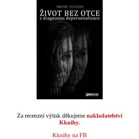
Za recenzní výtisk děkujeme
nakladatelství
Kknihy.
Kknihy na FB