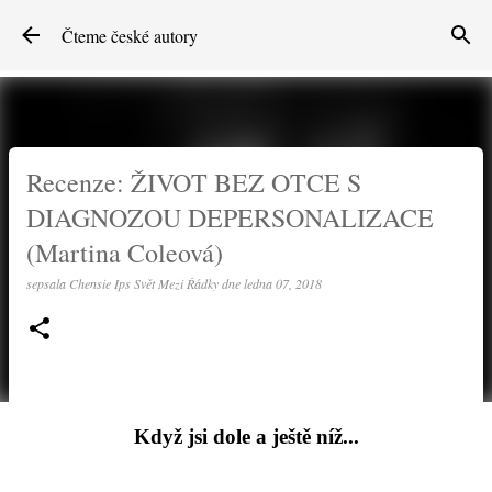
Přeskočit na hlavní obsah
Čteme české autory
Recenze: ŽIVOT BEZ OTCE S
DIAGNOZOU DEPERSONALIZACE
(Martina Coleová)
sepsala
Chensie Ips Svět Mezi Řádky
dne
ledna 07, 2018
Když jsi dole a ještě níž...