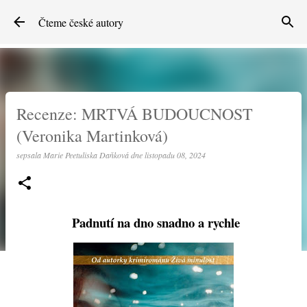
Přeskočit na hlavní obsah
Čteme české autory
Recenze: MRTVÁ BUDOUCNOST
(Veronika Martinková)
sepsala
Marie Peetuliska Daňková
dne
listopadu 08, 2024
Padnutí na dno snadno a rychle