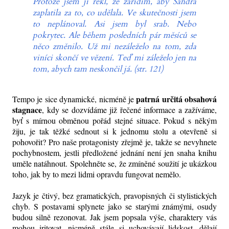
Protože jsem jí řekl, že zařídím, aby Sandra
zaplatila za to, co udělala. Ve skutečnosti jsem
to neplánoval. Asi jsem byl srab. Nebo
pokrytec. Ale během posledních pár měsíců se
něco změnilo. Už mi nezáleželo na tom, zda
viníci skončí ve vězení. Teď mi záleželo jen na
tom, abych tam neskončil já. (str. 121)
patrná určitá obsahová
Tempo je sice dynamické, nicméně je
stagnace
, kdy se dozvídáme již řečené informace a zažíváme,
byť s mírnou obměnou pořád stejné situace. Pokud s někým
žiju, je tak těžké sednout si k jednomu stolu a otevřeně si
pohovořit? Pro naše protagonisty zřejmě je, takže se nevyhnete
pochybnostem, jestli předložené jednání není jen snaha knihu
uměle natáhnout. Spolehněte se, že zmíněné
soužití je ukázkou
toho, jak by to mezi lidmi opravdu fungovat nemělo.
Jazyk je čtivý, bez gramatických, pravopisných či stylistických
chyb. S postavami splynete jako se starými známými, osudy
budou silně rezonovat. Jak jsem popsala výše, charaktery vás
mohou iritovat, nicméně stále si uchovávají lidskost, dělají