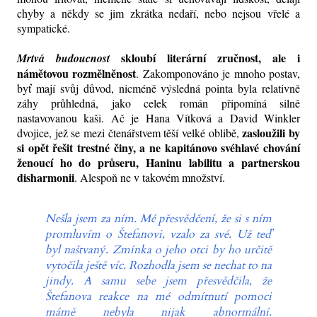
chyby a někdy se jim zkrátka nedaří, nebo nejsou vřelé a
sympatické.
skloubí literární zručnost, ale i
Mrtvá budoucnost
námětovou rozmělněnost
. Zakomponováno je mnoho postav,
byť mají svůj důvod, nicméně výsledná pointa byla relativně
záhy průhledná, jako celek román připomíná silně
nastavovanou kaši. Ač je Hana Vítková a David Winkler
zasloužili by
dvojice, jež se mezi čtenářstvem těší velké oblibě,
si opět řešit trestné činy, a ne kapitánovo svéhlavé chování
ženoucí ho do průseru, Haninu labilitu a partnerskou
disharmonii
. Alespoň ne v takovém množství.
Nešla jsem za ním. Mé přesvědčení, že si s ním
promluvím o Štefanovi, vzalo za své. Už teď
byl naštvaný. Zmínka o jeho otci by ho určitě
vytočila ještě víc. Rozhodla jsem se nechat to na
jindy. A samu sebe jsem přesvědčila, že
Štefanova reakce na mé odmítnutí pomoci
mámě nebyla nijak abnormální.