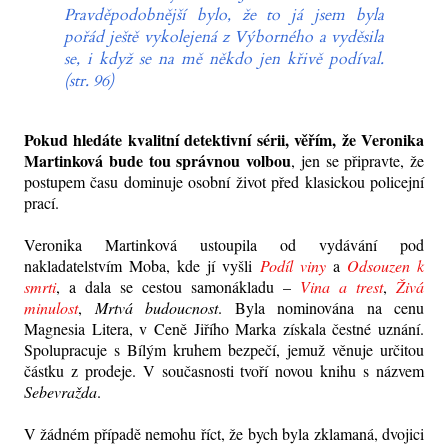
Pravděpodobnější bylo, že to já jsem byla
pořád ještě vykolejená z Výborného a vyděsila
se, i když se na mě někdo jen křivě podíval.
(str. 96)
Pokud hledáte kvalitní detektivní sérii, věřím, že Veronika
Martinková bude tou správnou volbou
, jen se připravte, že
postupem času dominuje osobní život před klasickou policejní
prací.
Veronika Martinková ustoupila od vydávání pod
nakladatelstvím Moba, kde jí vyšli
Podíl viny
a
Odsouzen k
smrti
, a dala se cestou samonákladu –
Vina a trest
,
Živá
minulost
,
Mrtvá budoucnost
. Byla nominována na cenu
Magnesia Litera, v Ceně Jiřího Marka získala čestné uznání.
Spolupracuje s Bílým kruhem bezpečí, jemuž věnuje určitou
částku z prodeje. V současnosti tvoří novou knihu s názvem
Sebevražda
.
V žádném případě nemohu říct, že bych byla zklamaná, dvojici