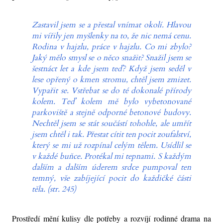
Zastavil jsem se a přestal vnímat okolí. Hlavou
mi vířily jen myšlenky na to, že nic nemá cenu.
Rodina v hajzlu, práce v hajzlu. Co mi zbylo?
Jaký mělo smysl se o něco snažit? Snažil jsem se
šestnáct let a kde jsem teď? Když jsem seděl v
lese opřený o kmen stromu, chtěl jsem zmizet.
Vypařit se. Vstřebat se do té dokonalé přírody
kolem. Teď kolem mě bylo vybetonované
parkoviště a stejně odporné betonové budovy.
Nechtěl jsem se stát součástí tohohle, ale umřít
jsem chtěl i tak. Přestat cítit ten pocit zoufalství,
který se mi už rozpínal celým tělem. Usídlil se
v každé buňce. Protékal mi tepnami. S každým
dalším a dalším úderem srdce pumpoval ten
temný, vše zabíjející pocit do každičké části
těla. (str. 245)
Prostředí mění kulisy dle potřeby a rozvíjí rodinné drama na