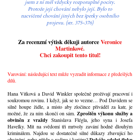
jsem z ní měl vždycky rozporuplné pocity.
Protože její chování nebylo její. Bylo to
nacvičené chování jiných bez špetky osobního
projevu. (str. 375-376)
Za recenzní výtisk děkuji autorce
Veronice
Martinkové.
Chci zakoupit tento titul!
Varování: následující text může vyzradit informace z předešlých
dílů.
Hana Vítková a David Winkler společně prožívají pracovní i
soukromou rovinu. I když, jak se to vezme… Pod Davidem se
silně houpe židle, a místo aby zločince přiváděl za katr, je
Zproštěn výkonu služby a
možné, že za ním skončí on sám.
obviněn z vraždy
Stanislava Flégla, jeho syna i Josefa
Havelky. Mít na svědomí tři mrtvoly zavání hodně dlouhým
kriminálem. Najdou se dostatečně silné důkazy zbavující ho
Dokáže odolat tlaku
obvinění, nebo přijde o rodinu i kariéru?