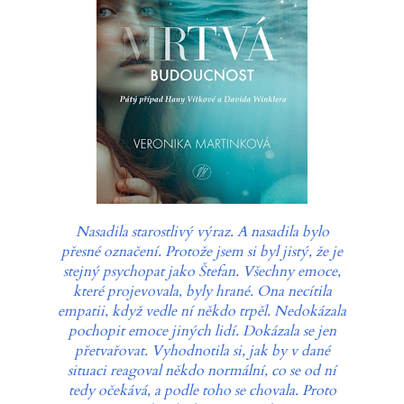
Nasadila starostlivý výraz. A nasadila bylo
přesné označení. Protože jsem si byl jistý, že je
stejný psychopat jako Štefan. Všechny emoce,
které projevovala, byly hrané. Ona necítila
empatii, když vedle ní někdo trpěl. Nedokázala
pochopit emoce jiných lidí. Dokázala se jen
přetvařovat. Vyhodnotila si, jak by v dané
situaci reagoval někdo normální, co se od ní
tedy očekává, a podle toho se chovala. Proto