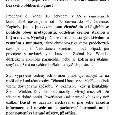
bez svého oblíbeného ginu?
Předchozí díl končil 16. červnem, v
Mrtvé budoucnosti
kontinuálně navazujeme od 17. června do 31. července.
, jsou členěné do střídajících se
Kapitoly, jak už je zvykem
pohledů obou protagonistů, oddělené černou stranou s
bílým textem. Nynější počin se obrací ke starým křivdám a
reliktům z minulosti
, takže chronologická četba předchozích
částí je nutná. Nedostanete standardní nový případ, jen
pracujete s nedořešenými kauzami. Začíná být Winkler
důsledkem alkoholu paranoidní, nebo se kolem něj utahuje
smyčka, již má na svědomí někdo na vyšších postech?
Styl vyprávění vedený ich-formou umožňuje napojit se na
myšlenky konkrétní osoby. Těhotná Hana se snaží přítele očistit
všemi dostupnými způsoby. V okamžiku, kdy ji kontaktuje
Štefan Winkler, Davidův otec, movitý a vlivný muž, věří, že
vše se v dobré obrátí. Povětšinou však natropí víc škody než
David se uzavírá; nechává si pro sebe zásadní
užitku.
informace, což nevede ani k partnerské harmonii, ani k
prohloubení vzájemné důvěry, jíž otřásl…