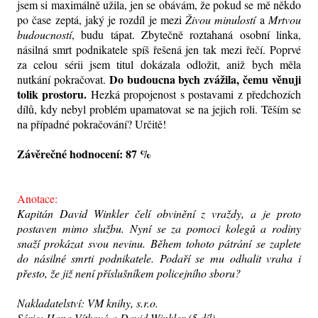
jsem si maximálně užila, jen se obávám, že pokud se mě někdo
po čase zeptá, jaký je rozdíl je mezi
Živou minulostí
a
Mrtvou
budoucností
, budu tápat. Zbytečně roztahaná osobní linka,
násilná smrt podnikatele spíš řešená jen tak mezi řečí. Poprvé
za celou sérii jsem titul dokázala odložit, aniž bych měla
Do budoucna bych zvážila, čemu věnuji
nutkání pokračovat.
tolik prostoru.
Hezká propojenost s postavami z předchozích
dílů, kdy nebyl problém upamatovat se na jejich roli. Těším se
na případné pokračování? Určitě!
Závěrečné hodnocení: 87 %
Anotace:
Kapitán David Winkler čelí obvinění z vraždy, a je proto
postaven mimo službu. Nyní se za pomoci kolegů a rodiny
snaží prokázat svou nevinu. Během tohoto pátrání se zaplete
do násilné smrti podnikatele. Podaří se mu odhalit vraha i
přesto, že již není příslušníkem policejního sboru?
Nakladatelství: VM knihy, s.r.o.
Série: Hana Vítková a David Winkler (5.díl)