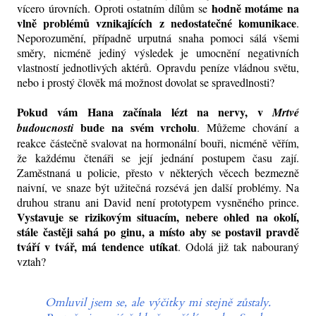
hodně motáme na
vícero úrovních. Oproti ostatním dílům se
vlně problémů vznikajících z nedostatečné komunikace
.
Neporozumění, případně urputná snaha pomoci sálá všemi
směry, nicméně jediný výsledek je umocnění negativních
vlastností jednotlivých aktérů. Opravdu peníze vládnou světu,
nebo i prostý člověk má možnost dovolat se spravedlnosti?
Pokud vám Hana začínala lézt na nervy, v
Mrtvé
bude na svém vrcholu
budoucnosti
. Můžeme chování a
reakce částečně svalovat na hormonální bouři, nicméně věřím,
že každému čtenáři se její jednání postupem času zají.
Zaměstnaná u policie, přesto v některých věcech bezmezně
naivní, ve snaze být užitečná rozsévá jen další problémy. Na
druhou stranu ani David není prototypem vysněného prince.
Vystavuje se rizikovým situacím, nebere ohled na okolí,
stále častěji sahá po ginu, a místo aby se postavil pravdě
tváří v tvář, má tendence utíkat
. Odolá již tak nabouraný
vztah?
Omluvil jsem se, ale výčitky mi stejně zůstaly.