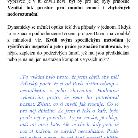
vypravěč je v tu chvíli neví, byť by pro něj byly přínosné.
Vzniká tak prostor pro mnoho emocí i zbytečných
nedorozumění.
Dynamicky se měnící optika řeší dva případy v jednom. I když
to je značně podhodnocené tvrzení, protože David má vroubků
Kvůli svým specifickým metodám je
z minulosti víc.
vyšetřován inspekcí a jeho práce je značně limitovaná.
Byl
nějak zapleten do podezřelých úmrtí, jež mu jsou předkládána,
nebo je na něj jen nastražen komplot z vyšších míst?
„To vykání bylo proto, že jsem chtěl, aby měl
Žďárský pocit, že si od Pavla držím odstup a
nesouhlasím s jeho chováním. Hodinové
vykecávání proto, že jsem ho potřeboval
poznat. Zjistit, co si myslí. Jak reaguje. Co je
pro něj důležité. Že jsem ti řekl o kafe, bylo
podle něj v pořádku. Ty jsi ženská, já chlap,
máš mi nosit kafe. Ale ve chvíli, kdy jsem tě
nazval krávou, se zatvářil nesouhlasně. Podle