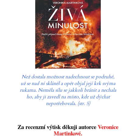
Než dostala možnost nadechnout se podruhé,
už se nad ní skláněl a opět objal její krk svýma
rukama. Neměla sílu se jakkoli bránit a nechala
ho, aby ji zavedl na místo, kde už dýchat
nepotřebovala. (str. 5)
Za recenzní výtisk děkuji autorce
Veronice
Martinkové.