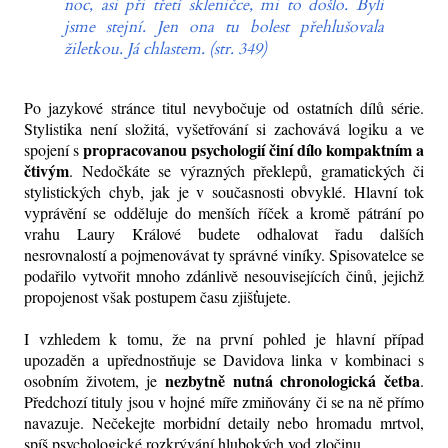
noc, asi při třetí skleničce, mi to došlo. Byli
jsme stejní. Jen ona tu bolest přehlušovala
žiletkou. Já chlastem. (str. 349)
Po jazykové stránce titul nevybočuje od ostatních dílů série.
Stylistika není složitá, vyšetřování si zachovává logiku a ve
propracovanou psychologií činí dílo kompaktním a
spojení s
čtivým
. Nedočkáte se výrazných překlepů, gramatických či
stylistických chyb, jak je v současnosti obvyklé. Hlavní tok
vyprávění se odděluje do menších říček a kromě pátrání po
vrahu Laury Králové budete odhalovat řadu dalších
nesrovnalostí a pojmenovávat ty správné viníky. Spisovatelce se
podařilo vytvořit mnoho zdánlivě nesouvisejících činů, jejichž
propojenost však postupem času zjišťujete.
I vzhledem k tomu, že na první pohled je hlavní případ
upozaděn a upřednostňuje se Davidova linka v kombinaci s
nezbytně nutná chronologická četba
osobním životem, je
.
Předchozí tituly jsou v hojné míře zmiňovány či se na ně přímo
navazuje. Nečekejte morbidní detaily nebo hromadu mrtvol,
spíš psychologické rozkrývání hlubokých vod zločinu.