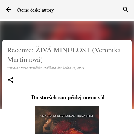
Přeskočit na hlavní obsah
Čteme české autory
Recenze: ŽIVÁ MINULOST (Veronika
Martinková)
sepsala
Marie Peetuliska Daňková
dne
ledna 25, 2024
Do starých ran přidej novou sůl