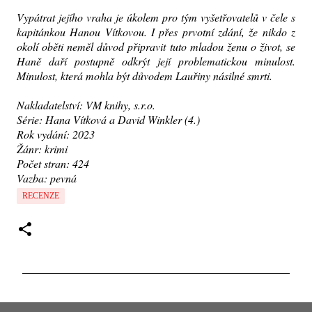
Vypátrat jejího vraha je úkolem pro tým vyšetřovatelů v čele s
kapitánkou Hanou Vítkovou. I přes prvotní zdání, že nikdo z
okolí oběti neměl důvod připravit tuto mladou ženu o život, se
Haně daří postupně odkrýt její problematickou minulost.
Minulost, která mohla být důvodem Lauřiny násilné smrti.
Nakladatelství: VM knihy, s.r.o.
Série: Hana Vítková a David Winkler (4.)
Rok vydání: 2023
Žánr: krimi
Počet stran: 424
Vazba: pevná
RECENZE
K