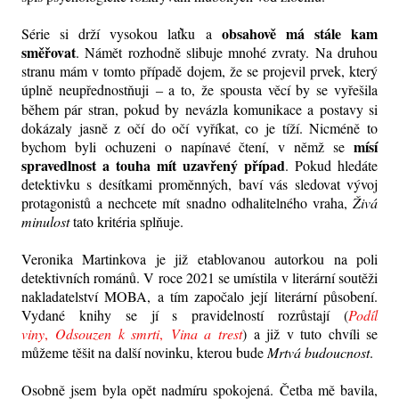
obsahově má stále kam
Série si drží vysokou laťku a
směřovat
. Námět rozhodně slibuje mnohé zvraty. Na druhou
stranu mám v tomto případě dojem, že se projevil prvek, který
úplně neupřednostňuji
a to, že spousta věcí by se vyřešila
–
během pár stran, pokud by nevázla komunikace a postavy si
dokázaly jasně z očí do očí vyříkat, co je tíží. Nicméně to
mísí
bychom byli ochuzeni o napínavé čtení, v němž se
spravedlnost a touha mít uzavřený případ
. Pokud hledáte
detektivku s desítkami proměnných, baví vás sledovat vývoj
protagonistů a nechcete mít snadno odhalitelného vraha,
Živá
minulost
tato kritéria splňuje.
Veronika Martinkova je již etablovanou autorkou na poli
detektivních románů. V roce 2021 se umístila v literární soutěži
nakladatelství MOBA, a tím započalo její literární působení.
Vydané knihy se jí s pravidelností rozrůstají (
Podíl
viny
,
Odsouzen k smrti
,
Vina a trest
) a již v tuto chvíli se
můžeme těšit na další novinku, kterou bude
Mrtvá budoucnost
.
Osobně jsem byla opět nadmíru spokojená. Četba mě bavila,