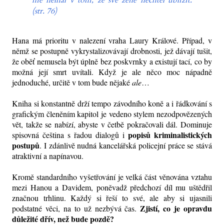
mě nelhal v tom, že své ženě nechtěl ublížit.
(str. 76)
Hana má prioritu v nalezení vraha Laury Králové. Případ, v
němž se postupně vykrystalizovávají drobnosti, jež dávají tušit,
že oběť nemusela být úplně bez poskvrnky a existují tací, co by
možná její smrt uvítali. Když je ale něco moc nápadně
jednoduché, určitě v tom bude nějaké
ale
…
Kniha si konstantně drží tempo závodního koně a i řádkování s
grafickým členěním kapitol je vedeno stylem nezodpovězených
vět, takže se nabízí, abyste v četbě pokračovali dál. Dominuje
popisů kriminalistických
spisovná čeština s řadou dialogů i
postupů
. I zdánlivě nudná kancelářská policejní práce se stává
atraktivní a napínavou.
Kromě standardního vyšetřování je velká část věnována vztahu
mezi Hanou a Davidem, poněvadž předchozí díl mu uštědřil
značnou trhlinu. Každý si řeší to své, ale aby si ujasnili
Zjistí, co je opravdu
podstatné věci, na to už nezbývá čas.
důležité dřív, než bude pozdě?