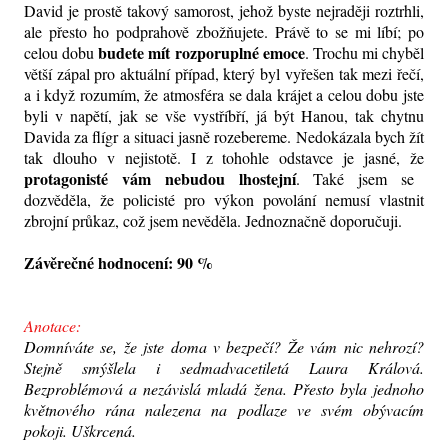
David je prostě takový samorost, jehož byste nejraději roztrhli,
ale přesto ho podprahově zbožňujete. Právě to se mi líbí; po
budete mít rozporuplné emoce
celou dobu
. Trochu mi chyběl
větší zápal pro aktuální případ, který byl vyřešen tak mezi řečí,
a i když rozumím, že atmosféra se dala krájet a celou dobu jste
byli v napětí, jak se vše vystříbří, já být Hanou, tak chytnu
Davida za flígr a situaci jasně rozebereme. Nedokázala bych žít
tak dlouho v nejistotě. I z tohohle odstavce je jasné, že
protagonisté vám nebudou lhostejní
. Také jsem se
dozvěděla, že policisté pro výkon povolání nemusí vlastnit
zbrojní průkaz, což jsem nevěděla. Jednoznačně doporučuji.
Závěrečné hodnocení: 90 %
Anotace:
Domníváte se, že jste doma v bezpečí? Že vám nic nehrozí?
Stejně smýšlela i sedmadvacetiletá Laura Králová.
Bezproblémová a nezávislá mladá žena. Přesto byla jednoho
květnového rána nalezena na podlaze ve svém obývacím
pokoji. Uškrcená.