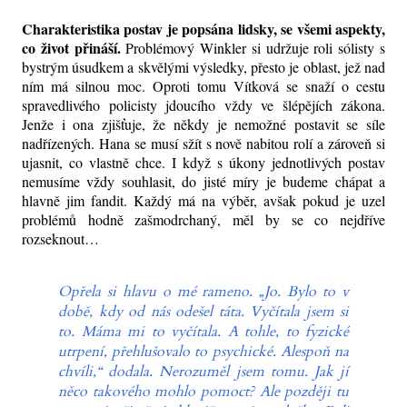
Charakteristika postav je popsána lidsky, se všemi aspekty,
co život přináší.
Problémový Winkler si udržuje roli sólisty s
bystrým úsudkem a skvělými výsledky, přesto je oblast, jež nad
ním má silnou moc. Oproti tomu Vítková se snaží o cestu
spravedlivého policisty jdoucího vždy ve šlépějích zákona.
Jenže i ona zjišťuje, že někdy je nemožné postavit se síle
nadřízených. Hana se musí sžít s nově nabitou rolí a zároveň si
ujasnit, co vlastně chce. I když s úkony jednotlivých postav
nemusíme vždy souhlasit, do jisté míry je budeme chápat a
hlavně jim fandit. Každý má na výběr, avšak pokud je uzel
problémů hodně zašmodrchaný, měl by se co nejdříve
rozseknout…
Opřela si hlavu o mé rameno. „Jo. Bylo to v
době, kdy od nás odešel táta. Vyčítala jsem si
to. Máma mi to vyčítala. A tohle, to fyzické
utrpení, přehlušovalo to psychické. Alespoň na
chvíli,“ dodala. Nerozuměl jsem tomu. Jak jí
něco takového mohlo pomoct? Ale později tu