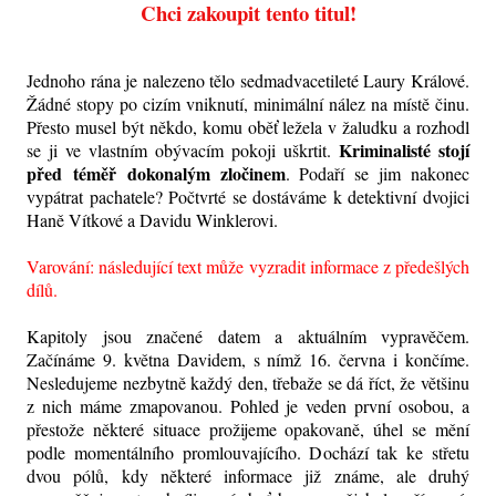
Chci zakoupit tento titul!
Jednoho rána je nalezeno tělo sedmadvacetileté Laury Králové.
Žádné stopy po cizím vniknutí, minimální nález na místě činu.
Přesto musel být někdo, komu oběť ležela v žaludku a rozhodl
Kriminalisté stojí
se ji ve vlastním obývacím pokoji uškrtit.
před
téměř
dokonalým zločinem
. Podaří se jim nakonec
vypátrat pachatele? Počtvrté se dostáváme k detektivní dvojici
Haně Vítkové a Davidu Winklerovi.
Varování: následující text může vyzradit informace z předešlých
dílů.
Kapitoly jsou značené datem a aktuálním vypravěčem.
Začínáme 9. května Davidem, s nímž 16. června i končíme.
Nesledujeme nezbytně každý den, třebaže se dá říct, že většinu
z nich máme zmapovanou. Pohled je veden první osobou, a
přestože některé situace prožijeme opakovaně, úhel se mění
podle momentálního promlouvajícího. Dochází tak ke střetu
dvou pólů, kdy některé informace již známe, ale druhý