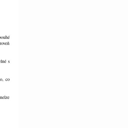
pouhé
ároveň
lné s
o, co
 nelze