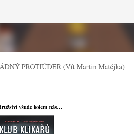
Přeskočit na hlavní obsah
ÁDNÝ PROTIÚDER (Vít Martin Matějka)
ružství všude kolem nás…