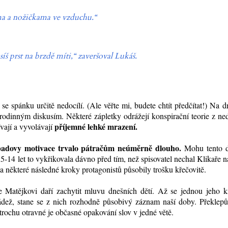
ama a nožičkama ve vzduchu.
“
š prst na brzdě míti,
“
zaveršoval Lukáš.
 se spánku určitě nedocílí. (Ale věřte mi, budete chtít předčítat!) Na 
k rodinným diskusím. Některé zápletky odrážejí konspirační teorie z n
příjemné lehké mrazení.
vají a vyvolávají
badovy motivace trvalo pátračům neúměrně dlouho.
Mohu tento 
u 5-14 let to vykřikovala dávno před tím, než spisovatel nechal Klikaře 
 a některé následné kroky protagonistů působily trošku křečovitě.
e Matějkovi daří zachytit mluvu dnešních dětí. Až se jednou jeho k
ádež, stane se z nich rozhodně působivý záznam naší doby. Překlepů
trochu otravné je občasné opakování slov v jedné větě.