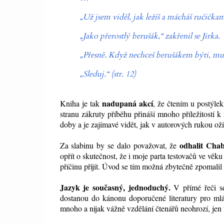
„
Už jsem viděl, jak ležíš a mácháš ručičk
„
Jako přerostlý berušák,
“
zakřenil se Jirka.
„
Přesně. Když nechceš berušákem býti, musí
„
Sleduj.
“
(str. 12)
nadupaná akcí
Kniha je tak
, že čtením u postýlek
stranu zákruty příběhu přináší mnoho příležitostí 
doby a je zajímavé vidět, jak v autorových rukou oží
odhalit Cha
Za slabinu by se dalo považovat, že
opřít o skutečnost, že i moje parta testovačů ve věk
příčinu přijít. Úvod se tím možná zbytečně zpomalil
Jazyk je současný, jednoduchý.
V přímé řeči s
dostanou do kánonu doporučené literatury pro ml
mnoho a nijak vážně vzdělání čtenářů neohrozí, jen 