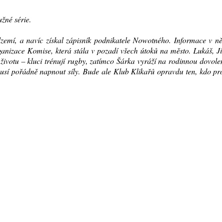
žné série.
odzemí, a navíc získal zápisník podnikatele Nowotného. Informace v 
ganizace Komise, která stála v pozadí všech útoků na město. Lukáš, J
ivotu – kluci trénují rugby, zatímco Šárka vyráží na rodinnou dovol
 musí pořádně napnout síly. Bude ale Klub Klikařů opravdu ten, kdo p