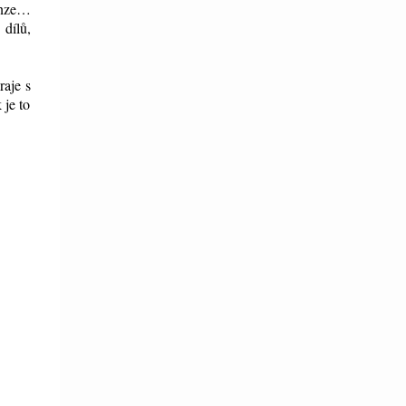
cenze…
 dílů,
raje s
 je to