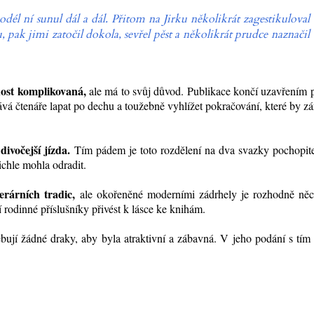
dél ní sunul dál a dál. Přitom na Jirku několikrát zagestikuloval
 pak jimi zatočil dokola, sevřel pěst a několikrát prudce naznačil
dost komplikovaná,
ale má to svůj důvod. Publikace končí uzavřením 
ává čtenáře lapat po dechu a toužebně vyhlížet pokračování, které by z
divočejší jízda.
Tím pádem je toto rozdělení na dva svazky pochopite
ichle mohla odradit.
erárních tradic,
ale okořeněné moderními zádrhely je rozhodně něc
 rodinné příslušníky přivést k lásce ke knihám.
ují žádné draky, aby byla atraktivní a zábavná. V jeho podání s tím