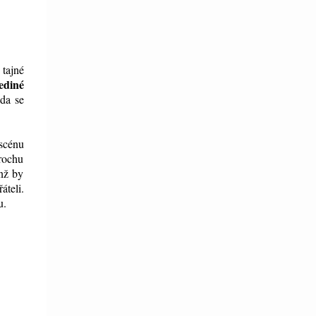
 tajné
ediné
ada se
 scénu
trochu
enž by
teli.
u.