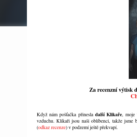
Za recenzní výtisk 
Ch
další Klikaře
Když nám pošťačka přinesla
, moje 
vzduchu. Klikaři jsou naši oblíbenci, takže jsme 
(
odkaz recenze
) v podzemí ještě překvapí.