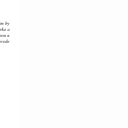
něm by
irka a
enou u
rovede