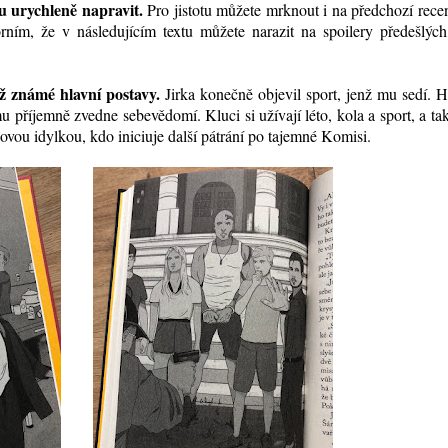
ju urychleně napravit.
Pro jistotu můžete mrknout i na předchozí re
rním, že v následujícím textu můžete narazit na spoilery předešlých
iž známé hlavní postavy.
Jirka konečně objevil sport, jenž mu sedí. H
příjemně zvedne sebevědomí. Kluci si užívají léto, kola a sport, a tak
ovou idylkou, kdo iniciuje další pátrání po tajemné Komisi.