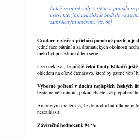
Lukáš se opřel zády o stěnu a pomalu se po
prsty, kterými několikrát bodl do vzduchu,
zamýšleným směrem. (str. 66)
Gradace v závěru přichází poměrně pozdě a je 
jedné fáze pátrání a za dramatických okolností nech
mělo být posledním dílem série.
příště čeká fandy Klikařů ještě 
Lze očekávat, že
ohledem na cílové čtenářstvo, které by patrně větší b
Výborné počtení v duchu nejlepších českých lit
byste neměli minout, pokud chcete své prepubertální
Autorovým mottem je, že dobrodružná díla nepotřeb
nesouhlasit!
Závěrečné hodnocení: 94 %