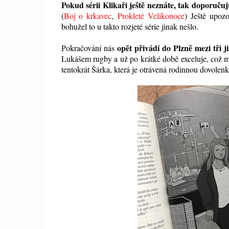
Pokud sérii Klikaři ještě neznáte, tak doporuču
(
Boj o krkavec
,
Prokleté Velikonoce
) Ještě upozo
bohužel to u takto rozjeté série jinak nešlo.
opět přivádí do Plzně mezi tři j
Pokračování nás
Lukášem rugby a už po krátké době exceluje, což mu 
tentokrát Šárka, která je otrávená rodinnou dovolenk