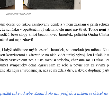
Zdroj: archiv recenzentky
m dostal do rukou zašifrovaný deník a v něm záznam o příští schůzi
To ale není j
, že schůzku v opuštěném bývalém hotelu musí navštívit.
h rodičů beze stopy zmizí bezdomovec Jaroušek, policista Ondra Chab
známé ani nepozdraví!
, i když oblíbenec mých testerů, Jaroušek, se tentokrát jen mihne. Na
ou konzistentní a zároveň je na nich vidět určitý vývoj. Jen Lukáš je 
který vrstevnicím zcela jistě rozbuší srdéčka, charisma má i Lukáš, j
uměl sympaticky dělat legraci sám ze sebe a pevně stát za svými přá
zně akčnější a tvrdošíjnější, než se mi zdála dřív, a skvěle doplňuje part
edálů bike od sebe. Zadní kolo mu podjelo a málem se skácel na