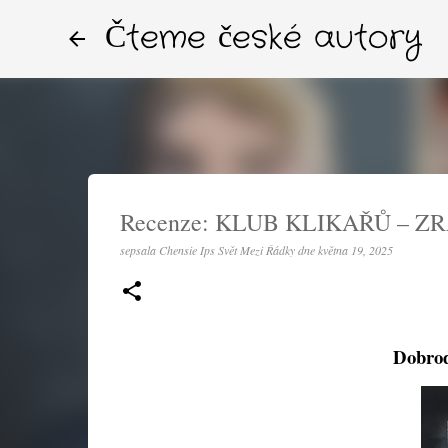
Čteme české autory
Recenze: KLUB KLIKAŘŮ – ZR
sepsala
Chensie Ips Svět Mezi Řádky
dne
května 19, 2025
Dobrod