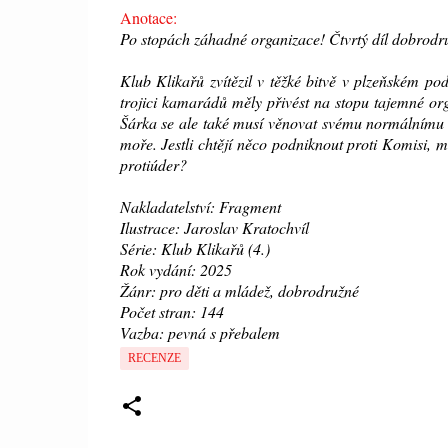
Anotace:
Po stopách záhadné organizace! Čtvrtý díl dobrodru
Klub Klikařů zvítězil v těžké bitvě v plzeňském p
trojici kamarádů měly přivést na stopu tajemné or
Šárka se ale také musí věnovat svému normálnímu ž
moře. Jestli chtějí něco podniknout proti Komisi,
protiúder?
Nakladatelství: Fragment
Ilustrace: Jaroslav Kratochvíl
Série: Klub Klikařů (4.)
Rok vydání: 2025
Žánr: pro děti a mládež, dobrodružné
Počet stran: 144
Vazba: pevná s přebalem
RECENZE