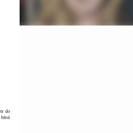
etr do
 bitvě