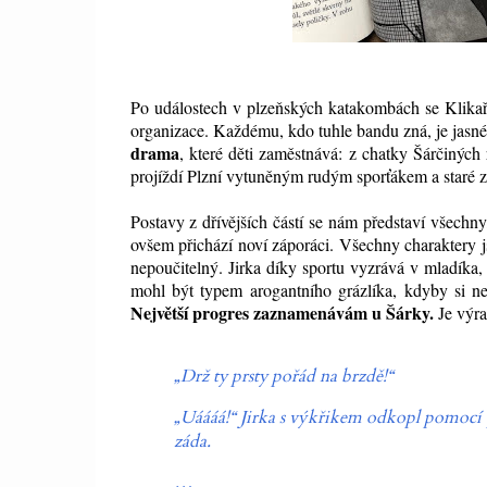
Po událostech v plzeňských katakombách se Klikařů
organizace. Každému, kdo tuhle bandu zná, je jasné
drama
, které děti zaměstnává: z chatky Šárčinýc
projíždí Plzní vytuněným rudým sporťákem a staré 
Postavy z dřívějších částí se nám představí všechny
ovšem přichází noví záporáci. Všechny charaktery js
nepoučitelný. Jirka díky sportu vyzrává v mladíka, 
mohl být typem arogantního grázlíka, kdyby si ne
Největší progres zaznamenávám u Šárky.
Je výra
„
Drž ty prsty pořád na brzdě!
“
„
Uáááá!
“
Jirka s výkřikem odkopl pomocí p
záda.
…