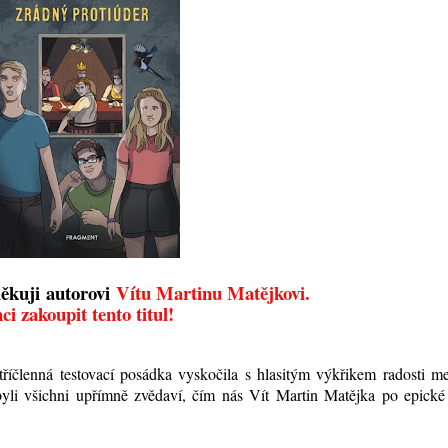
děkuji autorovi
Vítu Martinu Matějkovi.
ci zakoupit tento titul!
tříčlenná testovací posádka vyskočila s hlasitým výkřikem radosti m
byli všichni upřímně zvědaví, čím nás Vít Martin Matějka po epické