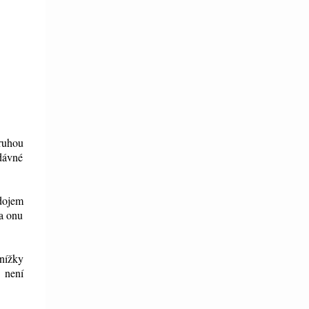
druhou
edávné
dojem
na onu
nížky
 není