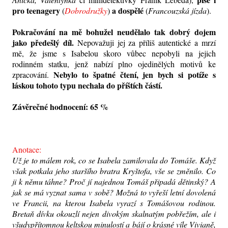
pro teenagery
a dospělé
(
Dobrodružky
)
(
Francouzská jízda
).
Pokračování na mě bohužel neudělalo tak dobrý dojem
jako předešlý díl.
Nepovažuji jej za příliš autentické a mrzí
mě, že jsme s Isabelou skoro vůbec nepobyli na jejich
rodinném statku, jenž nabízí plno ojedinělých motivů ke
Nebylo to špatné čtení, jen bych si potíže s
zpracování.
láskou tohoto typu nechala do příštích částí.
Závěrečné hodnocení: 65 %
Anotace:
Už je to málem rok, co se Isabela zamilovala do Tomáše. Když
však potkala jeho staršího bratra Kryštofa, vše se změnilo. Co
ji k němu táhne? Proč jí najednou Tomáš připadá dětinský? A
jak se má vyznat sama v sobě? Možná to vyřeší letní dovolená
ve Francii, na kterou Isabela vyrazí s Tomášovou rodinou.
Bretaň dívku okouzlí nejen divokým skalnatým pobřežím, ale i
všudypřítomnou keltskou minulostí a bájí o krásné víle Vivianě,