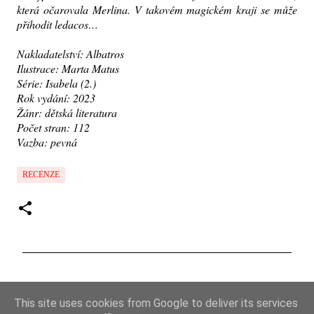
která očarovala Merlina. V takovém magickém kraji se může
přihodit ledacos…
Nakladatelství: Albatros
Ilustrace: Marta Matus
Série: Isabela (2.)
Rok vydání: 2023
Žánr: dětská literatura
Počet stran: 112
Vazba: pevná
RECENZE
K
o
This site uses cookies from Google to deliver its services