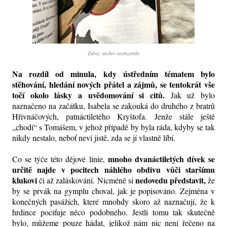
Zdroj: archiv recenzentky
Na rozdíl od minula, kdy ústředním tématem bylo
stěhování, hledání nových přátel a zájmů, se tentokrát vše
točí okolo lásky a uvědomování si citů.
Jak už bylo
naznačeno na začátku, Isabela se zakouká do druhého z bratrů
Hřivnáčových, patnáctiletého Kryštofa. Jenže stále ještě
„chodí“ s Tomášem, v jehož případě by byla ráda, kdyby se tak
nikdy nestalo, neboť neví jistě, zda se jí vlastně líbí.
mnoho dvanáctiletých dívek se
Co se týče této dějové linie,
určitě najde v pocitech náhlého obdivu vůči staršímu
klukovi
nedovedu představit,
či až zaláskování. Nicméně si
že
by se prvák na gymplu choval, jak je popisováno. Zejména v
konečných pasážích, které mnohdy skoro až naznačují, že k
hrdince pociťuje něco podobného. Jestli tomu tak skutečně
bylo, můžeme pouze hádat, jelikož nám nic není řečeno na