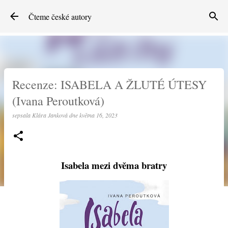
Přeskočit na hlavní obsah
Čteme české autory
Recenze: ISABELA A ŽLUTÉ ÚTESY
(Ivana Peroutková)
sepsala
Klára Janková
dne
května 16, 2023
Isabela mezi dvěma bratry