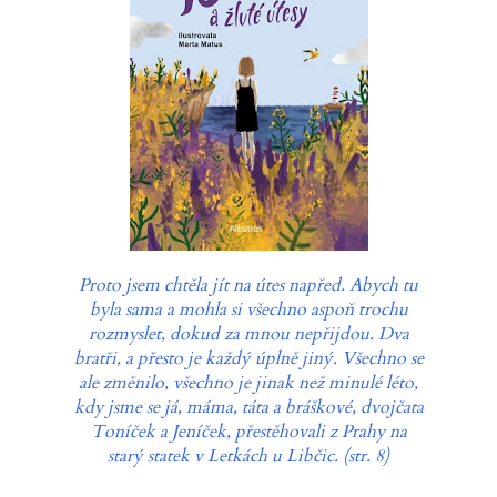
Proto jsem chtěla jít na útes napřed. Abych tu
byla sama a mohla si všechno aspoň trochu
rozmyslet, dokud za mnou nepřijdou. Dva
bratři, a přesto je každý úplně jiný. Všechno se
ale změnilo, všechno je jinak než minulé léto,
kdy jsme se já, máma, táta a bráškové, dvojčata
Toníček a Jeníček, přestěhovali z Prahy na
starý statek v Letkách u Libčic. (str. 8)