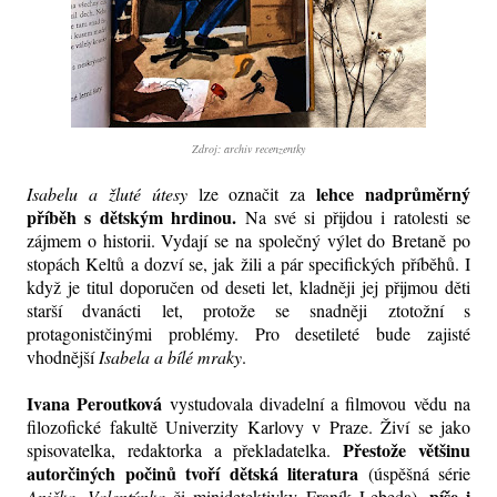
Zdroj: archiv recenzentky
lehce nadprůměrný
Isabelu a žluté útesy
lze označit za
příběh s dětským hrdinou.
Na své si přijdou i ratolesti se
zájmem o historii. Vydají se na společný výlet do Bretaně po
stopách Keltů a dozví se, jak žili a pár specifických příběhů. I
když je titul doporučen od deseti let, kladněji jej přijmou děti
starší dvanácti let, protože se snadněji ztotožní s
protagonistčinými problémy. Pro desetileté bude zajisté
vhodnější
Isabela a bílé mraky
.
Ivana Peroutková
vystudovala divadelní a filmovou vědu na
filozofické fakultě Univerzity Karlovy v Praze. Živí se jako
Přestože
většinu
spisovatelka, redaktorka a překladatelka.
autorčiných počinů tvoří dětská literatura
(úspěšná série
píše i
Anička, Valentýnka
či minidetektivky Franík Lebeda),