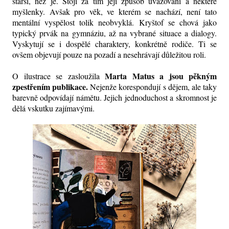
starší, než je. Stojí za tím její způsob uvažování a některé
myšlenky. Avšak pro věk, ve kterém se nachází, není tato
mentální vyspělost tolik neobvyklá. Kryštof se chová jako
typický prvák na gymnáziu, až na vybrané situace a dialogy.
Vyskytují se i dospělé charaktery, konkrétně rodiče. Ti se
ovšem objevují pouze na pozadí a nesehrávají důležitou roli.
Marta Matus a jsou pěkným
O ilustrace se zasloužila
zpestřením publikace.
Nejenže korespondují s dějem, ale taky
barevně odpovídají námětu. Jejich jednoduchost a skromnost je
dělá vskutku zajímavými.