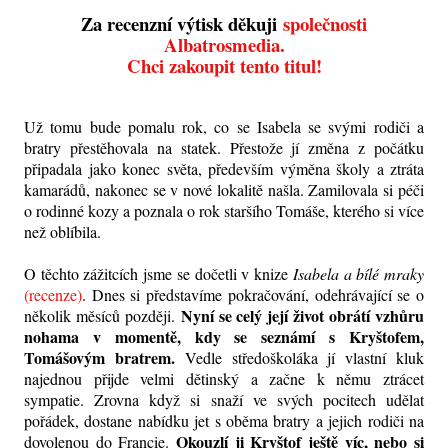
Za recenzní výtisk děkuji
společnosti
Albatrosmedia.
Chci zakoupit tento titul!
Už tomu bude pomalu rok, co se Isabela se svými rodiči a
bratry přestěhovala na statek. Přestože jí změna z počátku
připadala jako konec světa, především výměna školy a ztráta
kamarádů, nakonec se v nové lokalitě našla. Zamilovala si péči
o rodinné kozy a poznala o rok staršího Tomáše, kterého si více
než oblíbila.
O těchto zážitcích jsme se dočetli v knize
Isabela a bílé mraky
(recenze)
. Dnes si představíme pokračování, odehrávající se o
Nyní se celý její život obrátí vzhůru
několik měsíců později.
nohama
v momentě, kdy se seznámí s Kryštofem,
Tomášovým bratrem.
Vedle středoškoláka jí vlastní kluk
najednou přijde velmi dětinský a začne k němu ztrácet
sympatie. Zrovna když si snaží ve svých pocitech udělat
pořádek, dostane nabídku jet s oběma bratry a jejich rodiči na
Okouzlí ji Kryštof ještě víc, nebo si
dovolenou do Francie.