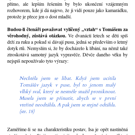
přímo, ale lepším řešením by bylo ukončení vzájemným
rozhovorem, kde jí dá najevo, že ji vidí pouze jako kamarádku,
protože je přece jen o dost mladší.
Budou-li čtenáři považovat vylíčený „vztah“ s Tomášem za
věrohodný, zůstává otázkou.
Ve dvanácti letech se děti spíš
drží za ruku a pokud si dávají pusu, jedná se především o letmý
dotyk rtů. Nemyslím si, že by docházelo k líbání, na němž také
ztroskotává samotný jazyk vypravěče. Děvče daného věku by
nejspíš nepoužívalo tyto výrazy:
Nechtěla jsem se líbat. Když jsem ucítila
Tomášův jazyk v puse, byl to jenom malý
vlhký sval, který se nesměle snažil proniknout.
Musela jsem se přinutit, abych se v první
vteřině neodtáhla. A pak jsem se stejně odtáhla.
(str. 18)
Zaměříme-li se na charakteristiku postav, Isa je opět nastíněná