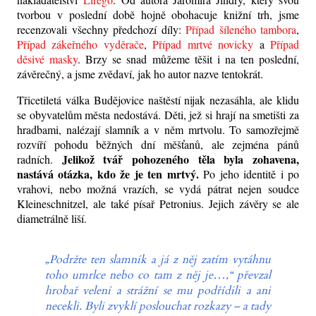
tvorbou v poslední době hojně obohacuje knižní trh, jsme
recenzovali všechny předchozí díly:
Případ šíleného tambora
,
Případ zákeřného vyděrače
,
Případ mrtvé novicky
a
Případ
děsivé masky
. Brzy se snad můžeme těšit i na ten poslední,
závěrečný, a jsme zvědaví, jak ho autor nazve tentokrát.
Třicetiletá válka Budějovice naštěstí nijak nezasáhla, ale klidu
se obyvatelům města nedostává. Děti, jež si hrají na smetišti za
hradbami, nalézají slamník a v něm mrtvolu. To samozřejmě
rozvíří pohodu běžných dní měšťanů, ale zejména pánů
Jelikož tvář pohozeného těla byla zohavena,
radních.
nastává otázka, kdo že je ten mrtvý.
Po jeho identitě i po
vrahovi, nebo možná vrazích, se vydá pátrat nejen soudce
Kleineschnitzel, ale také písař Petronius. Jejich závěry se ale
diametrálně liší.
„Podržte ten slamník a já z něj zatím vytáhnu
toho umrlce nebo co tam z něj je…,“ převzal
hrobař velení a strážní se mu podřídili a ani
necekli. Byli zvyklí poslouchat rozkazy – a tady