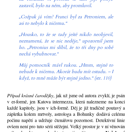
zastavil, bylo na něm, aby promluvil.
„Cožpak já vím? Franci byl za Petroniem, ale
asi to nebylo k ničemu.“
„Housko, to že se tady ještě nikdo neobjevil,
neznamená, že se nic neděje,“ upozornil jsem
ho. „Petronius mi slíbil, že to tři dny po sobě
nechá vybubnovat.“
Můj pomocník mávl rukou. „Hmm, stejně to
nebude k ničemu. Akorát budu mít ostudu. – I
když, to mně může být stejně jedno.“ (str. 110)
Případ krásné čarodějky
, jak už jsme od autora zvyklí, je psán
v er-formě, jen Katova intermezza, která nalezneme na konci
každé kapitoly, jsou v ich-formě. Děj je již tradičně poutavý a
zápletka kolem mrtvoly, astrologa a Bohunky dodává celému
počinu napětí a udržuje čtenářovu pozornost. Detektivní linie
ovšem není pro tuto sérii stěžejní. Velký prostor je v ní věnován