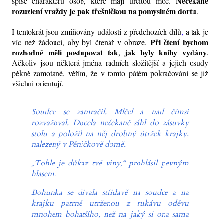
Nečekané
spíše charakteru osob, které mají určitou moc.
rozuzlení vraždy je pak třešničkou na pomyslném dortu
.
I tentokrát jsou zmiňovány události
z předchozích dílů
,
a tak je
Při čtení bychom
víc než žádoucí, aby byl čtenář
v obraze
.
rozhodně měli postupovat tak, jak byly knihy vydány.
Ačkoliv jsou některá jména radních složitější a jejich osudy
pěkně zamotané, věřím, že v tomto pátém pokračování se již
všichni orientují.
Soudce se zamračil. Mlčel a nad čímsi
rozvažoval. Docela nečekaně sáhl do zásuvky
stolu a položil na něj drobný útržek krajky,
nalezený v Pěničkově domě.
„Tohle je důkaz tvé viny,“ prohlásil pevným
hlasem.
Bohunka se dívala střídavě na soudce a na
krajku patrně utrženou z rukávu oděvu
mnohem bohatšího, než na jaký si ona sama