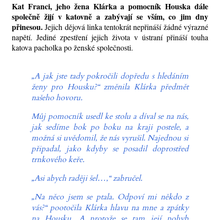
Kat Franci, jeho žena Klárka a pomocník Houska dále
společně žijí v katovně a zabývají se vším, co jim dny
přinesou.
Jejich dějová linka tentokrát nepřináší žádné výrazné
napětí. Jediné zpestření jejich života v ústraní přináší touha
katova pacholka po ženské společnosti.
„A jak jste tady pokročili dopředu s hledáním
ženy pro Housku?“ změnila Klárka předmět
našeho hovoru.
Můj pomocník usedl ke stolu a díval se na nás,
jak sedíme bok po boku na kraji postele, a
možná si uvědomil, že nás vyrušil. Najednou si
připadal, jako kdyby se posadil doprostřed
trnkového keře.
„Asi abych raději šel…,“ zabručel.
„Na něco jsem se ptala. Odpoví mi někdo z
vás?“ pootočila Klárka hlavu na mne a zpátky
na Housku. A protože se tam její pohyb