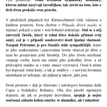
kterou místní nazývají čarodějkou, tak závisí na tom, kdo z
těch dvou prokáže svou pravdu.
V předešlých případech byl
Kleineschnitzel vždy váženou a
kladnou postavou.
Svou chybou
v
Případu děsivé masky
si
Stal se z něj
reputaci pokazil a nyní v tom bohužel pokračuje.
zatvrzelý člověk, který si velmi těžce dokáže přiznat
svůj
omyl
, což je v případě soudcovství dosti špatná vlastnost.
Naopak Petronius je pro čtenáře stále sympatičtější.
Autor
se jeho soukromému i pracovnímu životu věnoval již dříve a
nyní ho poznáváme ještě hlouběji.
Do jeho života nečekaně
vstupuje osoba, která mu změní jeho pohodlný život, a až
překvapivě snadno se s touto situací vyrovnává. Osud k němu
byl doposud velmi krutý, a tak je smířlivý – s novými životními
nástrahami už nebojuje, ale přijímá je takové, jaké jsou.
Dosti prostoru v ději je věnováno i astrologovi Jeronimu della
Capra a bylinkářce Bohunce. Oba dva působí tajemným
spojuje je nejen
dojmem, ale jak se postupně dozvídáme,
současná záhada kolem umrlce ve slamníku, ale i minulost
.