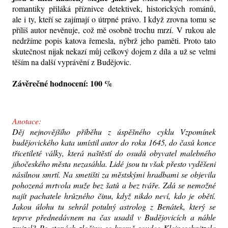
romantiky přiláká příznivce detektivek, historických románů,
ale i ty, kteří se zajímají o útrpné právo. I když zrovna tomu se
příliš autor nevěnuje, což mě osobně trochu mrzí. V rukou ale
nedržíme popis katova řemesla, nýbrž jeho paměti. Proto tato
skutečnost nijak nekazí můj celkový dojem z díla a už se velmi
těším na další vyprávění z Budějovic.
Závěrečné hodnocení: 100 %
Anotace:
Děj nejnovějšího příběhu z úspěšného cyklu Vzpomínek
budějovického kata umístil autor do roku 1645, do časů konce
třicetileté války, která naštěstí do osudů obyvatel malebného
jihočeského města nezasáhla. Lidé jsou tu však přesto vyděšeni
násilnou smrtí. Na smetišti za městskými hradbami se objevila
pohozená mrtvola muže bez šatů a bez tváře. Zdá se nemožné
najít pachatele hrůzného činu, když nikdo neví, kdo je obětí.
Jakou úlohu tu sehrál potulný astrolog z Benátek, který se
teprve přednedávnem na čas usadil v Budějovicích a náhle
zmizel? Po stopách zločinu se kromě soudce Kleineschnitzela