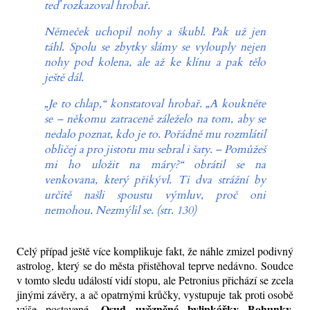
teď rozkazoval hrobař.
Němeček uchopil nohy a škubl. Pak už jen
táhl. Spolu se zbytky slámy se vylouply nejen
nohy pod kolena, ale až ke klínu a pak tělo
ještě dál.
„Je to chlap,“ konstatoval hrobař. „A koukněte
se – někomu zatraceně záleželo na tom, aby se
nedalo poznat, kdo je to. Pořádně mu rozmlátil
obličej a pro jistotu mu sebral i šaty. – Pomůžeš
mi ho uložit na máry?“ obrátil se na
venkovana, který přikývl. Ti dva strážní by
určitě našli spoustu výmluv, proč oni
nemohou. Nezmýlil se. (str. 130)
Celý případ ještě více komplikuje fakt, že náhle zmizel podivný
astrolog, který se do města přistěhoval teprve nedávno. Soudce
v tomto sledu událostí vidí stopu, ale Petronius přichází se zcela
jinými závěry, a ač opatrnými krůčky, vystupuje tak proti osobě
Osud uvězněné bylinkářky Bohunky,
výše postavené.