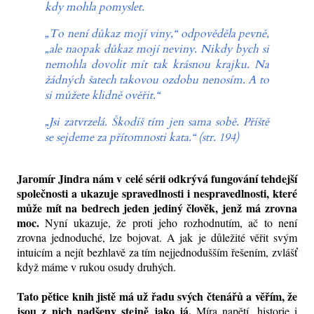
kdy mohla pomyslet.
„To není důkaz mojí viny,“ odpověděla pevně,
„ale naopak důkaz mojí neviny. Nikdy bych si
nemohla dovolit mít tak krásnou krajku. Na
žádných šatech takovou ozdobu nenosím. A to
si můžete klidně ověřit.“
„Jsi zatvrzelá. Škodíš tím jen sama sobě. Příště
se sejdeme za přítomnosti kata.“ (str. 194)
Jaromír Jindra nám v celé sérii odkrývá fungování tehdejší
společnosti a ukazuje spravedlnosti i nespravedlnosti,
které
může mít na bedrech jeden jediný člověk, jenž má zrovna
moc.
Nyní ukazuje,
že
proti jeho rozhodnutím, ač to není
zrovna jednoduché, lze bojovat. A jak je důležité věřit svým
intuicím a nejít bezhlavě za tím nejjednodušším řešením, zvlášť
když máme v rukou osudy druhých.
Tato pětice knih jistě má už řadu svých čtenářů a věřím, že
jsou z nich nadšeny stejně jako já.
Míra napětí, historie i