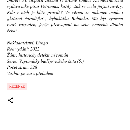
vydává také písař Petronius, každý však se zcela jinými závěry.
Kdo z nich je blíže pravdě? Ve vězení se nakonec ocitla i
„krásná čarodějka“, bylinkářka Bohunka. Má být vynesen
tvrdý rozsudek, jenže překvapení na sebe nenechá dlouho
čekat…
Nakladatelství: Lirego
Rok vydání: 2022
Žánr: historický detektivní román
Série:
Vzpomínky budějovického kata (5.)
Počet stran: 328
Vazba: pevná s přebalem
RECENZE
K