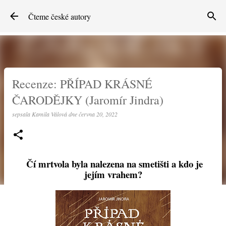
Přeskočit na hlavní obsah
Čteme české autory
Recenze: PŘÍPAD KRÁSNÉ
ČARODĚJKY (Jaromír Jindra)
sepsala
Kamila Válová
dne
června 20, 2022
Čí mrtvola byla nalezena na smetišti a kdo je
jejím vrahem?