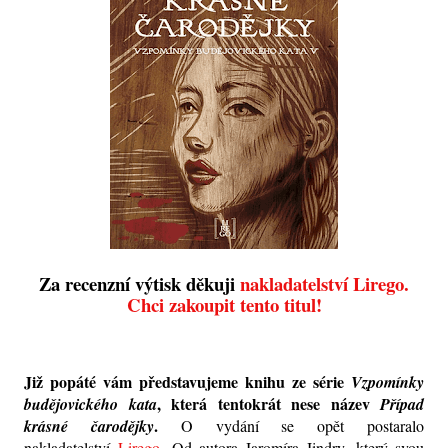
Za recenzní výtisk děkuji
nakladatelství Lirego.
Chci zakoupit tento titul!
Již popáté vám představujeme knihu ze série
Vzpomínky
, která tentokrát nese název
budějovického kata
Případ
.
krásné čarodějky
O vydání se opět postaralo
nakladatelství
Lirego
. Od autora Jaromíra Jindry, který svou