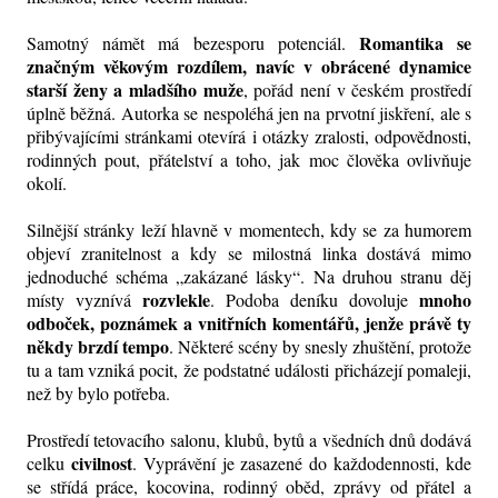
Romantika se
Samotný námět má bezesporu potenciál.
značným věkovým rozdílem, navíc v obrácené dynamice
starší ženy a mladšího muže
, pořád není v českém prostředí
úplně běžná. Autorka se nespoléhá jen na prvotní jiskření, ale s
přibývajícími stránkami otevírá i otázky zralosti, odpovědnosti,
rodinných pout, přátelství a toho, jak moc člověka ovlivňuje
okolí.
Silnější stránky leží hlavně v momentech, kdy se za humorem
objeví zranitelnost a kdy se milostná linka dostává mimo
jednoduché schéma „zakázané lásky“. Na druhou stranu děj
rozvlekle
mnoho
místy vyznívá
. Podoba deníku dovoluje
odboček, poznámek a vnitřních komentářů, jenže právě ty
někdy brzdí tempo
. Některé scény by snesly zhuštění, protože
tu a tam vzniká pocit, že podstatné události přicházejí pomaleji,
než by bylo potřeba.
Prostředí tetovacího salonu, klubů, bytů a všedních dnů dodává
civilnost
celku
. Vyprávění je zasazené do každodennosti, kde
se střídá práce, kocovina, rodinný oběd, zprávy od přátel a