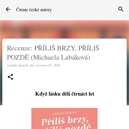
Přeskočit na hlavní obsah
Čteme české autory
Recenze: PŘÍLIŠ BRZY, PŘÍLIŠ
POZDĚ (Michaela Labáková)
sepsala
Jana K.
dne
července 07, 2026
Když lásku dělí čtrnáct let