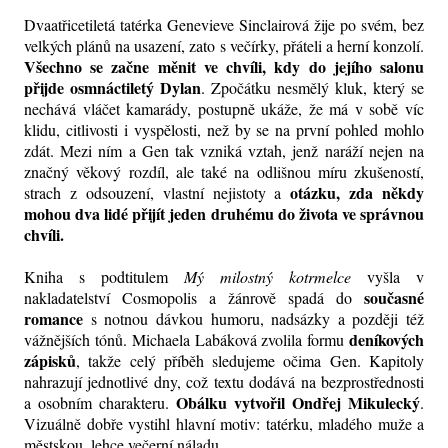
Dvaatřicetiletá tatérka Genevieve Sinclairová žije po svém, bez
velkých plánů na usazení, zato s večírky, přáteli a herní konzolí.
Všechno se začne měnit ve chvíli, kdy do jejího salonu
přijde osmnáctiletý Dylan
. Zpočátku nesmělý kluk, který se
nechává vláčet kamarády, postupně ukáže, že má v sobě víc
klidu, citlivosti i vyspělosti, než by se na první pohled mohlo
zdát. Mezi ním a Gen tak vzniká vztah, jenž naráží nejen na
značný věkový rozdíl, ale také na odlišnou míru zkušeností,
otázku, zda někdy
strach z odsouzení, vlastní nejistoty a
mohou dva lidé přijít jeden druhému do života ve správnou
chvíli.
Kniha s podtitulem
Mý milostný kotrmelce
vyšla v
současné
nakladatelství Cosmopolis a žánrově spadá do
romance
s notnou dávkou humoru, nadsázky a později též
deníkových
vážnějších tónů. Michaela Labáková zvolila formu
zápisků
, takže celý příběh sledujeme očima Gen. Kapitoly
nahrazují jednotlivé dny, což textu dodává na bezprostřednosti
Obálku vytvořil Ondřej Mikulecký
a osobním charakteru.
.
Vizuálně dobře vystihl hlavní motiv: tatérku, mladého muže a
městskou, lehce večerní náladu.