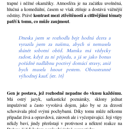
trapné i něžné okamžiky. Atmosféra je na začátku uvolněná,
hlučná a komediální, časem se však ztišuje a dostává vážnější
kontrast mezi ztřeštěností a citlivějšími tématy
odstíny. Právě
patří k tomu, co může zaujmout
.
Dneska jsem se rozhodla bejt hodná dcera a
vyrazila jsem za našima, abych si nemusela
shánět sobotní oběd. Mamka má vždycky
radost, když za ní přijedu, a já se jako bonus
pořádně nadlábnu poctivý domácí stravy, aniž
bych musela hnout prstem. Oboustranně
výhodnej kauf. (str. 16)
Gen je postava, jež rozhodně nepadne do vkusu každému.
Má ostrý jazyk, sarkastické poznámky, sklony jednat
impulzivně a často vyvolává dojem, jako by se za drzostí
schovávala před svými pochybami. Díky tomu může někomu
připadat živá a opravdová, zároveň ale i vyčerpávající. Její vtipy
někdy baví, jindy přerůstají v protivnost a některé reakce na