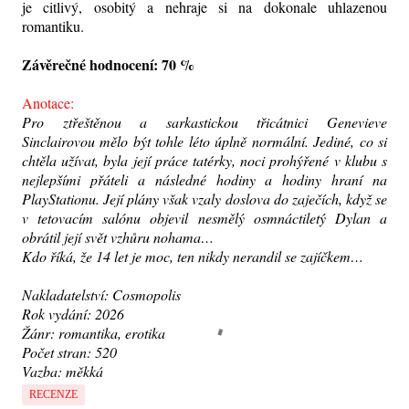
je citlivý, osobitý a nehraje si na dokonale uhlazenou
romantiku.
Závěrečné hodnocení: 70 %
Anotace:
Pro ztřeštěnou a sarkastickou třicátnici Genevieve
Sinclairovou mělo být tohle léto úplně normální. Jediné, co si
chtěla užívat, byla její práce tatérky, noci prohýřené v klubu s
nejlepšími přáteli a následné hodiny a hodiny hraní na
PlayStationu. Její plány však vzaly doslova do zaječích, když se
v tetovacím salónu objevil nesmělý osmnáctiletý Dylan a
obrátil její svět vzhůru nohama…
Kdo říká, že 14 let je moc, ten nikdy nerandil se zajíčkem…
Nakladatelství: Cosmopolis
Rok vydání: 2026
Žánr: romantika, erotika
Počet stran: 520
Vazba: měkká
RECENZE