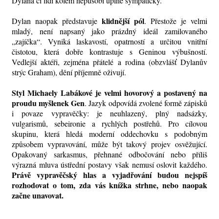
Dylana či lidi kolem nepůsobí úplně sympaticky.
klidnější pól
Dylan naopak představuje
. Přestože je velmi
mladý, není napsaný jako prázdný ideál zamilovaného
„zajíčka“. Vyniká laskavostí, opatrností a určitou vnitřní
čistotou, která dobře kontrastuje s Geninou výbušností.
Vedlejší aktéři, zejména přátelé a rodina (obzvlášť Dylanův
strýc Graham), dění příjemně oživují.
Styl Michaely Labákové je velmi hovorový a postavený na
proudu myšlenek Gen
. Jazyk odpovídá zvolené formě zápisků
i povaze vypravěčky: je neuhlazený, plný nadsázky,
vulgarismů, sebeironie a rychlých postřehů. Pro cílovou
skupinu, která hledá moderní oddechovku s podobným
způsobem vypravování, může být takový projev osvěžující.
Opakovaný sarkasmus, přehnané odbočování nebo příliš
výrazná mluva ústřední postavy však nemusí oslovit každého.
Právě vypravěčský hlas a vyjadřování budou nejspíš
rozhodovat o tom, zda vás knížka strhne, nebo naopak
začne unavovat.