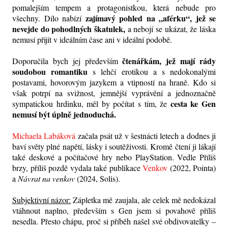
pomalejším tempem a protagonistkou, která nebude pro
zajímavý pohled na „aférku“, jež se
všechny. Dílo nabízí
nevejde do pohodlných škatulek,
a nebojí se ukázat, že láska
nemusí přijít v ideálním čase ani v ideální podobě.
čtenářkám, jež mají rády
Doporučila bych jej především
soudobou romantiku
s lehčí erotikou a s nedokonalými
postavami, hovorovým jazykem a vtipností na hraně. Kdo si
však potrpí na svižnost, jemnější vyprávění a jednoznačně
cesta ke Gen
sympatickou hrdinku, měl by počítat s tím, že
nemusí být úplně jednoduchá.
Michaela Labáková
začala psát už v šestnácti letech a dodnes ji
baví světy plné napětí, lásky i soutěživosti. Kromě čtení ji lákají
také deskové a počítačové hry nebo PlayStation. Vedle Příliš
brzy, příliš pozdě vydala také publikace
Venkov
(2022, Pointa)
a
Návrat na venkov
(2024, Solis).
Subjektivní názor:
Zápletka mě zaujala, ale celek mě nedokázal
vtáhnout naplno, především s Gen jsem si povahově příliš
nesedla. Přesto chápu, proč si příběh našel své obdivovatelky –