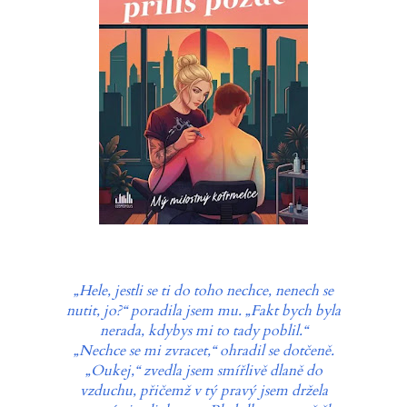
„Hele, jestli se ti do toho nechce, nenech se
nutit, jo?“ poradila jsem mu. „Fakt bych byla
nerada, kdybys mi to tady poblil.“
„Nechce se mi zvracet,“ ohradil se dotčeně.
„Oukej,“ zvedla jsem smířlivě dlaně do
vzduchu, přičemž v tý pravý jsem držela