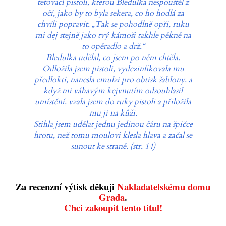
tetovací pistoli, kterou Bledulka nespouštěl z
očí, jako by to byla sekera, co ho hodlá za
chvíli popravit. „Tak se pohodlně opři, ruku
mi dej stejně jako tvý kámoši takhle pěkně na
to opěradlo a drž.“
Bledulka udělal, co jsem po něm chtěla.
Odložila jsem pistoli, vydezinfikovala mu
předloktí, nanesla emulzi pro obtisk šablony, a
když mi váhavým kejvnutím odsouhlasil
umístění, vzala jsem do ruky pistoli a přiložila
mu ji na kůži.
Stihla jsem udělat jednu jedinou čáru na špičce
hrotu, než tomu moulovi klesla hlava a začal se
sunout ke straně. (str. 14)
Za recenzní výtisk děkuji
Nakladatelskému domu
Grada
.
Chci zakoupit tento titul!