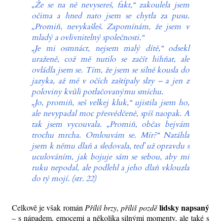
„Že se na ně nevysereš, fakt,“ zakoulela jsem
očima a hned nato jsem se chytla za pusu.
„Promiň, nevykašleš. Zapomínám, že jsem v
mladý a ovlivnitelný společnosti.“
„Je mi osmnáct, nejsem malý dítě,“ odsekl
uraženě, což mě nutilo se začít hihňat, ale
ovládla jsem se. Tím, že jsem se silně kousla do
jazyka, až mě v očích zaštípaly slzy – a jen z
poloviny kvůli potlačovanýmu smíchu.
„Jo, promiň, seš velkej kluk,“ ujistila jsem ho,
ale nevypadal moc přesvědčeně, spíš naopak. A
tak jsem vycouvala. „Promiň, občas bejvám
trochu mrcha. Omlouvám se. Mír?“ Natáhla
jsem k němu dlaň a sledovala, teď už opravdu s
uculováním, jak bojuje sám se sebou, aby mi
ruku nepodal, ale podlehl a jeho dlaň vklouzla
do tý mojí. (str. 22)
lidsky napsaný
Celkově je však román
Příliš brzy, příliš pozdě
– s nápadem, emocemi a několika silnými momenty, ale také s