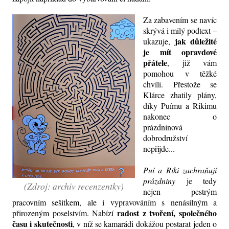
Za zabavením se navíc
skrývá i milý podtext –
jak důležité
ukazuje,
je mít opravdové
přátele
, již vám
pomohou v těžké
chvíli. Přestože se
Klárce zhatily plány,
díky Puímu a Rikimu
nakonec o
prázdninová
dobrodružství
nepřijde...
Puí a Riki zachraňují
prázdniny
je tedy
(Zdroj: archiv recenzentky)
nejen pestrým
pracovním sešitkem, ale i vypravováním s nenásilným a
radost z tvoření, společného
přirozeným poselstvím. Nabízí
času i skutečnosti
, v níž se kamarádi dokážou postarat jeden o