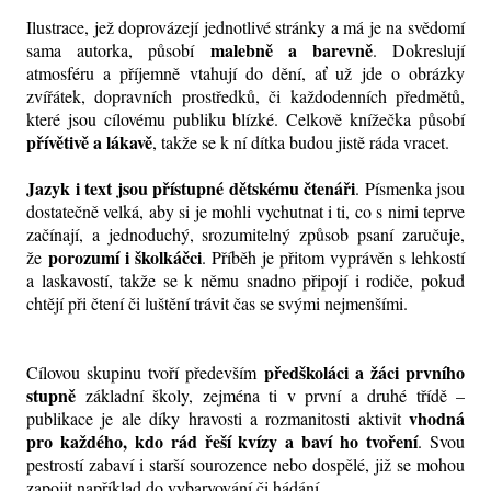
Ilustrace, jež doprovázejí jednotlivé stránky a má je na svědomí
malebně a barevně
sama autorka, působí
. Dokreslují
atmosféru a příjemně vtahují do dění, ať už jde o obrázky
zvířátek, dopravních prostředků, či každodenních předmětů,
které jsou cílovému publiku blízké. Celkově knížečka působí
přívětivě a lákavě
, takže se k ní dítka budou jistě ráda vracet.
Jazyk i text jsou přístupné dětskému čtenáři
. Písmenka jsou
dostatečně velká, aby si je mohli vychutnat i ti, co s nimi teprve
začínají, a jednoduchý, srozumitelný způsob psaní zaručuje,
porozumí i školkáčci
že
. Příběh je přitom vyprávěn s lehkostí
a laskavostí, takže se k němu snadno připojí i rodiče, pokud
chtějí při čtení či luštění trávit čas se svými nejmenšími.
předškoláci a žáci prvního
Cílovou skupinu tvoří především
stupně
základní školy, zejména ti v první a druhé třídě –
vhodná
publikace je ale díky hravosti a rozmanitosti aktivit
pro každého, kdo rád řeší kvízy a baví ho tvoření
. Svou
pestrostí zabaví i starší sourozence nebo dospělé, již se mohou
zapojit například do vybarvování či hádání.