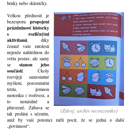
hrnky nebo skleničky.
Velkou předností je
propojení
bezesporu
prázdninové historky
s rozličnými
aktivitami
, díky
čemuž vaše ratolesti
nejenže nahlédnou do
světa postav, ale samy
stanou jeho
se
součástí
. Úkoly
rozvíjejí samostatné
myšlení, porozumění
textu, jemnou
motoriku i tvořivost, a
to nenásilně a
přirozeně. Zábava se
(Zdroj: archiv recenzentky)
tak prolíná s učením,
aniž by vaši potomci měli pocit, že se jedná o další
„povinnost“.