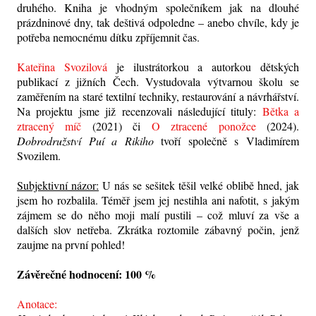
druhého. Kniha je vhodným společníkem jak na dlouhé
prázdninové dny, tak deštivá odpoledne – anebo chvíle, kdy je
potřeba nemocnému dítku zpříjemnit čas.
Kateřina Svozilová
je ilustrátorkou a autorkou dětských
publikací z jižních Čech. Vystudovala výtvarnou školu se
zaměřením na staré textilní techniky, restaurování a návrhářství.
Na projektu jsme již recenzovali následující tituly:
Bětka a
ztracený míč
(2021) či
O ztracené ponožce
(2024).
Dobrodružství Puí a Rikiho
tvoří společně s Vladimírem
Svozilem.
Subjektivní názor:
U nás se sešitek těšil velké oblibě hned, jak
jsem ho rozbalila. Téměř jsem jej nestihla ani nafotit, s jakým
zájmem se do něho moji malí pustili – což mluví za vše a
dalších slov netřeba. Zkrátka roztomile zábavný počin, jenž
zaujme na první pohled!
Závěrečné hodnocení: 100 %
Anotace: