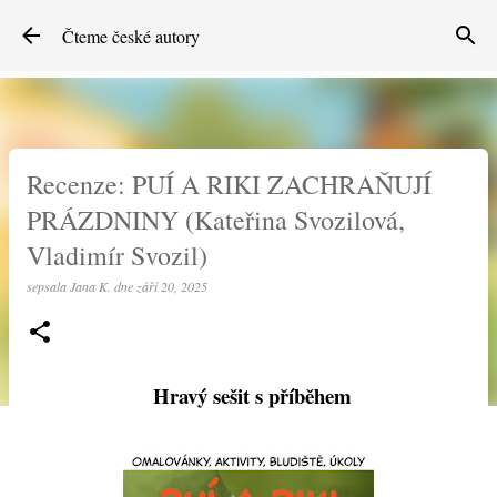
Přeskočit na hlavní obsah
Čteme české autory
Recenze: PUÍ A RIKI ZACHRAŇUJÍ
PRÁZDNINY (Kateřina Svozilová,
Vladimír Svozil)
sepsala
Jana K.
dne
září 20, 2025
Hravý sešit s příběhem