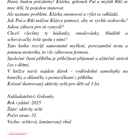
Hurá, budou prázdniny! Klárka, gekonek Puí a myšák Riki se
moc těší, že pojedou stanovat.
Ale nastane problém. Klárka onemocní a výlet se odkládá.
Jak Puí a Riki můžou Klárce pomoct, aby se rychle uzdravila?
Jakou zábavu pro ni vymyslí?
Chceš všechny ty hádanky, omalovánky, bludiště a
schovávačky řešit spolu s nimi?
Tato kniha rozvíjí samostatné myšlení, porozumění textu a
jemnou motoriku, to vše zábavnou formou.
Společné čtení příběhu je příležitost příjemně a užitečně strávit
čas s dětmi.
V knížce navíc najdete dárek – voděodolné samolepky na
hrnečky a skleničky s postavičkami z příběhu.
Krásně ilustrovaný aktivity sešit pro děti od 3 let.
Nakladatelství: Gekonky
Rok vydání: 2025
Žánr: aktivity sešit
Počet stran: 32
Vazba: sešitová, laminovaný obal