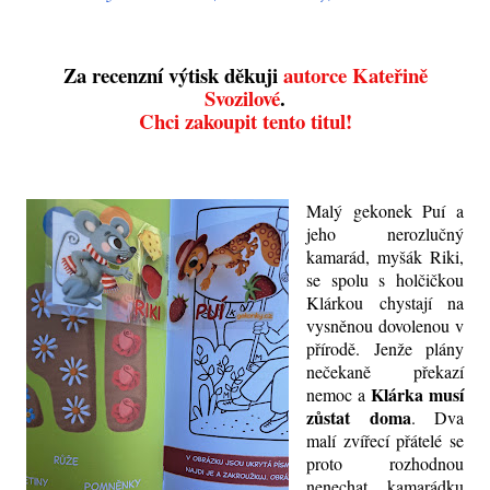
Za recenzní výtisk děkuji
autorce Kateřině
Svozilové
.
Chci zakoupit tento titul!
Malý gekonek Puí a
jeho nerozlučný
kamarád, myšák Riki,
se spolu s holčičkou
Klárkou chystají na
vysněnou dovolenou v
přírodě. Jenže plány
nečekaně překazí
Klárka musí
nemoc a
zůstat doma
. Dva
malí zvířecí přátelé se
proto rozhodnou
nenechat kamarádku