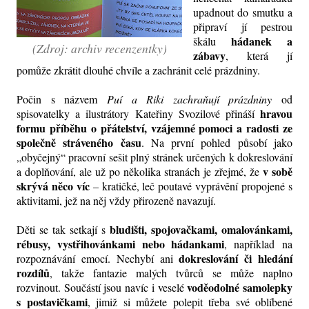
upadnout do smutku a
připraví jí pestrou
hádanek a
škálu
(Zdroj: archiv recenzentky)
zábavy
, která jí
pomůže zkrátit dlouhé chvíle a zachránit celé prázdniny.
Počin s názvem
Puí a Riki zachraňují prázdniny
od
hravou
spisovatelky a ilustrátory Kateřiny Svozilové přináší
formu příběhu o přátelství, vzájemné pomoci a radosti ze
společně stráveného času
. Na první pohled působí jako
„obyčejný“ pracovní sešit plný stránek určených k dokreslování
v sobě
a doplňování, ale už po několika stranách je zřejmé, že
skrývá něco víc
– kratičké, leč poutavé vyprávění propojené s
aktivitami, jež na něj vždy přirozeně navazují.
bludišti, spojovačkami, omalovánkami,
Děti se tak setkají s
rébusy, vystřihovánkami nebo hádankami
,
například
na
dokreslování či hledání
rozpoznávání emocí. Nechybí ani
rozdílů
, takže fantazie malých tvůrců se může naplno
voděodolné samolepky
rozvinout. Součástí jsou navíc i veselé
s postavičkami
, jimiž si můžete polepit třeba své oblíbené