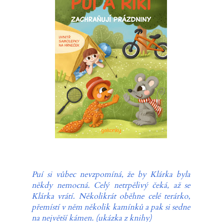
Puí si vůbec nevzpomíná, že by Klárka byla
někdy nemocná. Celý netrpělivý čeká, až se
Klárka vrátí. Několikrát oběhne celé terárko,
přemístí v něm několik kamínků a pak si sedne
na největší kámen. (ukázka z knihy)