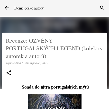
Přeskočit na hlavní obsah
Čteme české autory
Recenze: OZVĚNY
PORTUGALSKÝCH LEGEND (kolektiv
autorek a autorů)
sepsala
Jana K.
dne
srpna 03, 2025
Sonda do nitra portugalských mýtů