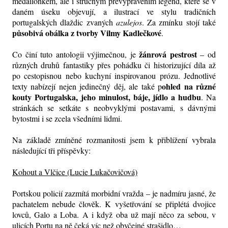
medailonkem, ale i stručným převyprávěním legend, které se v
daném úseku objevují, a ilustrací ve stylu tradičních
portugalských dlaždic zvaných
azulejos
. Za zmínku stojí také
působivá obálka z tvorby Vilmy Kadlečkové
.
žánrová pestrost
Co činí tuto antologii výjimečnou, je
– od
různých druhů fantastiky přes pohádku či historizující díla až
po cestopisnou nebo kuchyní inspirovanou prózu. Jednotlivé
ohled na různé
texty nabízejí nejen jedinečný děj, ale také p
kouty Portugalska, jeho minulost, báje, jídlo a hudbu
. Na
stránkách se setkáte s neobvyklými postavami, s dávnými
bytostmi i se zcela všedními lidmi.
Na základě zmíněné rozmanitosti jsem k přiblížení vybrala
následující tři příspěvky:
Kohout a Vlčice (Lucie Lukačovičová)
Portskou policií zazmítá morbidní vražda – je nadmíru jasné, že
pachatelem nebude člověk. K vyšetřování se připlétá dvojice
lovců, Galo a Loba. A i když oba už mají něco za sebou, v
ulicích Portu na ně čeká víc než obyčejné strašidlo…