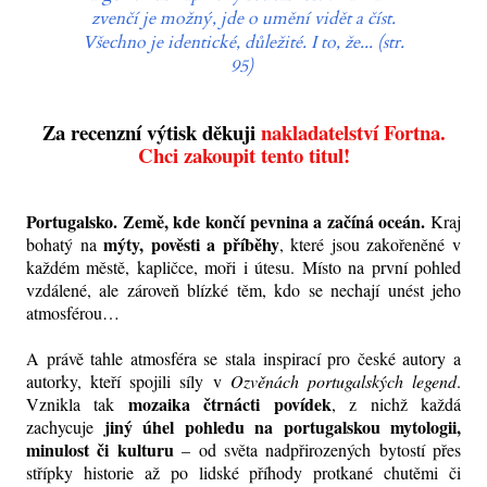
zvenčí je možný, jde o umění vidět a číst.
Všechno je identické, důležité. I to, že... (str.
95)
Za recenzní výtisk děkuji
nakladatelství Fortna.
Chci zakoupit tento titul!
Portugalsko. Země, kde končí pevnina a začíná oceán.
Kraj
mýty, pověsti a příběhy
bohatý na
, které jsou zakořeněné v
každém městě, kapličce, moři i útesu. Místo na první pohled
vzdálené, ale zároveň blízké těm, kdo se nechají unést jeho
atmosférou…
A právě tahle atmosféra se stala inspirací pro české autory a
autorky, kteří spojili síly v
Ozvěnách portugalských legend
.
mozaika čtrnácti povídek
Vznikla tak
, z nichž každá
jiný úhel pohledu na portugalskou mytologii,
zachycuje
minulost či kulturu
– od světa nadpřirozených bytostí přes
střípky historie až po lidské příhody protkané chutěmi či