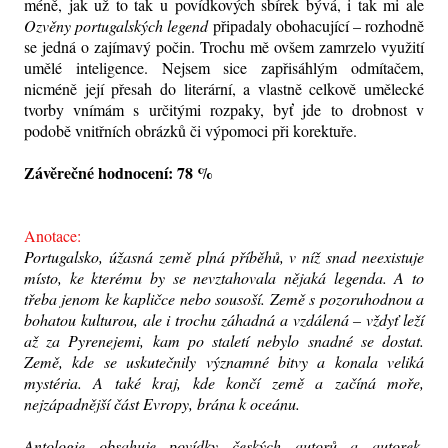
méně, jak už to tak u povídkových sbírek bývá, i tak mi ale
Ozvěny portugalských legend
připadaly obohacující – rozhodně
se jedná o zajímavý počin. Trochu mě ovšem zamrzelo využití
umělé inteligence. Nejsem sice zapřisáhlým odmítačem,
nicméně její přesah do literární, a vlastně celkově umělecké
tvorby vnímám s určitými rozpaky, byť jde to drobnost v
podobě vnitřních obrázků či výpomoci při korektuře.
Závěrečné hodnocení: 78 %
Anotace:
Portugalsko, úžasná země plná příběhů, v níž snad neexistuje
místo, ke kterému by se nevztahovala nějaká legenda. A to
třeba jenom ke kapličce nebo sousoší. Země s pozoruhodnou a
bohatou kulturou, ale i trochu záhadná a vzdálená – vždyť leží
až za Pyrenejemi, kam po staletí nebylo snadné se dostat.
Země, kde se uskutečnily významné bitvy a konala veliká
mystéria. A také kraj, kde končí země a začíná moře,
nejzápadnější část Evropy, brána k oceánu.
Antologie obsahuje povídky českých autorů a autorek,