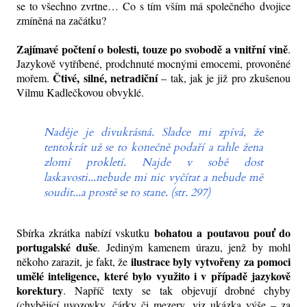
se to všechno zvrtne… Co s tím vším má společného dvojice
zmíněná na začátku?
Zajímavé počtení o bolesti, touze po svobodě a vnitřní vině
.
Jazykově vytříbené, prodchnuté mocnými emocemi, provoněné
Čtivé, silné, netradiční
mořem.
– tak,
jak
je již pro zkušenou
Vilmu Kadlečkovou obvyklé.
Naděje je divukrásná. Sladce mi zpívá, že
tentokrát už se to konečně podaří a tahle žena
zlomí prokletí. Najde v sobě dost
laskavosti...nebude mi nic vyčítat a nebude mě
soudit...a prostě se to stane. (str. 297)
bohatou a poutavou pouť do
Sbírka zkrátka nabízí vskutku
portugalské duše
. Jediným kamenem úrazu, jenž by mohl
ilustrace byly vytvořeny za pomoci
někoho zarazit, je fakt, že
umělé inteligence, které bylo využito i v případě jazykově
korektury
. Napříč texty se tak objevují drobné chyby
(chybějící uvozovky, čárky či mezery, viz ukázka výše – za