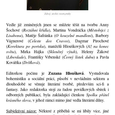
Zdroj: archiv recenzentky
Vedle již zmíněných jmen se můžete těšit na tvorbu Anny
Šochové (
Roztáhni křídla
), Martina Vondráčka (
Městobijci z
Lisabonu
), Matěje Šafránka (
O kouzelné mandloni
), Barbory
Vágnerové (
Celeste dos Cravos
), Dagmar Pirochové
(
Korektura po portsku
), manželů Hlouškových (
Až na konec
světa
), Mirka Hájka (
Skleněný výtah
), Heleny Žákové
(
Liberdade
), Františky Vrbenské (
Černý lístek dubu
) a Pavla
Kováříka (
Dršťková
).
Zuzana Hloušková
Editorkou počinu je
. Vystudovala
bohemistiku a sociální práci, působí v nevládním sektoru a
dlouhodobě se věnuje literární tvorbě, především sci-fi a
fantasy. Jako redaktorka stojí za řadou povídkových sbírek i
odborných publikací, byla zakládající členkou
Spolku přátel
krásného slova
, v jehož rámci mimo jiné vedla literární dílny.
Subjektivní názor:
Některé z příběhů se mi líbily více, jiné