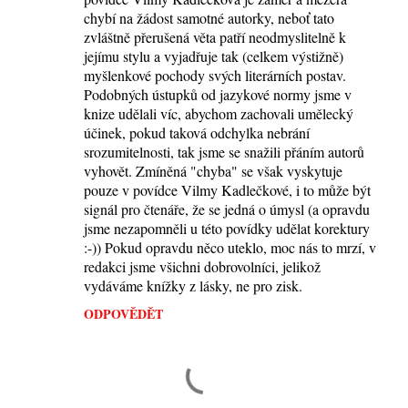
chybí na žádost samotné autorky, neboť tato
zvláštně přerušená věta patří neodmyslitelně k
jejímu stylu a vyjadřuje tak (celkem výstižně)
myšlenkové pochody svých literárních postav.
Podobných ústupků od jazykové normy jsme v
knize udělali víc, abychom zachovali umělecký
účinek, pokud taková odchylka nebrání
srozumitelnosti, tak jsme se snažili přáním autorů
vyhovět. Zmíněná "chyba" se však vyskytuje
pouze v povídce Vilmy Kadlečkové, i to může být
signál pro čtenáře, že se jedná o úmysl (a opravdu
jsme nezapomněli u této povídky udělat korektury
:-)) Pokud opravdu něco uteklo, moc nás to mrzí, v
redakci jsme všichni dobrovolníci, jelikož
vydáváme knížky z lásky, ne pro zisk.
ODPOVĚDĚT