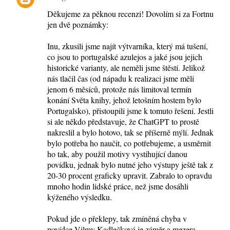
K
Děkujeme za pěknou recenzi! Dovolím si za Fortnu
o
jen dvě poznámky:
m
e
Inu, zkusili jsme najít výtvarníka, který má tušení,
co jsou to portugalské azulejos a jaké jsou jejich
n
historické varianty, ale neměli jsme štěstí. Jelikož
t
nás tlačil čas (od nápadu k realizaci jsme měli
á
jenom 6 měsíců, protože nás limitoval termín
konání Světa knihy, jehož letošním hostem bylo
ř
Portugalsko), přistoupili jsme k tomuto řešení. Jestli
e
si ale někdo představuje, že ChatGPT to prostě
nakreslil a bylo hotovo, tak se příšerně mýlí. Jednak
bylo potřeba ho naučit, co potřebujeme, a usměrnit
ho tak, aby použil motivy vystihující danou
povídku, jednak bylo nutné jeho výstupy ještě tak z
20-30 procent graficky upravit. Zabralo to opravdu
mnoho hodin lidské práce, než jsme dosáhli
kýženého výsledku.
Pokud jde o překlepy, tak zmíněná chyba v
povídce Vilmy Kadlečková je záměr a mezera