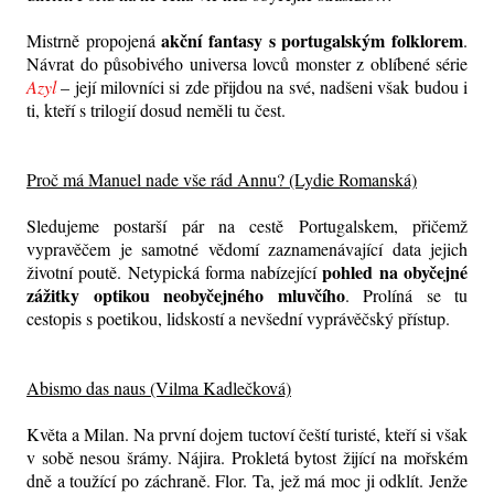
akční fantasy s portugalským folklorem
Mistrně propojená
.
Návrat do působivého universa lovců monster z oblíbené série
Azyl
– její milovníci si zde přijdou na své, nadšeni však budou i
ti, kteří s trilogií dosud neměli tu čest.
Proč má Manuel nade vše rád Annu? (Lydie Romanská)
Sledujeme postarší pár na cestě Portugalskem, přičemž
vypravěčem je samotné vědomí zaznamenávající data jejich
pohled na obyčejné
životní poutě. Netypická forma nabízející
zážitky optikou neobyčejného mluvčího
. Prolíná se tu
cestopis s poetikou, lidskostí a nevšední vyprávěčský přístup.
Abismo das naus (Vilma Kadlečková)
Květa a Milan. Na první dojem tuctoví čeští turisté, kteří si však
v sobě nesou šrámy. Nájira. Prokletá bytost žijící na mořském
dně a toužící po záchraně. Flor. Ta, jež má moc ji odklít. Jenže