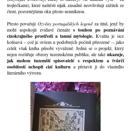
trojtečkami), které naštěstí nijak zásadně neovlivňují zážitek ze
čtení, pozornějšímu oku přesto neuniknou.
Přesto považuji
Ozvěny portugalských legend
za titul, jenž by
s touhou po poznávání
mohl uspokojit zvídavé čtenáře
cizokrajného prostředí a tamní mytologie.
Kvalita je sice
kolísavá – což je ovšem u podobných počinů přirozené –, jako
celek však kniha působí vyváženě.
Jedná
se o projekt, který
ukazuje,
nejen rozšiřuje obzory tuzemskému publiku, ale také
jak mohou tuzemští spisovatelé s respektem a tvůrčí
osobitostí uchopit cizí kulturu
a přetavit ji do vlastního
literárního výtvoru.