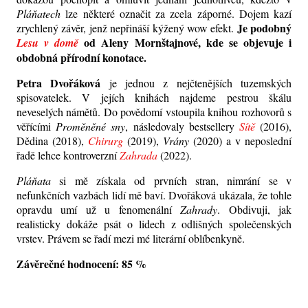
Pláňatech
lze některé označit za zcela záporné. Dojem kazí
Je podobný
zrychlený závěr, jenž nepřináší kýžený wow efekt.
od Aleny Mornštajnové, kde se objevuje i
Lesu v domě
obdobná přírodní konotace.
Petra Dvořáková
je jednou z nejčtenějších tuzemských
spisovatelek. V jejích knihách najdeme pestrou škálu
neveselých námětů. Do povědomí vstoupila knihou rozhovorů s
věřícími
Proměněné sny
, následovaly bestsellery
Sítě
(2016),
Dědina (2018),
Chirurg
(2019),
Vrány
(2020) a v neposlední
řadě lehce kontroverzní
Zahrada
(2022).
Pláňata
si mě získala od prvních stran, nimrání se v
nefunkčních vazbách lidí mě baví. Dvořáková ukázala, že tohle
opravdu umí už u fenomenální
Zahrady
. Obdivuji, jak
realisticky dokáže psát o lidech z odlišných společenských
vrstev. Právem se řadí mezi mé literární oblíbenkyně.
Závěrečné hodnocení: 85 %