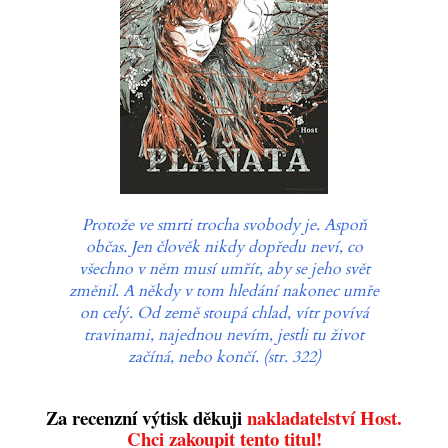
Protože ve smrti trocha svobody je. Aspoň
občas. Jen člověk nikdy dopředu neví, co
všechno v něm musí umřít, aby se jeho svět
změnil. A někdy v tom hledání nakonec umře
on celý. Od země stoupá chlad, vítr povívá
travinami, najednou nevím, jestli tu život
začíná, nebo končí. (str. 322)
Za recenzní výtisk děkuji
nakladatelství Host.
Chci zakoupit tento titul!