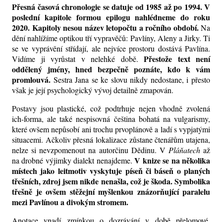
Přesná časová chronologie se datuje od 1985 až po 1994. V
poslední kapitole formou epilogu nahlédneme do roku
2020. Kapitoly nesou název letopočtu a ročního období.
Na
dění nahlížíme optikou tří vypravěčů: Pavlíny, Aleny a Jirky. Ti
se ve vyprávění střídají, ale nejvíce prostoru dostává Pavlína.
Přestože text není
Vidíme ji vyrůstat v nelehké době.
oddělený jmény, hned bezpečně poznáte, kdo k vám
promlouvá.
Sestra Jana se ke slovu nikdy nedostane, i přesto
však je její psychologický vývoj detailně zmapován.
Postavy jsou plastické, což podtrhuje nejen vhodně zvolená
ich-forma, ale také nespisovná čeština bohatá na vulgarismy,
které
ovšem
nepůsobí ani trochu prvoplánově a ladí s vypjatými
situacemi. Ačkoliv přesná lokalizace zůstane čtenářům utajena,
nelze si nevzpomenout na autorčinu Dědinu. V
Pláňatech
až
V knize se na několika
na drobné výjimky dialekt nenajdeme.
místech jako leitmotiv vyskytuje píseň či báseň o planých
třešních, zdroj jsem nikde nenašla, což je škoda. Symbolika
třešně je ovšem stěžejní myšlenkou znázorňující paralelu
mezi Pavlínou a divokým stromem.
Anotace vnadí zmínkou o dozrávání v době přelomové,