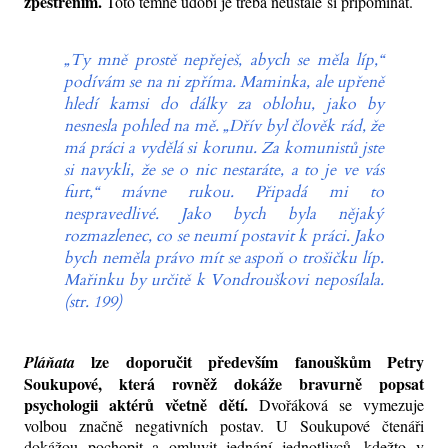
zpestřením.
Toto temné údobí je třeba neustále si připomínat.
„Ty mně prostě nepřeješ, abych se měla líp,“
podívám se na ni zpříma. Maminka, ale upřeně
hledí kamsi do dálky za oblohu, jako by
nesnesla pohled na mě. „Dřív byl člověk rád, že
má práci a vydělá si korunu. Za komunistů jste
si navykli, že se o nic nestaráte, a to je ve vás
furt,“ mávne rukou. Připadá mi to
nespravedlivé. Jako bych byla nějaký
rozmazlenec, co se neumí postavit k práci. Jako
bych neměla právo mít se aspoň o trošičku líp.
Mařinku by určitě k Vondrouškovi neposílala.
(str. 199)
lze doporučit především fanouškům Petry
Pláňata
Soukupové, která rovněž dokáže bravurně popsat
psychologii aktérů včetně dětí.
Dvořáková se vymezuje
volbou značně negativních postav. U Soukupové čtenáři
dokážou pochopit a omluvit jednání jednotlivců, kdežto v