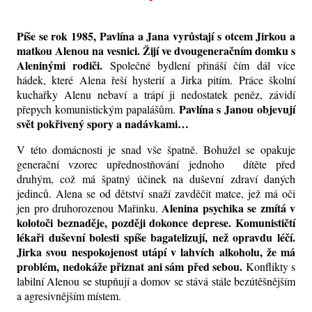
Píše se rok 1985, Pavlína a Jana vyrůstají s otcem Jirkou a
matkou Alenou na vesnici. Žijí ve dvougeneračním domku s
Aleninými rodiči.
Společné bydlení přináší čím dál více
hádek, které Alena řeší hysterií a Jirka pitím. Práce školní
kuchařky Alenu nebaví a trápí ji nedostatek peněz, závidí
Pavlína s Janou objevují
přepych komunistickým papalášům.
svět pokřivený spory a nadávkami
…
V této
domácnosti
je snad vše špatně. Bohužel se opakuje
generační vzorec upřednostňování jednoho dítěte před
druhým, což má špatný účinek na duševní zdraví daných
jedinců. Alena se od dětství snaží zavděčit matce, jež má oči
Alenina psychika se zmítá v
jen pro druhorozenou Mařinku.
kolotoči beznaděje, později dokonce deprese. Komunističtí
lékaři duševní bolesti spíše bagatelizují, než opravdu léčí.
Jirka svou nespokojenost utápí v lahvích alkoholu, že má
problém, nedokáže přiznat ani sám před sebou.
Konflikty s
labilní Alenou se stupňují a
domov
se stává stále bezútěšnějším
a agresivnějším místem.