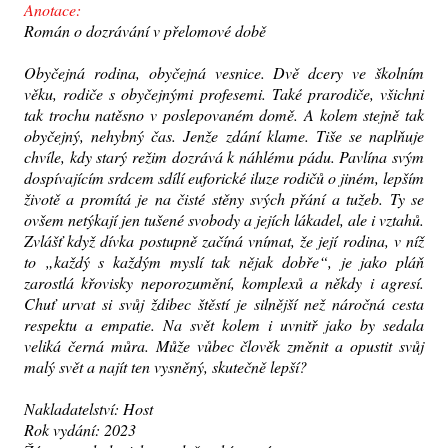
Anotace:
Román o dozrávání v přelomové době
Obyčejná rodina, obyčejná vesnice. Dvě dcery ve školním
věku, rodiče s obyčejnými profesemi. Také prarodiče, všichni
tak trochu natěsno v poslepovaném domě. A kolem stejně tak
obyčejný, nehybný čas. Jenže zdání klame. Tiše se naplňuje
chvíle, kdy starý režim dozrává k náhlému pádu. Pavlína svým
dospívajícím srdcem sdílí euforické iluze rodičů o jiném, lepším
životě a promítá je na čisté stěny svých přání a tužeb. Ty se
ovšem netýkají jen tušené svobody a jejích lákadel, ale i vztahů.
Zvlášť když dívka postupně začíná vnímat, že její rodina, v níž
to „každý s každým myslí tak nějak dobře“, je jako pláň
zarostlá křovisky neporozumění, komplexů a někdy i agresí.
Chuť urvat si svůj ždibec štěstí je silnější než náročná cesta
respektu a empatie. Na svět kolem i uvnitř jako by sedala
veliká černá můra. Může vůbec člověk změnit a opustit svůj
malý svět a najít ten vysněný, skutečně lepší?
Nakladatelství: Host
Rok vydání: 2023