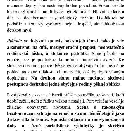
nicméně
dějiny jsou nastíněny hodně povrchně. Pokud čekáte
historický román, mohli byste být zklamaní. Hlavním kladem
díla je dechberoucí psychologický rozbor. Dvořákové se
podařilo autenticky vyobrazit nejen dospělé, ale i hloubavou
dětskou mysl.
se dotýkají spousty bolestných témat, jako je vliv
Pláňata
alkoholismu na dítě, mezigenerační propast, nedostatečná
rodičovská láska, a dokonce pedofilie.
Silně působí na
emoce, což je podtrženo komorním množstvím aktérů. Ke
slovu se dostanou pouze dvě generace obývající dům, neznáme
pohled na dané události od prarodičů, což by bylo vítaným
Na druhou stanu máme možnost sledovat
doplněním.
postupnou destrukci jedné obyčejné rodiny pěkně zblízka.
Dvořáková se sice na historii příliš nezaměřila, ovšem ti, kteří
údobí
zažili, ucítí z řádků velkou nostalgii. Porevoluční veselí je
Scéna s rakouským
zkaleno obávanými novotami.
bezdomovcem zahraje na emoční strunu téměř stejně jako
Jirkův alkoholismus. Spousta odkazů na (ne)vymoženosti
doby
a různé socialistické výdobytky je skvělým