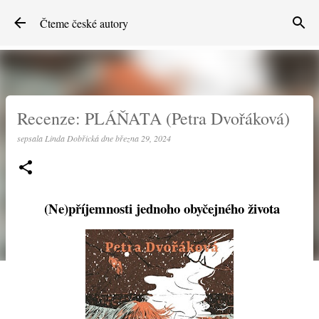
Přeskočit na hlavní obsah
Čteme české autory
Recenze: PLÁŇATA (Petra Dvořáková)
sepsala
Linda Dobřická
dne
března 29, 2024
(Ne)příjemnosti jednoho obyčejného života