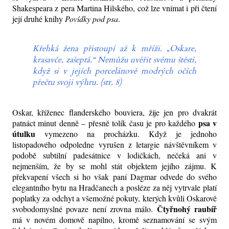
Shakespeara z pera Martina Hilského, což lze vnímat i při čtení
její druhé knihy
Povídky pod psa
.
Křehká žena přistoupí až k mříži. „Oskare,
krasavče, zašeptá.“ Nemůžu uvěřit svému štěstí,
když si v jejích porcelánově modrých očích
přečtu svoji výhru. (str. 8)
Oskar, kříženec flanderského bouviera, žije jen pro dvakrát
psa v
patnáct minut denně – přesně tolik času je pro každého
útulku
vymezeno na procházku. Když je jednoho
listopadového odpoledne vyrušen z letargie návštěvníkem v
podobě subtilní padesátnice v lodičkách, nečeká ani v
nejmenším, že by se mohl stát objektem jejího zájmu. K
překvapení všech si ho však paní Dagmar odvede do svého
elegantního bytu na Hradčanech a posléze za něj vytrvale platí
poplatky za odchyt a všemožné pokuty, kterých kvůli Oskarově
Čtyřnohý raubíř
svobodomyslné povaze není zrovna málo.
má v novém domově napilno, kromě seznamování se svým