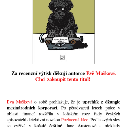
Za recenzní výtisk děkuji autorce
Evě Maškové.
Chci zakoupit tento titul!
uprchlík z džungle
Eva Mašková
o sobě prohlašuje, že je
mezinárodních korporací
. Po pětadvaceti letech práce v
oblasti financí rozšířila v loňském roce řady českých
spisovatelů detektivní novelou
Pozlacená klec
. Podle svých slov
košaté češtině
se vyžívá v
, Jane Austenové a překlady