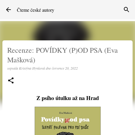
Přeskočit na hlavní obsah
Čteme české autory
Recenze: POVÍDKY (P)OD PSA (Eva
Mašková)
sepsala
Kristýna Hynková
dne
července 20, 2022
Z psího útulku až na Hrad