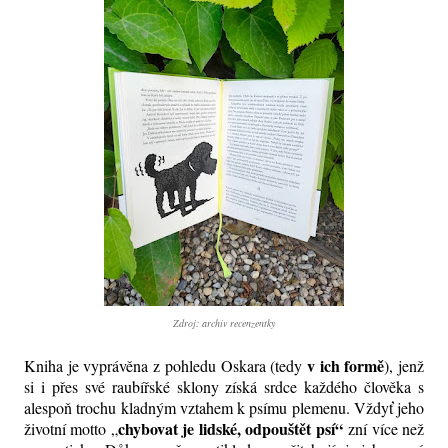
Zdroj: archiv recenzentky
v ich formě
Kniha je vyprávěna z pohledu Oskara (tedy
), jenž
si i přes své raubířské sklony získá srdce každého člověka s
alespoň trochu kladným vztahem k psímu plemenu. Vždyť jeho
chybovat je lidské, odpouštět psí
“
životní motto „
zní více než