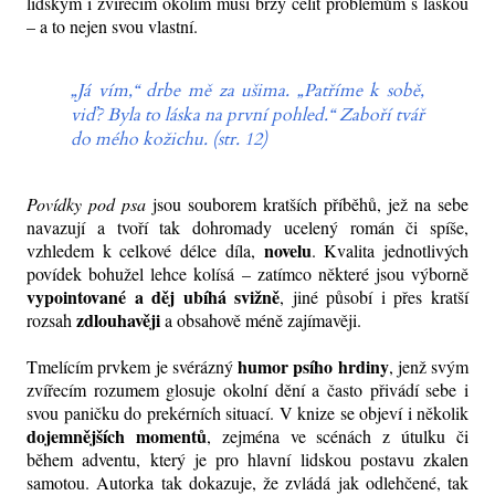
lidským i zvířecím okolím musí brzy čelit problémům s láskou
– a to nejen svou vlastní.
„Já vím,“ drbe mě za ušima. „Patříme k sobě,
viď? Byla to láska na první pohled.“ Zaboří tvář
do mého kožichu. (str. 12)
Povídky pod psa
jsou souborem kratších příběhů, jež na sebe
navazují a tvoří tak dohromady ucelený román či spíše,
novelu
vzhledem k celkové délce díla,
. Kvalita jednotlivých
povídek bohužel lehce kolísá – zatímco některé jsou výborně
vypointované a děj ubíhá svižně
, jiné působí i přes kratší
zdlouhavěji
rozsah
a obsahově méně zajímavěji.
humor psího hrdiny
Tmelícím prvkem je svérázný
, jenž svým
zvířecím rozumem glosuje okolní dění a často přivádí sebe i
svou paničku do prekérních situací. V knize se objeví i několik
dojemnějších momentů
, zejména ve scénách z útulku či
během adventu, který je pro hlavní lidskou postavu zkalen
samotou. Autorka tak dokazuje, že zvládá jak odlehčené, tak