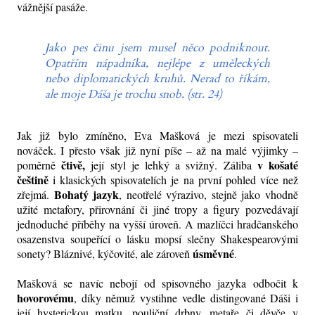
vážnější pasáže.
Jako pes činu jsem musel něco podniknout.
Opatřím nápadníka, nejlépe z uměleckých
nebo diplomatických kruhů. Nerad to říkám,
ale moje Dáša je trochu snob. (str. 24)
Jak již bylo zmíněno, Eva Mašková je mezi spisovateli
nováček. I přesto však již nyní píše – až na malé výjimky –
čtivě,
v košaté
poměrně
její styl je lehký a svižný. Záliba
češtině
i klasických spisovatelích je na první pohled více než
Bohatý jazyk
zřejmá.
, neotřelé výrazivo, stejně jako vhodně
užité metafory, přirovnání či jiné tropy a figury pozvedávají
jednoduché příběhy na vyšší úroveň. A mazlíčci hradčanského
osazenstva soupeřící o lásku mopsí slečny Shakespearovými
úsměvné
sonety? Bláznivé, kýčovité, ale zároveň
.
Mašková se navíc nebojí od spisovného jazyka odbočit k
hovorovému
, díky němuž vystihne vedle distingované Dáši i
její hysterickou matku, pouliční drbny, metaře či děvče v