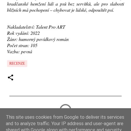
hradčanské hemžení lidí a psů bez servítků, ale pro slabosti
bližních má pochopení – chybovat je lidské, odpouštět psí.
Nakladatelství: Talent Pro ART
Rok vydání: 2022
Žánr: humorný povídkový román
Počet stran: 105
Vazba: pevná
RECENZE
K
o
This site uses cookies from Google to deliver its services
m
and to analyze traffic. Your IP address and user-agent are
e
shared with Google along with performance and security