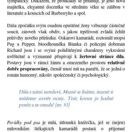
sympaticky. Důkazem, že protiklady se přitahují, je jeho nová
majitelka, elegantní docentka ve středním věku se zálibou v
literatuře a kouscích od Burberryho a spol.
Dáša zpočátku svým osudem opuštěné ženy vzbuzuje částečně
soucit, zároveň však obdiv, s jakou trpělivostí zvládá žehlit
průšvihy nového přírůstku. Oskarovi kamarádi, roztomilí mopsi
Pug a Pepper, bloodhoundka Blanka či policejní dobrman
Richard jsou i se svými polidštěnými charaktery vykresleni
žertovné stránce díla
uvěřitelně a významně přispívají k
.
relativně
Postavy jsou v rámci žánru a omezeného prostoru
dobře propracovány,
čtenář musí mít na paměti, že se jedná o
román humorný, nikoliv společenský či psychologický.
Dáša s námi nemluví, Marně se lísáme, marně si
můžeme uvrtět ocasy. Tisíc korun je hodně
peněz a ta ostuda! (str. 83)
Povídky pod psa
je milá, útlounká knížečka, jež se (nejen)
milovníkům štěkajících kamarádů postará o příjemné