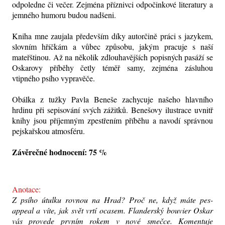
odpoledne či večer. Zejména příznivci odpočinkové literatury a
jemného humoru budou nadšeni.
Kniha mne zaujala především díky autorčině práci s jazykem,
slovním hříčkám a vůbec způsobu, jakým pracuje s naší
mateřštinou. Až na několik zdlouhavějších popisných pasáží se
Oskarovy příběhy četly téměř samy, zejména zásluhou
vtipného psího vypravěče.
Obálka z tužky Pavla Beneše zachycuje našeho hlavního
hrdinu při sepisování svých zážitků. Benešovy ilustrace uvnitř
knihy jsou příjemným zpestřením příběhu a navodí správnou
pejskařskou atmosféru.
Závěrečné hodnocení: 75 %
Anotace:
Z psího útulku rovnou na Hrad? Proč ne, když máte pes-
appeal a víte, jak svět vrtí ocasem. Flanderský bouvier Oskar
vás provede prvním rokem v nové smečce. Komentuje