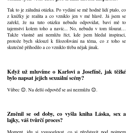
Tak to je záludná otázka. Po vydání se mě hodně lidí ptalo, co
z knížky je realita a co vzniklo jen v mé hlavě. Já jsem se
zařekl, že na tuto otázku nebudu odpovídat, baví mě to
tajemství kolem toho a navíc... No, nebudu v tom šťourat…
Takže vlastně ani nemůžu říct, kde jsem hledal inspiraci,
protože bych sklouzl k filozofování na téma, co z toho se
skutečně přihodilo a co vzniklo třeba nějak jinak.
Když už mluvíme o Karlovi a Josefíně, jak těžké
bylo napsat jejich sexuální scény?
Vůbec 😊. Na delší odpověď se asi nezmůžu 😊.
Změnil se od doby, co vyšla kniha Láska, sex a
lajky, váš tvůrčí proces?
Moment, jdu si vygooglovat, co si představit pod pojmem