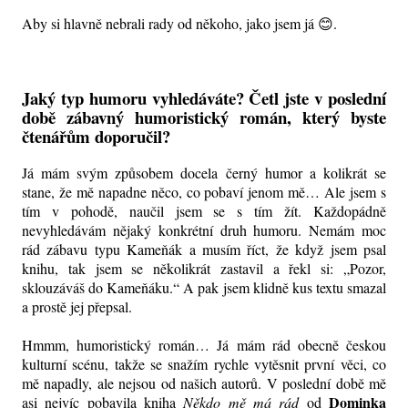
Aby si hlavně nebrali rady od někoho, jako jsem já 😊.
Jaký typ humoru vyhledáváte? Četl jste v poslední
době zábavný humoristický román, který byste
čtenářům doporučil?
Já mám svým způsobem docela černý humor a kolikrát se
stane, že mě napadne něco, co pobaví jenom mě… Ale jsem s
tím v pohodě, naučil jsem se s tím žít. Každopádně
nevyhledávám nějaký konkrétní druh humoru. Nemám moc
rád zábavu typu Kameňák a musím říct, že když jsem psal
knihu, tak jsem se několikrát zastavil a řekl si: „Pozor,
sklouzáváš do Kameňáku.“ A pak jsem klidně kus textu smazal
a prostě jej přepsal.
Hmmm, humoristický román… Já mám rád obecně českou
kulturní scénu, takže se snažím rychle vytěsnit první věci, co
mě napadly, ale nejsou od našich autorů. V poslední době mě
Dominka
asi nejvíc pobavila kniha
Někdo mě má rád
od