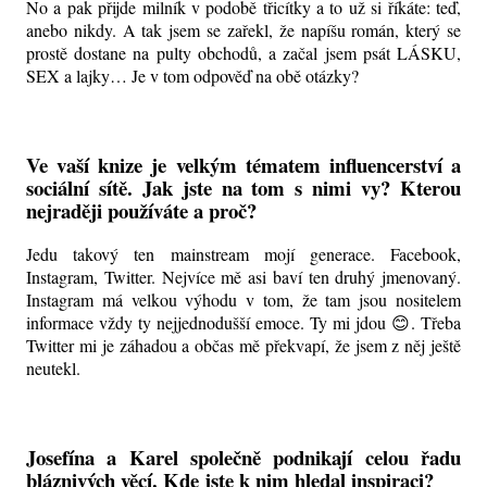
No a pak přijde milník v podobě třicítky a to už si říkáte: teď,
anebo nikdy. A tak jsem se zařekl, že napíšu román, který se
prostě dostane na pulty obchodů, a začal jsem psát LÁSKU,
SEX a lajky… Je v tom odpověď na obě otázky?
Ve vaší knize je velkým tématem influencerství a
sociální sítě. Jak jste na tom s nimi vy? Kterou
nejraději používáte a proč?
Jedu takový ten mainstream mojí generace. Facebook,
Instagram, Twitter. Nejvíce mě asi baví ten druhý jmenovaný.
Instagram má velkou výhodu v tom, že tam jsou nositelem
informace vždy ty nejjednodušší emoce. Ty mi jdou 😊. Třeba
Twitter mi je záhadou a občas mě překvapí, že jsem z něj ještě
neutekl.
Josefína a Karel společně podnikají celou řadu
bláznivých věcí. Kde jste k nim hledal inspiraci?