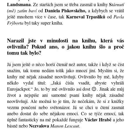
Landsmana
S
. Ze starších jsem se třeba zasmál u knihy
tárnutí
Daniela Piskovského,
(mě) zatím baví
od
a kdybych se vrátil
Karneval Trpaslíků
ještě mnohem více v čase, tak
od
Pavla
Frýborta
byl taky super kniha.
Narazil jste v minulosti na knihu, která vás
ovlivnila? Pokud ano, o jakou knihu šlo a proč
tomu tak bylo?
Já jsem ještě o něco horší čtenář než autor, takže i když se číst
snažím, tak tomu nedám tolik jako mnozí jiní. Myslím si, že
knihy mě nějak zásadně neovlivňují. Ovlivnilo by mě, kdyby
někdo vydal titul: „Jaká čísla vsadit, abyste vyhráli
Eurojackpot.“ Jo, to by mě ovlivnilo asi dost 😊. Jinak ale můj
život a nejspíše ani samotné psaní knihy nějak zásadně
neovlivňují. Ale možná to je tím, že nečekám, že si z knížky
vezmu poučení nebo světonázor. Já se chci u čtení zasmát
anebo dostat do sebe nějakou emoci. Co se týče emocí, tak
Václav Hrabě
úplně fantasticky na mě pokaždé funguje
a jeho
Nezvalova
básně nebo
Manon Lescaut
.