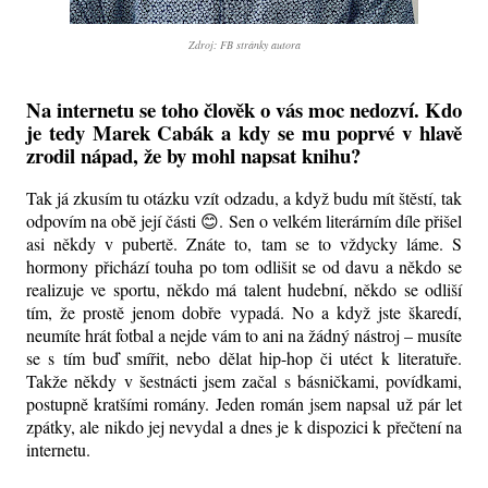
Zdroj: FB stránky autora
Na internetu se toho člověk o vás moc nedozví. Kdo
je tedy Marek Cabák a kdy se mu poprvé v hlavě
zrodil nápad, že by mohl napsat knihu?
Tak já zkusím tu otázku vzít odzadu, a když budu mít štěstí, tak
odpovím na obě její části 😊. Sen o velkém literárním díle přišel
asi někdy v pubertě. Znáte to, tam se to vždycky láme. S
hormony přichází touha po tom odlišit se od davu a někdo se
realizuje ve sportu, někdo má talent hudební, někdo se odliší
tím, že prostě jenom dobře vypadá. No a když jste škaredí,
neumíte hrát fotbal a nejde vám to ani na žádný nástroj – musíte
se s tím buď smířit, nebo dělat hip-hop či utéct k literatuře.
Takže někdy v šestnácti jsem začal s básničkami, povídkami,
postupně kratšími romány. Jeden román jsem napsal už pár let
zpátky, ale nikdo jej nevydal a dnes je k dispozici k přečtení na
internetu.