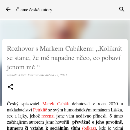
Přeskočit na hlavní obsah
Čteme české autory
Rozhovor s Markem Cabákem: „Kolikrát
se stane, že mě napadne něco, co pobaví
jenom mě.“
sepsala
Klára Janková
dne
dubna 12, 2021
Český spisovatel
Marek Cabák
debutoval v roce 2020 u
nakladatelství
Petrklíč
se svým humoristickým románem Láska,
sex a lajky, jehož
recenzi
jsme vám nedávno přinesli. S tímto
převážně o jeho prvotině,
začínajícím autorem jsme hovořili
humoru či vztahu k
sociálním sítím
(odkaz)
, kde je velmi