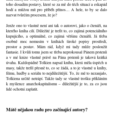
toho dosadím postavy, které se za mě do těch situací a eskapád
hodí a můžou mít pro příběh přínos… A hele, to by se dalo
nazvat tvůrčím procesem, že jo?
Jenže ono to vlastně není ani tak o autorovi, jako o čtenáři, na
kterého kniha cílí. Důležité je trefit to, co zajímá potenciálního
kupujícího, a optimálně, co zajímá většinu čtenářů. Já třeba
osobně moc nemusím v knihách široké popisy prostředí,
prostor a postav. Mám rád, když mi tady může posloužit
fantasie. I kvůli tomu jsem se třeba neprokousal Pánem prstenů
a v mé knize vlastně právě na Pána prstenů je taková krátká
úvaha. Každopádně Tolkien napsal knihu, která měla úspěch u
masy, takže trefil přesně to, co se žádá, a to je vlastně u knihy,
filmu, hudby a seriálu to nejdůležitější. To, že mě to nezaujalo,
Tolkiena určitě netrápí. Takže tady se vlastně trošku přikláním
k myšlence anarchokapitalismu – důležitější je to, za co jsou
lidé ochotni zaplatit.
Mátě nějakou radu pro začínající autory?