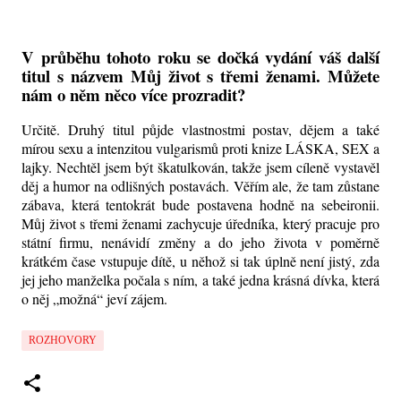
V průběhu tohoto roku se dočká vydání váš další
titul s názvem Můj život s třemi ženami. Můžete
nám o něm něco více prozradit?
Určitě. Druhý titul půjde vlastnostmi postav, dějem a také
mírou sexu a intenzitou vulgarismů proti knize LÁSKA, SEX a
lajky. Nechtěl jsem být škatulkován, takže jsem cíleně vystavěl
děj a humor na odlišných postavách. Věřím ale, že tam zůstane
zábava, která tentokrát bude postavena hodně na sebeironii.
Můj život s třemi ženami zachycuje úředníka, který pracuje pro
státní firmu, nenávidí změny a do jeho života v poměrně
krátkém čase vstupuje dítě, u něhož si tak úplně není jistý, zda
jej jeho manželka počala s ním, a také jedna krásná dívka, která
o něj „možná“ jeví zájem.
ROZHOVORY