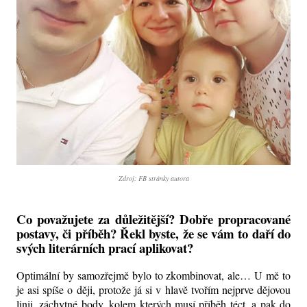
Zdroj: FB stránky autora
Co považujete za důležitější? Dobře propracované
postavy, či příběh? Řekl byste, že se vám to daří do
svých literárních prací aplikovat?
Optimální by samozřejmě bylo to zkombinovat, ale… U mě to
je asi spíše o ději, protože já si v hlavě tvořím nejprve dějovou
linii, záchytné body, kolem kterých musí příběh téct, a pak do