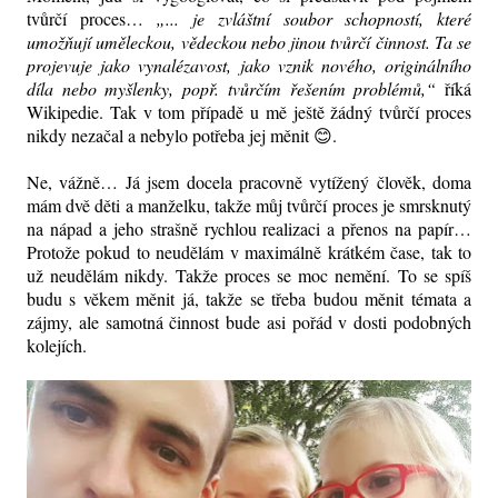
tvůrčí proces…
„... je zvláštní soubor schopností, které
umožňují uměleckou, vědeckou nebo jinou tvůrčí činnost. Ta se
projevuje jako vynalézavost, jako vznik nového, originálního
díla nebo myšlenky, popř. tvůrčím řešením problémů,“
říká
Wikipedie. Tak v tom případě u mě ještě žádný tvůrčí proces
nikdy nezačal a nebylo potřeba jej měnit 😊.
Ne, vážně… Já jsem docela pracovně vytížený člověk, doma
mám dvě děti a manželku, takže můj tvůrčí proces je smrsknutý
na nápad a jeho strašně rychlou realizaci a přenos na papír…
Protože pokud to neudělám v maximálně krátkém čase, tak to
už neudělám nikdy. Takže proces se moc nemění. To se spíš
budu s věkem měnit já, takže se třeba budou měnit témata a
zájmy, ale samotná činnost bude asi pořád v dosti podobných
kolejích.