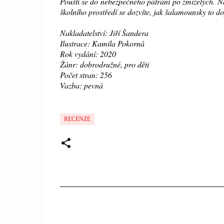
Pouští se do nebezpečného pátrání po zmizelých. N
školního prostředí se dozvíte, jak šalamounsky to do
Nakladatelství: Jiří Šandera
Ilustrace: Kamila Pokorná
Rok vydání: 2020
Žánr: dobrodružné, pro děti
Počet stran: 256
Vazba: pevná
RECENZE
K
o