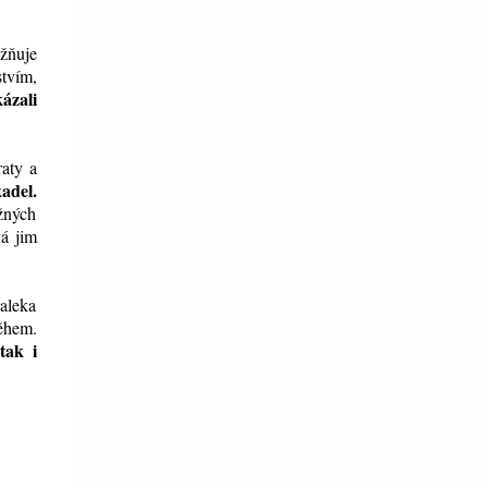
ožňuje
tvím,
ázali
raty a
adel.
užných
vá jim
daleka
během.
tak i