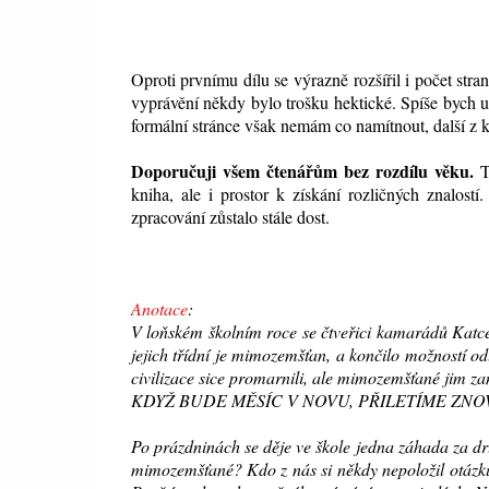
Oproti prvnímu dílu se výrazně rozšířil i počet stra
vyprávění někdy bylo trošku hektické. Spíše bych u
formální stránce však nemám co namítnout, další z k
Doporučuji všem čtenářům bez rozdílu věku.
T
kniha, ale i prostor k získání rozličných znalost
zpracování zůstalo stále dost.
Anotace
:
V loňském školním roce se čtveřici kamarádů Katce
jejich třídní je mimozemšťan, a končilo možností 
civilizace sice promarnili, ale mimozemšťané jim za
KDYŽ BUDE MĚSÍC V NOVU, PŘILETÍME ZNO
Po prázdninách se děje ve škole jedna záhada za dr
mimozemšťané? Kdo z nás si někdy nepoložil otázku: 