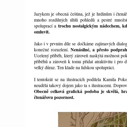
Jazykem je obecná čeština, jež je hrdinům i čtenář
mnoho rozdílných úhlů pohledů a pestré množstv
trochu nostalgickým nádechem, kdy 
spoluprací a
omluvit.
Jako i v prvním díle se dočkáme zajímavých dialog
Nenásilné, a přesto podprah
konečné rozuzlení.
Ucelený příběh, který zároveň naskýtá možnost pok
příběhů a zároveň k tomu přidat atraktivitu i pro 
velký důraz. Ten klade na lidskou spolupráci.
I tentokrát se na ilustracích podílela Kamila Pok
neudělá takový dojem jako ta s ilustracemi. Doprov
Obecně celková grafická podoba je skvělá, hr
čtenářovu pozornost.