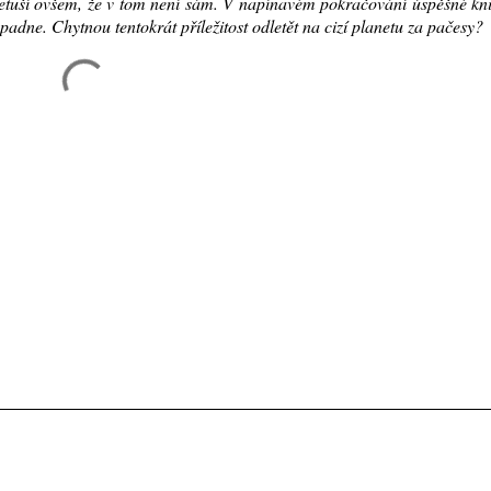
etuší ovšem, že v tom není sám. V napínavém pokračování úspěšné kn
padne. Chytnou tentokrát příležitost odletět na cizí planetu za pačesy?