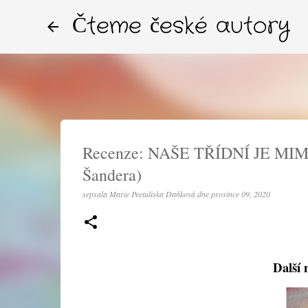
Čteme české autory
Recenze: NAŠE TŘÍDNÍ JE MI
Šandera)
sepsala
Marie Peetuliska Daňková
dne
prosince 09, 2020
Další 