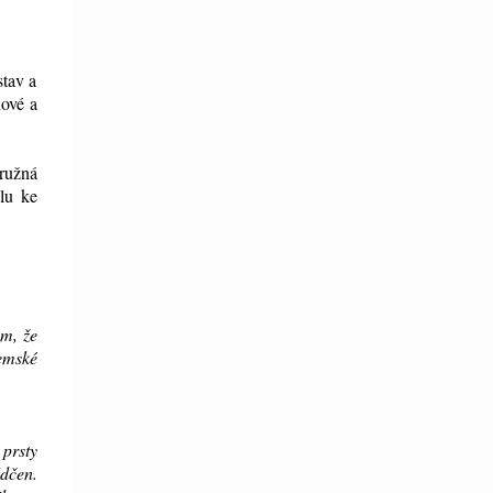
stav a
hové a
ružná
álu ke
om, že
zemské
 prsty
ědčen.