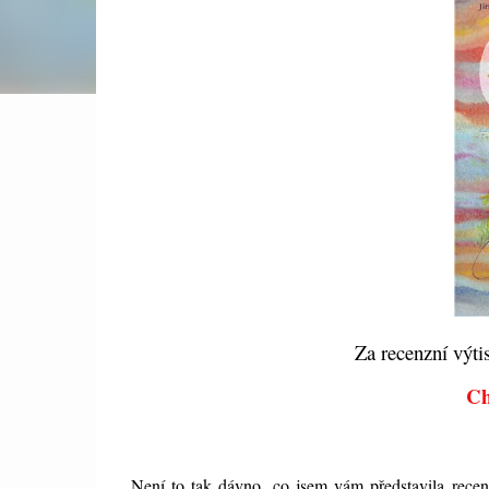
Za recenzní výti
Ch
Není to tak dávno, co jsem vám představila recen