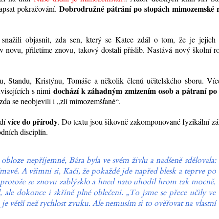
Dobrodružné pátrání po stopách mimozemské 
napsat pokračování.
ažili objasnit, zda sen, který se Katce zdál o tom, že je jejich t
novu, přiletíme znovu, takový dostali příslib. Nastává nový školní r
tu, Standu, Kristýnu, Tomáše a několik členů učitelského sboru. Víc
dochází k záhadným zmizením osob a pátraní po
visejících s nimi
zda se neobjevili i „zlí mimozemšťané“.
více do přírody
ádí
. Do textu jsou šikovně zakomponované fyzikální z
dních disciplín.
obloze nepříjemné, Bára byla ve svém živlu a nadšeně sdělovala:
ímavé. A všimni si, Kači, že pokaždé jde napřed blesk a teprve po
protože se znovu zablýsklo a hned nato uhodil hrom tak mocně,
l, ale dokonce i skříně plné oblečení. „To jsme se přece učily ve
la je větší než rychlost zvuku. Ale nemusím si to ověřovat na vlastní