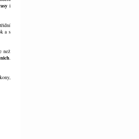
rasy
i
řídní
ok a s
e než
 nich
.
ákony,