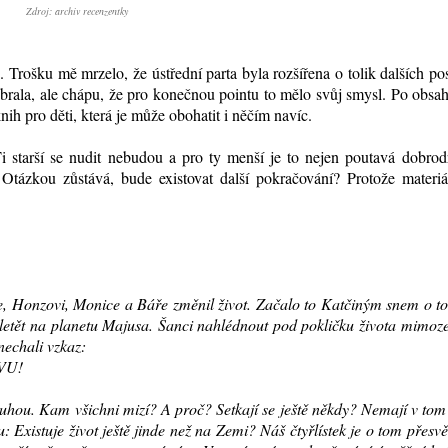
Zdroj: archiv recenzentky
n. Trošku mě mrzelo, že ústřední parta byla rozšířena o tolik dalších po
brala, ale chápu, že pro konečnou pointu to mělo svůj smysl. Po obsa
nih pro děti, která je může obohatit i něčím navíc.
i starší se nudit nebudou a pro ty menší je to nejen poutavá dobrod
í. Otázkou zůstává, bude existovat další pokračování? Protože materi
, Honzovi, Monice a Báře změnil život. Začalo to Katčiným snem o t
odletět na planetu Majusa. Šanci nahlédnout pod pokličku života mimo
nechali vzkaz:
VU!
uhou. Kam všichni mizí? A proč? Setkají se ještě někdy? Nemají v tom
Existuje život ještě jinde než na Zemi? Náš čtyřlístek je o tom přesv