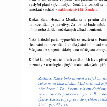
vyslyšel přání svých malých čtenářů a rozhodl se 
tentokrát vychází v
nakladatelství Jiří Šandera
.
Katka, Bára, Honza a Monika se v prvním díle sn
mimozemšťan, je pravdivý. Za rok, až bude měsíc v 
ním mnoho dalších nečekaných záhad a zmizení.
Naše ústřední parta vypravěčů se rozrůstá o Fran
sledování mimozemšťanů a odkrývání informací sou
Vše jsou ale spojené nádoby a na místě jsou obavy, 
Krátké kapitoly nás tentokrát ze školních lavic přiv
poznatky z astrologie a jiných matematických a příro
Zatímco Katce bylo hřmění a blýskání na 
„Já se na to ráda dívám. Mně se to zdá zaj
něm hrom.“ To už nemusela ani dodávat, 
že v místnosti poskočily nejen židle a stů
fyzice, Barčo, to je proto, že rychlost svět
kůži.“ (str. 43 a 44)