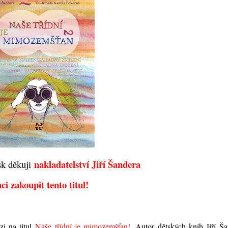
nakladatelství Jiří Šandera
sk děkuji
ci zakoupit tento titul!
zi na titul
Naše třídní je mimozemšťan!
. Autor dětských knih Jiří Š