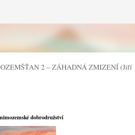
Přeskočit na hlavní obsah
MOZEMŠŤAN 2 – ZÁHADNÁ ZMIZENÍ (Jiří
mimozemské dobrodružství