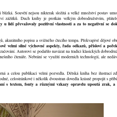
i blízká. Souvětí nejsou nikterak složitá a velké množství postav um
í zážitků. Duch knihy je protkán velkým dobrodružstvím, přátels
u lidí převažovaly pozitivní vlastnosti a za to negativní se dok
ů, akurátního popisu a svižného čtecího tempa. Překvapivé dějové ob
ově velmi silné výchovné aspekty, řada odkazů, přísloví a pořek
račování. Autorovi se podařilo navázat na tradici klasických dobrodr
dnešního čtenáře. Nebrání se využití moderních technologií, ale nedá
orná a celou publikaci velmi pozvedla. Dětská kniha bez ilustrací z
odné, celostránkové i několik dvoustran dovedla krásně propojit s pří
aní s textem, fonty a různými vzkazy opravdu upoutá zrak, a 