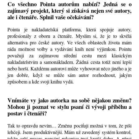
Co všechno Pointa autorům nabízí? Jedná se o
zajímavý projekt, který si získává nejen své autory,
ale i čtenáře. Splnil vaše očekávání?
Pointa je nakladatelská platforma, která spojuje autory,
profesionály z oboru a čtenáře. Myslím si, že je to skvělá
alternativa pro české autory. Ve všech oblastech života mám
ráda možnost volby a vydávání knih není výjimkou. Pointu
považuji za zajímavou střední cestu mezi klasickým
nakladatelstvím a samonákladem. Žádná cesta totiž není lepší
nebo horší. Každému autorovi může vyhovovat něco jiného a je
jen dobře, když se může sám autor rozhodnout, jakým
způsobem a kde svoji knihu vydá.
Vnímáte vy jako autorka na sobě nějakou změnu?
Mohou ji poznat ve stylu psaní či vývoji příběhu a
postav i čtenáři?
Tak to opravdu nevím… Změnu pociťuji možná v tom, že píši
lehčeji. Jsem produktivnější. Mám už zavedený systém kontrol,
takže celý proces napsání rukopisu trvá kratší dobu. A přeci