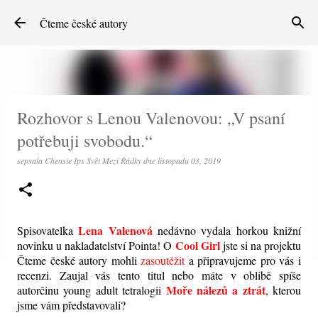
Přeskočit na hlavní obsah
Čteme české autory
Rozhovor s Lenou Valenovou: „V psaní
potřebuji svobodu.“
sepsala
Chensie Ips Svět Mezi Řádky
dne
listopadu 03, 2019
Lena Valenová
Spisovatelka
nedávno vydala horkou knižní
Cool Girl
novinku u nakladatelství Pointa! O
jste si na projektu
Čteme české autory mohli
zasoutěžit
a připravujeme pro vás i
recenzi. Zaujal vás tento titul nebo máte v oblibě spíše
Moře nálezů a ztrát
autorčinu young adult tetralogii
, kterou
jsme vám představovali?