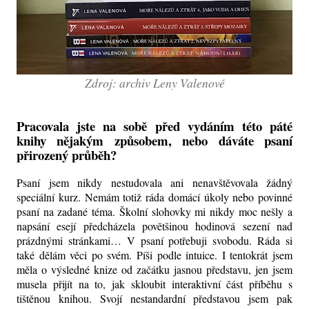
Zdroj: archiv Leny Valenové
Pracovala jste na sobě před vydáním této páté
knihy nějakým způsobem, nebo dáváte psaní
přirozený průběh?
Psaní jsem nikdy nestudovala ani nenavštěvovala žádný
speciální kurz. Nemám totiž ráda domácí úkoly nebo povinné
psaní na zadané téma. Školní slohovky mi nikdy moc nešly a
napsání esejí předcházela povětšinou hodinová sezení nad
prázdnými stránkami… V psaní potřebuji svobodu. Ráda si
také dělám věci po svém. Píši podle intuice. I tentokrát jsem
měla o výsledné knize od začátku jasnou představu, jen jsem
musela přijít na to, jak skloubit interaktivní část příběhu s
tištěnou knihou. Svojí nestandardní představou jsem pak