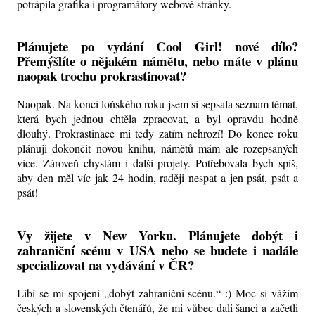
potrápila grafika i programátory webové stránky.
Plánujete po vydání Cool Girl! nové dílo?
Přemýšlíte o nějakém námětu, nebo máte v plánu
naopak trochu prokrastinovat?
Naopak. Na konci loňského roku jsem si sepsala seznam témat,
která bych jednou chtěla zpracovat, a byl opravdu hodně
dlouhý. Prokrastinace mi tedy zatím nehrozí! Do konce roku
plánuji dokončit novou knihu, námětů mám ale rozepsaných
více. Zároveň chystám i další projety. Potřebovala bych spíš,
aby den měl víc jak 24 hodin, raději nespat a jen psát, psát a
psát!
Vy žijete v New Yorku. Plánujete dobýt i
zahraniční scénu v USA nebo se budete i nadále
specializovat na vydávání v ČR?
Líbí se mi spojení „dobýt zahraniční scénu.“ :) Moc si vážím
českých a slovenských čtenářů, že mi vůbec dali šanci a začetli