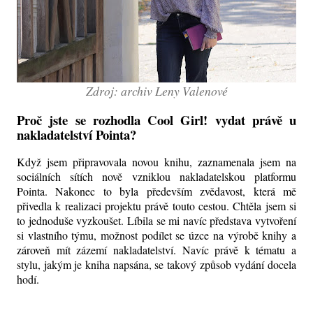
Zdroj: archiv Leny Valenové
Proč jste se rozhodla Cool Girl! vydat právě u
nakladatelství Pointa?
Když jsem připravovala novou knihu, zaznamenala jsem na
sociálních sítích nově vzniklou nakladatelskou platformu
Pointa. Nakonec to byla především zvědavost, která mě
přivedla k realizaci projektu právě touto cestou. Chtěla jsem si
to jednoduše vyzkoušet. Líbila se mi navíc představa vytvoření
si vlastního týmu, možnost podílet se úzce na výrobě knihy a
zároveň mít zázemí nakladatelství. Navíc právě k tématu a
stylu, jakým je kniha napsána, se takový způsob vydání docela
hodí.