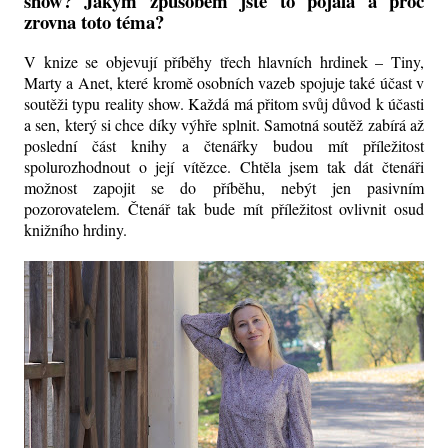
show? Jakým způsobem jste to pojala a proč
zrovna toto téma?
V knize se objevují příběhy třech hlavních hrdinek – Tiny,
Marty a Anet, které kromě osobních vazeb spojuje také účast v
soutěži typu reality show. Každá má přitom svůj důvod k účasti
a sen, který si chce díky výhře splnit. Samotná soutěž zabírá až
poslední část knihy a čtenářky budou mít příležitost
spolurozhodnout o její vítězce. Chtěla jsem tak dát čtenáři
možnost zapojit se do příběhu, nebýt jen pasivním
pozorovatelem. Čtenář tak bude mít příležitost ovlivnit osud
knižního hrdiny.