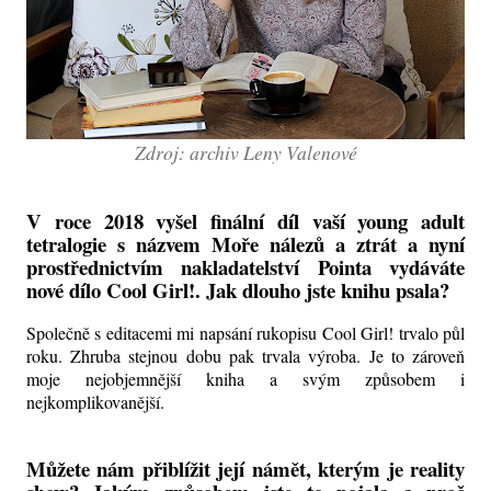
Zdroj: archiv Leny Valenové
V roce 2018 vyšel finální díl vaší young adult
tetralogie s názvem Moře nálezů a ztrát a nyní
prostřednictvím nakladatelství Pointa vydáváte
nové dílo Cool Girl!. Jak dlouho jste knihu psala?
Společně s editacemi mi napsání rukopisu Cool Girl! trvalo půl
roku. Zhruba stejnou dobu pak trvala výroba. Je to zároveň
moje nejobjemnější kniha a svým způsobem i
nejkomplikovanější.
Můžete nám přiblížit její námět, kterým je reality