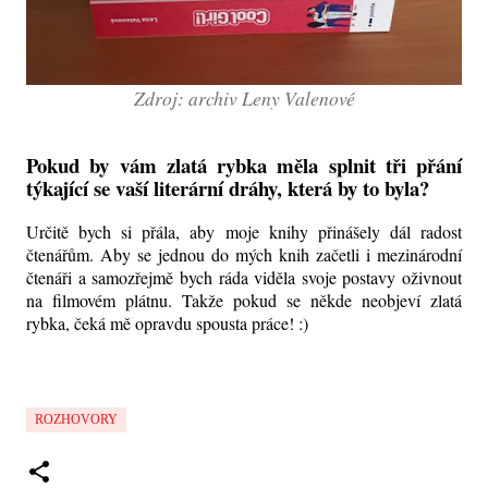
Zdroj: archiv Leny Valenové
Pokud by vám zlatá rybka měla splnit tři přání
týkající se vaší literární dráhy, která by to byla?
Určitě bych si přála, aby moje knihy přinášely dál radost
čtenářům. Aby se jednou do mých knih začetli i mezinárodní
čtenáři a samozřejmě bych ráda viděla svoje postavy oživnout
na filmovém plátnu. Takže pokud se někde neobjeví zlatá
rybka, čeká mě opravdu spousta práce! :)
ROZHOVORY