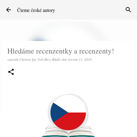
Přeskočit na hlavní obsah
Čteme české autory
Hledáme recenzentky a recenzenty!
sepsala
Chensie Ips Svět Mezi Řádky
dne
června 15, 2018