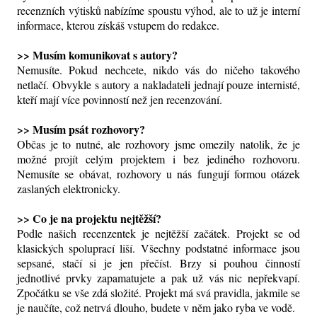
recenzních výtisků nabízíme spoustu výhod, ale to už je interní
informace, kterou získáš vstupem do redakce.
>> Musím komunikovat s autory?
Nemusíte. Pokud nechcete, nikdo vás do ničeho takového
netlačí. Obvykle s autory a nakladateli jednají pouze internisté,
kteří mají více povinností než jen recenzování.
>> Musím psát rozhovory?
Občas je to nutné, ale rozhovory jsme omezily natolik, že je
možné projít celým projektem i bez jediného rozhovoru.
Nemusíte se obávat, rozhovory u nás fungují formou otázek
zaslaných elektronicky.
>> Co je na projektu nejtěžší?
Podle našich recenzentek je nejtěžší začátek. Projekt se od
klasických spoluprací liší. Všechny podstatné informace jsou
sepsané, stačí si je jen přečíst. Brzy si pouhou činností
jednotlivé prvky zapamatujete a pak už vás nic nepřekvapí.
Zpočátku se vše zdá složité. Projekt má svá pravidla, jakmile se
je naučíte, což netrvá dlouho, budete v něm jako ryba ve vodě.