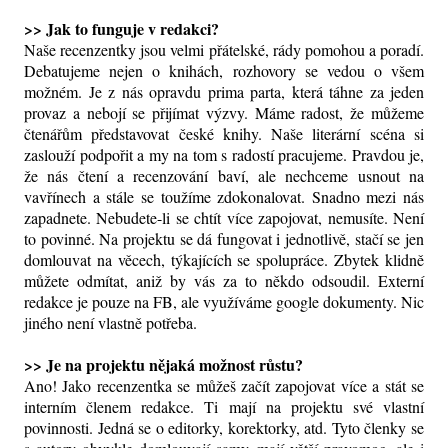
>> Jak to funguje v redakci?
Naše recenzentky jsou velmi přátelské, rády pomohou a poradí.
Debatujeme nejen o knihách, rozhovory se vedou o všem
možném. Je z nás opravdu prima parta, která táhne za jeden
provaz a nebojí se přijímat výzvy. Máme radost, že můžeme
čtenářům představovat české knihy. Naše literární scéna si
zaslouží podpořit a my na tom s radostí pracujeme. Pravdou je,
že nás čtení a recenzování baví, ale nechceme usnout na
vavřínech a stále se toužíme zdokonalovat. Snadno mezi nás
zapadnete. Nebudete-li se chtít více zapojovat, nemusíte. Není
to povinné. Na projektu se dá fungovat i jednotlivě, stačí se jen
domlouvat na věcech, týkajících se spolupráce. Zbytek klidně
můžete odmítat, aniž by vás za to někdo odsoudil. Externí
redakce je pouze na FB, ale využíváme google dokumenty. Nic
jiného není vlastně potřeba.
>> Je na projektu nějaká možnost růstu?
Ano! Jako recenzentka se můžeš začít zapojovat více a stát se
interním členem redakce. Ti mají na projektu své vlastní
povinnosti. Jedná se o editorky, korektorky, atd. Tyto členky se