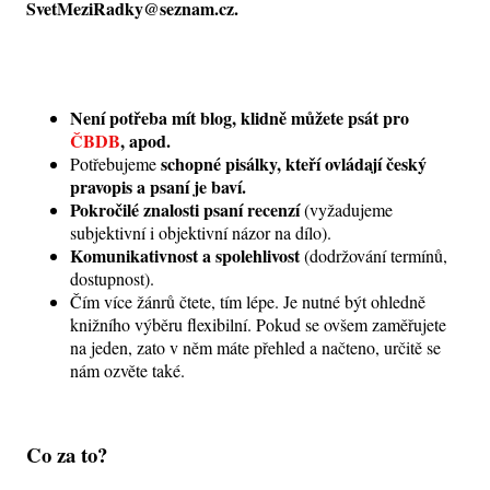
SvetMeziRadky@seznam.cz.
Není potřeba mít blog, klidně můžete psát pro
ČBDB
, apod.
schopné pisálky, kteří ovládají český
Potřebujeme
pravopis a psaní je baví.
Pokročilé znalosti psaní recenzí
(vyžadujeme
subjektivní i objektivní názor na dílo).
Komunikativnost a spolehlivost
(dodržování termínů,
dostupnost).
Čím více žánrů čtete, tím lépe. Je nutné být ohledně
knižního výběru flexibilní. Pokud se ovšem zaměřujete
na jeden, zato v něm máte přehled a načteno, určitě se
nám ozvěte také.
Co za to?