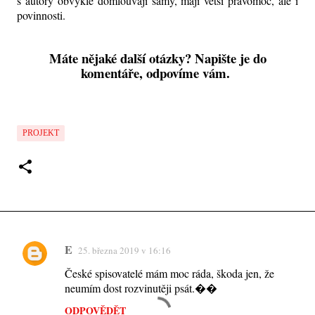
s autory obvykle domlouvají samy, mají větší pravomoc, ale i
povinnosti.
Máte nějaké další otázky? Napište je do
komentáře, odpovíme vám.
PROJEKT
E
25. března 2019 v 16:16
K
České spisovatelé mám moc ráda, škoda jen, že
o
neumím dost rozvinutěji psát.��
m
ODPOVĚDĚT