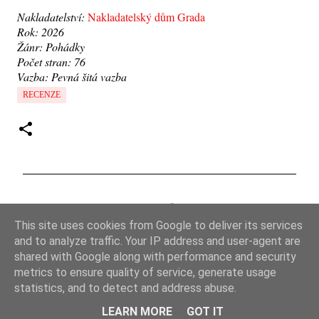
Nakladatelství:
Nakladatelský dům Grada
Rok: 2026
Žánr: Pohádky
Počet stran: 76
Vazba: Pevná šitá vazba
RECENZE
K
o
This site uses cookies from Google to deliver its services
m
and to analyze traffic. Your IP address and user-agent are
e
shared with Google along with performance and security
metrics to ensure quality of service, generate usage
n
statistics, and to detect and address abuse.
t
Používá technologii služby Blogger
LEARN MORE
GOT IT
á