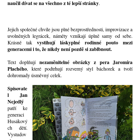
naučil dívat se na všechno z té lepší stránky
.
Jejich společné chvíle jsou plné bezprostřednosti, improvizace a
uvolněných legrácek, náměty vznikají úplně samy od sebe.
vystihují láskyplné rodinné pouto mezi
Krásně tak
generacemi i to, že nikdy není pozdě si zablbnout.
nezaměnitelné obrázky z pera Jaromíra
Text doplňují
Plachého
, které podtrhují rozverný styl báchorek a tvoří
dohromady úsměvný celek.
Spisovate
l Jan
Nejedlý
patří ke
generaci
Husákový
ch dětí.
Vystudov