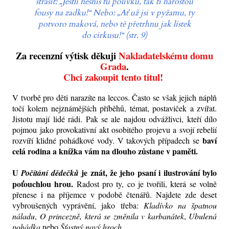
strašit: „Jestli nesníš tu polívku, tak ti narostou
fousy na zadku!“ Nebo: „Ať už jsi v pyžamu, ty
potvoro maková, nebo tě přetrhnu jak lístek
do cirkusu!“ (str. 9)
Za recenzní výtisk děkuji
Nakladatelskému domu
Grada
.
Chci zakoupit tento titul!
V tvorbě pro děti narazíte na leccos.
Často se však jejich náplň
točí
kolem nejznámějších příběhů, témat, postaviček a zvířat.
Jistotu mají lidé rádi. Pak se ale najdou odvážlivci, kteří dílo
pojmou jako provokativní akt osobitého projevu a svojí rebelií
baví
rozvíří klidné pohádkové vody. V takových případech se
celá rodina a knížka vám na dlouho zůstane v paměti.
U
je znát, že jeho psaní i ilustrování bylo
Počítání dědečků
poťouchlou hrou.
Radost pro ty, co je tvořili, která se volně
přenese i na příjemce v podobě čtenářů. Najdete zde deset
vybroušených vyprávění, jako třeba:
Kladívko na špatnou
náladu
,
O princezně, která se změnila v karbanátek
,
Ubulená
pohádka
nebo
Šťastný nový hroch
.