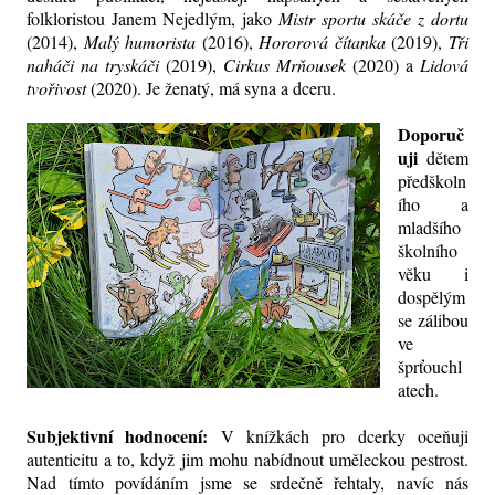
folkloristou Janem Nejedlým, jako
Mistr sportu skáče z dortu
(2014),
Malý humorista
(2016),
Hororová čítanka
(2019),
Tři
naháči na tryskáči
(2019),
Cirkus Mrňousek
(2020) a
Lidová
tvořivost
(2020). Je ženatý, má syna a dceru.
Doporuč
uji
dětem
předškoln
ího a
mladšího
školního
věku i
dospělým
se zálibou
ve
šprťouchl
atech.
Subjektivní hodnocení:
V knížkách pro dcerky oceňuji
autenticitu a to, když jim mohu nabídnout uměleckou pestrost.
Nad tímto povídáním jsme se srdečně řehtaly, navíc nás