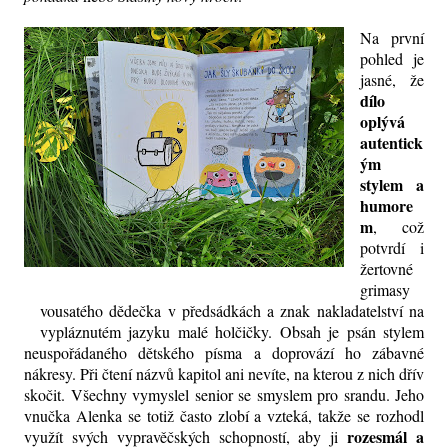
Na první
pohled je
jasné, že
dílo
oplývá
autentick
ým
stylem a
humore
m
, což
potvrdí i
žertovné
grimasy
vousatého dědečka v předsádkách a znak nakladatelství na
vypláznutém jazyku malé holčičky. Obsah je psán stylem
neuspořádaného dětského písma a doprovází ho zábavné
nákresy. Při čtení názvů kapitol ani nevíte, na kterou z nich dřív
skočit. Všechny vymyslel senior se smyslem pro srandu. Jeho
vnučka Alenka se totiž často zlobí a vzteká, takže se rozhodl
rozesmál a
využít svých vypravěčských schopností, aby ji