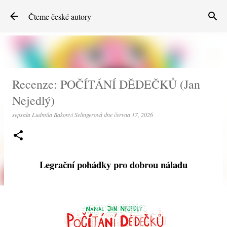
Přeskočit na hlavní obsah
Čteme české autory
Recenze: POČÍTÁNÍ DĚDEČKŮ (Jan
Nejedlý)
sepsala
Ludmila Bakonyi Selingerová
dne
června 17, 2026
Legrační pohádky pro dobrou náladu