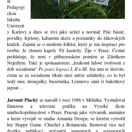
al
Pedagogi
ckou
fakultu
Univerzit
y Karlovy a dnes se živí jako učitel a novinář. Píše básně,
povídky, fejetony, kabaretní skeče a poznámky do žákovských
knížek. Zajímá se o moderní folklor, který je mu inspirací pro
tvorbu. Je členem kapely Tři kastróly. Žije v Praze. Čestně
prohlašuje, že není v příbuzenském poměru se Zdeňkem
Nejedlým. Také je spoluautorem „lexikonů lidové tvořivosti z
dob socialismu“
Po práci legraci I, II
a
III
. Jen tam se dozvíte,
čemu se za socialismu říkalo moč mrtvé asfaltérky, co to byl
šedý mor, štrougalky, buzertaška, Leninovy sáně či bakelitový
jaguár…
Jaromír Plachý
se narodil v roce 1986 v Mělníku. Vystudoval
filmovou a televizní grafiku na Vysoké škole
uměleckoprůmyslové v Praze. Pracuje jako výtvarník, animátor
a herní vývojář ve studiu Amanita Design, ve kterém vytvořil
hry Happy Game, Chuchel a Botanicula. Ilustroval více než
desítku publikací, nejčastěji napsaných a sestavených