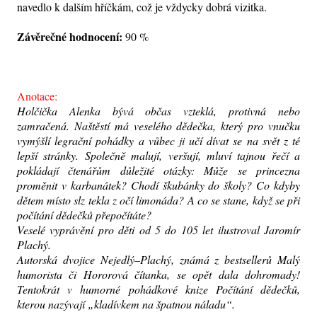
navedlo k dalším hříčkám, což je vždycky dobrá vizitka.
Závěrečné hodnocení:
90 %
Anotace:
Holčička Alenka bývá občas vzteklá, protivná nebo
zamračená. Naštěstí má veselého dědečka, který pro vnučku
vymýšlí legrační pohádky a vůbec ji učí dívat se na svět z té
lepší stránky. Společně malují, veršují, mluví tajnou řečí a
pokládají čtenářům důležité otázky: Může se princezna
proměnit v karbanátek? Chodí škubánky do školy? Co kdyby
dětem místo slz tekla z očí limonáda? A co se stane, když se při
počítání dědečků přepočítáte?
Veselé vyprávění pro děti od 5 do 105 let ilustroval Jaromír
Plachý.
Autorská dvojice Nejedlý–Plachý, známá z bestsellerů Malý
humorista či Hororová čítanka, se opět dala dohromady!
Tentokrát v humorné pohádkové knize Počítání dědečků,
kterou nazývají „kladívkem na špatnou náladu“.