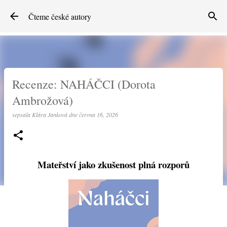
Přeskočit na hlavní obsah
Čteme české autory
Recenze: NAHÁČCI (Dorota
Ambrožová)
sepsala
Klára Janková
dne
června 16, 2026
Mateřství jako zkušenost plná rozporů