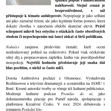
naléhavostí. Stejně cenná je
bezprostřednost, s níž
přistupuje k tématu antidepresiv.
Nepopisuje je jako selhání
ani jako zázračné řešení, ale jako legitimní formu pomoci, která
Právě
dokáže člověku v náročném období skutečně ulevit.
schopnost mluvit bez ostychu o otázkách
často
obestřených
studem či nepochopením má šanci získat si širší publikum.
Naháčci
zaujmou především čtenáře, kteří ocení
neidealizovaný pohled na rodičovství. Pokud však očekáváte
silný děj a propracovanou zápletku,
kniha
vás pravděpodobně
Největší hodnotu
představuje její snaha dát
neuspokojí.
hlas pocitům, o nichž se často mlčí.
Dorota Ambrožová pochází z Olomouce. Vystudovala
Rozhlasovou a televizní dramaturgii a scenáristiku na JAMU v
Brně. Kromě autorské tvorby se věnuje též kulturní publicistice.
Moderuje kulturní podcast
Promluv do ní
, jako
dokumentaristka pracuje pro Paměť národa, spolupracuje s
platformou Kreativní Česko. V roce 2024 debutovala s
románem
Poslední léto
.