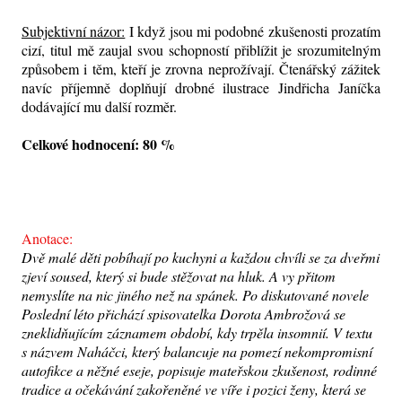
Subjektivní názor:
I když jsou mi podobné zkušenosti prozatím
cizí, titul mě zaujal svou schopností přiblížit je srozumitelným
způsobem i těm, kteří je zrovna neprožívají. Čtenářský zážitek
navíc příjemně doplňují drobné ilustrace Jindřicha Janíčka
dodávající mu další rozměr.
Celkové hodnocení: 80 %
Anotace:
Dvě malé děti pobíhají po kuchyni a každou chvíli se za dveřmi
zjeví soused, který si bude stěžovat na hluk. A vy přitom
nemyslíte na nic jiného než na spánek. Po diskutované novele
Poslední léto přichází spisovatelka Dorota Ambrožová se
zneklidňujícím záznamem období, kdy trpěla insomnií. V textu
s názvem Naháčci, který balancuje na pomezí nekompromisní
autofikce a něžné eseje, popisuje mateřskou zkušenost, rodinné
tradice a očekávání zakořeněné ve víře i pozici ženy, která se