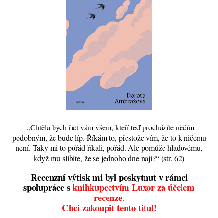
„Chtěla bych říct vám všem, kteří teď procházíte něčím
podobným, že bude líp. Říkám to, přestože vím, že to k ničemu
není. Taky mi to pořád říkali, pořád. Ale pomůže hladovému,
když mu slíbíte, že se jednoho dne nají?“ (str. 62)
Recenzní výtisk mi byl poskytnut v rámci
spolupráce s
knihkupectvím Luxor za účelem
recenze.
Chci zakoupit tento titul!