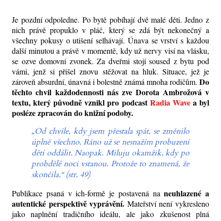
Je pozdní odpoledne. Po bytě pobíhají dvě malé děti. Jedno z
nich právě propuklo v pláč, který se zdá být nekonečný a
všechny pokusy o utišení selhávají. Únava se vrství s každou
další minutou a
právě v momentě
, kdy už nervy visí na vlásku,
se ozve domovní zvonek. Za dveřmi stojí soused z bytu pod
vámi, jenž si přišel znovu stěžovat na hluk.
Situace
, jež je
Do
zároveň absurdní, únavná i bolestně známá mnoha rodičům.
těchto
chvil
každodennosti nás zve Dorota Ambrožová v
textu
, který původně vznikl pro podcast
Radia Wave
a byl
posléze zpracován do knižní podoby.
„Od chvíle, kdy jsem přestala spát, se změnilo
úplně všechno. Ráno už se nesnažím probuzení
dětí oddálit. Naopak. Miluju okamžik, kdy po
probdělé noci vstanou. Protože to znamená, že
skončila.“ (str. 49)
neuhlazené a
Publikace psaná
v ich-formě je postavená na
autentické perspektivě vyprávění.
Mateřství není vykresleno
jako
naplnění tradičního ideálu, ale jako zkušenost plná