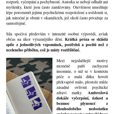
rozporů, vyčerpání a pochybností. Autorka se nebojí odhalit ani
myšlenky, které jsou často zamlčovány. Otevřenost umožňuje
lépe porozumět jejímu psychickému rozpoložení a uvědomit si,
jak náročné je obstát v
okamžicích
, jež okolí často považuje za
samozřejmé.
Síla spočívá především v intenzitě osobní výpovědi, avšak
Krátká próza se skládá
občas na úkor výraznějšího dění.
spíše z jednotlivých vzpomínek, postřehů a pocitů než z
uceleného příběhu, což je místy
roztříštěné
.
Mezi nejzdařilejší
motivy
nicméně patří zachycení
insomnie, o níž se v kontextu
péče o
malá dítka hovoří
překvapivě málo, přestože může
zásadně ovlivnit psychické
Ambrožová
zdraví matky.
dokáže vyčerpání, úzkost a
bezmoc plynoucí z
dlouhodobého nedostatku
spánku popsat s mimořádnou