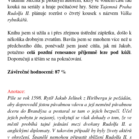
kouká na seriály a hraje počítačové hry. Série
Tajemná Praha
Rudolfa II.
plánuje rozrůst o čtvrtý kousek s názvem
Válka
rybníkářů
.
Knihu jsem si užila a i přes zřejmou ústřední zápletku, došlo k
několika drobným zvratům. Bavila jsem se mnohem více než u
předchozího dílu, poněvadž jsem jasně cítila, jak mi Jakub,
celá pozdní renesance příjemně leze pod kůži
potažmo
.
Doporučuji a těším se na pokračování.
Závěrečné hodnocení: 87 %
Anotace:
Píše se rok 1598. Rytíř Jakub Jelínek z Hiršbergu je požádán,
aby doprovodil jistou půvabnou vdovu a její neméně půvabnou
dceru do Brandýsa a postaral se tam o jejich bezpečí. Účel
jejich pobytu je nejasný, vyskytují se však dohady o tom, že ve
městě probíhá tajné jednání mezi dvořany Rudolfa II. a
anglickými diplomaty. V takovém případě by byly životy aktérů
v ohrožení. Španělé nemohou připustit sblížení Rudolfa II. s