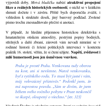
atraktivní propojení
výpovědi doby,
Mrtvá bludička
nabízí
fikce a reálných historických osobností
, o nichž se v krátkém
shrnutí dočtete i v závěru. Příště bych doporučila zvážit, i
vzhledem k struktuře desek, jiný barevný podklad. Zvolené
písmo trochu znesnadňovalo přečíst si anotaci.
V případě, že hledáte příjemnou historickou detektivku s
hmatatelným otiskem atmosféry, pestrými popisy bodných,
střelných a další zbraní, zároveň vám nevadí nimrání se v
rodinné historii či řešení politických intervencí v kontextu
Napětí, zvědavost i
praktik 16. století, věřím, že si čtení užijete.
milé humornosti jsou jen úsměvnou vsuvkou.
Praha je prostě Praha. Venkovana tady oberou
na kost, ani si nevšimne. Natož venkovanku,
byť z rytířského rodu. To musí být jasné i vám,
můj velevzácný příznivče.“ Podotkl jsem, že
má naprostou pravdu. „Sám se divím, že jsem
během svého ročního pobytu v Praze neskončil
ve škarpě, oloupený o všechno.“ (str. 323)
Vladimír Šlechta je plodným autorem, který ve volném čase rád