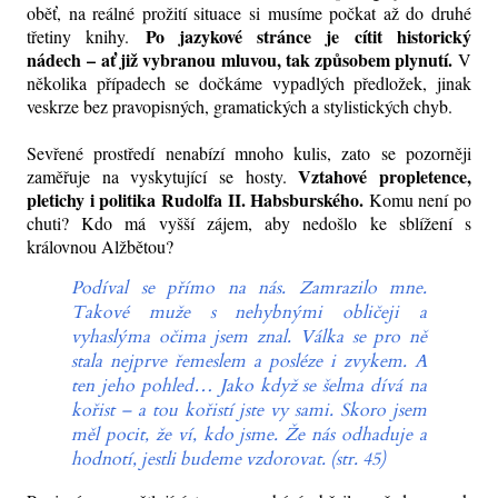
oběť, na reálné prožití situace si musíme počkat až do druhé
Po jazykové stránce je cítit historický
třetiny knihy.
nádech
–
ať již vybranou mluvou, tak způsobem plynutí.
V
několika případech se dočkáme vypadlých předložek, jinak
veskrze bez pravopisných, gramatických a stylistických chyb.
Sevřené prostředí nenabízí mnoho kulis, zato se pozorněji
Vztahové propletence,
zaměřuje na vyskytující se hosty.
pletichy i politika Rudolfa II. Habsburského.
Komu není po
chuti? Kdo má vyšší zájem, aby nedošlo ke sblížení s
královnou Alžbětou?
Podíval se přímo na nás. Zamrazilo mne.
Takové muže s nehybnými obličeji a
vyhaslýma očima jsem znal. Válka se pro ně
stala nejprve řemeslem a posléze i zvykem. A
ten jeho pohled… Jako když se šelma dívá na
kořist – a tou kořistí jste vy sami. Skoro jsem
měl pocit, že ví, kdo jsme. Že nás odhaduje a
hodnotí, jestli budeme vzdorovat. (str. 45)