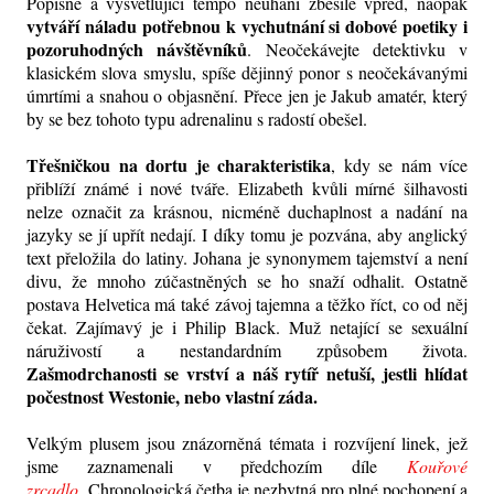
Popisné a vysvětlující tempo neuhání zběsile vpřed, naopak
vytváří náladu potřebnou k vychutnání si dobové poetiky i
pozoruhodných návštěvníků
. Neočekávejte detektivku v
klasickém slova smyslu, spíše dějinný ponor s neočekávanými
úmrtími a snahou o objasnění. Přece jen je Jakub amatér, který
by se bez tohoto typu adrenalinu s radostí obešel.
Třešničkou na dortu je charakteristika
, kdy se nám více
přiblíží známé i nové tváře. Elizabeth kvůli mírné šilhavosti
nelze označit za krásnou, nicméně duchaplnost a nadání na
jazyky se jí upřít nedají. I díky tomu je pozvána, aby anglický
text přeložila do latiny. Johana je synonymem tajemství a není
divu, že mnoho zúčastněných se ho snaží odhalit. Ostatně
postava Helvetica má také závoj tajemna a těžko říct, co od něj
čekat. Zajímavý je i Philip Black. Muž netající se sexuální
náruživostí a nestandardním způsobem života.
Zašmodrchanosti se vrství a náš rytíř netuší, jestli hlídat
počestnost Westonie, nebo vlastní záda.
Velkým plusem jsou znázorněná témata i rozvíjení linek, jež
jsme zaznamenali v předchozím díle
Kouřové
zrcadlo.
Chronologická četba je nezbytná pro plné pochopení a