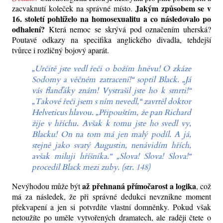
Jakým způsobem se v
zacvaknutí koleček na správné místo.
16. století pohlíželo na homosexualitu a co následovalo po
odhalení?
Která nemoc se skrývá pod označením uherská?
Poutavé odkazy na specifika anglického divadla, tehdejší
tvůrce i rozličný bojový aparát.
„Určitě jste vedl řeči o božím hněvu! O zkáze
Sodomy a věčném zatracení!“ soptil Black. „Já
vás flanďáky znám! Vystrašil jste ho k smrti!“
„Takové řeči jsem s ním nevedl,“ zavrtěl doktor
Helveticus hlavou. „Připouštím, že pan Richard
žije v hříchu. Avšak k tomu jste ho svedl vy,
Blacku! On na tom má jen malý podíl. A já,
stejně jako svatý Augustin, nenávidím hřích,
avšak miluji hříšníka.“ „Slova! Slova! Slova!“
procedil Black mezi zuby. (str. 148)
až přehnaná přímočarost a logika
Nevýhodou může být
, což
má za následek, že při správné dedukci nevznikne moment
překvapení a jen si potvrdíte vlastní domněnky. Pokud však
netoužíte po uměle vytvořených dramatech, ale raději čtete o