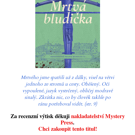
Mrtvého jsme spatřili už z dálky, visel na větvi
jednoho ze stromů u cesty. Oběšený. Oči
vypoulené, jazyk vystrčený, obličej modravě
sinalý. Zkrátka nic, co by člověk takhle po
ránu potřeboval vidět. (str. 9)
Za recenzní výtisk děkuji
nakladatelství Mystery
Press
.
Chci zakoupit tento titul!