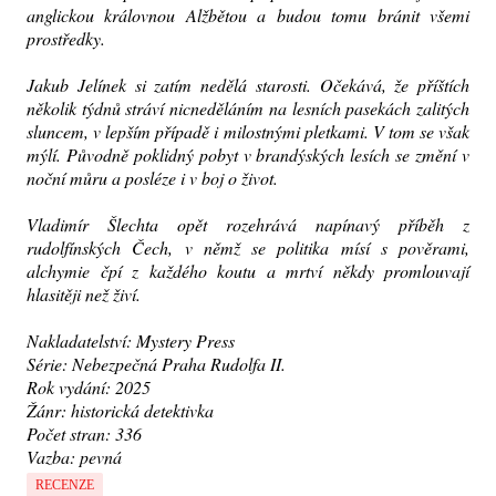
anglickou královnou Alžbětou a budou tomu bránit všemi
prostředky.
Jakub Jelínek si zatím nedělá starosti. Očekává, že příštích
několik týdnů stráví nicneděláním na lesních pasekách zalitých
sluncem, v lepším případě i milostnými pletkami. V tom se však
mýlí. Původně poklidný pobyt v brandýských lesích se změní v
noční můru a posléze i v boj o život.
Vladimír Šlechta opět rozehrává napínavý příběh z
rudolfínských Čech, v němž se politika mísí s pověrami,
alchymie čpí z každého koutu a mrtví někdy promlouvají
hlasitěji než živí.
Nakladatelství: Mystery Press
Série: Nebezpečná Praha Rudolfa II.
Rok vydání: 2025
Žánr: historická detektivka
Počet stran: 336
Vazba: pevná
RECENZE