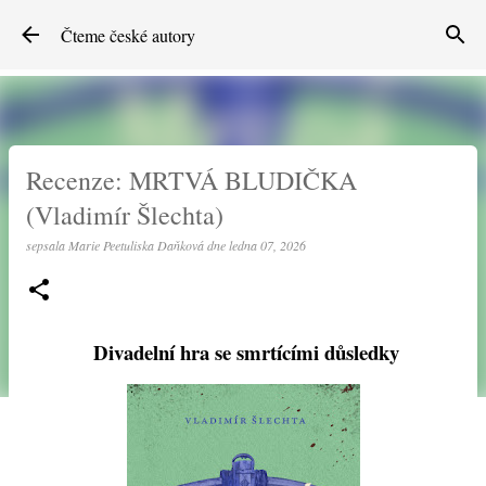
Přeskočit na hlavní obsah
Čteme české autory
Recenze: MRTVÁ BLUDIČKA
(Vladimír Šlechta)
sepsala
Marie Peetuliska Daňková
dne
ledna 07, 2026
Divadelní hra se smrtícími důsledky