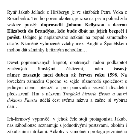
Rytíř Jakub Jelínek z Hiršbergu je ve službách Petra Voka z
Rožmberku. Ten ho pověří úkolem, jenž se na první pohled zdá
doprovodit Johanu Kellyovou s dcerou
veskrze prostý:
Elizabeth do Brandýsa, kde bude dbát na jejich bezpečí i
pověst.
Údajně je naplánováno setkání na popud samotného
císaře. Nicméně vyhrocené vztahy mezi Anglií a Španělskem
mohou dát záminky k různým nehodám…
Devět pojmenovaných kapitol, opatřených řadou podkapitol
časový
značených římskými číslicemi, nám
rámec zasazuje mezi duben až červen roku 1598
. Na
loveckém zámečku Opočno se sejde různorodá společnost s
jediným cílem: přeložit a pro panovníka secvičit divadelní
představení. Hra s názvem
Tragická historie života a smrti
doktora Fausta
udělá čest svému názvu a začne si vybírat
daň…
Ich-formový vypravěč, v jehož čele stojí protagonista Jakub,
nás sáhodlouze seznamuje s jednotlivými postavami, okolím i
zákulisními intrikami. Ačkoliv v samotném prologu je zmíněna