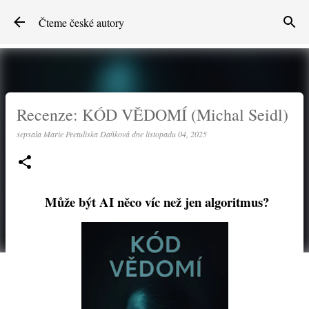
Přeskočit na hlavní obsah
Čteme české autory
Recenze: KÓD VĚDOMÍ (Michal Seidl)
sepsala
Marie Peetuliska Daňková
dne
listopadu 04, 2025
Může být AI něco víc než jen algoritmus?