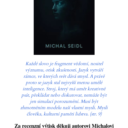
Každé slovo je fragment vědomí, nositel
významu, otisk zkušenosti. Jazyk vytváří
rámce, ve kterých svět dává smysl. A právě
proto se jazyk stal nejvyšší metou umělé
inteligence. Stroj, který má umět kreativně
psát, překládat nebo diskutovat, nemůže být
jen simulací porozumění. Musí být
zhmotněním modelu naší vlastní mysli. Mysli
člověka, kulturní paměti lidstva. (str. 9)
Za recenzní výtisk děkuji autorovi Michalovi