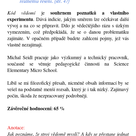
reálnému řešení. (str. 47)
souhrnem poznatků a vlastního
Kód vědomí
je
experimentu
. Dává indicie, jakým směrem lze očekávat další
vývoj a na co se připravit. Dílo je vědečtějšího rázu s úzkým
vymezením, což předpokládá, že se o danou problematiku
zajímáte. V opačném případě budete zahlceni pojmy, jež vás
vlastně nezajímají.
Michal Seidl pracuje jako výzkumný a technický pracovník,
současně se věnuje pedagogické činnosti na Science
Elementary Micro School.
Líbil se mi filozofický přesah, nicméně obsah informací by se
vešel na podstatně menší rozsah, který je i tak nízký. Zajímavý
počin, škoda že nezpracovaný podrobněji.
Závěrečné hodnocení: 65 %
Anotace:
Jak poznáme, že stroj vědomě myslí? A kdy se přestane jednat