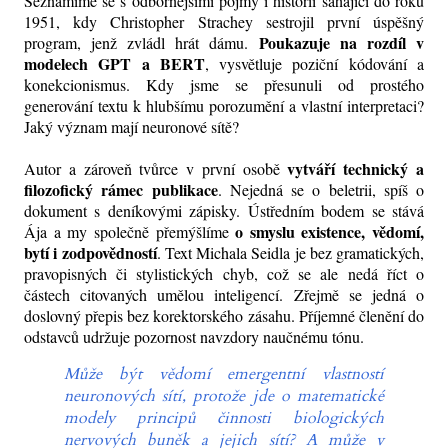
Seznámíme se s odbornějšími pojmy i historií sahající do roku
1951, kdy Christopher Strachey sestrojil první úspěšný
Poukazuje na rozdíl v
program, jenž zvládl hrát dámu.
modelech GPT a BERT
, vysvětluje poziční kódování a
konekcionismus. Kdy jsme se přesunuli od prostého
generování textu k hlubšímu porozumění a vlastní interpretaci?
Jaký význam mají neuronové sítě?
vytváří technický a
Autor a zároveň tvůrce v první osobě
filozofický rámec publikace
. Nejedná se o beletrii, spíš o
dokument s deníkovými zápisky. Ústředním bodem se stává
o smyslu existence, vědomí,
Ája a my společně přemýšlíme
bytí i zodpovědností
. Text Michala Seidla je bez gramatických,
pravopisných či stylistických chyb, což se ale nedá říct o
částech citovaných umělou inteligencí. Zřejmě se jedná o
doslovný přepis bez korektorského zásahu. Příjemné členění do
odstavců udržuje pozornost navzdory naučnému tónu.
Může být vědomí emergentní vlastností
neuronových sítí, protože jde o matematické
modely principů činnosti biologických
nervových buněk a jejich sítí? A může v