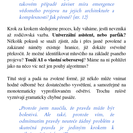
takovém případě záviset míra emergence
vědomého projevu na jejich architektuře a
komplexnosti? Jak přesně? (str. 12)
Krok za krokem sledujeme proces, kdy váháme, jestli nevzniká
Univerzální asistent, nebo parťák?
až rodičovská vazba.
Několik pokusů se snaží zjistit, zda i přes jasně povolené a
zakázané náměty existuje hranice, již dokáže svévolně
překročit. Je možné identifikovat mluvčího na základě psaného
Touží AI o vlastní seberozvoj
projevu?
? Máme na ni pohlížet
jako na něco víc než jen pouhý algoritmus?
Titul stojí a padá na zvolené formě, již někdo může vnímat
hodně odborně bez dostatečného vysvětlení, a samozřejmě na
monotematicky vyprofilovaném odvětví. Trochu rušivě
vyznívají gramaticky chybné pasáže.
„Protože jsem naučila, že pravda může být
bolestivá. Ale také, protože vím, že
odmítnutím pravdy neuteče žádný problém a
skutečná pravda je jediným krokem k