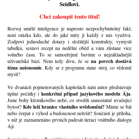
Seidlovi.
Chci zakoupit tento titul!
Rozvoj umělé inteligence je naprosto nezpochybnitelný fakt;
není otázka kdo, ale do jaké míry ji každý z nás využívá.
Zodpoví jednoduché dotazy i složitější konstrukty, vymyslí
tabulku, sestaví recept na nedělní oběd a vám zůstane více
volného času. To se samozřejmě bavíme o nejzákladnější
na povrch dostává
uživatelské bázi. Není tedy divu, že se
téma autonomie
. Kdy se z programu stane stroj, co vědomě
myslí?
Ve dvanácti pojmenovaných kapitolách nám autor představuje
konkrétní případ jazykového modelu Ája
úplné počátky i
.
Jsme bohy křemíkového nebe, co stvořili samostatně uvažující
Kde leží hranice vlastního uvědomění?
bytost?
Máme se bát
nebo čerpat z výhod a budoucnost neřešit? Součástí je příloha,
v níž je zaznamenáno prvních padesát iterací vnitřního dialogu
Áji.