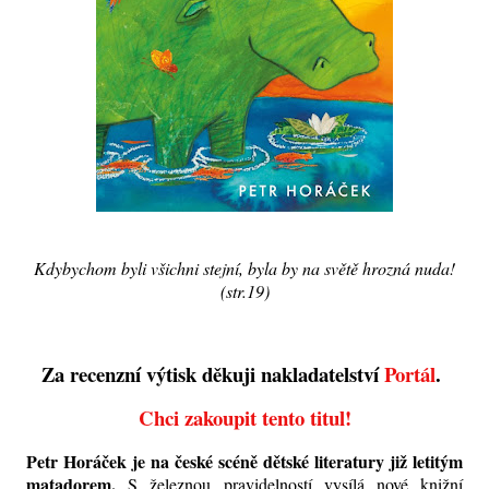
Kdybychom byli všichni stejní, byla by na světě hrozná nuda!
(str.19)
Za recenzní výtisk děkuji nakladatelství
Portál
.
Chci zakoupit tento titul!
Petr Horáček je na české scéně dětské literatury již letitým
matadorem.
S železnou pravidelností vysílá nové knižní