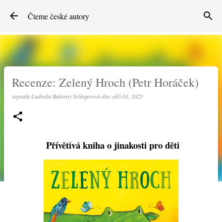
Přeskočit na hlavní obsah
Čteme české autory
Recenze: Zelený Hroch (Petr Horáček)
sepsala
Ludmila Bakonyi Selingerová
dne
září 01, 2025
Přívětivá kniha o jinakosti pro děti