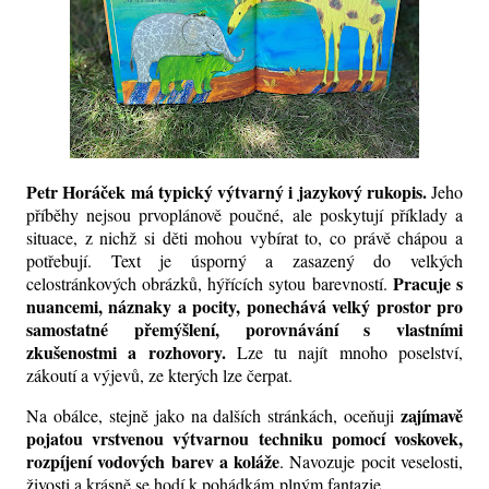
Petr Horáček má typický výtvarný i jazykový rukopis.
Jeho
příběhy
nejsou prvoplánově poučné, ale poskytují příklady a
situace, z nichž si
děti
mohou vybírat to, co právě chápou a
potřebují.
Text je úsporný a zasazený do velkých
Pracuje s
celostránkových
obrázků
, hýřících sytou
barevností
.
nuancemi, náznaky a pocity, ponechává velký prostor pro
samostatné přemýšlení, porovnávání s vlastními
zkušenostmi a rozhovory.
Lze tu najít mnoho poselství,
zákoutí a výjevů, ze kterých lze čerpat.
zajímavě
Na obálce, stejně jako na dalších stránkách, oceňuji
pojatou vrstvenou výtvarnou techniku pomocí voskovek,
rozpíjení vodových barev a koláže
. Navozuje pocit veselosti,
živosti a krásně se hodí k pohádkám
plným fantazie.