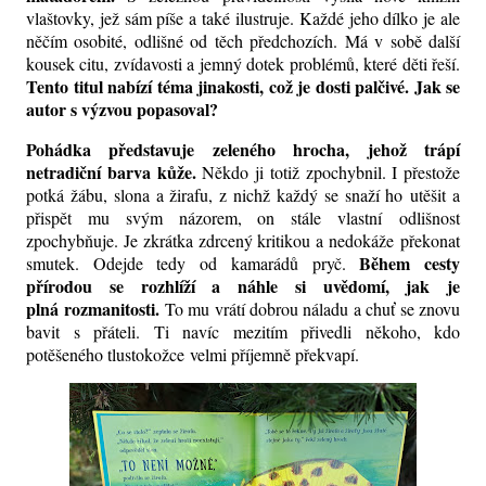
vlaštovky, jež sám píše a také ilustruje. Každé jeho dílko je ale
něčím osobité, odlišné od těch předchozích. Má v sobě další
kousek citu, zvídavosti a jemný dotek problémů, které děti řeší.
Tento titul nabízí téma jinakosti, což je dosti palčivé. Jak se
autor s výzvou popasoval?
Pohádka představuje
z
eleného hrocha
, jehož trápí
netradiční
barva
kůže.
Někdo ji totiž zpochybnil. I přestože
potká žábu, slona a žirafu, z nichž každý se snaží ho utěšit a
přispět mu
svým
názorem, on stále
vlastní
odlišnost
zpochybňuje. Je zkrátka zdrcený kritikou a nedokáže překonat
Během cesty
smutek. Odejde tedy od kamarádů pryč.
přírodou se rozhlíží a náhle si uvědomí, jak je
plná rozmanitosti.
To mu vrátí dobrou náladu a chuť se znovu
bavit s přáteli. Ti navíc mezitím přivedli někoho, kdo
potěšeného tlustokožce
velmi příjemně překvapí.