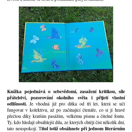
Knížka
pojednává o sebevědomí, zasažení kritikou, síle
přátelství, pozorování okolního světa i přijetí vlastní
odlišnosti.
Je vhodná již pro
dítka
od tří let, která se učí
fungovat v kolektivu, až po začínající čtenáře, co si ji
hravě
přečtou díky kratším pasážím, velkému písmu a čitelné fontu.
Ty, kdo hledají obsáhlejší
díla
, ze kterých chtějí číst několik dní,
itul totiž obsáhnete při jednom literárním
tato
neuspokojí. T