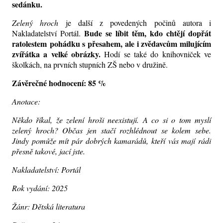
sedánku.
Zelený hroch
je další z povedených počinů autora i
Bude se líbit těm, kdo chtějí dopřát
Nakladatelství Portál.
ratolestem
pohádku s přesahem, ale i zvědavcům milujícím
zvířátka a velké obrázky.
Hodí se také do knihovniček ve
školkách, na prvních stupních ZŠ nebo v družině.
Závěrečné hodnocení: 85 %
Anotace:
Někdo říkal, že zelení hroši neexistují. A co si o tom myslí
zelený hroch? Občas jen stačí rozhlédnout se kolem sebe.
Jindy pomůže mít pár dobrých kamarádů, kteří vás mají rádi
přesně takové, jací jste.
Nakladatelství: Portál
Rok vydání: 2025
Žánr: Dětská literatura