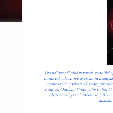
Pro lidi zvenčí představovala vodolská e
posmívali, ale citově se většinou neanga
nesourodých událostí. Původce přezdívk
tituloval Odolenu Vodu coby Cabot Cove
obětí než obyvatel. Mladší ročníky si
zapadákov