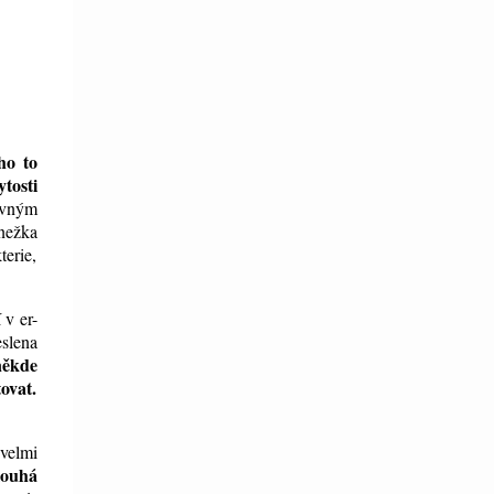
ho to
tosti
ivným
Anežka
terie,
 v er-
eslena
někde
tovat.
velmi
louhá