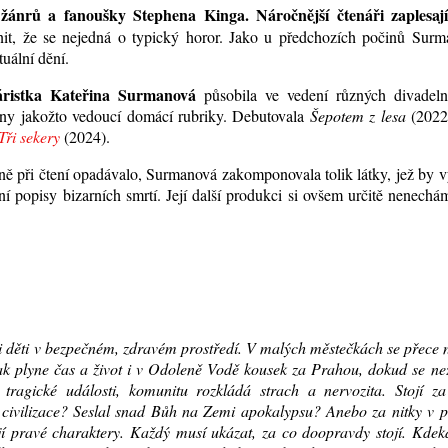
žánrů a fanoušky Stephena Kinga. Náročnější čtenáři zaplesaj
it, že se nejedná o typický horor. Jako u předchozích počinů Surm
tuální dění.
áristka Kateřina Surmanová
působila ve vedení různých divadeln
viny jakožto vedoucí domácí rubriky. Debutovala
Šepotem z lesa
(2022
Tři sekery
(2024).
ě při čtení opadávalo, Surmanová zakomponovala tolik látky, jež by 
ní popisy bizarních smrtí. Její další produkci si ovšem určitě nenechám
i děti v bezpečném, zdravém prostředí. V malých městečkách se přece 
 Tak plyne čas a život i v Odoleně Vodě kousek za Prahou, dokud se n
tragické události, komunitu rozkládá strach a nervozita. Stojí za 
 civilizace? Seslal snad Bůh na Zemi apokalypsu? Anebo za nitky v p
ují pravé charaktery. Každý musí ukázat, za co doopravdy stojí. Kde