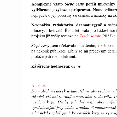
Komplexně vzato
potěší milovníky 
Slepé cesty
vytříbenou jazykovou průpravou.
Nutno zdůrazn
nepřijdete o její pověstný sarkasmus a narážky na ak
Novinářka, redaktorka, dramaturgyně a scén
filmových festivalů. Řadu let psala pro Lidové no
projektu již vyšly recenze na
Zvedá se vítr
(2023) a
Slepé cesty
jsem očekávala s nadšením, které posupn
na několik publikací. Líbily se mi především detail
protože psát rozhodně umí.
Závěrečné hodnocení: 65 %
Anotace:
Do malých městeček se lidé stěhují, aby vychovával
zlé věci, všichni se znají a sousedům se dá věřit.
všechno kazit. Osoby záhadně mizí, obec sužují 
vysvětlitelnými jevy vláda, armáda či mimozemské
tahá někdo úplně jiný? Ve chvílích krize se vyjev