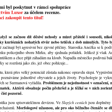
mi byl poskytnut v rámci spolupráce
ctvím Luxor
za účelem recenze.
ci zakoupit tento titul!
dyž se začnou dít děsivé nehody a mizet přátelé i sousedi, niko
aky
kuriózních
nohatých stvůr nebo tetiček z dob minulých. Tyto by
é začínají být agresivní bez zjevné příčiny. Starostka Anežka se k
pod
ánku policejního sboru Mirku, aby sjednala pořádek. Jelikož jí však 
rantiškem a chce přijít záhadám na kloub. Napadla městečko podivná bak
y se rozrůstá jako zlo, jež
obec pohlcuje...
tu,
která
přes velký potenciál zůstala nakonec opravdu slepá. Vyprávění
poznáváme jednotlivé obyvatele a jejich životy. Psychologie je vykr
Problémem je nejednotnost v označení, 
ných se Surmanová vyřádila.
zmatek. Aktérů obsahuje počin přehršel a je těžké se v nich zorien
 číst pozorně.
istika jsou spisovatelčinou devízou. Ve
Slepých cestách
jsou doplněny 
Morfologové užasnou, ale pro oko běžného čtenáře se d
archaismů.