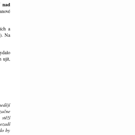
í nad
anové
ích a
). Na
vydalo
 ujít,
nedějí
ezačne
stěží
ozadí
kdo by