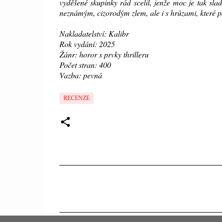
vyděšené skupinky rád scelil, jenže moc je tak slad
neznámým, cizorodým zlem, ale i s hrůzami, které p
Nakladatelství: Kalibr
Rok vydání: 2025
Žánr: horor s prvky thrilleru
Počet stran: 400
Vazba: pevná
RECENZE
K
o
m