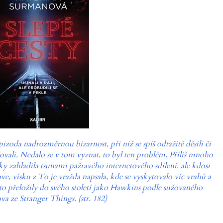
pizoda nadrozměrnou bizarnost, při níž se spíš odtažitě děsili či
žovali. Nedalo se v tom vyznat, to byl ten problém. Příliš mnoho
y zahladila tsunami pažravého internetového sdílení, ale kdosi
, vísku z To je vražda napsala, kde se vyskytovalo víc vrahů a
 to přeložily do svého století jako Hawkins podle sužovaného
a ze Stranger Things. (str. 182)