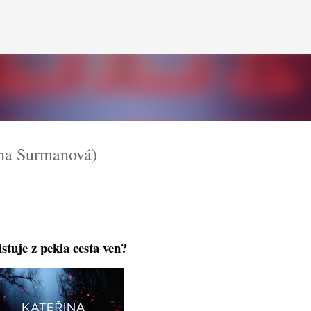
Přeskočit na hlavní obsah
na Surmanová)
stuje z pekla cesta ven?