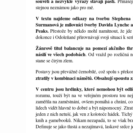
souvětí a nezvyklé výrazy stávají pastí.
Přinášejí
stejnou neznámou jako pro mě.
V textu najdeme odkazy na tvorbu Stephena 
Surmanová je milovníci tvorby Davida Lynche a
Peaks.
Přestože by někdo mohl namítnout, že jde 
dokonce i Odoleňané přirovnávají svoji situaci k ser
Žánrově titul balancuje na pomezí akčního thri
násilí ve všech podobách
. Od vražd po rozličná n
stane se čirým zlem.
Postavy jsou převážně černobílé, což spolu s pře
ztratily v kombinaci námětů. Obsahují spoustu z
V centru jsou hrdinky, které nemohou být odliš
rozumu, touží být na ve veřejném prostoru tou nej
zaměřila na zaměstnání, ovšem pomáhá a chrání, což 
lidech vidět hlavně to dobré a být nápomocný. Ztratil
jeden z nich netuší, jak ven z kolotoče hádek. Tich
knih a gamebooků. Nikam nezapadá, to se
však
br
Definuje se jako tlustá a nezajímavá, laskavé srdce 