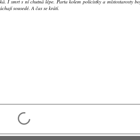
ká. I smrt s ní chutná lépe. Parta kolem policistky a místostarosty bo
áchají sousedé. A čas se krátí.