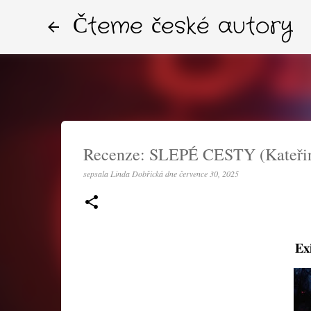
Čteme české autory
Recenze: SLEPÉ CESTY (Kateři
sepsala
Linda Dobřická
dne
července 30, 2025
Exi