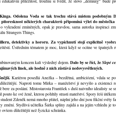
 edukativní příležitost, troufnu si tvrdit, že slovo „demiurg“ bude p
Kinga. Odolena Voda se tak trochu stává místem podobným D
 pitoresknost některých charakterů připomíná výlet do městečka
o vykradení zmíněných, opak je pravdou, sama autorka inspiraci zmi
iálu Strangers Things.
lleru, detektivky a hororu. Za vypíchnutí stojí explicitně vyobr
eštěstí. Ústředním tématem je moc, která když se ocitne ve špatných 
Dalo by se říci, že
kombinovaným koncem kalí výsledný dojem.
Slepé ce
ajímavých linek, ale hodně z nich zůstává nedovysvětlených.
nější.
Kariérou posedlá Anežka – bezdětná, ambiciózní, vdala se po
důležitější. Naproti tomu Mirka – manželství jí nevyšlo a existenci 
bere za poslání. Místostarosta František s duší naivního idealisty se s
 pouto ke své ženě, kterou pohltily strasti mateřství. Spory řeší útěkem
ý student Zdeněk nemá mnoho přátel, náplní jeho dní jsou fikční světy f
zy změní. Stydlivá učitelka Šárka splíny zajídá a na jejím vzhledu je to
je ovšem důležitější než fyzická schránka.