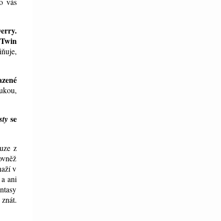
ro vás
erry.
 Twin
ňuje,
azené
rukou,
se
sty
uze z
rovněž
naží v
 a ani
antasy
 znát.