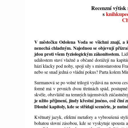
Recenzní výtisk 
s
knihkupe
Ch
V městečku Odolena Voda se všichni znají, a k
nenechá chladným. Najednou se objevují přízr
jdou proti všem fyziologickým zákonitostem.
Lid
událostem staví vlažně a občané dorážejí na kapit
hází klacky pod nohy, spojí síly s místostarostou F
nebo se snad jedná o vládní pokus? Parta kolem Mirk
Surmanová se po volné trilogii vydává na novou ces
formě má v prvních dvou třetinách spád, postupně 
skvěle, obzvláště na temných tajemstvích zúčastně
je užito příjmení, jindy křestní jméno, což činí 
Dlouhé kapitoly, kde se střídají scenérie, je nutné
Květnatý jazyk, efektní metafory a vybroušená styl
bohatou slovní zásobou, kde se vyskytuje spousta 