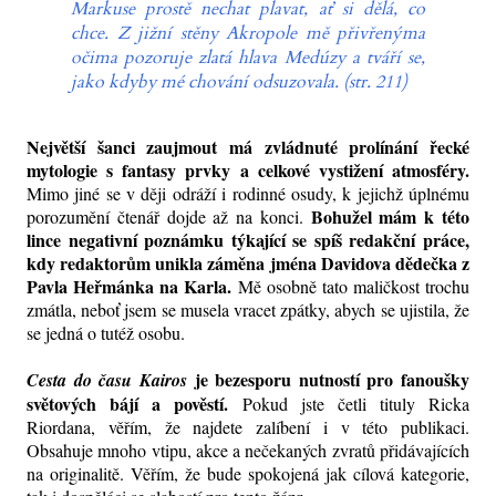
Markuse prostě nechat plavat, ať si dělá, co
chce. Z jižní stěny Akropole mě přivřenýma
očima pozoruje zlatá hlava Medúzy a tváří se,
jako kdyby mé chování odsuzovala. (str. 211)
Největší šanci zaujmout má zvládnuté prolínání řecké
mytologie s fantasy prvky a celkové vystižení atmosféry.
Mimo jiné se v ději odráží i rodinné osudy, k jejichž úplnému
Bohužel mám k této
porozumění čtenář dojde až na konci.
lince negativní poznámku týkající se spíš redakční práce,
kdy redaktorům unikla záměna jména Davidova dědečka z
Pavla Heřmánka na Karla.
Mě osobně tato maličkost trochu
zmátla, neboť jsem se musela vracet zpátky, abych se ujistila, že
se jedná o tutéž osobu.
je bezesporu nutností pro fanoušky
Cesta do času Kairos
světových bájí a pověstí.
Pokud jste četli tituly Ricka
Riordana, věřím, že najdete zalíbení i v této publikaci.
Obsahuje mnoho vtipu, akce a nečekaných zvratů přidávajících
na originalitě. Věřím, že bude spokojená jak cílová kategorie,