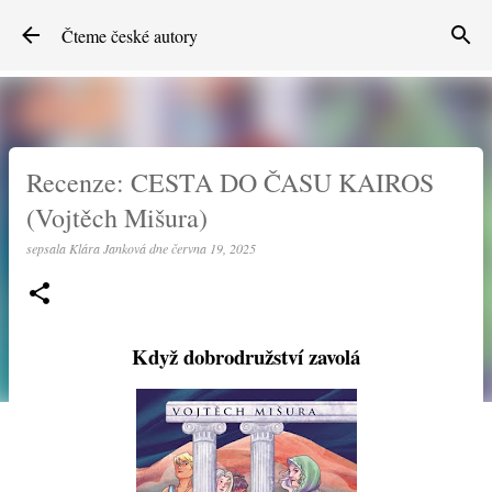
Přeskočit na hlavní obsah
Čteme české autory
Recenze: CESTA DO ČASU KAIROS
(Vojtěch Mišura)
sepsala
Klára Janková
dne
června 19, 2025
Když dobrodružství zavolá