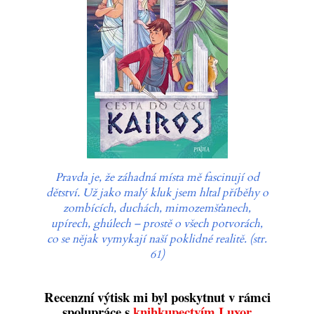
Pravda je, že záhadná místa mě fascinují od
dětství. Už jako malý kluk jsem hltal příběhy o
zombících, duchách, mimozemšťanech,
upírech, ghúlech – prostě o všech potvorách,
co se nějak vymykají naší poklidné realitě. (str.
61)
Recenzní výtisk mi byl poskytnut v rámci
spolupráce s
knihkupectvím Luxor