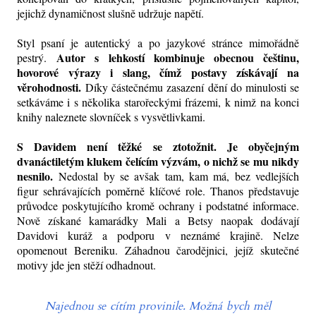
jejichž dynamičnost slušně udržuje napětí.
Styl psaní je autentický a po jazykové stránce mimořádně
Autor s lehkostí kombinuje obecnou češtinu,
pestrý.
hovorové výrazy i slang, čímž postavy získávají na
věrohodnosti.
Díky částečnému zasazení dění do minulosti se
setkáváme i s několika starořeckými frázemi, k nimž na konci
knihy naleznete slovníček s vysvětlivkami.
S Davidem není těžké se ztotožnit. Je obyčejným
dvanáctiletým klukem čelícím výzvám, o nichž se mu nikdy
nesnilo.
Nedostal by se avšak tam, kam má, bez vedlejších
figur sehrávajících poměrně klíčové role. Thanos představuje
průvodce poskytujícího kromě ochrany i podstatné informace.
Nově získané kamarádky Mali a Betsy naopak dodávají
Davidovi kuráž a podporu v neznámé krajině. Nelze
opomenout Bereniku. Záhadnou čarodějnici, jejíž skutečné
motivy jde jen stěží odhadnout.
Najednou se cítím provinile. Možná bych měl