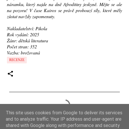
náramku, který najde na dně Afroditiny jeskyně. Mějte se ale
na pozoru! V čase Kairos se právě probouzí síly, které měly
zůstat navždy zapomenuty.
Nakladatelství: Pikola
Rok vydání: 2025
Žánr: dětská literatura
Počet stran: 352
Vazba: brožovaná
RECENZE
K
o
This site uses cookies from Google to deliver its services
m
and to analyze traffic. Your IP address and user-agent are
e
shared with Google along with performance and security