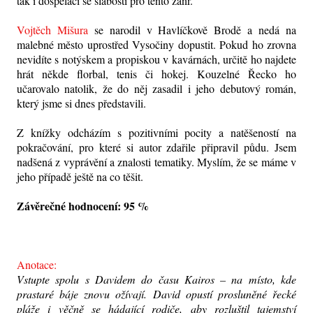
tak i dospěláci se slabostí pro tento žánr.
Vojtěch Mišura
se narodil v Havlíčkově Brodě a nedá na
malebné město uprostřed Vysočiny dopustit. Pokud ho zrovna
nevidíte s notýskem a propiskou v kavárnách, určitě ho najdete
hrát někde florbal, tenis či hokej. Kouzelné Řecko ho
učarovalo natolik, že do něj zasadil i jeho debutový román,
který jsme si dnes představili.
Z knížky odcházím s pozitivními pocity a natěšeností na
pokračování, pro které si autor zdařile připravil půdu. Jsem
nadšená z vyprávění a znalosti tematiky. Myslím, že se máme v
jeho případě ještě na co těšit.
Závěrečné hodnocení: 95 %
Anotace:
Vstupte spolu s Davidem do času Kairos – na místo, kde
prastaré báje znovu ožívají. David opustí prosluněné řecké
pláže i věčně se hádající rodiče, aby rozluštil tajemství