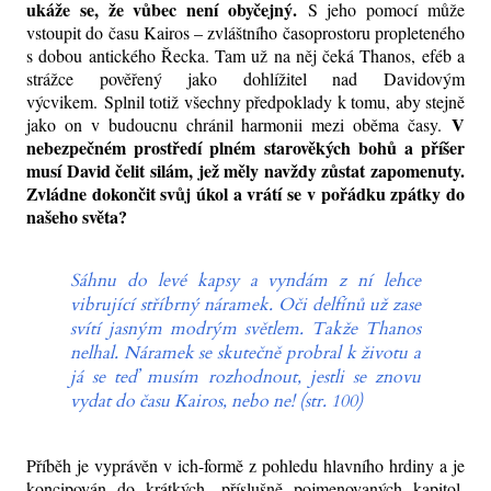
ukáže se, že vůbec není obyčejný.
S jeho pomocí může
vstoupit do času Kairos – zvláštního časoprostoru propleteného
s dobou antického Řecka. Tam už na něj čeká Thanos, eféb a
strážce pověřený jako dohlížitel nad Davidovým
výcvikem.
Splnil totiž všechny předpoklady k tomu, aby stejně
V
jako on v budoucnu chránil harmonii mezi oběma časy.
nebezpečném prostředí plném starověkých bohů a příšer
musí David čelit silám, jež měly navždy zůstat zapomenuty.
Zvládne dokončit svůj úkol a vrátí se v pořádku zpátky do
našeho světa?
Sáhnu do levé kapsy a vyndám z ní lehce
vibrující stříbrný náramek. Oči delfínů už zase
svítí jasným modrým světlem. Takže Thanos
nelhal. Náramek se skutečně probral k životu a
já se teď musím rozhodnout, jestli se znovu
vydat do času Kairos, nebo ne! (str. 100)
Příběh je vyprávěn v ich-formě z pohledu hlavního hrdiny a je
koncipován do krátkých, příslušně pojmenovaných kapitol,