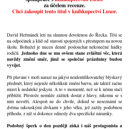
za účelem recenze.
Chci zakoupit tento titul v knihkupectví Luxor.
David Heřmánek letí na slunnou dovolenou do Řecka. Těší se
na odpočinek a klid od starostí spojených s přestupem na novou
školu. Bohužel je nucen denně poslouchat nekonečné hádky
Jednoho dne se mu ovšem stane zvláštní věc, která
rodičů.
navždy změní směr, jímž se společné prázdniny budou
vyvíjet.
Při plavání v moři narazí na jakýsi neidentifikovatelný blýskavý
předmět, který nejenže několikrát změní barvu, ale taktéž začne
mizet k nedaleké jeskyni. A to v momentě, než se k němu stačí
přiblížit. Přestože nemůže zážitek dostat z hlavy, nikomu se s
ním nesvěří. Alespoň ne do chvíle, dokud se neseznámí se
dvěma rakouskými dívkami v jeho věku, jež zažily podobnou
příhodu, z níž si dokonce odnesly dva specifické náramky.
Podobný šperk o den později získá i náš protagonista a