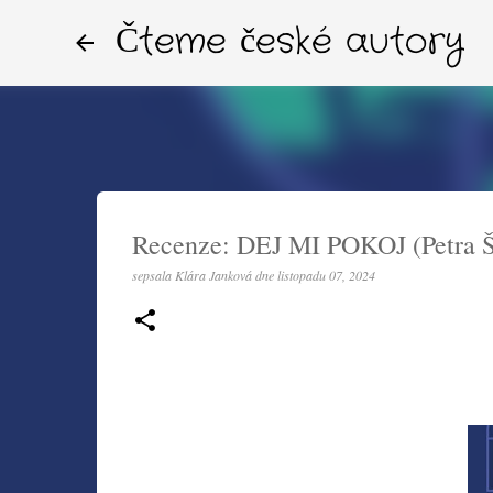
Čteme české autory
Recenze: DEJ MI POKOJ (Petra Š
sepsala
Klára Janková
dne
listopadu 07, 2024