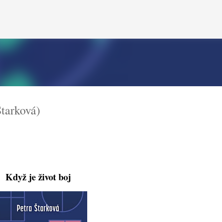
Přeskočit na hlavní obsah
tarková)
Když je život boj