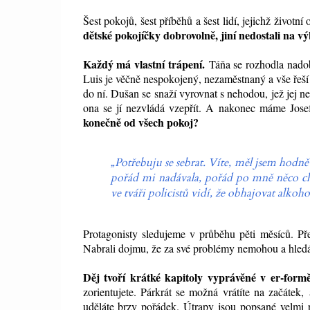
Šest pokojů, šest příběhů a šest lidí, jejichž život
dětské pokojíčky dobrovolně, jiní nedostali na v
Každý má vlastní
trápení
.
Táňa se rozhodla nadob
Luis je věčně nespokojený, nezaměstnaný a vše řeší 
do ní. Dušan se snaží vyrovnat s nehodou, jež jej
ne
ona se jí nezvládá vzepřít. A nakonec máme Josef
konečně od všech pokoj?
„Potřebuju se sebrat. Víte, měl jsem hodn
pořád mi nadávala, pořád po mně něco chtě
ve tváři policistů vidí, že obhajovat alkoh
Protagonisty sledujeme v průběhu pěti měsíců. Pře
Nabrali dojmu, že za své problémy nemohou a hledán
Děj tvoří krátké kapitoly vyprávěné v er-formě
zorientujete. Párkrát se možná vrátíte na začátek
uděláte brzy pořádek. Útrapy jsou popsané velmi re