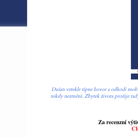
Dušan vztekle típne hovor a odhodí mobil 
nikdy nezmění. Zbytek života prožije tady
Za recenzní výti
Ch