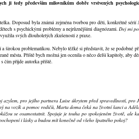
ych ji tedy především milovníkům dobře vrstvených psychologi
vatelka. Doposud byla známá zejména tvorbou pro děti, konkrétně sérií
o dětech s psychickými problémy a nejrůznějšími diagnózami.
Dej mi po
 využila svých dlouholetých zkušeností z praxe.
í a širokou problematikou. Nebylo těžké si představit, že se podobné
př
raně města. Příště bych možná jen ocenila o něco delší kapitoly, aby dě
 s čím přijde
autorka
příště.
oj azylem, pro jejího partnera Luise úkrytem před spravedlností, pro 
 na vozík a pomoc rodičů, Marta doma čeká na životní šanci a Adéla 
okážou se osamostatnit. Spojuj
e je touha po spokojeném životě, ale k
 pochopení i lásky a budou mít konečně od všeho špatného pokoj?