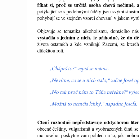
říkat si, proč se určitá osoba chová nečinně,
potýkající se s podobnými
úděly
jsou svými strastm
pohybují se ve stejném vzorci chování, v jakém vyrůs
Objevuje se tematika alkoholismu, domácího
nási
vystačila s jedním z nich, je příhodné, že do 
života ostatních a kde vznikají. Zázemí, ze které
důležitou roli.
„Chápeš to?“ zeptá se máma.
„Nevíme, co se u nich stalo,“ začne Josef o
„No tak proč nám to Táňa neřekne?“ vyje
„Možná to neměla lehký.“ napadne Josefa. (
Čtení rozhodně nepředstavuje oddychovou liter
obecné češtiny, vulgarismů a vyobrazených činů
se
nic nového, poskytne vám pohled na to, jak mohou 