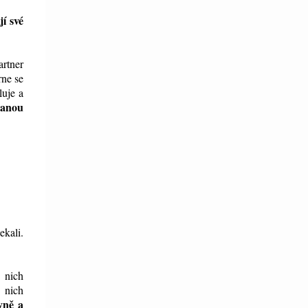
í své
artner
rne se
uje a
tanou
ekali.
 nich
v nich
vně a