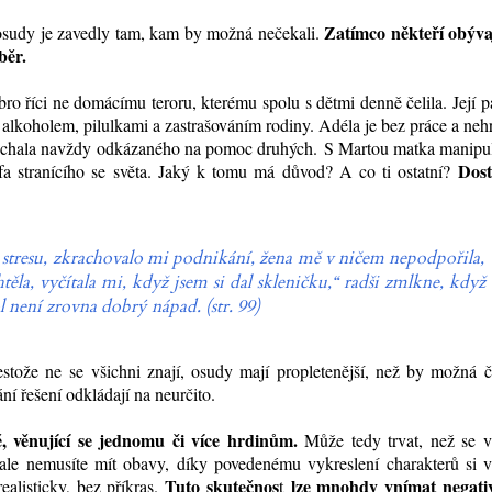
Zatímco někteří obývaj
ní osudy je zavedly tam, kam by možná nečekali.
ýběr.
ro říci ne domácímu teroru, kterému spolu s dětmi denně čelila. Její p
alkoholem, pilulkami a zastrašováním rodiny. Adéla je bez práce a neh
chala navždy odkázaného na pomoc druhých.
S Martou matka manipul
Dos
a stranícího se světa. Jaký k tomu má důvod? A co ti ostatní?
ě stresu, zkrachovalo mi podnikání, žena mě v ničem nepodpořila,
la, vyčítala mi, když jsem si dal skleničku,“ radši zmlkne, když
ol není zrovna dobrý nápad. (str. 99)
stože ne se všichni znají,
osudy
mají propletenější, než by možná č
í řešení odkládají na neurčito.
, věnující se jednomu či více hrdinům.
Může tedy trvat, než se v
, ale nemusíte mít obavy, díky povedenému vykreslení charakterů si 
Tuto skutečnos
lze mnohdy vnímat negati
alisticky, bez příkras.
t