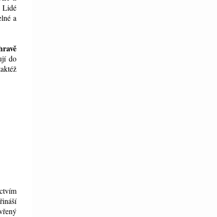
.
Lidé
elné a
hravě
jí do
taktéž
ctvím
řináší
evřený