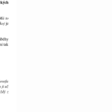
ckých
Má to
koj
je
íběhy
ní tak
Josefa
ji už
aždý z