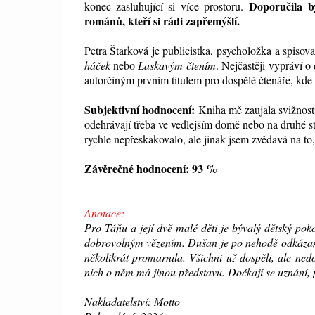
Doporučila b
konec zasluhující si více prostoru.
románů, kteří si rádi zapřemýšlí.
Petra Štarková je publicistka, psycholožka a spiso
háček
nebo
Laskavým čtením
. Nejčastěji vypráví 
autorčiným
prvním titulem pro dospělé čtenáře, kde
Subjektivní hodnocení:
Kniha
mě zaujala svižnost
odehrávají třeba ve vedlejším domě nebo na druhé st
rychle nepřeskakovalo, ale jinak jsem zvědavá na to,
Závěrečné hodnocení: 93 %
Anotace:
Pro Táňu a její dvě malé děti je bývalý dětský pok
dobrovolným vězením. Dušan je po nehodě odkázaný
několikrát promarnila. Všichni už dospěli, ale ned
nich o něm má jinou představu. Dočkají se uznání,
Nakladatelství: Motto