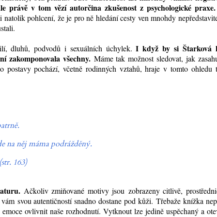
 ale právě v tom vězí autorčina zkušenost z psychologické praxe
i natolik pohlcení, že je pro ně hledání cesty ven mnohdy nepředstavit
tali.
I když by si Štarková 
lí
, dluhů, podvodů i sexuálních úchylek.
dění zakomponovala všechny.
Máme tak možnost sledovat, jak zasahu
ho postavy pochází, včetně rodinných vztahů, hraje v tomto ohledu 
patrně.
de na něj máma podrážděný.
str. 163)
aturu.
Ačkoliv zmiňované motivy jsou zobrazeny citlivě, prostředni
 vám
svou autentičností snadno dostane pod kůži.
Třebaže knížka nep
emoce ovlivnit naše rozhodnutí. Vytknout lze jedině uspěchaný a ot