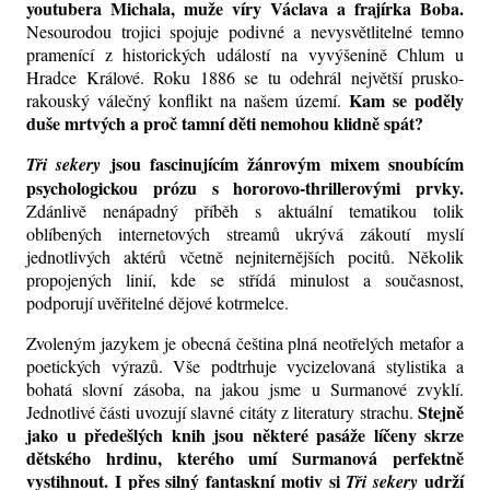
youtubera Michala, muže víry Václava a frajírka Boba.
Nesourodou trojici spojuje podivné a nevysvětlitelné temno
pramenící z historických událostí n
a vyvýšenině Chlum u
Hradce Králové. Roku 1886 se tu odehrál největší prusko-
Kam se poděly
rakouský válečný konflikt na našem území.
duše mrtvých a proč tamní děti nemohou klidně spát?
jsou fascinujícím žánrovým mixem snoubícím
Tři sekery
psychologickou prózu s hororovo-thrillerovými prvky.
Zdánlivě nenápadný příběh s aktuální tematikou tolik
oblíbených internetových streamů ukrývá
zákoutí
myslí
jednotlivých aktérů včetně nejniternějších
pocitů
. Několik
propojených linií, kde se střídá minulost a současnost,
podporují uvěřitelné dějové kotrmelce.
Zvoleným jazykem je obecná čeština plná neotřelých metafor a
poetických výrazů. Vše podtrhuje vycizelovaná stylistika a
bohatá slovní zásoba, na jakou jsme u Surmanové zvyklí.
Stejně
Jednotlivé části uvozují slavné citáty z literatury strachu.
jako u předešlých knih jsou některé pasáže líčeny skrze
dětského hrdinu
, kterého umí Surmanová perfektně
vystihnout. I přes silný fantaskní motiv si
udrží
Tři sekery