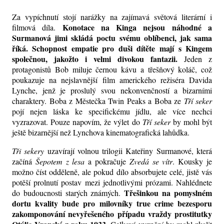
Za vypíchnutí stojí narážky na zajímavá světová literární i
Konotace na Kinga nejsou náhodné a
filmová díla.
Surmanová jimi skládá poctu svému oblíbenci, jak sama
říká. Schopnost empatie pro duši dítěte mají s Kingem
společnou, jakožto i velmi divokou fantazii.
Jeden z
protagonistů Bob miluje černou kávu a třešňový koláč, což
poukazuje na nejslavnější film amerického režiséra Davida
Lynche, jenž je proslulý svou nekonvenčností a bizarními
charaktery. Boba z Městečka Twin Peaks a Boba ze
Tří seker
pojí nejen láska ke specifickému jídlu, ale více nechci
vyzrazovat. Pouze napovím, že výlet do
Tří seker
by mohl být
ještě bizarnější než Lynchova kinematografická lahůdka.
Tři sekery
uzavírají volnou trilogii Kateřiny Surmanové, která
začíná
Šepotem z lesa
a pokračuje
Zvedá se vítr
. Kousky je
možno číst odděleně, ale pokud dílo absorbujete celé, jistě vás
potěší prolnutí postav mezi jednotlivými prózami. Nahlédnete
Třešinkou na pomyslném
do budoucnosti starých známých.
dortu kvality bude pro milovníky true crime bezesporu
zakomponování nevyřešeného případu vraždy prostitutky