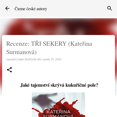
Přeskočit na hlavní obsah
Čteme české autory
Recenze: TŘI SEKERY (Kateřina
Surmanová)
sepsala
Linda Dobřická
dne
srpna 19, 2024
Jaké tajemství skrývá kukuřičné pole?