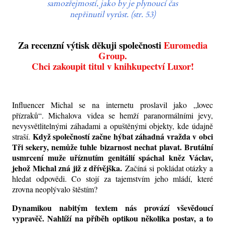
samozřejmostí, jako by je plynoucí čas
nepřinutil vyrůst. (str. 53)
Za recenzní výtisk děkuji společnosti
Euromedia
Group.
Chci zakoupit titul v knihkupectví Luxor!
Influencer Michal se na internetu proslavil jako „lovec
přízraků“.
Michalova
videa se hemží paranormálními jevy,
nevysvětlitelnými záhadami a opuštěnými objekty, kde údajně
Když společností začne hýbat záhadná vražda v obci
straší.
Tři sekery, nemůže tuhle bizarnost nechat plavat. Brutální
usmrcení muže uříznutím genitálií spáchal kněz Václav,
jehož Michal zná již z dřívějška.
Začíná si pokládat otázky a
hledat odpovědi. Co stojí za tajemstvím
jeho mládí
, které
zrovna neoplývalo štěstím?
Dynamikou nabitým textem nás provází vševědoucí
vypravěč. Nahlíží na příběh optikou několika postav, a to