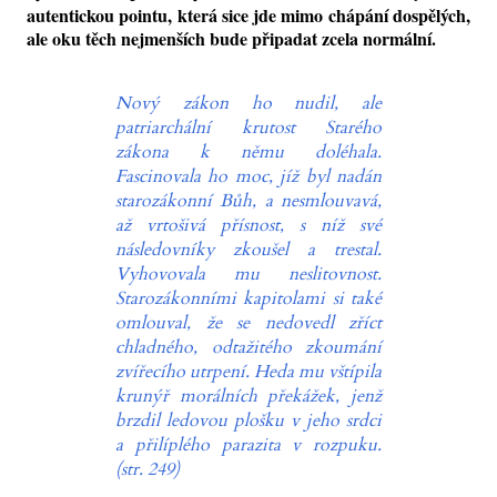
autentickou pointu, která sice jde mimo chápání dospělých,
ale oku těch nejmenších bude připadat zcela normální.
Nový zákon ho nudil, ale
patriarchální krutost Starého
zákona k němu doléhala.
Fascinovala ho moc, jíž byl nadán
starozákonní Bůh, a nesmlouvavá,
až vrtošivá přísnost, s níž své
následovníky zkoušel a trestal.
Vyhovovala mu neslitovnost.
Starozákonními kapitolami si také
omlouval, že se nedovedl zříct
chladného, odtažitého zkoumání
zvířecího utrpení. Heda mu vštípila
krunýř morálních překážek, jenž
brzdil ledovou plošku v jeho srdci
a přilíplého parazita v rozpuku.
(str. 249)