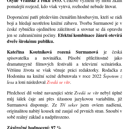
Otýlie Vranské z roku 1933.
Celkové vyznění by mohl zkalit
pomalejší rozjezd, kdo však vytrvá, rozhodně nebude litovat.
Doporučení patří především čtenářům hloubavým, kteří se rádi
bojí a hledají neotřelou knižní zábavu. Tvorba Surmanové je v
české rybníčku ojedinělou záležitostí a srovnat se dá
opravdu
Efektní kombinace žánrů otevírá
jen se zahraničními počiny.
dveře širokému publiku.
Kateřina Koutníková rozená Surmanová
je česká
spisovatelka a novinářka. Působí příležitostně jako
dramaturgyně filmových festivalů a televizní scénáristka.
Většinu života se však věnuje práci redaktorky. Rodačka z
Hodonína na knižní scéně debutovala v roce 2022
Šepotem z
lesa
a loni následoval
Zvedá se vítr
.
Předchozí díl volně navazující série
Zvedá se vítr
nebyl úplně
můj šálek čaje ani přes úžasnou jazykovou variabilitu, jíž
Surmanová disponuje. Ze
Tří seker
jsem ovšem nadšená,
originalitou nabitý kousek mě zaujal od prvních stran. Snoubí v
sobě reálný základ a nadpřirozeno.
Závěrečné hodnocení: 97 %