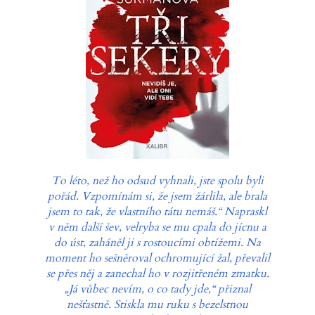
To léto, než ho odsud vyhnali, jste spolu byli
pořád. Vzpomínám si, že jsem žárlila, ale brala
jsem to tak, že vlastního tátu nemáš.“ Napraskl
v něm další šev, velryba se mu cpala do jícnu a
do úst, zaháněl ji s rostoucími obtížemi. Na
moment ho sešněroval ochromující žal, převalil
se přes něj a zanechal ho v rozjitřeném zmatku.
„Já vůbec nevím, o co tady jde,“ přiznal
nešťastně. Stiskla mu ruku s bezelstnou