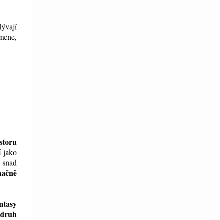
ývají
mene,
storu
í
jako
 snad
načně
ntasy
 druh