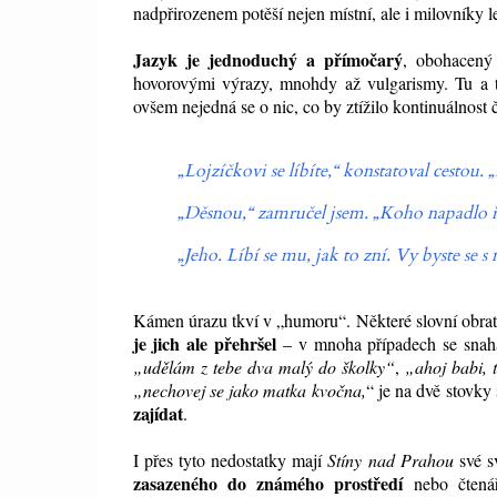
nadpřirozenem potěší nejen místní, ale i milovníky l
Jazyk je jednoduchý a přímočarý
, obohacený
hovorovými výrazy, mnohdy až vulgarismy. Tu a t
ovšem nejedná se o nic, co by ztížilo kontinuálnost č
„Lojzíčkovi se líbíte,“ konstatoval cestou.
„Děsnou,“ zamručel jsem. „Koho napadlo 
„Jeho. Líbí se mu, jak to zní. Vy byste se s 
Kámen úrazu tkví v „humoru“. Některé slovní obraty 
je jich ale přehršel
– v mnoha případech se snah
„udělám z tebe dva malý do školky“
,
„ahoj babi, 
„nechovej se jako matka kvočna,
“ je na dvě stovky
zajídat
.
I přes tyto nedostatky mají
Stíny nad Prahou
své s
zasazeného do známého prostředí
nebo čtenář