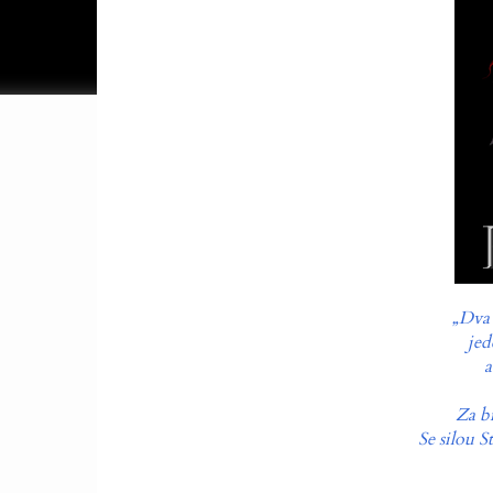
„Dva 
jed
a
Za b
Se silou S