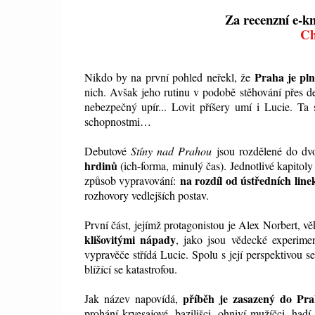
Za recenzní e-k
Ch
Praha je pl
Nikdo by na první pohled neřekl, že
nich. Avšak jeho rutinu v podobě stěhování přes de
nebezpečný upír... Lovit příšery umí i Lucie. Ta
schopnostmi…
Debutové
Stíny nad Prahou
jsou rozdělené do dv
hrdinů
(ich-forma, minulý čas). Jednotlivé kapitoly 
na rozdíl od ústředních lin
způsob vypravování:
rozhovory vedlejších postav.
První část, jejímž protagonistou je Alex Norbert, 
klišovitými nápady
, jako jsou vědecké experim
vypravěče střídá Lucie. Spolu s její perspektivou s
blížící se katastrofou.
příběh je zasazený do Pra
Jak název napovídá,
prohání krvesajové, bazilišci, ohniví mužíčci, hadí