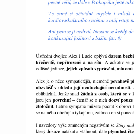
pevně věřil, že dole v Prokopáku ještě ni
To samé si očividně myslela i mladá b
kardiovaskulárního systému a můj vstup na
Ani jsem se jí nedivil. Nestane se každý 
konkurující Jožinovi z bažin. (str. 8)
darem bezb
Ústřední dvojice Alex i Lucie oplývá
křečovitě, nepřirozeně a na sílu
. A ačkoliv se j
jejich způsob vyprávění, mluvení 
odlišné jedince,
povahově p
Alex je o něco sympatičtější, nicméně
obzvlášť v ohledu její neutuchající nerudnosti
.
žádná z osob, která se v 
oblíbitelná. Jenže snad
povrchní
–
dozví pouze
jsou jen
č
tenář se o nich
ztotožnit
. Letmé sympatie můžete pocítit k obrovi 
se na něho obořují a tykají mu, zatímco on si pone
I navzdory výše zmíněným negativům se
Stíny na
plynulost čt
který dokáže nalákat a vtáhnout, dále