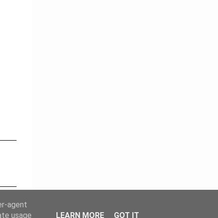
er-agent
rate usage
LEARN MORE
GOT IT