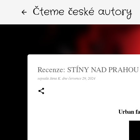
Čteme české autory
Recenze: STÍNY NAD PRAHOU (
sepsala
Jana K.
dne
července 29, 2024
Urban fa