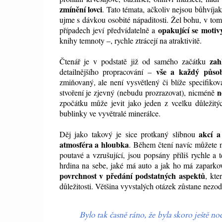
zmínění lovci
. Tato témata, ačkoliv nejsou bůhvíjak 
ujme s dávkou osobité nápaditosti. Žel bohu, v to
opakující se motiv
případech jeví předvídatelně a
knihy temnoty –, rychle ztrácejí na atraktivitě.
zah
Čtenář je v podstatě již od samého začátku
vše a každý působ
detailnějšího propracování –
zmiňovaný, ale není vysvětlený či blíže specifik
n
stvoření je zjevný (nebudu prozrazovat), nicméně
zpočátku může jevit jako jeden z vcelku důležitýc
bublinky ve vyvětralé minerálce.
akcí a
Děj jako takový je sice protkaný slibnou
atmosféra a hloubka
. Během čtení navíc můžete n
poutavé a vzrušující, jsou popsány příliš rychle a
hrdina na sebe, jaké má auto a jak ho má zaparko
povrchnost v předání podstatných aspektů
, kte
důležitosti. Většina vyvstalých otázek zůstane nezo
Bylo tak časně ráno, že byla skoro ještě no