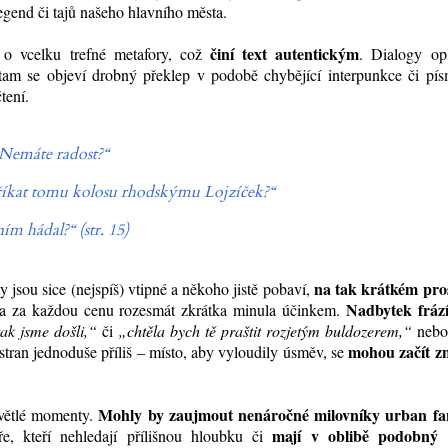
egend či tajů našeho hlavního města.
činí text autentickým
 o vcelku trefné metafory, což
. Dialogy opl
am se objeví drobný překlep v podobě chybějící interpunkce či pís
tení.
 „Nemáte radost?“
říkat tomu kolosu rhodskýmu Lojzíček?“
ním hádal?“ (str. 15)
na tak krátkém pro
jsou sice (nejspíš) vtipné a někoho jistě pobaví,
Nadbytek fráz
a za každou cenu rozesmát zkrátka minula účinkem.
tak jsme došli,“
či
„chtěla bych tě praštit rozjetým buldozerem,“
nebo
mohou začít z
 stran jednoduše příliš – místo, aby vyloudily úsměv, se
Mohly by zaujmout nenáročné milovníky urban fa
větlé momenty.
mají v oblibě podobný
e, kteří nehledají přílišnou hloubku či