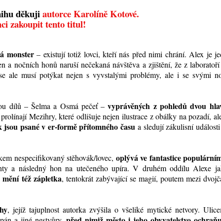
nihu děkuji
autorce Karolíně Kotové.
ci zakoupit tento titul!
ná monster
– existují totiž lovci, kteří nás před nimi chrání. Alex je j
n a nočních honů naruší nečekaná návštěva a zjištění, že z laboratoří
 se ale musí potýkat nejen s vyvstalými problémy, ale i se svými n
vyprávěných z pohledů dvou hla
ou dílů – Šelma a Osmá pečeť –
prolínají Mezihry, které odlišuje nejen ilustrace z obálky na pozadí, al
ek jsou psané v er-formě přítomného času
a sledují zákulisní událost
oplývá ve fantastice populárním
věkem nespecifikovaný stěhovák/lovec,
enty a následný hon na utečeného upíra. V druhém oddílu Alexe ja
mění též zápletka
e
, tentokrát zabývající se magií, poutem mezi dvojč
hy
, jejíž tajuplnost autorka zvýšila o všeliké mytické netvory. Ulic
před nimiž město i jeho obyvatelstvo ochraňuj
 pán a jiné nestvůry,