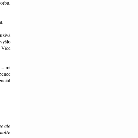
orbu,
t.
oužívá
 vyšlo
. Více
i – mi
penec
enciál
se ale
o může