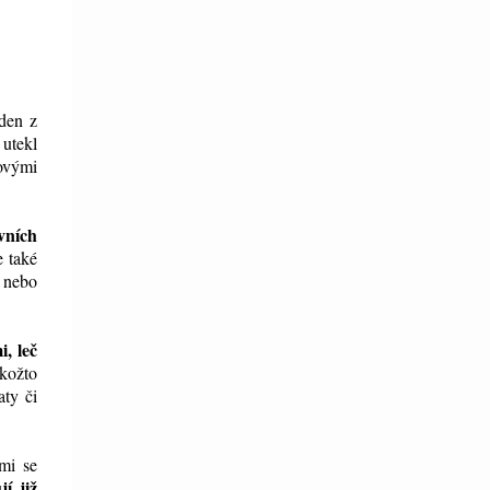
eden z
 utekl
ovými
vních
e také
i nebo
i, leč
kožto
aty či
emi se
í již