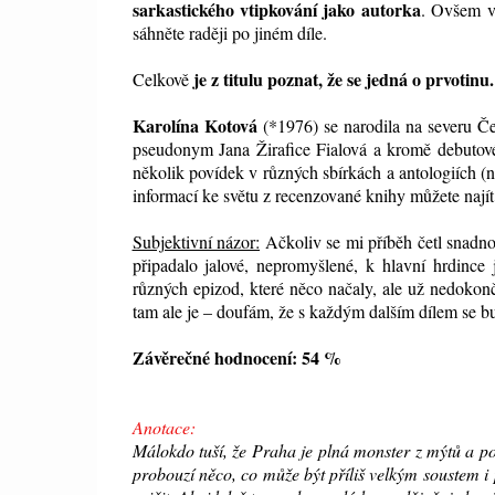
sarkastického vtipkování jako autorka
. Ovšem v
sáhněte raději po jiném díle.
je z titulu poznat, že se jedná o prvotinu.
Celkově
Karolína Kotová
(*1976) se narodila na severu Čec
pseudonym Jana Žirafice Fialová a kromě debut
několik povídek v různých sbírkách a antologiích (
informací ke světu z recenzované knihy můžete nají
Subjektivní názor:
Ačkoliv se mi příběh četl snadno
připadalo jalové, nepromyšlené, k hlavní hrdince
různých epizod, které něco načaly, ale už nedokon
tam ale je – doufám, že s každým dalším dílem se bu
Závěrečné hodnocení: 54 %
Anotace:
Málokdo tuší, že Praha je plná monster z mýtů a pov
probouzí něco, co může být příliš velkým soustem 