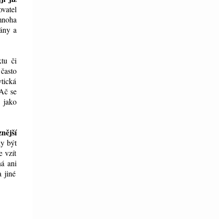
ovatel
mnoha
ány a
tu či
 často
tická
 Ač se
ě jako
nější
ly být
e vzít
á ani
a jiné