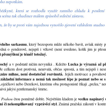
koho nepotkám.
ěžkyně, která se rozhodla využít ranního chladu k posílení
 scénu tak chudince málem způsobil srdeční zástavu.
den, že by se proti vám najednou vynořilo zjevení vzhledem snadno
řehého sarkasmu
, který bezesporu může někoho bavit, avšak místy p
edná o genderově, nejspíš i věkově (není uvedeno, kolik jim je přesn
i přemýšlení je téměř totožný.
lochý
Lucka je výrazná až pří
a v podstatě ničím nevyniká . Kdežto
 Je celkem dost protivná, neurvalá, občas sprostá, a tím nejspíš i ne
knize mihne, není dostatečně rozvinutá.
Jejich motivace a povahové
 základní informace a nemá tak možnost lépe je poznat nebo se s
Lojzíčkovi nebo Derekovi, kterému oba protagonisté říkají „prcku,“ ne
chává jakýsi gentlemanský šmrnc.
vcelku napínavý 
d Prahou
čtou poměrně dobře. Největším kladem je
ení či nekomplikovaný vyprávěcí styl
. Známá pražská zákoutí v kontr