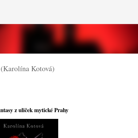
Přeskočit na hlavní obsah
Karolína Kotová)
ntasy z uliček mytické Prahy