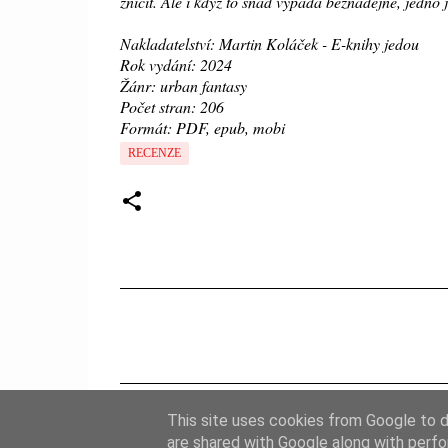
zničit. Ale i když to snad vypadá beznadějně, jedno je
Nakladatelství: Martin Koláček - E-knihy jedou
Rok vydání: 2024
Žánr: urban fantasy
Počet stran: 206
Formát: PDF, epub, mobi
RECENZE
K
o
m
e
This site uses cookies from Google to de
n
are shared with Google along with perfo