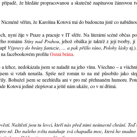
 případě, že hledáte propracovanou a skutečně napínavou žánrovou tv
Nicméně věřím, že Karolína Kotová má do budoucna jistě co nabídnou
h, nyní žije v Praze a pracuje v IT sféře. Na literární scéně občas p
ového románu
Stíny nad Prahou
, jehož obálka je taktéž z její tvorby, jí
např
Výpravy do brány fantazie
,
… a pak přišlo ráno
,
Polohy lásky
aj.)
t na facebookovém profilu
Osmá brána
.
 a lehce, nedokázala jsem se naladit na jeho vlnu. Všechno – a všichn
 jsem si vztah nenašla. Spíše než román to na mě působilo jako sle
čily. Bohužel jsem se nezhlédla ani v pro mě přehnaném humoru. Pot
de Kotová jedině zlepšovat a ještě nám ukáže, co v ní dřímá.
ěstí. Naštěstí jsou tu lovci, kteří nás před nimi neúnavně chrání. Teď 
i pro ně. Do našeho světa natahuje svá chapadla moc, která ho snadn