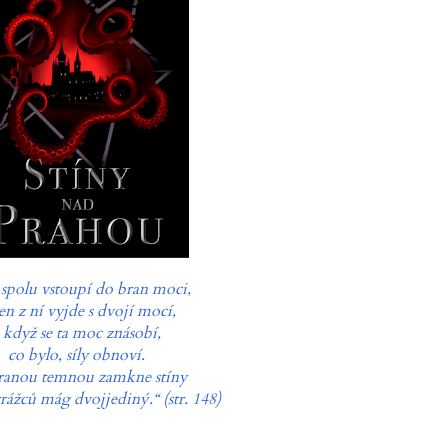
spolu vstoupí do bran moci,
en z ní vyjde s dvojí mocí,
 když se ta moc znásobí,
co bylo, síly obnoví.
ranou temnou zamkne stíny
trážců mág dvojjediný.“ (str. 148)