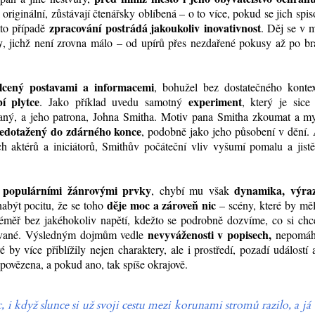
originální, zůstávají čtenářsky oblíbená – o to více, pokud se jich spis
zpracování
postrádá jakoukoliv
inovativnost
mto případě
. Děj se v 
y
, jichž není zrovna málo – od upírů přes nezdařené pokusy až po br
lcený postavami a informacemi
, bohužel bez dostatečného kontex
í plytce
experiment
. Jako příklad uvedu samotný
, který je sice
ovaný, a jeho patrona, Johna Smitha. Motiv pana Smitha zkoumat a my
edotažený do zdárného konce
, podobně jako jeho působení v dění.
h aktérů a iniciátorů, Smithův počáteční vliv vyšumí pomalu a jist
 populárními žánrovými prvky
dynamika, výraz
, chybí mu však
děje moc a zároveň nic
abýt pocitu, že se toho
– scény, které by mě
 téměř bez jakéhokoliv napětí, kdežto se podrobně dozvíme, co si chc
nevyváženosti v popisech,
vané.
Výsledným dojmům vedle
nepomáh
ré by více přiblížily nejen charaktery, ale i prostředí, pozadí událostí 
dpovězena, a pokud ano, tak spíše okrajově.
c, i když slunce si už svoji cestu mezi korunami stromů razilo, a já