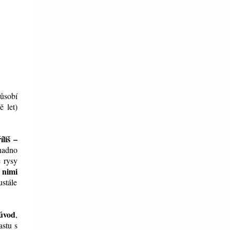
ůsobí
ě let)
liš –
snadno
 rysy
 nimi
ustále
úvod
,
astu s