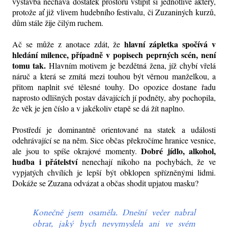
výstavba nechává dostatek prostoru vštípit si jednotlivé aktéry,
protože ať již vlivem hudebního festivalu, či Zuzaniných kurzů,
dům stále žije čilým ruchem.
hlavní zápletka spočívá v
Ač se může z anotace zdát, že
hledání milence, případně v popisech peprných scén, není
tomu tak.
Hlavním motivem je bezdětná žena, jíž chybí vřelá
náruč a která se zmítá mezi touhou být věrnou manželkou, a
přitom naplnit své tělesné touhy. Do opozice dostane řadu
naprosto odlišných postav dávajících jí podněty, aby pochopila,
že věk je jen číslo a v jakékoliv etapě se dá žít naplno.
Prostředí je dominantně orientované na statek a události
odehrávající se na něm. Sice občas překročíme hranice vesnice,
Dobré jídlo, alkohol,
ale jsou to spíše okrajové momenty.
hudba i přátelství
nenechají nikoho na pochybách, že ve
vypjatých chvílích je lepší být obklopen spřízněnými lidmi.
Dokáže se Zuzana odvázat a občas shodit upjatou masku?
Konečně jsem osaměla. Dnešní večer nabral
obrat, jaký bych nevymyslela ani ve svém