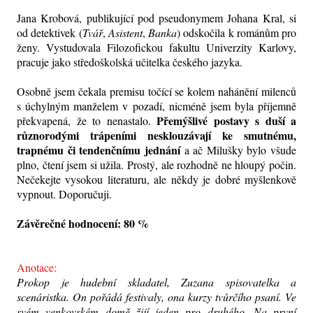
Jana Krobová, publikující pod pseudonymem Johana Kral, si
od detektivek (
Tvář
,
Asistent
,
Banka
) odskočila k románům pro
ženy. Vystudovala Filozofickou fakultu Univerzity Karlovy,
pracuje jako středoškolská učitelka českého jazyka.
Osobně jsem čekala premisu točící se kolem nahánění milenců
s úchylným manželem v pozadí, nicméně jsem byla příjemně
Přemýšlivé postavy s duší a
překvapená, že to nenastalo.
různorodými trápeními nesklouzávají ke smutnému,
trapnému či tendenčnímu jednání
a ač Milušky bylo všude
plno, čtení jsem si užila. Prostý, ale rozhodně ne hloupý počin.
Nečekejte vysokou literaturu, ale někdy je dobré myšlenkově
vypnout. Doporučuji.
Závěrečné hodnocení: 80 %
Anotace:
Prokop je hudební skladatel, Zuzana spisovatelka a
scenáristka. On pořádá festivaly, ona kurzy tvůrčího psaní. Ve
svém venkovském domě žijí jeden pro druhého. Na první