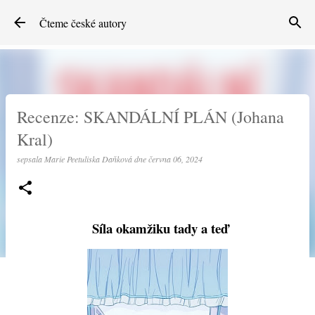
Přeskočit na hlavní obsah
Čteme české autory
Recenze: SKANDÁLNÍ PLÁN (Johana
Kral)
sepsala
Marie Peetuliska Daňková
dne
června 06, 2024
Síla okamžiku tady a teď