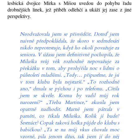
lesbická dvojice Mirka s Míšou uvedou do pohybu řadu
drobnějších linek, jež příběh odlehčí a ukáží jej zase z jiné
perspektivy.
Neodvažovala jsem se přisvědčit. Doteď jsem
naivně předpokládala, že skoro v sedmdesáti
nikdo neprotestuje, když ho okolí považuje za
seniora. V úžasu jsem definitivně pochopila, že
Miluška svůj věk rozhodně nepovažuje za
překážku v tom, aby prohýřila noc s lidmi o
půlstoletí mladšími. „Tedy… připusťme, že jsi
v tom klubu byla nejstarší.“ „To rozhodně
ano,“ dmula se pýchou i po telefonu. „Cítila
jsem se skvěle. Komu by vadil můj rok
narození?“ „Třeba Martince,“ zkusila jsem
opatrně nadhodit. Marně jsem pátrala v
paměti, co říkala Miluška. Kolik jí bude?
Šestnáct? Copak taková holka půjde do klubu s
babičkou? „Ta se na můj vkus chovala moc
vzorně, pila jenom džus, tak jsem jí do něj