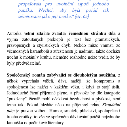
propašovala pro uvolnění aspoň jednoho
panáka. Nechci, aby byla pořád tak
sešněrovaná jako její matka.“ (str. 65)
velmi zdařile zvládla řemeslnou stránku díla
Autorka
a
vyjma zatoulaných překlepů je text bez gramatických,
pravopisných a stylistických chyb. Někdo může vnímat, že
všemožných karambolů a ztřeštěností je nadmíru, takže dochází
trochu k motání v kruhu, nicméně rozhodně nelze tvrdit, že by
byly předvídatelné.
Společenský román zabývající se dlouholetým soužitím
, z
něhož vyprchala vášeň, dává naději, že kompromis a
spokojenost lze nalézt v každém věku, i když to stojí úsilí.
Jednoduché čtení příjemně plyne, a přestože by dle kategorie
"pro ženy" čtenář mohl očekávat bezduchost a plytkost, není
tomu tak. Pokud hledáte něco na příjemný relax,
Skandální
plán
je pravou volbou. Humor, smutek, přátelství, spolupráce i
trocha erotiky, to vše ve správném dávkování potěší nejednoho
fanouška odpočinkové literatury.