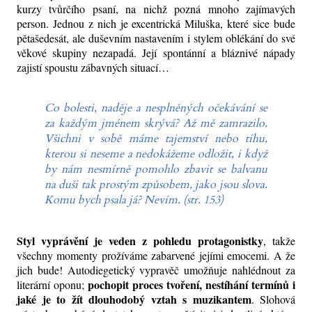
kurzy tvůrčího psaní, na nichž pozná mnoho zajímavých
person. Jednou z nich je excentrická Miluška, které sice bude
pětašedesát, ale duševním nastavením i stylem oblékání do své
věkové skupiny nezapadá. Její spontánní a bláznivé nápady
zajistí spoustu zábavných situací…
Co bolesti, naděje a nesplněných očekávání se
za každým jménem skrývá? Až mě zamrazilo.
Všichni v sobě máme tajemství nebo tíhu,
kterou si neseme a nedokážeme odložit, i když
by nám nesmírně pomohlo zbavit se balvanu
na duši tak prostým způsobem, jako jsou slova.
Komu bych psala já? Nevím. (str. 153)
Styl vyprávění je veden z pohledu protagonistky
, takže
všechny momenty prožíváme zabarvené jejími emocemi. A že
jich bude! Autodiegetický vypravěč umožňuje nahlédnout za
pochopit proces tvoření, nestíhání termínů i
literární oponu;
jaké je to žít dlouhodobý vztah s muzikantem
. Slohová