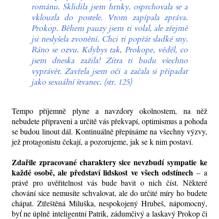
románu. Sklidila jsem hrnky, osprchovala se a
vklouzla do postele. Vtom zapípala zpráva.
Prokop. Během pauzy jsem ti volal, ale zřejmě
jsi neslyšela zvonění. Chci ti popřát sladké sny.
Ráno se ozvu. Kdybys tak, Prokope, věděl, co
jsem dneska zažila! Zítra ti budu všechno
vyprávět. Zavřela jsem oči a začala si připadat
jako sexuální štvanec. (str. 125)
Tempo příjemně plyne a navzdory okolnostem, na něž
nebudete připraveni a určitě vás překvapí, optimismus a pohoda
se budou linout dál. Kontinuálně přepínáme na všechny výzvy,
jež protagonistu čekají, a pozorujeme, jak se k nim postaví.
Zdařile zpracované charaktery sice nevzbudí
sympatie
ke
každé osobě, ale představí lidskost ve všech odstínech
–
a
právě pro uvěřitelnost vás bude bavit o nich číst. Některé
chování sice nemusíte schvalovat, ale do určité míry ho budete
chápat. Ztřeštěná Miluška, nespokojený Hrubeš, nápomocný,
byť ne úplně inteligentní Patrik, zádumčivý a laskavý Prokop či