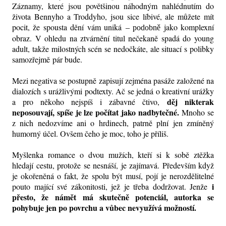
Záznamy, které jsou povětšinou náhodným nahlédnutím do
života Bennyho a Troddyho, jsou sice líbivé, ale můžete mít
pocit, že spousta dění vám uniká
jako komplexní
– podobně
obraz. V ohledu na ztvárnění titul nečekaně spadá do young
adult, takže milostných scén se nedočkáte, ale situací s polibky
samozřejmě pár bude.
Mezi negativa se postupně zapisují zejména pasáže založené na
dialozích s urážlivými podtexty. Ač se jedná o kreativní urážky
děj nikterak
a pro někoho nejspíš i zábavné čtivo,
neposouvají, spíše je lze počítat jako nadbytečné.
Mnoho se
z nich nedozvíme ani o hrdinech, patrně plní jen zmíněný
humorný účel. Ovšem čeho je moc, toho je příliš.
Myšlenka romance o dvou mužích, kteří si k sobě ztěžka
hledají cestu, protože se nesnáší, je zajímavá. Především když
je okořeněná o fakt, že spolu být musí, pojí je nerozdělitelné
i
pouto mající své zákonitosti, jež je třeba dodržovat. Jenže
přesto, že
námět
má skutečně potenciál, autorka se
pohybuje jen po povrchu a vůbec nevyužívá možností.