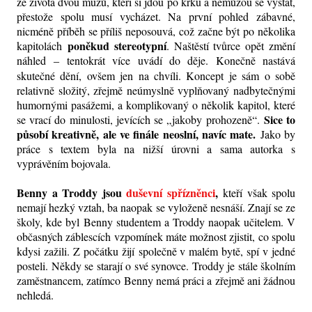
ze života dvou mužů, kteří si jdou po krku a nemůžou se vystát,
přestože spolu musí vycházet. Na první pohled zábavné,
nicméně příběh se příliš neposouvá, což začne být po několika
poněkud stereotypní
kapitolách
. Naštěstí tvůrce opět změní
náhled
tentokrát více uvádí do děje. Konečně nastává
–
skutečné dění, ovšem jen na chvíli. Koncept je sám o sobě
relativně složitý, zřejmě neúmyslně vyplňovaný nadbytečnými
humornými pasážemi, a komplikovaný o několik kapitol, které
Sice to
se vrací do minulosti, jevících se „jakoby prohozeně“.
působí kreativně, ale ve finále neoslní, navíc mate.
Jako by
práce s textem byla na nižší úrovni a sama autorka s
vyprávěním bojovala.
Benny a Troddy jsou
duševní spřízněnci
,
kteří však spolu
nemají hezký vztah, ba naopak se vyloženě nesnáší. Znají se ze
školy, kde byl Benny studentem a Troddy naopak učitelem. V
občasných záblescích vzpomínek máte možnost zjistit, co spolu
kdysi zažili. Z počátku žijí společně v malém bytě, spí v jedné
posteli. Někdy se starají o své synovce. Troddy je stále školním
zaměstnancem, zatímco Benny nemá práci a zřejmě ani žádnou
nehledá.