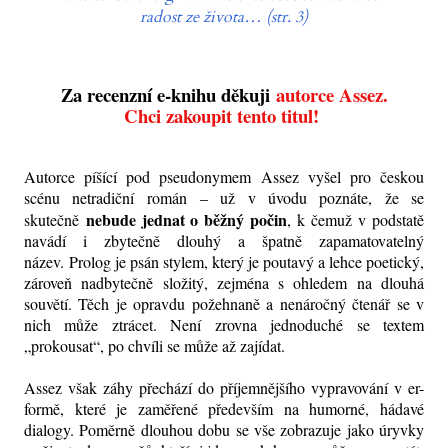
radost ze života… (str. 3)
Za recenzní e-knihu děkuji
autorce Assez.
Chci zakoupit tento titul!
Autorce píšící pod pseudonymem Assez vyšel pro českou
scénu netradiční román
už v úvodu poznáte, že se
–
nebude jednat o běžný počin
skutečně
, k čemuž v podstatě
navádí i zbytečně dlouhý a špatně zapamatovatelný
název.
Prolog je psán stylem, který je poutavý a lehce poetický,
zároveň nadbytečně složitý, zejména s ohledem na dlouhá
souvětí. Těch je opravdu požehnaně a nenáročný čtenář se v
nich může ztrácet. Není zrovna jednoduché se textem
„prokousat“, po chvíli se může až zajídat.
Assez však záhy přechází do příjemnějšího vypravování v er-
formě, které je zaměřené především na humorné, hádavé
dialogy. Poměrně dlouhou dobu se vše zobrazuje jako úryvky