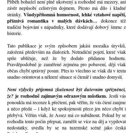
Příběh bohužel není plně ukotvený a rozhodně má mezery, ani
závěr nepůsobí celistvým dojmem
řesto má dílo i kladné
. P
Všudypřítomná humornost, lehké vztahové napětí,
stránky.
příznivá romantika v malých dávkách…
dokonce též
tradiční bojování s nápadníky, které dodávají dobový šmrnc z
historie.
Tato publikace je svým způsobem jakási mozaika úryvků,
založená především na dialozích. Netradiční pojetí, které však
spíše ubližuje, než že by dodalo přidanou hodnotu.
Pravděpodobně je zaměřené zejména pro pobavení, ději však
občas chybí správný posun. Přes to všechno se však dá v textu
snadno orientovat a některé situace si čtenář i snadno domyslí.
Není vždycky příjemná zkušenost být duševním spřízněnci,
je rozhodně zajímavým odrazovým můstkem.
že?
Jestli vás
ponoukla má recenze k přečtení, pak věřím, že vás čtení zaujme
a něco předá
i když ke spokojenosti přece jen něco chybí i
–
přebývá. Věřím však, že Assez má co nabídnout. Pokud by se
rozhodla tento počin přepsat, zaměřit se více na děj a vypilovat
nedostatky, uvedla by se na tuzemské scéně jako česká