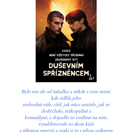
Bylo mu zle od žaludku a někde v tom místě,
kde sídlila jeho
svobodná vůle, cítil, jak něco umřelo, jak to
dodýchalo, těžkopádně a
beznadějně, a dopadlo to vysílené na zem,
vysublimovalo to skrze kůži
a tělesnou energii a vzalo si to s sebou veškerou