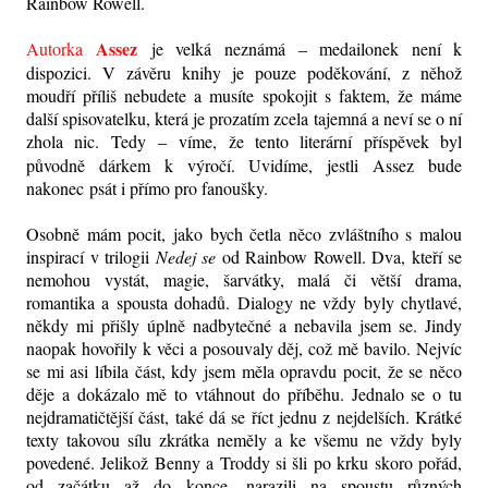
Rainbow Rowell.
Assez
Autorka
je velká neznámá
edailonek není k
– m
dispozici. V závěru knihy je pouze poděkování, z něhož
moudří příliš nebudete a musíte spokojit s faktem, že máme
další spisovatelku, která je prozatím zcela tajemná a neví se o ní
zhola nic. Tedy
víme, že tento literární příspěvek byl
–
původně dárkem k výročí. Uvidíme, jestli Assez bude
nakonec psát i přímo pro fanoušky.
Osobně mám pocit, jako bych četla něco zvláštního s malou
inspirací v trilogii
Nedej se
od Rainbow Rowell. Dva, kteří se
nemohou vystát, magie, šarvátky, malá či větší drama,
romantika a spousta dohadů. Dialogy ne vždy byly chytlavé,
někdy mi přišly úplně nadbytečné a nebavila jsem se. Jindy
naopak hovořily k věci a posouvaly děj, což mě bavilo. Nejvíc
se mi asi líbila část, kdy jsem měla opravdu pocit, že se něco
děje a dokázalo mě to vtáhnout do příběhu. Jednalo se o tu
nejdramatičtější část, také dá se říct jednu z nejdelších. Krátké
texty takovou sílu zkrátka neměly a ke všemu ne vždy byly
povedené. Jelikož Benny a Troddy si šli po krku skoro pořád,
od začátku až do konce, narazili na spoustu různých