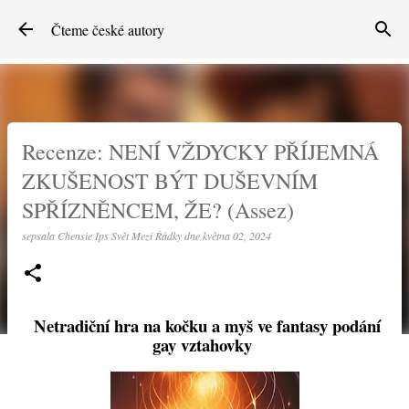
Přeskočit na hlavní obsah
Čteme české autory
Recenze: NENÍ VŽDYCKY PŘÍJEMNÁ
ZKUŠENOST BÝT DUŠEVNÍM
SPŘÍZNĚNCEM, ŽE? (Assez)
sepsala
Chensie Ips Svět Mezi Řádky
dne
května 02, 2024
Netradiční hra na kočku a myš ve fantasy podání
gay vztahovky