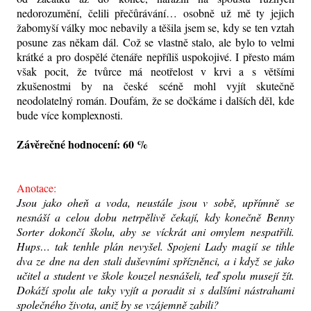
nedorozumění, čelili přečůrávání… osobně už mě ty jejich
žabomyší války moc nebavily a těšila jsem se, kdy se ten vztah
posune zas někam dál. Což se vlastně stalo, ale bylo to velmi
krátké a pro dospělé čtenáře nepříliš uspokojivé. I přesto mám
však pocit, že tvůrce má neotřelost v krvi a s většími
zkušenostmi by na české scéně mohl vyjít skutečně
neodolatelný román. Doufám, že se dočkáme i dalších děl, kde
bude více komplexnosti.
Závěrečné hodnocení: 60 %
Anotace:
Jsou jako oheň a voda, neustále jsou v sobě, upřímně se
nesnáší a celou dobu netrpělivě čekají, kdy konečně Benny
Sorter dokončí školu, aby se víckrát ani omylem nespatřili.
Hups… tak tenhle plán nevyšel. Spojeni Lady magií se tihle
dva ze dne na den stali duševními spřízněnci, a i když se jako
učitel a student ve škole kouzel nesnášeli, teď spolu musejí žít.
Dokáží spolu ale taky vyjít a poradit si s dalšími nástrahami
společného života, aniž by se vzájemně zabili?