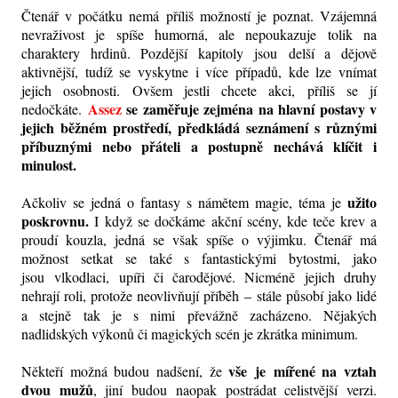
Čtenář v počátku nemá příliš možností je poznat. Vzájemná
nevraživost je spíše humorná, ale nepoukazuje tolik na
charaktery hrdinů. Pozdější kapitoly jsou delší a dějově
aktivnější, tudíž se vyskytne i více případů, kde lze vnímat
jejich osobnosti. Ovšem jestli chcete akci, příliš se jí
Assez
se zaměřuje zejména na hlavní postavy v
nedočkáte.
jejich běžném prostředí, předkládá seznámení s různými
příbuznými nebo přáteli a postupně nechává klíčit i
minulost.
užito
Ačkoliv se jedná o fantasy s námětem magie, téma je
poskrovnu.
I když se dočkáme akční scény, kde teče krev a
proudí kouzla, jedná se však spíše o výjimku. Čtenář má
možnost setkat se také s fantastickými bytostmi, jako
jsou vlkodlaci, upíři či čarodějové. Nicméně jejich druhy
nehrají roli, protože neovlivňují příběh
stále působí jako lidé
–
a stejně tak je s nimi převážně zacházeno. Nějakých
nadlidských výkonů či magických scén je zkrátka minimum.
vše je mířené na vztah
Někteří možná budou nadšení, že
dvou mužů
, jiní budou naopak postrádat celistvější verzi.