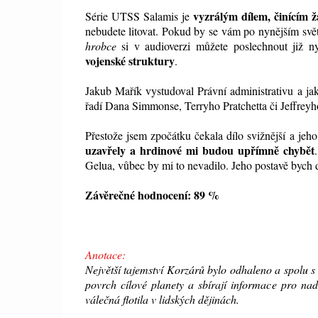
vyzrálým dílem, činícím žá
Série UTSS Salamis je
nebudete litovat. Pokud by se vám po nynějším svět
hrobce
si v audioverzi můžete poslechnout již n
vojenské struktury
.
Jakub Mařík vystudoval Právní administrativu a jak
řadí Dana Simmonse, Terryho Pratchetta či Jeffreyh
Přestože jsem zpočátku čekala dílo svižnější a je
uzavřely a hrdinové mi budou upřímně chybět
Gelua, vůbec by mi to nevadilo. Jeho postavě bych
Závěrečné hodnocení: 89 %
Anotace:
Největší tajemství Korzárů bylo odhaleno a spolu 
povrch cílové planety a sbírají informace pro nad
válečná flotila v lidských dějinách.