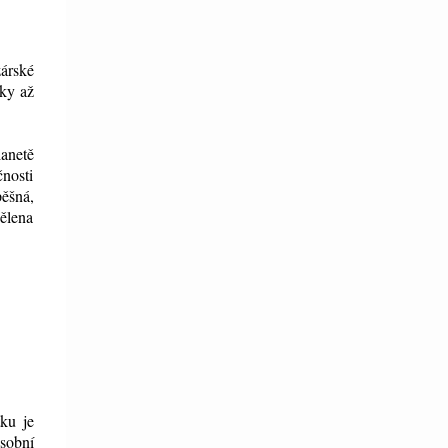
árské
ky až
lanetě
čnosti
pěšná,
dělena
ku je
osobní