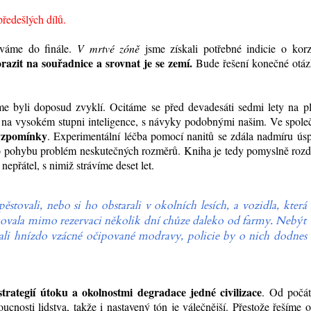
předešlých dílů.
áváme do finále.
V mrtvé zóně
jsme získali potřebné indicie o korz
razit na souřadnice a srovnat je se zemí.
Bude řešení konečné otáz
sme byli doposud zvyklí. Ocitáme se před devadesáti sedmi lety na p
a na vysokém stupni inteligence, s návyky podobnými našim. Ve spole
 vzpomínky
. Experimentální léčba pomocí nanitů se zdála nadmíru ús
do pohybu problém neskutečných rozměrů. Kniha je tedy pomyslně roz
nepřátel, s nimiž strávíme deset let.
pěstovali, nebo si ho obstarali v okolních lesích, a vozidla, která
rkovala mimo rezervaci několik dní chůze daleko od farmy. Nebýt
ali hnízdo vzácné očipované modravy, policie by o nich dodnes
strategií útoku a okolnostmi degradace jedné civilizace
. Od počát
oucnosti lidstva, takže i nastavený tón je válečnější. Přestože řešíme 