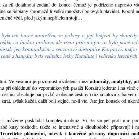
má za cíl dotáhnout zadání do konce, čemuž je podřízeno naprosto vš
ečně se Sépiany shromáždili velké množství bojových plavidel. Koordi
icméně vědí, před jakým nepřítelem stojí…
 byla tak hutná atmosféra, že pokusy o její krájení by skončily
ekla, co budou probírat, ale všem přítomným to bylo jasné od
zůstala jen komunikační a senzorová důstojnice Korpiová, major
cestě z hangáru byla velitelka letky Karaliute i velitelka leteckých
admirály, analytiky, pi
tmi. Ve vesmíru je pozornost rozdělena mezi
tomu při ohlédnutí do vzpomínkových pasáží Korzárů jedeme i na vlně 
á čeština obsahuje pár prvků z obecné češtiny i různá citová zabarvení.
trát, avšak každá další bolí stejně, ne-li víc. Jste jen kousek od ukon
 si můžeme poskládat komplexní obraz. Ví, že soupeř proti nim použ
bé kusy rozhodit, takže se intenzivně a dlouhodobě připravují i na
Teoretické plánování, nácvik i konečné přesuny doprovází na