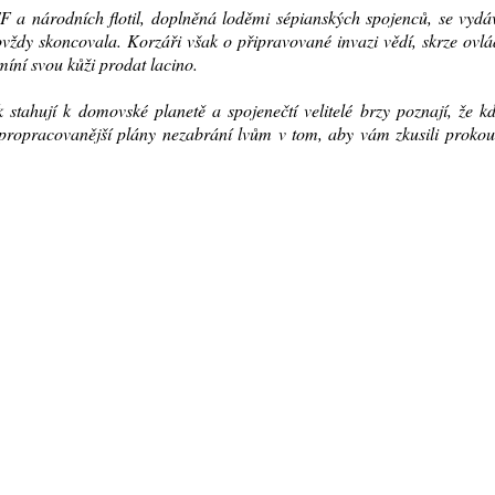
TF a národních flotil, doplněná loděmi sépianských spojenců, se vyd
ovždy skoncovala. Korzáři však o připravované invazi vědí, skrze ovl
míní svou kůži prodat lacino.
 stahují k domovské planetě a spojenečtí velitelé brzy poznají, že k
ejpropracovanější plány nezabrání lvům v tom, aby vám zkusili proko