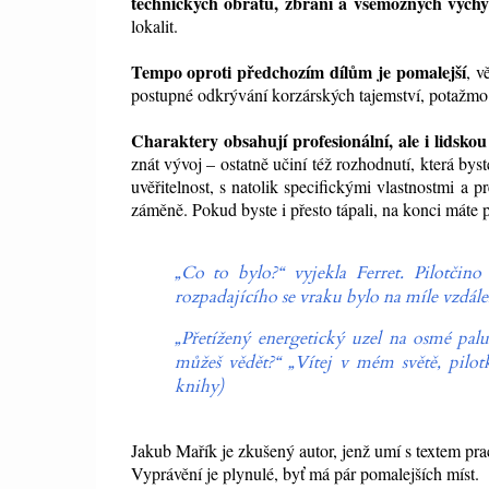
technických obratů, zbraní a všemožných vychyt
lokalit.
Tempo oproti předchozím dílům je pomalejší
, v
postupné odkrývání korzárských tajemství, potažmo
Charaktery obsahují profesionální, ale i lidsko
znát vývoj – ostatně učiní též rozhodnutí, která b
uvěřitelnost, s natolik specifickými vlastnostmi a 
záměně. Pokud byste i přesto tápali, na konci máte p
„Co to bylo?“ vyjekla Ferret. Pilotčin
rozpadajícího se vraku bylo na míle vzdále
„Přetížený energetický uzel na osmé palub
můžeš vědět?“ „Vítej v mém světě, pilo
knihy)
Jakub Mařík je zkušený autor, jenž umí s textem pra
Vyprávění je plynulé, byť má pár pomalejších míst.