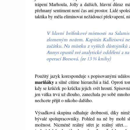
trápení Marhoula, Jolly a dalších, hlavní důraz 
přehnaný sentiment není čas ani prostor. Lidé spol
taktika by měla eliminovat nežádoucí překvapení, n
V hlavní brífinkové místnosti na Salamis
zlomeným nožem. Kapitán Kallirisová neř
začátku. Na můstku z vyšších důstojníků 
Annys opustil své analytické oddělení a na 
operací Beesová. (ze 13 % knihy)
Použitý jazyk koresponduje s popisovanými událos
mariňáky
a silně cítíme hierarchii a řád. Oproti 
kdy se krůček po krůčku jejich svět hroutí. Spisovn
jen válka trvá už dlouho, zanechala po sobě mnoho z
nechcete přijít o nikoho dalšího.
Výsadková skupina odhaluje drobnosti, díky nimž
bývalé spolupracovníky. Pohled na ně by mohl sla
možnost. Nicméně reálný střet je reálný střet…