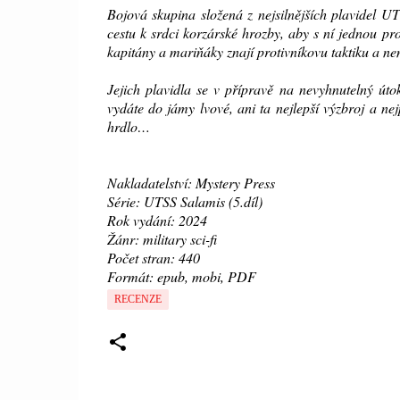
Bojová skupina složená z nejsilnějších plavidel U
cestu k srdci korzárské hrozby, aby s ní jednou pr
kapitány a mariňáky znají protivníkovu taktiku a ne
Jejich plavidla se v přípravě na nevyhnutelný útok
vydáte do jámy lvové, ani ta nejlepší výzbroj a n
hrdlo…
Nakladatelství: Mystery Press
Série: UTSS Salamis (5.díl)
Rok vydání: 2024
Žánr: military sci-fi
Počet stran: 440
Formát: epub, mobi, PDF
RECENZE