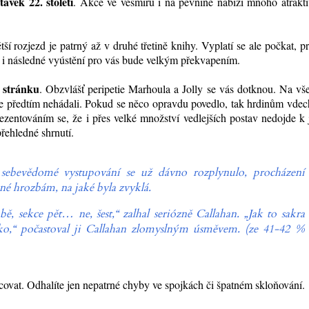
ávek 22. století
. Akce ve vesmíru i na pevnině nabízí mnoho atrakti
ětší rozjezd je patrný až v druhé třetině knihy. Vyplatí se ale počkat, p
 i následné vyústění pro vás bude velkým překvapením.
u stránku
. Obzvlášť peripetie Marhoula a Jolly se vás dotknou. Na vš
yste předtím nehádali. Pokud se něco opravdu povedlo, tak hrdinům vde
prezentováním se, že i přes velké množství vedlejších postav nedojde k 
řehledné shrnutí.
o sebevědomé vystupování se už dávno rozplynulo, procházení
né hrozbám, na jaké byla zvyklá.
ě, sekce pět… ne, šest,“ zalhal seriózně Callahan. „Jak to sakra
tko,“ počastoval ji Callahan zlomyslným úsměvem. (ze 41-42 %
covat. Odhalíte jen nepatrné chyby ve spojkách či špatném skloňování.