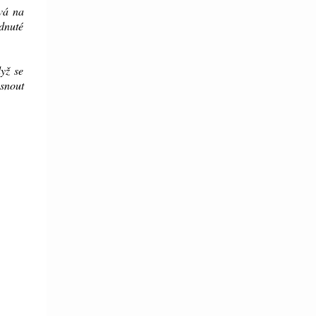
ává na
ádnuté
dyž se
usnout