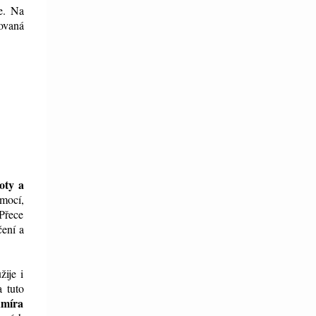
e. Na
novaná
loty a
emocí,
 Přece
čení a
ije i
 tuto
dmíra