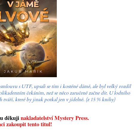
 smlouvu s UTF, upsali se tím i kostěné dámě, ale byl velký rozdíl
olikadenním čekáním, než se něco zaručeně začne dít. U lodního
 tváří, které by jinak potkal jen v jídelně. (z 15 % knihy)
u děkuji
nakladatelství Mystery Press.
ci zakoupit tento titul!