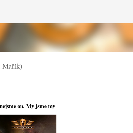
Přeskočit na hlavní obsah
 Mařík)
nejsme on. My jsme my