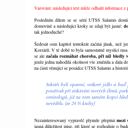
Varování: následující text může odhalit informace z 
Posledním dílem se se sérií UTSS Salamis dost
do
domovině a následující kroky se zdají být jasné:
tak jednoduché?
Šedesát osm kapitol tentokrát začíná jinak, než j
Korzárů. V té době to byla samostatně myslící ras
začala rozmáhat choroba, při níž bledly
se ale
jenže jedna nahodilá okolnost vše změnila a dala 
na části věnující se posádce UTSS Salamis a historii 
Sektáři byli opatrní, veškeré jídlo si buď 
používali při získávání nových členů, pa
ornitologů, již na tom samém kopci hled
nevěděla. (ze 24 % knihy)
mezi 
Nezainteresovaný vypravěč plynule přepíná
jasná důležitost mise, při které se rozhoduje o bud