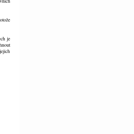
vních
rotože
ech je
chnout
jejich