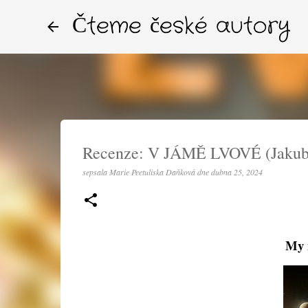
Čteme české autory
Recenze: V JÁMĚ LVOVÉ (Jakub
sepsala
Marie Peetuliska Daňková
dne
dubna 25, 2024
My 