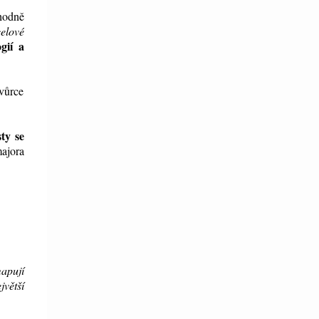
hodně
elové
gií a
tvůrce
ty se
ajora
mapují
jvětší