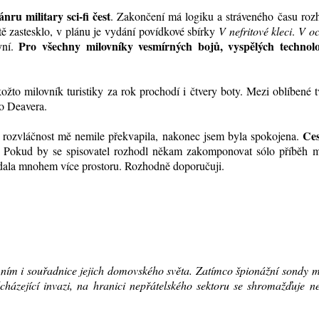
nru military sci-fi čest
. Zakončení má logiku a stráveného času roz
ě zastesklo, v plánu je vydání povídkové sbírky
V nefritové kleci
.
V oc
Pro všechny milovníky vesmírných bojů, vyspělých technolo
yní.
ožto milovník turistiky za rok prochodí i čtvery boty. Mezi oblíbené 
o Deavera.
Ces
ho rozvláčnost mě nemile překvapila, nakonec jsem byla spokojena.
. Pokud by se spisovatel rozhodl někam zakomponovat sólo příběh m
 dala mnohem více prostoru. Rozhodně doporučuji.
s ním i souřadnice jejich domovského světa. Zatímco špionážní sondy 
cházející invazi, na hranici nepřátelského sektoru se shromažďuje ne