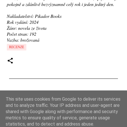
pokojně a zdánlivě bezvýznamně celý rok i jeden jediný den.
Nakladatelství: Pikador Books
Rok vydání: 2024
Žánr: novela ze života
Počet stran: 192
Vazba: brožovaná
RECENZE
K
o
This site uses cookies from Google to deliver its services
m
and to analyze traffic. Your IP address and user-agent are
e
shared with Google along with performance and security
metrics to ensure quality of service, generate usage
n
statistics, and to detect and address abuse.