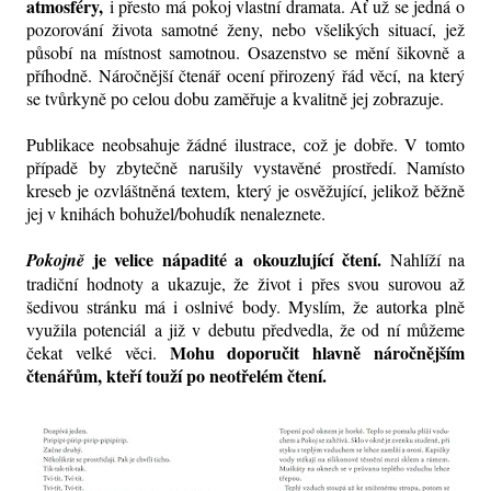
atmosféry,
i přesto má pokoj vlastní dramata. Ať už se jedná o
pozorování života samotné ženy, nebo všelikých situací, jež
působí na místnost samotnou. Osazenstvo se mění šikovně a
příhodně. Náročnější čtenář ocení přirozený řád věcí, na který
se tvůrkyně po celou dobu zaměřuje a kvalitně jej zobrazuje.
Publikace neobsahuje žádné ilustrace, což je dobře. V tomto
případě by zbytečně narušily vystavěné prostředí. Namísto
kreseb je ozvláštněná textem, který je osvěžující, jelikož běžně
jej v knihách bohužel/bohudík nenaleznete.
je velice nápadité a
okouzlující
čtení.
Pokojně
Nahlíží na
tradiční hodnoty a ukazuje, že život i přes svou surovou až
šedivou stránku má i oslnivé body. Myslím, že autorka plně
využila potenciál a již v debutu předvedla, že od ní můžeme
Mohu doporučit hlavně náročnějším
čekat velké věci.
čtenářům, kteří touží po neotřelém čtení.