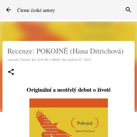
Přeskočit na hlavní obsah
Čteme české autory
Recenze: POKOJNĚ (Hana Ditrichová)
sepsala
Chensie Ips Svět Mezi Řádky
dne
dubna 05, 2024
Originální a neotřelý debut o životě