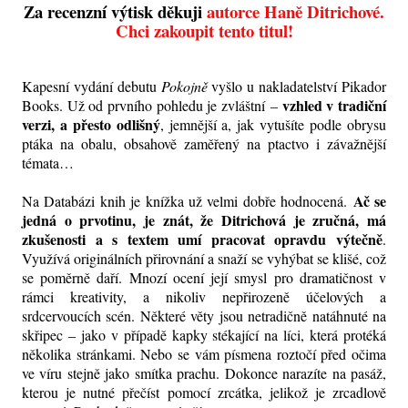
Za recenzní výtisk děkuji
autorce Haně Ditrichové.
Chci zakoupit tento titul!
Kapesní vydání debutu
Pokojně
vyšlo u nakladatelství Pikador
vzhled v tradiční
Books. Už od prvního pohledu je zvláštní –
verzi, a přesto odlišný
, jemnější a, jak vytušíte podle obrysu
ptáka na obalu, obsahově zaměřený na ptactvo i závažnější
témata…
Ač se
Na Databázi knih je knížka už velmi dobře hodnocená.
jedná o prvotinu, je znát, že Ditrichová je zručná, má
zkušenosti a s textem umí pracovat opravdu výtečně
.
Využívá originálních přirovnání a snaží se vyhýbat se klišé, což
se poměrně daří. Mnozí ocení její smysl pro dramatičnost v
rámci kreativity, a nikoliv nepřirozeně účelových a
srdcervoucích scén. Některé věty jsou netradičně natáhnuté na
skřipec – jako v případě kapky stékající na líci, která protéká
několika stránkami. Nebo se vám písmena roztočí před očima
ve víru stejně jako smítka prachu. Dokonce narazíte na pasáž,
kterou je nutné přečíst pomocí zrcátka, jelikož je zrcadlově