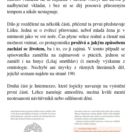
nadbytečně vkládat, i bez ní se děj posouvá přirozeným
tempem a nikde nestagnuje.
Dílo je rozdělené na několik částí, přičemž ta první představuje
Lišku. Jedná se o zvířecí přirovnání, neboť mladá žena je v
místnosti jako ve své noře. Čas plyne velice reálně a čtenář má
prožívá a jakým způsobem
možnost vnímat, co protagonistka
zachází se životem,
ba i to, co ji zajímá. V tomto případě se
spisovatelka zaměřila na zajímavosti o ptácích, jednou se
zaměří i na hmyz (Lišaj smrtihlav) či metody výzkumu z
ornitologie. Nechybí ani úryvky z různých literárních děl,
jejichž seznam najdete na straně 190.
Druhá část je Intermezzo, které logicky navazuje na vyústění
první části. Lehce narušuje atmosféru, možná kvůli menší
neotesanosti návštěvníků nebo odlišnosti dění.