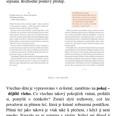
sepsaná. Rozhodně poutavý přístup.
Zdroj: web autorky
pokoj
–
Všechno dění je vypravováno v er-formě, zaměřeno na
dějiště všeho.
Co všechno takový pokojíček vnímá, prohlíží
si, pomýšlí o čemkoliv? Zvenčí slyší rozhovory, což lze
považovat za přímou řeč, která je krásně zobrazená pomlčkou.
Přímá řeč jako taková je však také k přečtení, i když jí není
mnoho. Narazíte na ni zejména v závěru. Nebyl ani důvod ji