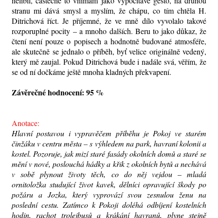
nelíbil, částečně to vnímám jako vypočítavé gesto, na druhou
stranu mi dává smysl a myslím, že chápu, co tím chtěla H.
Ditrichová říct. Je příjemné, že ve mně dílo vyvolalo takové
rozporuplné pocity – a mnoho dalších. Beru to jako důkaz, že
čtení není pouze o popisech a hodnotně budované atmosféře,
ale skutečně se jednalo o příběh, byť velice originálně vedený,
který mě zaujal. Pokud Ditrichová bude i nadále svá, věřím, že
se od ní dočkáme ještě mnoha kladných překvapení.
Závěrečné hodnocení: 95 %
Anotace:
Hlavní postavou i vypravěčem příběhu je Pokoj ve starém
činžáku v centru města – s výhledem na park, havraní kolonii a
kostel. Pozoruje, jak mizí staré fasády okolních domů a staré se
mění v nové, poslouchá hádky a křik z okolních bytů a nechává
v sobě plynout životy těch, co do něj vejdou – mladá
ornitoložka studující život kavek, dělníci opravující škody po
požáru a Jozka, který vyprovází svou zesnulou ženu na
poslední cestu. Zatímco k Pokoji doléhá odbíjení kostelních
hodin, rachot trolejbusů a krákání havranů, plyne stejně