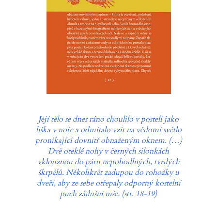
Její tělo se dnes ráno choulilo v posteli jako
liška v noře a odmítalo vzít na vědomí světlo
pronikající dovnitř obnaženým oknem. (…)
Dvě oteklé nohy v černých silonkách
vklouznou do páru nepohodlných, tvrdých
škrpálů. Několikrát zadupou do rohožky u
dveří, aby ze sebe otřepaly odporný kostelní
puch zádušní mše. (str. 18-19)