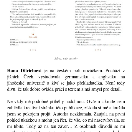
Zdroj: web autorky
Hana Ditrichová
je na českém poli nováčkem. Pochází z
jižních Čech, vystudovala germanistiku a anglistiku na
jihočeské univerzitě a živí se jako překladatelka. Není tedy
divu, že tak dobře ovládá práci s textem a má smysl pro detail.
Ne vždy mě podobně příběhy nadchnou. Ovšem jakmile jsem
zahlédla kreativní stránku této publikace, získala si mě a toužila
jsem se pokojem projít. Autorka nezklamala. Zaujala na první
pohled ukázkou a mohu jen říct, že vše, co mi naservírovala, se
mi líbilo. Tedy až na ten závěr… Z osobních důvodů se mi