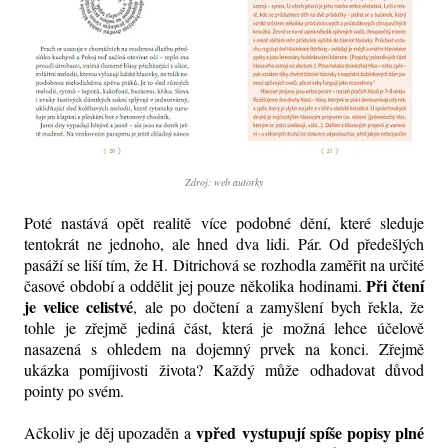
Zdroj: web autorky
Poté nastává opět realitě více podobné dění, které sleduje
tentokrát ne jednoho, ale hned dva lidi. Pár. Od předešlých
pasáží se liší tím, že H. Ditrichová se rozhodla zaměřit na určité
Při čtení
časové období a oddělit jej pouze několika hodinami.
je velice celistvé
, ale po dočtení a zamyšlení bych řekla, že
tohle je zřejmě jediná část, která je možná lehce účelově
nasazená s ohledem na dojemný prvek na konci. Zřejmě
ukázka pomíjivosti života? Každý může odhadovat důvod
pointy po svém.
vpřed
vystupují spíše popisy plné
Ačkoliv je děj upozaděn a