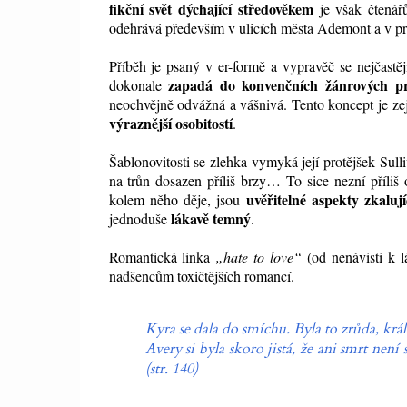
fikční svět dýchající středověkem
je však čtenářů
odehrává především v ulicích města Ademont a v pro
Příběh je psaný v er-formě a vypravěč se nejčastě
zapadá do konvenčních žánrových pr
dokonale
neochvějně odvážná a vášnivá. Tento koncept je ze
výraznější osobitostí
.
Šablonovitosti se zlehka vymyká její protějšek Sull
na trůn dosazen příliš brzy… To sice nezní příliš 
uvěřitelné aspekty zkaluj
kolem něho děje, jsou
lákavě temný
jednoduše
.
Romantická linka
„hate to love“
(od nenávisti k l
nadšencům toxičtějších romancí.
Kyra se dala do smíchu. Byla to zrůda, krá
Avery si byla skoro jistá, že ani smrt není
(str. 140)