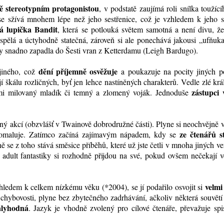
 stereotypním protagonistou
, v podstatě zaujímá roli snílka toužíc
e sžívá mnohem lépe než jeho sestřenice, což je vzhledem k jeho si
tá lupička Bandit
, která se potlouká světem samotná a není divu, ž
vyspělá a úctyhodně statečná, zároveň si ale ponechává jakousi „ufňuk
 by snadno zapadla do Šesti vran z Ketterdamu (Leigh Bardugo).
dění příjemně osvěžuje
 jiného, což
a poukazuje na pocity jiných po
 škálu rozličných, byť jen lehce nastíněných charakterů. Vedle zlé kr
zástupci 
ami milovaný mladík či temný a zlomený voják. Jednoduše
aný akcí (obzvlášť v Twainově dobrodružné části). Plyne si neochvějně 
ze čtenářů st
pomaluje. Zatímco začíná zajímavým nápadem, kdy se
ě se z toho stává směsice příběhů, které už jste četli v mnoha jiných ve
dult fantastiky si rozhodně přijdou na své, pokud ovšem nečekají v
velmi
hledem k celkem nízkému věku (*2004), se jí podařilo osvojit si
chybovosti, plyne bez zbytečného zadrhávání, ačkoliv některá souvětí
ályhodná
. Jazyk je vhodně zvolený pro cílové čtenáře, převažuje sp