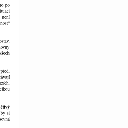
ího po
tuaci
e není
anost“
stav.
álovny
všech
vpřed,
ávají
rzích.
elkou
 čtivý
 by si
isovná