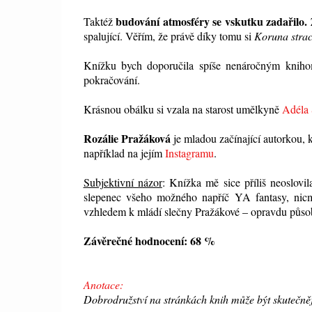
budování atmosféry se vskutku zadařilo.
Taktéž
Z
spalující. Věřím, že právě díky tomu si
Koruna stra
Knížku bych doporučila spíše nenáročným kniho
pokračování.
Krásnou obálku si vzala na starost umělkyně
Adéla 
Rozálie Pražáková
je mladou začínající autorkou, 
například na jejím
Instagramu
.
Subjektivní názor
: Knížka mě sice příliš neoslovi
slepenec všeho možného napříč YA fantasy, nicm
vzhledem k mládí slečny Pražákové – opravdu půso
Závěrečné hodnocení: 68 %
Anotace:
Dobrodružství na stránkách knih může být skutečnějš