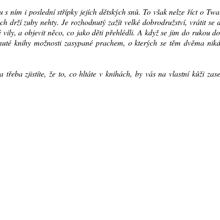
 s ním i poslední střípky jejích dětských snů. To však nelze říct o Twa
ých drží zuby nehty. Je rozhodnutý zažít velké dobrodružství, vrátit se d
vily, a objevit něco, co jako děti přehlédli. A když se jim do rukou d
enuté knihy možnosti zasypané prachem, o kterých se těm dvěma nikd
eba zjistíte, že to, co hltáte v knihách, by vás na vlastní kůži zase