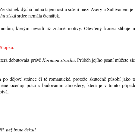
e stránek dýchá hutná tajemnost a sršení mezi Avery a Sullivanem je
chu
získá srdce nemála čtenářek.
molům, kterým nevadí již známé motivy. Otevřený konec slibuje 
Stopka
.
která debutovala právě
Korunou strachu
. Průběh jejího psaní můžete sl
la po dějové stránce či té romantické, protože skutečně působí jako 
éně oceňuji práci s budováním atmosféry, která je v tomto případ
bivá.
í, než byste čekali.