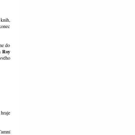
knih,
akonec
ane do
n Roy
svého
 hraje
 Tamní