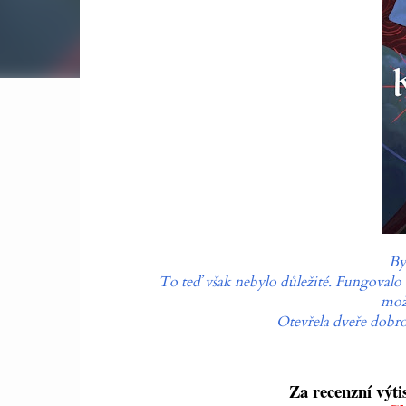
By
To teď však nebylo důležité. Fungovalo t
mož
Otevřela dveře dobrod
Za recenzní výti