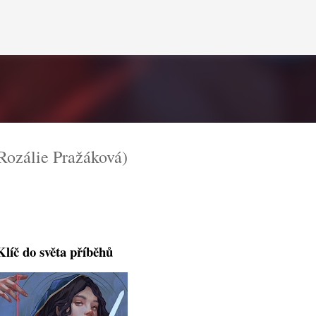
Přeskočit na hlavní obsah
zálie Pražáková)
Klíč do světa příběhů