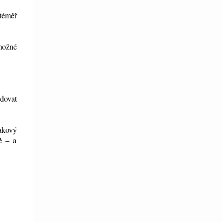
 téměř
možné
edovat
takový
ě – a