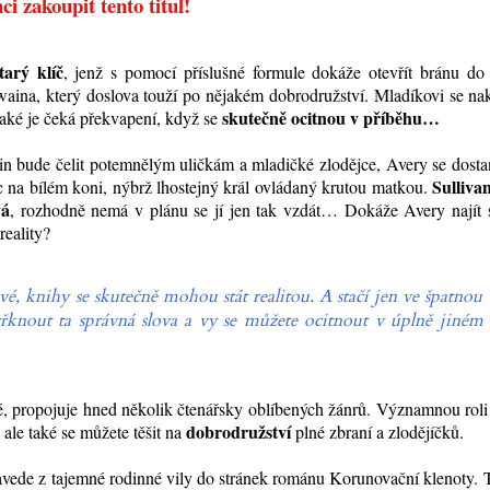
ci zakoupit tento titul!
tarý klíč
, jenž s pomocí příslušné formule dokáže otevřít bránu do 
Twaina, který doslova touží po nějakém dobrodružství. Mladíkovi se n
skutečně ocitnou v příběhu
…
 Jaké je čeká překvapení, když se
ain bude čelit potemnělým uličkám a mladičké zlodějce, Avery se dost
Sulliva
 na bílém koni, nýbrž lhostejný král ovládaný krutou matkou.
vá
, rozhodně nemá v plánu se jí jen tak vzdát… Dokáže Avery najít 
reality?
vé, knihy se skutečně mohou stát realitou. A stačí jen ve špatnou
yřknout ta správná slova a vy se můžete ocitnout v úplně jiném
, propojuje hned několik čtenářsky oblíbených žánrů. Významnou roli
dobrodružství
, ale také se můžete těšit na
plné zbraní a zlodějíčků.
avede z tajemné rodinné vily do stránek románu Korunovační klenoty.