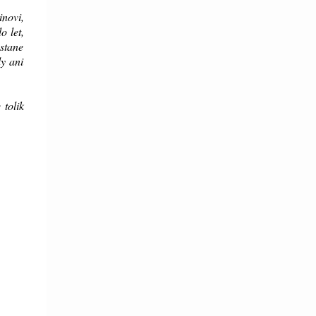
inovi,
o let,
ostane
y ani
 tolik