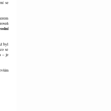
ní se
kterem
roveň
oslní
nž byl
 co se
 – je
devším