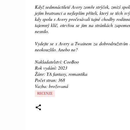
Když sedmnáctileté Avery zemře strýček, zmizí spolu
jejím bratranci a nejlepším příteli, který se těch sv
kdy spolu s Avery pročesávali tajné chodby rodinné 
tajemný klíč, otevřou se jim na stránkách zapom
nesnilo.
Vydejte se s Avery a Twainem za dobrodružstvím a tř
neokouzlilo. Anebo ne?
Nakladatelství: CooBoo
Rok vydání: 2023
Žánr: YA fantasy, romantika
Počet stran: 368
Vazba: brožovaná
RECENZE