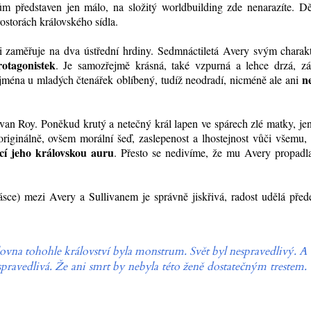
m představen jen málo, na složitý worldbuilding zde nenarazíte. Dě
storách královského sídla.
ji zaměřuje na dva ústřední hrdiny. Sedmnáctiletá Avery svým chara
otagonistek
. Je samozřejmě krásná, také vzpurná a lehce drzá, zá
ne
jména u mladých čtenářek oblíbený, tudíž neodradí, nicméně ale ani
ivan Roy. Poněkud krutý a netečný král lapen ve spárech zlé matky, je
originálně, ovšem morální šeď, zaslepenost a lhostejnost vůči všemu,
ící jeho královskou auru
. Přesto se nedivíme, že mu Avery propadla
ásce) mezi Avery a Sullivanem je správně jiskřivá, radost udělá pře
lovna tohohle království byla monstrum. Svět byl nespravedlivý. A
 spravedlivá. Že ani smrt by nebyla této ženě dostatečným trestem.