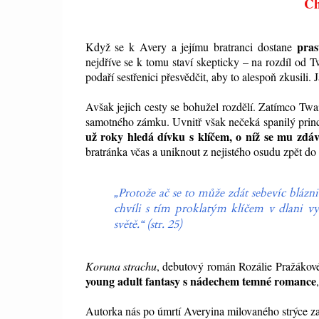
Ch
pras
Když se k Avery a jejímu bratranci dostane
nejdříve se k tomu staví skepticky – na rozdíl od 
podaří sestřenici přesvědčit, aby to alespoň zkusili.
Avšak jejich cesty se bohužel rozdělí. Zatímco Tw
samotného zámku. Uvnitř však nečeká spanilý princ
už roky hledá dívku s klíčem, o níž se mu zdá
bratránka včas a uniknout z nejistého osudu zpět do 
„Protože ač se to může zdát sebevíc blázni
chvíli s tím proklatým klíčem v dlani v
světě.“ (str. 25)
Koruna strachu
, debutový román Rozálie Pražákové
young adult fantasy s nádechem temné romance
Autorka nás po úmrtí Averyina milovaného strýce z