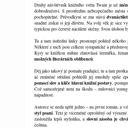
méně
Druhý návštěvník knižního světa Twain je už
dobrodružství. S prostředím nebezpečného města s
dvanáctile
pochopitelné. Průvodkyní se mu stává
snadné získat si její důvěru. Na svůj věk je sice 
typickou pro čerstvě náctileté slečny. Svou úlohou
Tu a tam ústřední linky prostoupí pohled někoho
Některé z nich jsou celkem sympatické a představují
Kyry se knížkou mihne zlatovlasá šermířka, žen
možných literárních oblíbenců
.
Děj jako takový je pomalu gradující, tu a tam protk
ač zmíněné střídání pohledů jej mnohdy spíše z
pomocí slov a klíče hlavní knižní postavy
, postupn
Což samozřejmě není na škodu – milovníci young a
nápaditost.
Autorce se nedá upřít jedno – na první román, a vz
styl psaní
. Text je víceméně oproštěný od výrazné 
slovní zásoba je chv
zasloužila lepší stylistiku, a
čeština.