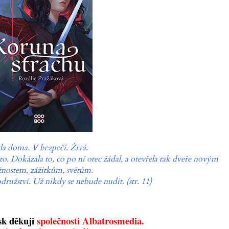
la doma. V bezpečí.
Živá
.
o. Dokázala to, co po ní otec žádal, a otevřela tak dveře novým
nostem, zážitkům, světům.
ružství. Už nikdy se nebude nudit. (str. 11)
sk děkuji
společnosti Albatrosmedia.