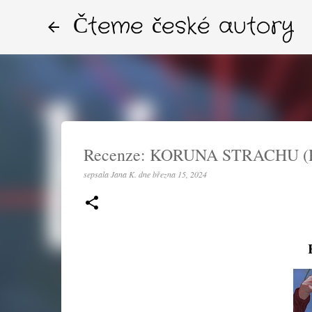
Čteme české autory
Recenze: KORUNA STRACHU (Ro
sepsala
Jana K.
dne
března 15, 2024