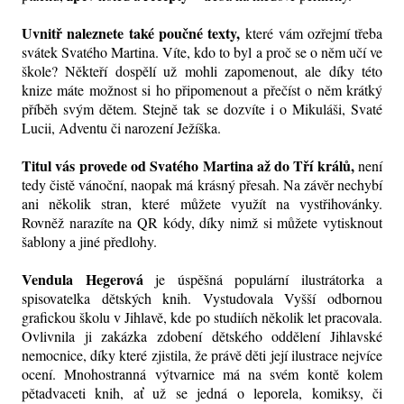
Uvnitř naleznete také poučné texty,
které vám ozřejmí třeba
svátek Svatého Martina. Víte, kdo to byl a proč se o něm učí ve
škole? Někteří dospělí už mohli zapomenout, ale díky této
knize máte možnost si ho připomenout a přečíst o něm krátký
příběh svým dětem. Stejně tak se dozvíte i o Mikuláši, Svaté
Lucii, Adventu či narození Ježíška.
Titul vás provede od Svatého Martina až do Tří králů,
není
tedy čistě vánoční, naopak má krásný přesah. Na závěr nechybí
ani několik stran, které můžete využít na vystřihovánky.
Rovněž narazíte na QR kódy, díky nimž si můžete vytisknout
šablony a jiné předlohy.
Vendula Hegerová
je úspěšná populární ilustrátorka a
spisovatelka dětských knih. Vystudovala Vyšší odbornou
grafickou školu v Jihlavě, kde po studiích několik let pracovala.
Ovlivnila ji zakázka zdobení dětského oddělení Jihlavské
nemocnice, díky které zjistila, že právě děti její ilustrace nejvíce
ocení. Mnohostranná výtvarnice má na svém kontě kolem
pětadvaceti knih, ať už se jedná o leporela, komiksy, či