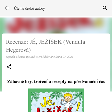
Přeskočit na hlavní obsah
Čteme české autory
Recenze: JÉ, JEŽÍŠEK (Vendula
Hegerová)
sepsala
Chensie Ips Svět Mezi Řádky
dne
ledna 07, 2024
Zábavné hry, tvoření a recepty na předvánoční čas