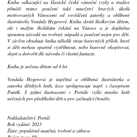
Kniha odkazující na klasické české vánoční zvyky a tradice
přináší mimo poučení také množství hravých úkolů
motivovaných Vánocemi od osvědčení autorky a oblíbené
ilustrátorky Venduly Hegerové. Kniha zkrátí školkovým dětem,
ale i malým školákům čekání na Vánoce a je doplněna
spoustou návodů na tvoření, nápadů a poučení nejen pro děti.
V závěru obsahuje kniha několik stran barevných příloh, které
si děti mohou opatrně vystřihnout, nebo barevně okopírovat,
slepit a dotvořit dle návodu či vlastní fantazie.
Kniha je určena dětem od 4 let.
Vendula Hegerová je úspěšná a oblíbená ilustrátorka a
autorka dětských knih, úzce spolupracuje např. s časopisem
Puntík. S jejími ilustracemi v Portále vyšlo mnoho knih
určených pro předškolní děti a pro začínající čtenáře.
Nakladatelství: Portál
Rok vydání: 2023
Žánr: populárně-naučná, tvoření a zábava
Počet stran: 88