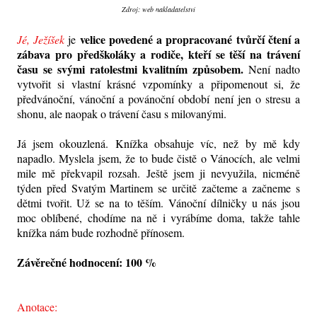
Zdroj: web nakladatelství
velice povedené a propracované tvůrčí čtení a
Jé, Ježíšek
je
zábava pro předškoláky a rodiče, kteří se těší na trávení
času se svými ratolestmi kvalitním způsobem.
Není nadto
vytvořit si vlastní krásné vzpomínky a připomenout si, že
předvánoční, vánoční a povánoční období není jen o stresu a
shonu, ale naopak o trávení času s milovanými.
Já jsem okouzlená. Knížka obsahuje víc, než by mě kdy
napadlo. Myslela jsem, že to bude čistě o Vánocích, ale velmi
mile mě překvapil rozsah. Ještě jsem ji nevyužila, nicméně
týden před Svatým Martinem se určitě začteme a začneme s
dětmi tvořit. Už se na to těším. Vánoční dílničky u nás jsou
moc oblíbené, chodíme na ně i vyrábíme doma, takže tahle
knížka nám bude rozhodně přínosem.
Závěrečné hodnocení: 100 %
Anotace: