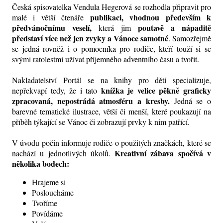
Česká spisovatelka Vendula Hegerová se rozhodla připravit pro
publikaci, vhodnou především k
malé i větší čtenáře
předvánočnímu veselí,
poutavě a nápaditě
která jim
představí více než jen zvyky a Vánoce samotné
. Samozřejmě
se jedná rovněž i o pomocníka pro rodiče, kteří touží si se
svými ratolestmi užívat příjemného adventního času a tvořit.
Nakladatelství Portál se na knihy pro děti specializuje,
knížka je velice pěkně graficky
nepřekvapí tedy, že i tato
zpracovaná, nepostrádá atmosféru a kresby.
Jedná se o
barevné tematické ilustrace, větší či menší, které poukazují na
příběh týkající se Vánoc či zobrazují prvky k nim patřící.
V úvodu počin informuje rodiče o použitých značkách, které se
Kreativní zábava spočívá v
nachází u jednotlivých úkolů.
několika bodech:
Hrajeme si
Posloucháme
Tvoříme
Povídáme