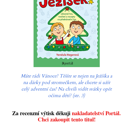
Máte rádi Vánoce? Těšíte se nejen na Ježíška a
na dárky pod stromečkem, ale chcete si užít
celý adventní čas? Na chvíli vidět svátky opět
očima dětí? (str. 3)
Za recenzní výtisk děkuji
nakladatelství Portál.
Chci zakoupit tento titul!