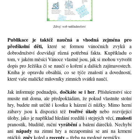
Zdroj: web nakladatelství
Publikace je taktéž naučná a vhodná zejména pro
předškolní děti,
které se formou vánočních zvyků a
dobrodružství dozvídají různá potřebná fakta. Kupříkladu o
tom, v jakém měsíci Vánoce vlastně jsou, jak si mohou vytvořit
dopis pro Ježíška či se naučí o koření a dalších zajímavostech.
Kniha je opravdu obsáhlá, co se týče znalostí a dovedností,
které vaše maličké milovníky zimních svátků naučí.
dočkáte se i her
Jak informuje podnadpis,
. Příslušenství sice
musíte mít doma, ale předpokládám, že pokud vlastníte stolní
hry, budete mít určitě i kostku k házení či nůžky. Mimo herní
tvořivé úkoly
zábavy jsou k dispozici též
nebo rozvíjející
znalosti
úlohy, jako je například hledání rozdílů i stejných věcí,
vyrábění
pranostik, bludiště, ruční
a balení dárečků. Nechybí
nápady
ani
na zimní hry a nezapomíná se ani na krmení
zpěv
recepty –
ptáčků,
koled a
třeba na medové perníčky.