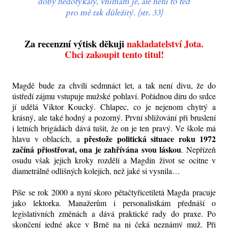
doby nedotýkaly, vnímám je, ale není to teď
pro mě tak důležitý. (str. 33)
Za recenzní výtisk děkuji
nakladatelství Jota.
Chci zakoupit tento titul!
Magdě bude za chvíli sedmnáct let, a tak není divu, že do
ústředí zájmu vstupuje mužské pohlaví. Pořádnou díru do srdce
jí udělá Viktor Koucký. Chlapec, co je nejenom chytrý a
krásný, ale také hodný a pozorný. První sbližování při bruslení
i letních brigádách dává tušit, že on je ten pravý. Ve škole má
přestože politická situace roku 1972
hlavu v oblacích, a
začíná přiostřovat, ona je zahřívána svou láskou
. Nepřízeň
osudu však jejich kroky rozdělí a Magdin život se ocitne v
diametrálně odlišných kolejích, než jaké si vysnila…
Píše se rok 2000 a nyní skoro pětačtyřicetiletá Magda pracuje
jako lektorka. Manažerům i personalistkám přednáší o
legislativních změnách a dává praktické rady do praxe. Po
skončení jedné akce v Brně na ni čeká neznámý muž. Při