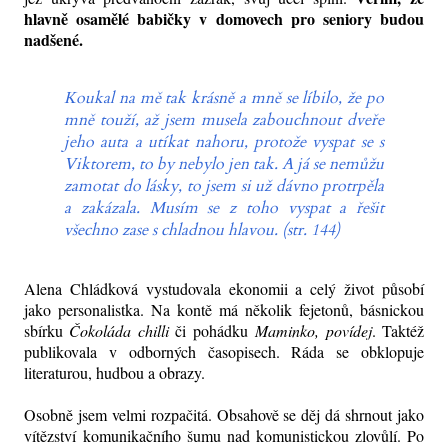
hlavně osamělé babičky v domovech pro seniory budou
nadšené.
Koukal na mě tak krásně a mně se líbilo, že po
mně touží, až jsem musela zabouchnout dveře
jeho auta a utíkat nahoru, protože vyspat se s
Viktorem, to by nebylo jen tak. A já se nemůžu
zamotat do lásky, to jsem si už dávno protrpěla
a zakázala. Musím se z toho vyspat a řešit
všechno zase s chladnou hlavou. (str. 144)
Alena Chládková vystudovala ekonomii a celý život působí
jako personalistka. Na kontě má několik fejetonů, básnickou
sbírku
Čokoláda chilli
či pohádku
Maminko, povídej
. Taktéž
publikovala v odborných časopisech. Ráda se obklopuje
literaturou, hudbou a obrazy.
Osobně jsem velmi rozpačitá. Obsahově se děj dá shrnout jako
vítězství komunikačního šumu nad komunistickou zlovůlí. Po