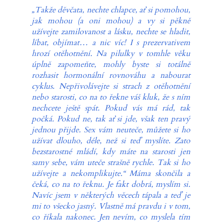
„Takže děvčata, nechte chlapce, ať si pomohou,
jak mohou (a oni mohou)
a vy si pěkně
užívejte zamilovanost a lásku, nechte se hladit,
líbat, objímat… a nic víc! I s prezervativem
hrozí otěhotnění. Na pilulky v tomhle věku
úplně zapomeňte, mohly byste si totálně
rozhasit hormonální rovnováhu a nabourat
cyklus. Nepřivolávejte si strach z otěhotnění
nebo starosti, co na to řekne váš kluk, že s ním
nechcete ještě spát. Pokud vás má rád, tak
počká. Pokud ne, tak ať si jde, však ten pravý
jednou přijde. Sex vám neuteče, můžete si ho
užívat dlouho, déle, než si teď myslíte. Zato
bezstarostné mládí, kdy máte na starosti jen
samy sebe, vám uteče strašně rychle. Tak si ho
užívejte a nekomplikujte.“ Máma skončila a
čeká, co na to řeknu. Je fakt dobrá, myslím si.
Navíc jsem v některých věcech tápala a teď je
mi to všecko jasný. Vlastně má pravdu i v tom,
co říkala nakonec. Jen nevím, co myslela tím