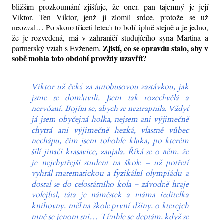
bližším prozkoumání zjišťuje, že onen pan tajemný je její
Viktor. Ten Viktor, jenž jí zlomil srdce, protože se už
neozval… Po skoro třiceti letech to bolí úplně stejně a je jedno,
že je rozvedená, má v zahraničí studujícího syna Martina a
Zjistí, co se opravdu stalo, aby v
partnerský vztah s Evženem.
sobě mohla toto období provždy uzavřít?
Viktor už čeká za autobusovou zastávkou, jak
jsme se domluvili. Jsem tak rozechvělá a
nervózní. Bojím se, abych se neztrapnila. Vždyť
já jsem obyčejná holka, nejsem ani výjimečně
chytrá
ani výjimečně hezká, vlastně vůbec
nechápu, čím jsem tohohle kluka, po kterém
šílí jinačí krasavice, zaujala. Říká se o něm, že
je nejchytřejší student na škole – už potřetí
vyhrál matematickou a fyzikální olympiádu a
dostal se do celostátního kola – závodně hraje
volejbal, táta je náměstek a máma ředitelka
knihovny, měl na škole první džíny, o kterejch
mně se jenom sní… Tímhle se deptám, když se