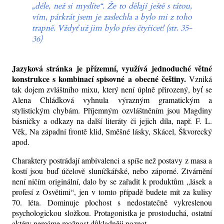
„déle, než si myslíte“. Že to dělají ještě s tátou,
vím, párkrát jsem je zaslechla a bylo mi z toho
trapně. Vždyť už jim bylo přes čtyřicet! (str. 35-
36)
Jazyková stránka je přízemní, využívá jednoduché větné
konstrukce s kombinací spisovné a obecné češtiny.
Vzniká
tak dojem zvláštního mixu, který není úplně přirozený, byť se
Alena Chládková vyhnula výrazným gramatickým a
stylistickým chybám. Příjemným ozvláštněním jsou Magdiny
básničky a odkazy na další literáty či jejich díla, např. F. L.
Věk, Na západní frontě klid, Směšné lásky, Skácel, Škvorecký
apod.
Charaktery postrádají ambivalenci a spíše než postavy z masa a
kostí jsou buď účelově sluníčkářské, nebo záporné. Ztvárnění
není ničím originální, dalo by se zařadit k produktům „lásek a
profesí z Osvětimi“, jen v tomto případě budete mít za kulisy
70. léta. Dominuje plochost s nedostatečně vykreslenou
psychologickou složkou. Protagonistka je prostoduchá, ostatní
aktéry nemáme možnost důkladněji poznat.