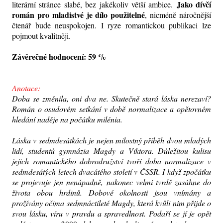
Jako dívčí
literární stránce slabé, bez jakékoliv větší ambice.
román pro mladistvé je dílo použitelné
, nicméně náročnější
čtenář bude neuspokojen. I ryze romantickou publikaci lze
pojmout kvalitněji.
Závěrečné hodnocení: 59 %
Anotace:
Doba se změnila, oni dva ne. Skutečně stará láska nerezaví?
Román o osudovém setkání v době normalizace a opětovném
hledání naděje na počátku milénia.
Láska v sedmdesátkách je nejen milostný příběh dvou mladých
lidí, studentů gymnázia Magdy a Viktora. Důležitou kulisu
jejich romantického dobrodružství tvoří doba normalizace v
sedmdesátých letech dvacátého století v ČSSR. I když zpočátku
se projevuje jen nenápadně, nakonec velmi tvrdě zasáhne do
života obou hrdinů. Dobové okolnosti jsou vnímány a
prožívány očima sedmnáctileté Magdy, která kvůli nim přijde o
svou lásku, víru v pravdu a spravedlnost. Podaří se jí je opět