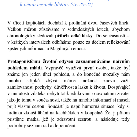
k němu nesměle blížím. (str. 20-21)
V třiceti kapitolách dochází k prolínání dvou časových linek.
Velkou měrou zůstáváme v sedmdesátých letech, abychom
příběh velké lásky
chronologicky sledovali
. Do současnosti si
v krátkých intervalech odbíháme pouze za účelem reflektování
zjištěných informací a Magdiných emocí.
Protagonistčinu životní odyseu zaznamenáváme naivním
pohledem mládí
. Vypravěč využívá první osobu, takže byť
známe jen jeden úhel pohledu, a do konečné mozaiky nám
mnoho střípků zbývá, máme možnost znovu zažít
zamilovanost, pochyby, důvěřivost a lásku k životu. Dospívající
v minulosti zdaleka nebyli tolik edukováni o sexuálním životě,
jako je tomu v současnosti, takže na mnoho informací si museli
přijít vlastní cestou. Součástí je např. humorná situace, kdy si
hrdinka zkouší líbání na kachličkách v koupelně. Žel ji přitom
přistihne matka, jež je zdravotní sestrou, a následuje tedy
podrobný seznam rad a doporučení.