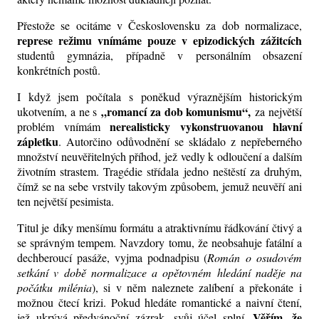
Přestože se ocitáme v Československu za dob normalizace,
represe režimu vnímáme pouze v epizodických zážitcích
studentů gymnázia, případně v personálním obsazení
konkrétních postů.
I když jsem počítala s poněkud výraznějším historickým
„romancí za dob komunismu“,
ukotvením, a ne s
za největší
nerealisticky vykonstruovanou hlavní
problém vnímám
zápletku
. Autorčino odůvodnění se skládalo z nepřeberného
množství neuvěřitelných příhod, jež vedly k odloučení a dalším
životním strastem. Tragédie střídala jedno neštěstí za druhým,
čímž se na sebe vrstvily takovým způsobem, jemuž neuvěří ani
ten největší pesimista.
Titul je díky menšímu formátu a atraktivnímu řádkování čtivý a
se správným tempem. Navzdory tomu, že neobsahuje fatální a
dechberoucí pasáže, vyjma podnadpisu (
Román
o osudovém
setkání v době normalizace a opětovném hledání naděje na
počátku milénia
), si v něm naleznete zalíbení a překonáte i
možnou čtecí krizi. Pokud hledáte romantické a naivní čtení,
Věřím, že
jež ukrývá předvánoční zázrak, svůj účel splní.