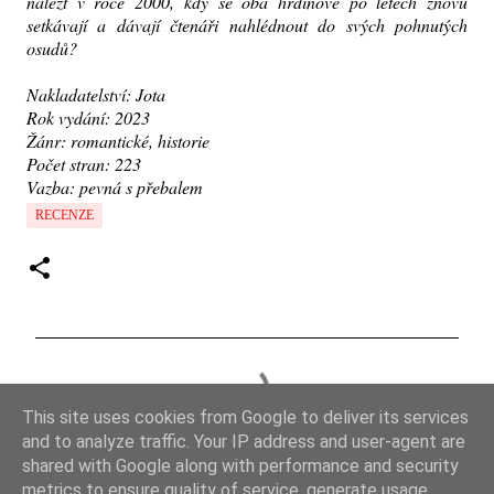
nalézt v roce 2000, kdy se oba hrdinové po letech znovu
setkávají a dávají čtenáři nahlédnout do svých pohnutých
osudů?
Nakladatelství: Jota
Rok vydání: 2023
Žánr: romantické, historie
Počet stran: 223
Vazba: pevná s přebalem
RECENZE
K
o
This site uses cookies from Google to deliver its services
m
and to analyze traffic. Your IP address and user-agent are
e
shared with Google along with performance and security
metrics to ensure quality of service, generate usage