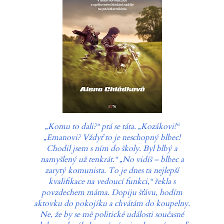
„Komu to dali?“ ptá se táta. „Kozákovi!“
„Emanovi? Vždyť to je neschopný blbec!
Chodil jsem s ním do školy. Byl blbý a
namyšlený už tenkrát.“ „No vidíš – blbec a
zarytý komunista. To je dnes ta nejlepší
kvalifikace na vedoucí funkci,“ řekla s
povzdechem máma. Dopiju šťávu, hodím
aktovku do pokojíku a chvátám do koupelny.
Ne, že by se mě politické události současné