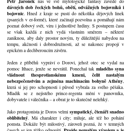
Petr Jaroněk
nás ve své mytologické fantasy zavede do
dávných dob řeckých bohů, obětí, odvážných bojovníků i
bojovnic
. Hned z kraje se pustí do několika dějových linek
(psaných v er-formě), které začínají pozvolna a pomáhají nám
poznat dobový svět, víru i jednotlivé hrdiny. S postupem času
se však každá z nich vydá vlastním směrem – některé
zaniknou, aby daly prostor novým, ty důležitější nabydou na
tempu, akčnosti i dobrodružnosti, až se nakonec propojí v
epickém a dechberoucím závěru.
Jeden z příběhů vypráví o Dorovi, jehož otec se vydal na
mladého syna
pomoc Ithace, jenže se nevrátil. Ponechal tak
vládnout thesprotianskému kmeni, čelit nastalým
nebezpečenstvím a zejména machinacím bohyně Athény
,
která si jej pro schopnosti i původ vybrala za svého pěšáka.
Mladík se z nejistého prince-regenta mění v panovníka,
dobyvatele i válečníka – a obrat je to skutečně nelehký.
sympatický, čtenáři snadno
Jako protagonista je Doros velmi
oblíbitelný
. Má charakter i city; miluje, ale též ho pohání
pomsta. Dokáže být milostivý, zároveň pozná, že v temných
Projde nemalým vývojem a je
časech se jen těžko odpouští.