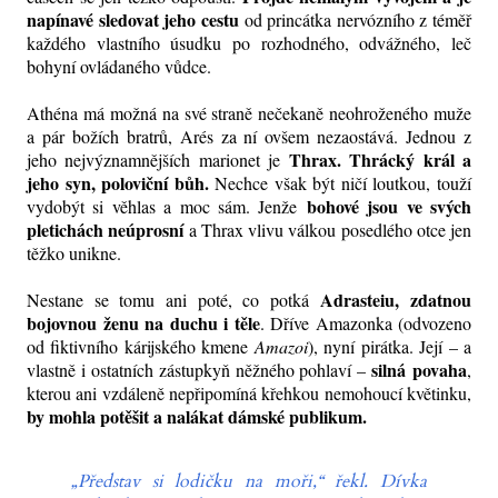
napínavé sledovat jeho cestu
od princátka nervózního z téměř
každého vlastního úsudku po rozhodného, odvážného, leč
bohyní ovládaného vůdce.
Athéna má možná na své straně nečekaně neohroženého muže
a pár božích bratrů, Arés za ní ovšem nezaostává. Jednou z
Thrax. Thrácký král a
jeho nejvýznamnějších marionet je
jeho syn, poloviční bůh.
Nechce však být ničí loutkou, touží
bohové jsou ve svých
vydobýt si věhlas a moc sám. Jenže
pletichách neúprosní
a Thrax vlivu válkou posedlého otce jen
těžko unikne.
Adrasteiu, zdatnou
Nestane se tomu ani poté, co potká
bojovnou ženu na duchu i těle
. Dříve Amazonka (odvozeno
od fiktivního kárijského kmene
Amazoi
), nyní pirátka. Její – a
silná povaha
vlastně i ostatních zástupkyň něžného pohlaví –
,
kterou ani vzdáleně nepřipomíná křehkou nemohoucí květinku,
by mohla potěšit a nalákat dámské publikum.
„Představ si lodičku na moři,“ řekl. Dívka