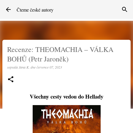
Přeskočit na hlavní obsah
Čteme české autory
Recenze: THEOMACHIA – VÁLKA
BOHŮ (Petr Jaroněk)
sepsala
Jana K.
dne
července 07, 2023
Všechny cesty vedou do Hellady