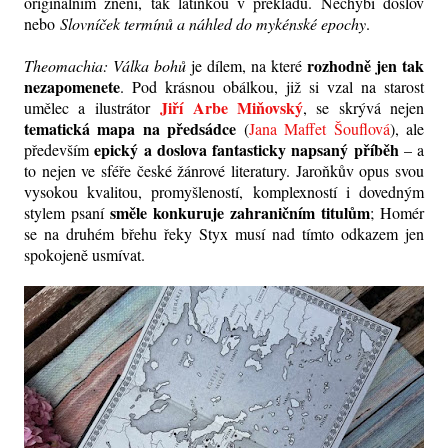
originálním znění, tak latinkou v překladu. Nechybí doslov
nebo
Slovníček termínů a náhled do mykénské epochy
.
rozhodně jen tak
Theomachia: Válka bohů
je dílem, na které
nezapomenete
. Pod krásnou obálkou, již si vzal na starost
Jiří Arbe Miňovský
umělec a ilustrátor
, se skrývá nejen
tematická mapa na předsádce
(
Jana Maffet Šouflová
), ale
epický a doslova fantasticky napsaný příběh
především
– a
to nejen ve sféře české žánrové literatury. Jaroňkův opus svou
vysokou kvalitou, promyšleností, komplexností i dovedným
směle konkuruje zahraničním titulům
stylem psaní
; Homér
se na druhém břehu řeky Styx musí nad tímto odkazem jen
spokojeně usmívat.