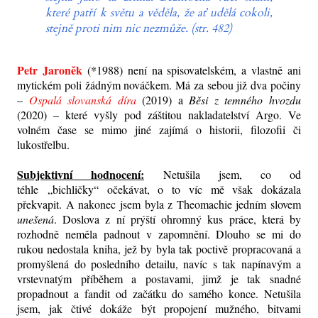
které patří k světu a věděla, že ať udělá cokoli,
stejně proti nim nic nezmůže. (str. 482)
Petr Jaroněk
(*1988) není na spisovatelském, a vlastně ani
mytickém poli žádným nováčkem. Má za sebou již dva počiny
–
Ospalá slovanská díra
(2019) a
Běsi z temného hvozdu
(2020) – které vyšly pod záštitou nakladatelství Argo. Ve
volném čase se mimo jiné zajímá o historii, filozofii či
lukostřelbu.
Subjektivní hodnocení:
Netušila jsem, co od
téhle „bichličky“ očekávat, o to víc mě však dokázala
překvapit. A nakonec jsem byla z Theomachie jedním slovem
unešená
. Doslova z ní prýští ohromný kus práce, která by
rozhodně neměla padnout v zapomnění. Dlouho se mi do
rukou nedostala kniha, jež by byla tak poctivě propracovaná a
promyšlená do posledního detailu, navíc s tak napínavým a
vrstevnatým příběhem a postavami, jimž je tak snadné
propadnout a fandit od začátku do samého konce. Netušila
jsem, jak čtivé dokáže být propojení mužného, bitvami