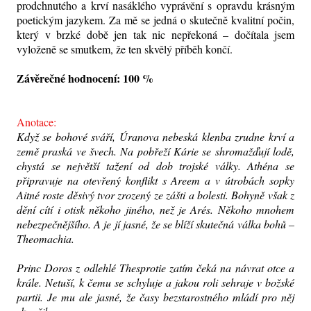
prodchnutého a krví nasáklého vyprávění s opravdu krásným
poetickým jazykem. Za mě se jedná o skutečně kvalitní počin,
který v brzké době jen tak nic nepřekoná – dočítala jsem
vyloženě se smutkem, že ten skvělý příběh končí.
Závěrečné hodnocení: 100 %
Anotace:
Když se bohové sváří, Úranova nebeská klenba zrudne krví a
země praská ve švech. Na pobřeží Kárie se shromažďují lodě,
chystá se největší tažení od dob trojské války. Athéna se
připravuje na otevřený konflikt s Areem a v útrobách sopky
Aitné roste děsivý tvor zrozený ze zášti a bolesti. Bohyně však z
dění cítí i otisk někoho jiného, než je Arés. Někoho mnohem
nebezpečnějšího. A je jí jasné, že se blíží skutečná válka bohů –
Theomachia.
Princ Doros z odlehlé Thesprotie zatím čeká na návrat otce a
krále. Netuší, k čemu se schyluje a jakou roli sehraje v božské
partii. Je mu ale jasné, že časy bezstarostného mládí pro něj