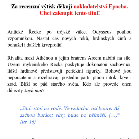
Za recenzní výtisk děkuji
nakladatelství Epocha.
Chci zakoupit tento titul!
Antické Řecko po trójské válce. Odysseus pouhou
vzpomínkou. Nastal čas nových reků, hrdinských činů a
bohužel i dalších krveprolití.
Rivalita mezi Athénou a jejím bratrem Areem nabírá na síle.
Území mykénského Řecka poskytuje dokonalou šachovnici,
lidští hrdinové představují perfektní figurky. Bohové jsou
nepoučitelní a rozehrávají poslední partii plnou intrik, krve i
zrad. Blíží se pád starého světa. Kdo ale provede onen
důležitý
šach mat
?
„Smír stojí na vodě. Ve vzduchu visí bouře. Až
začnou burácet vlny, bude po příměří. (…)“
(str. 16)