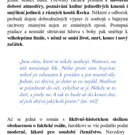
dobové atmosféry, poznávání kultur jednotlivých kmenů i
smýšlení jedinců z různých koutů Řecka
. Některé z odboček
probudí dojem dobrodružných výprav či soubojů s bájnými
(ne)tvory známými nejen ze zmíněných eposů. Postupná
gradace a neustálé střetávání lidstva s bohy pak směřuje k
velkolepému finále, v němž se smísí život, smrt, konec i nový
začátek
.
„Jsou rány, které se nikdy nezhojí. Nemoci, na
něž neexistuje lék. Nelze proti nim bojovat,
neboť jsi odsouzen k porážce a jen marníš síly.
Jediné, co zbývá, je držet se co nejdál. Nedívat
se prázdnotě do očí, vyhýbat se jí. Někdy se to
daří, a jindy ne. A tak to bude až do konce dní,
ať jich zbývá jakýkoli počet.“ (str. 442)
fiktivně-historickou složkou
Ač se jedná o román s
obohacenou o faktické reálie,
Jaroňkovi se vše podařilo podat
moderně, lákavě pro soudobé čtenářstvo.
Navzdory