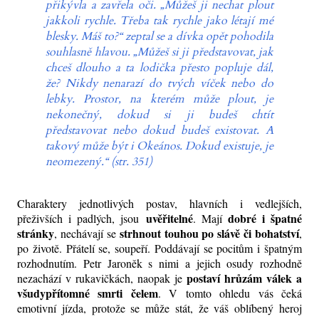
přikývla a zavřela oči. „Můžeš ji nechat plout
jakkoli rychle. Třeba tak rychle jako létají mé
blesky. Máš to?“ zeptal se a dívka opět pohodila
souhlasně hlavou. „Můžeš si ji představovat, jak
chceš dlouho a ta lodička přesto popluje dál,
že? Nikdy nenarazí do tvých víček nebo do
lebky. Prostor, na kterém může plout, je
nekonečný, dokud si ji budeš chtít
představovat nebo dokud budeš existovat. A
takový může být i Okeános. Dokud existuje, je
neomezený.“ (str. 351)
Charaktery jednotlivých postav, hlavních i vedlejších,
uvěřitelné
dobré i špatné
přeživších i padlých, jsou
. Mají
stránky
strhnout touhou po slávě či bohatství
, nechávají se
,
po životě. Přátelí se, soupeří. Poddávají se pocitům i špatným
rozhodnutím. Petr Jaroněk s nimi a jejich osudy rozhodně
postaví hrůzám válek a
nezachází v rukavičkách, naopak je
všudypřítomné smrti čelem
. V tomto ohledu vás čeká
emotivní jízda, protože se může stát, že váš oblíbený heroj