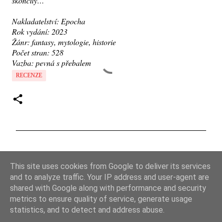
skončily…
Nakladatelství: Epocha
Rok vydání: 2023
Žánr: fantasy, mytologie, historie
Počet stran: 528
Vazba: pevná s přebalem
RECENZE
K
o
This site uses cookies from Google to deliver its services
m
and to analyze traffic. Your IP address and user-agent are
e
shared with Google along with performance and security
metrics to ensure quality of service, generate usage
n
statistics, and to detect and address abuse.
t