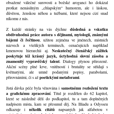
obsažené válečné surovosti a božské aroganci ho dokázal
protkat nenásilným „chlapským“ humorem, ale i láskou,
důvěrou, ženskou něhou a tužbami, které nejsou cizí snad
nikomu z nás.
důsledná a vskutku
Z každé stránky na vás dýchne
obdivuhodná práce autora s dějinami, mytologií, známými
bájemi či řečtinou
, užitou zejména ve jménech, místních
názvech a všelikých termínech, označujících například
Neskutečný čtenářský zážitek
kmenovou hierarchii aj.
poskytuje též krásný jazyk, úctyhodná slovní zásoba a
znamenitý vypravěčský talent
. Dialogy plynou přirozeně.
Akční scény plné krve, vnitřností i brutality se střídají s
květnatými, ale umně podanými popisy, parabolami,
poetickými metaforami
přirovnáními, či s až
.
samotnému rozložení textu
Jistá dávka péče byla věnována i
a grafickému zpracování
. Titul je rozdělen do 62 kapitol,
které se následně dělí do podkapitol, tu a tam doplněných
nadpisem místa, kam se přesunul děj. Na Illiadu a Odysseu
několik citátů
odkazuje i
napsaných jak alfabetou v