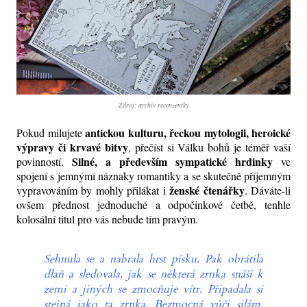
Zdroj: archiv recenzentky
antickou kulturu, řeckou mytologii, heroické
Pokud milujete
výpravy či krvavé bitvy
, přečíst si Válku bohů je téměř vaší
Silné, a především sympatické hrdinky
povinností.
ve
spojení s jemnými náznaky romantiky a se skutečně příjemným
ženské čtenářky
vypravováním by mohly přilákat i
. Dáváte-li
ovšem přednost jednoduché a odpočinkové četbě, tenhle
kolosální titul pro vás nebude tím pravým.
Sehnula se a nabrala hrst písku. Pak obrátila
dlaň a sledovala, jak se některá zrnka snáší k
zemi a jiných se zmocňuje vítr. Připadala si
stejná jako ta zrnka. Bezmocná vůči silám,