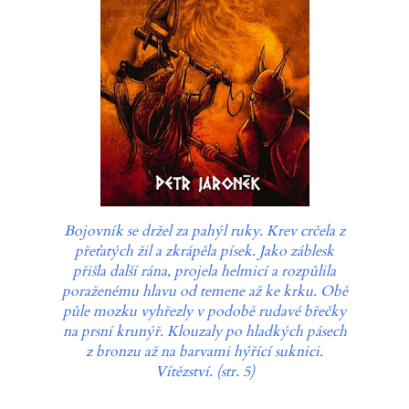
Bojovník se držel za pahýl ruky. Krev crčela z
přeťatých žil a zkrápěla písek. Jako záblesk
přišla další rána, projela helmicí a rozpůlila
poraženému hlavu od temene až ke krku. Obě
půle mozku vyhřezly v podobě rudavé břečky
na prsní krunýř. Klouzaly po hladkých pásech
z bronzu až na barvami hýřící suknici.
Vítězství. (str. 5)