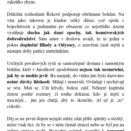
zakrátko zhyne.
Důležitá rozhodnutí Řekové podporují obětinami bohům. Na
víru jako takovou je kladen velký důraz, což spolu s
bojechtivostí a prahnutím po obsazení co největšího území
ducha jak dané epochy, tak homérovských
vystihuje
dobrodružství
. Sám autor v doslovu uvádí, že se jedná o
doplnění Illiady a Odyssey,
pokus
o uzavření časů mýtů a
nástupu doby patřící smrtelníkům.
Určitých povahových rysů se samozřejmě dostane i samotným
nejsou tak nesmrtelní,
bohům, kteří v Jaroňkově zpodobnění
jak by se mohlo jevit
. Ba naopak, do vínku jim bylo darováno
notné dávky lidskosti
. Milují i nenávidí. Ovládají i nechávají
se vést. Mstí se. Cítí křivdy, bolest, zášť. Některé kupředu
ženou pouhé rozmary či touha dokázat, kdo je lepší a
mocnější… jiní jen chtějí, aby to skončilo. Ať už je „to“
cokoliv.
Děj se na první dojem nejspíš může zdát příliš spletitý a složitý,
nelze však říct, že by se v něm čtenář ztrácel nebo se byť jen na
navození
jediné stránce nudil. Pozvolný začátek pomáhá k