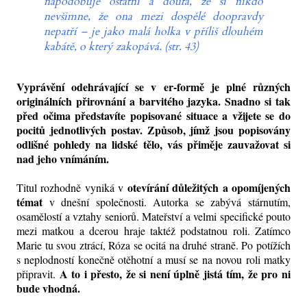
napodobuje ostatní a doufá, že si nikdo
nevšimne, že ona mezi dospělé doopravdy
nepatří – je jako malá holka v příliš dlouhém
kabátě, o který zakopává. (str. 43)
Vyprávění odehrávající se v er-formě je plné různých
originálních přirovnání a barvitého jazyka.
Snadno si tak
před očima představíte popisované situace a vžijete se do
pocitů
jednotlivých postav. Způsob, jímž jsou popisovány
odlišné pohledy na lidské tělo, vás přiměje zauvažovat si
nad
jeho
vnímáním.
otevírání důležitých a opomíjených
Titul rozhodně vyniká v
témat
v dnešní společnosti. Autorka se zabývá stárnutím,
osamělostí a vztahy seniorů. Mateřství a velmi specifické pouto
mezi matkou a dcerou hraje taktéž podstatnou roli. Zatímco
Marie tu svou ztrácí, Róza se ocitá na druhé straně. Po potížích
s neplodností konečně otěhotní a musí se na novou roli matky
A to i přesto, že si není úplně jistá tím, že pro ni
připravit.
bude vhodná.