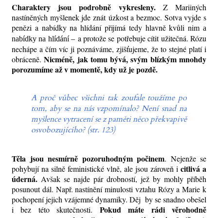
Charaktery jsou podrobně vykresleny.
Z Mariiných
nastíněných myšlenek jde
znát
úzkost a bezmoc. Sotva vyjde s
penězi
a nabídky na hlídání přijímá tedy hlavně kvůli
nim
a
a protože se potřebuje
c
ítit
užitečná. Rózu
nabídky na hlídání
–
nechápe a čím víc ji poznáváme, zjišťujeme, že to stejné platí i
Nicméně, jak tomu bývá, svým blízkým mnohdy
obráceně.
porozumíme až v momentě, kdy už je pozdě.
A proč vůbec všichni tak zoufale toužíme po
tom, aby se na nás vzpomínalo? Není snad na
myšlence vytracení se z paměti něco překvapivě
osvobozujícího? (str. 123)
Těla jsou nesmírně pozoruhodným počinem
. Nejenže se
citlivá a
pohybují na silně feministické vlně, ale jsou zároveň i
úderná.
Avšak se najde pár drobností, jež by mohly příběh
posunout dál. Např. nastínění minulosti vztahu Rózy a Marie k
pochopení jejich vzájemné dynamiky. Děj by se snadno obešel
Pokud máte rádi věrohodně
i bez této skutečnosti.