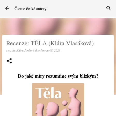
Přeskočit na hlavní obsah
Čteme české autory
Recenze: TĚLA (Klára Vlasáková)
sepsala
Klára Janková
dne
června 08, 2023
Do jaké míry rozumíme svým blízkým?