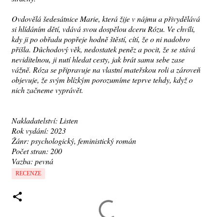
Ovdovělá šedesátnice Marie, která žije v nájmu a přivydělává
si hlídáním dětí, vdává svou dospělou dceru Rózu. Ve chvíli,
kdy ji po obřadu popřeje hodně štěstí, cítí, že o ni nadobro
přišla. Důchodový věk, nedostatek peněz a pocit, že se stává
neviditelnou, ji nutí hledat cesty, jak brát samu sebe zase
vážně. Róza se připravuje na vlastní mateřskou roli a zároveň
objevuje, že svým blízkým porozumíme teprve tehdy, když o
nich začneme vyprávět.
Nakladatelství: Listen
Rok vydání: 2023
Žánr: psychologický, feministický román
Počet stran: 200
Vazba: pevná
RECENZE