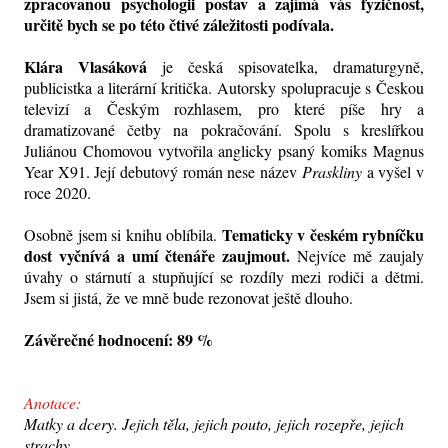
zpracovanou psychologii postav a zajímá vás fyzičnost,
určitě bych se po této čtivé záležitosti podívala.
Klára Vlasáková
je česká spisovatelka, dramaturgyně,
publicistka a literární kritička. Autorsky spolupracuje s Českou
televizí a Českým rozhlasem, pro které píše hry a
dramatizované četby na pokračování. Spolu s kreslířkou
Juliánou Chomovou vytvořila anglicky psaný komiks Magnus
Year X91. Její debutový román nese název
Praskliny
a vyšel v
roce 2020.
Tematicky v českém rybníčku
Osobně jsem si knihu oblíbila.
dost vyčnívá a umí čtenáře zaujmout.
Nejvíce mě zaujaly
úvahy o stárnutí a stupňující se rozdíly mezi rodiči a dětmi.
Jsem si jistá, že ve mně bude rezonovat ještě dlouho.
Závěrečné hodnocení: 89 %
Anotace:
Matky a dcery. Jejich těla, jejich pouto, jejich rozepře, jejich
strachy.