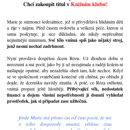
Chci zakoupit titul v
Knižním klubu!
Marie je stárnoucí šedesátnice, jež si přivydělává hlídáním dětí
a žije v nájmu. Před časem ovdověla a veškerá péče, kterou si
sama poskytuje, je sice důkladná, ale nikdy nepřesáhne
Své tělo vnímá spíš jako nějaký stroj,
nejnutnější minimum.
jenž nesmí nechat zadrhnout.
Nyní provdává dospělou dceru Rózu. Už dlouhou dobu si
nerozumí a má pocit, jako by ji už nezajímala a raději kolem ní
našlapuje opatrně, aby nezažehla oheň tam, kde nechce. Když
se ve společnosti svatebčanů konečně cítí chtěná, po obřadu jí
dojde, že dcerušku navždy ztratila. A poté, co Róza otěhotní,
Přibývající věk, nedostatek
vnímá propast ještě hlouběji.
financí a
dojem
vlastní nepotřebnosti ji donutí vyhledat
prostředek, jak si připadat zase užitečná.
Jenže Marie má přesto čas od času pocit, že nic
z toho doopravdy neumí; většinu času