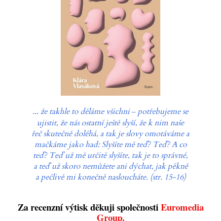
... že takhle to děláme všichni
potřebujeme se
–
ujistit, že nás ostatní ještě slyší, že k nim naše
řeč skutečně doléhá, a tak je slovy omotáváme a
mačkáme jako had: Slyšíte mě teď? Teď? A co
teď? Teď už mě určitě slyšíte, tak je to správné,
a teď už skoro nemůžete ani dýchat, jak pěkně
a pečlivě mi konečně nasloucháte. (str. 15-16)
Za recenzní výtisk děkuji společnosti
Euromedia
Group.