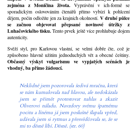
zejména z Moničina života.
Vyprávění v ich-formě se
sporadickým oslovováním čtenářů přímo vybízí k pohlcení
V druhé půlce
dějem, počin odložíte jen za krajních okolností.
se začnou objevovat přepsané novinové útržky z
Luhačovického tisku.
Tento prvek ještě více prohlubuje dojem
autenticity.
Svěží styl, pro Karlovou vlastní, se velmi dobře čte, což je
způsobeno hlavně užitím jednoduchých vět a obecné češtiny.
Občasný výskyt vulgarismu ve vypjatých scénách je
vhodný, ba přímo žádoucí.
Neklidně jsem pozorovala šedivá mračna, která
se nám kumulovala nad hlavou, ale nedokázala
jsem se přimět protestovat nahlas a zkazit
Oliverovi náladu. Navzdory svému špatnému
pocitu a línému já jsem poslušně šlapala vpřed,
udávala jsem si rytmus a přesvědčovala se, že se
mi to děsně líbí. Děsně. (str. 60)