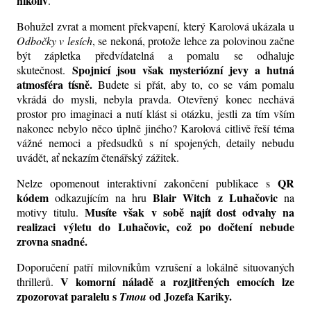
nikoliv
.
Bohužel zvrat a moment překvapení, který Karolová ukázala u
Odbočky v lesích
, se nekoná, protože lehce za polovinou začne
být zápletka předvídatelná a pomalu se odhaluje
Spojnicí jsou však mysteriózní jevy a hutná
skutečnost.
atmosféra tísně.
Budete si přát, aby to, co se vám pomalu
vkrádá do mysli, nebyla pravda. Otevřený konec nechává
prostor pro imaginaci a nutí klást si otázku, jestli za tím vším
nakonec nebylo něco úplně jiného?
Karolová citlivě řeší téma
vážné nemoci a předsudků s ní spojených, detaily nebudu
uvádět, ať nekazím čtenářský zážitek.
QR
Nelze opomenout interaktivní zakončení publikace s
kódem
Blair Witch z Luhačovic
odkazujícím na hru
na
Musíte
však
v sobě najít dost odvahy na
motivy titulu.
realizaci výletu do Luhačovic, což po dočtení nebude
zrovna snadné.
Doporučení patří milovníkům vzrušení a lokálně situovaných
V komorní náladě a rozjitřených emocích lze
thrillerů.
zpozorovat paralelu s
od Jozefa Kariky.
Tmou