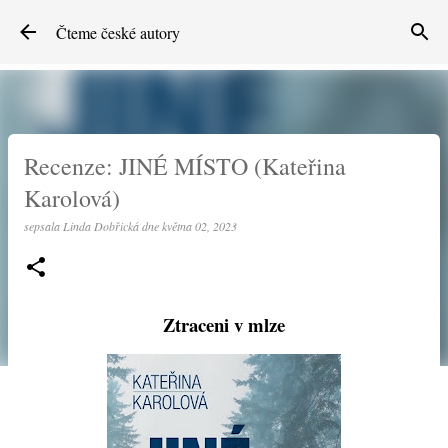
Přeskočit na hlavní obsah
Čteme české autory
Recenze: JINÉ MÍSTO (Kateřina
Karolová)
sepsala
Linda Dobřická
dne
května 02, 2023
Ztraceni v mlze