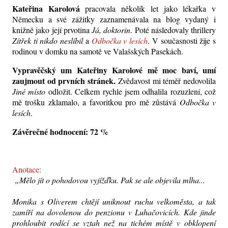
Kateřina Karolová
pracovala několik let jako lékařka v
Německu a své zážitky zaznamenávala na blog vydaný i
knižně jako její prvotina
Já, doktorin
. Poté následovaly thrillery
Zítřek ti nikdo neslíbil
a
Odbočka v lesích
. V současnosti žije s
rodinou v domku na samotě ve Valašských Pasekách.
Vypravěčský um Kateřiny Karolové mě moc baví, umí
zaujmout od prvních stránek.
Zvědavost mi téměř nedovolila
Jiné místo
odložit. Celkem rychle jsem odhalila rozuzlení, což
mě trošku zklamalo, a favoritkou pro mě zůstává
Odbočka v
lesích
.
Závěrečné hodnocení: 72 %
Anotace:
„Mělo jít o pohodovou vyjížďku. Pak se ale objevila mlha...
Monika s Oliverem chtějí uniknout ruchu velkoměsta, a tak
zamíří na dovolenou do penzionu v Luhačovicích. Kde jinde
prohloubit rodící se vztah než na tichém místě v obklopení