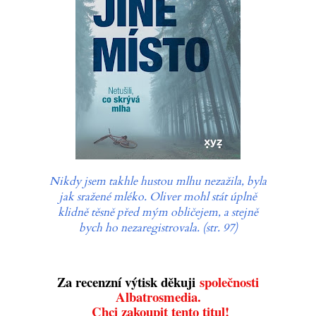
Nikdy jsem takhle hustou mlhu nezažila, byla
jak sražené mléko. Oliver mohl stát úplně
klidně těsně před mým obličejem, a stejně
bych ho nezaregistrovala. (str. 97)
Za recenzní výtisk děkuji
společnosti
Albatrosmedia.
Chci zakoupit tento titul!