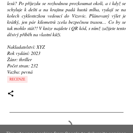
lesů? Po příjezdu se rozhodnou prozkoumat okolí, a i když se
schyluje k dešti a na krajinu padá hustá mlha, vydají se na
kolech cyklostezkou vedoucí do Vizovic. Plánovaný výlet je
krátký, jen pár kilometrů zcela bezpečnou trasou… Co by se
tak mohlo stát?! V knize najdete i QR kód, s nímž zažijete tento
děsivý příběh na vlastní kůži.
Nakladatelství: XYZ
Rok vydání: 2023
Žánr: thriller
Počet stran: 232
Vazba: pevná
RECENZE
K
o