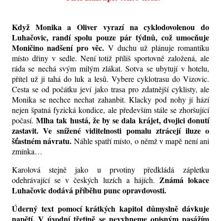
Když Monika a Oliver vyrazí na cyklodovolenou do
Luhačovic, randí spolu pouze pár týdnů, což umocňuje
Moničino nadšení pro věc.
V duchu už plánuje romantiku
místo dřiny v sedle. Není totiž příliš sportovně založená, ale
ráda se nechá svým milým zlákat. Sotva se ubytují v hotelu,
přítel už ji tahá do luk a lesů. Vybere cyklotrasu do Vizovic.
Cesta se od počátku jeví jako trasa pro zdatnější cyklisty, ale
Monika se nechce nechat zahanbit. Klacky pod nohy jí hází
nejen špatná fyzická kondice, ale především stále se zhoršující
Mlha tak hustá, že by se dala krájet, dvojici donutí
počasí.
zastavit. Ve snížené viditelnosti pomalu ztrácejí iluze o
šťastném návratu.
Náhle spatří místo, o němž v mapě není ani
zmínka…
Karolová stejně jako u prvotiny předkládá zápletku
Známá lokace
odehrávající se v českých luzích a hájích.
Luhačovic dodává příběhu punc opravdovosti.
Úderný text pomocí krátkých kapitol důmyslně dávkuje
napětí. V úvodní třetině se nevyhneme opisným pasážím