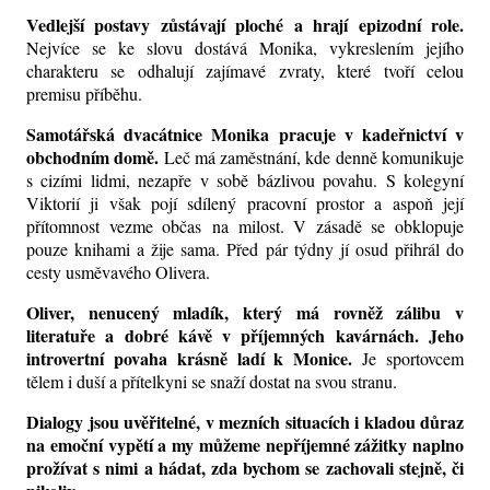
Vedlejší postavy zůstávají ploché a hrají epizodní role.
Nejvíce se ke slovu dostává Monika, vykreslením jejího
charakteru se odhalují zajímavé zvraty, které tvoří celou
premisu příběhu.
Samotářská dvacátnice Monika pracuje v kadeřnictví v
obchodním domě.
Leč má zaměstnání, kde denně komunikuje
s cizími lidmi, nezapře v sobě bázlivou povahu. S kolegyní
Viktorií ji však pojí sdílený pracovní prostor a aspoň její
přítomnost vezme občas na milost. V zásadě se obklopuje
pouze knihami a žije sama. Před pár týdny jí osud přihrál do
cesty usměvavého Olivera.
Oliver, nenucený mladík, který má rovněž zálibu v
literatuře a dobré kávě v příjemných kavárnách. Jeho
introvertní povaha krásně ladí k Monice.
Je sportovcem
tělem i duší a přítelkyni se snaží dostat na svou stranu.
Dialogy jsou uvěřitelné, v mezních situacích i kladou důraz
na emoční vypětí a my můžeme nepříjemné zážitky naplno
prožívat s nimi a hádat, zda bychom se zachovali stejně, či