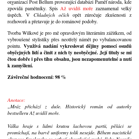
organizací Post Bellum provozující databázi Paměť národa, kde
zpovídá pamětníky. Spis
Až uvidíš moře
zaznamenal velký
úspěch. V
Chladných očích
opět zúročuje zkušenosti z
rozhovorů a přetavuje je do románové podoby.
Tvorba Wilkové je pro mě opravdovým literárním zážitkem, od
vybroušené stylistiky přes neotřelý námět po vybalancovanou
Využívá nadání vykreslovat dějiny pomocí osudů
pointu.
obyčejných lidí a činit z nich ty neobyčejné. Její tituly se mi
čtou dobře i přes tíhu obsahu, jsou nezapomenutelné a nutí
k zamyšlení.
Závěrečné hodnocení: 98 %
Anotace:
„Mráz přichází z duše. Historický román od autorky
bestselleru Až uvidíš moře.
Válka hraje s lidmi krutou šachovou partii, pěšáci se
promíchají, na barvě uniformy tolik nesejde. Během nacistické
okupace Smolenska se setkají okouzlující ruská dívka Neonila