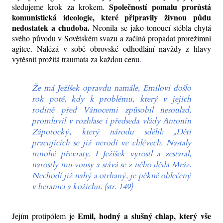
Společností pomalu prorůstá
sledujeme krok za krokem.
komunistická ideologie, které připravily živnou půdu
nedostatek a chudoba.
Neonila se jako tonoucí stébla chytá
svého původu v Sovětském svazu a začíná propadat prorežimní
agitce. Nalézá v sobě obrovské odhodlání navždy z hlavy
vytěsnit prožitá traumata
za každou cenu
.
Že má Ježíšek opravdu namále, Emilovi došlo
rok poté, kdy k problému, který v jejich
rodině před Vánocemi způsobil nesoulad,
promluvil v rozhlase i předseda vlády Antonín
Zápotocký, který národu sdělil: „Děti
pracujících se již nerodí ve chlévech. Nastaly
mnohé převraty. I Ježíšek vyrostl a zestaral,
narostly mu vousy a stává se z něho děda Mráz.
Nechodí již nahý a otrhaný, je pěkně oblečený
v beranici a kožichu. (str. 149)
Emil, hodný a slušný chlap, který vše
Jejím protipólem je