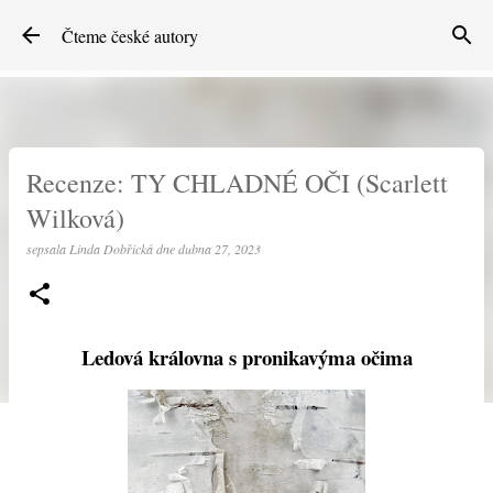
Přeskočit na hlavní obsah
Čteme české autory
Recenze: TY CHLADNÉ OČI (Scarlett
Wilková)
sepsala
Linda Dobřická
dne
dubna 27, 2023
Ledová královna s pronikavýma očima