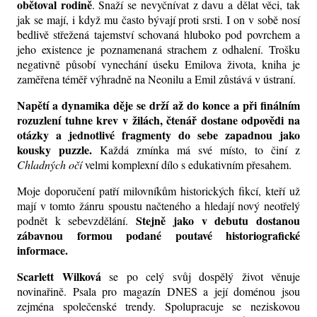
obětoval rodině
. Snaží se nevyčnívat z davu a dělat věci, tak
jak se mají, i když mu často bývají proti srsti. I on v sobě nosí
bedlivě střežená tajemství schovaná hluboko pod povrchem a
jeho existence je poznamenaná strachem z odhalení. Trošku
negativně působí vynechání úseku Emilova života, kniha je
zaměřena téměř výhradně na Neonilu a Emil zůstává v ústraní.
Napětí a dynamika děje se drží až do konce a při finálním
rozuzlení tuhne krev v žilách, čtenář dostane odpovědi na
otázky a jednotlivé fragmenty do sebe zapadnou jako
kousky puzzle.
Každá zmínka má své místo, to činí z
Chladných očí
velmi komplexní dílo s edukativním přesahem.
Moje doporučení patří milovníkům historických fikcí, kteří už
mají v tomto žánru spoustu načteného a hledají nový neotřelý
Stejně jako v debutu dostanou
podnět k sebevzdělání.
zábavnou formou podané poutavé historiografické
informace.
Scarlett Wilková
se po celý svůj dospělý život věnuje
novinařině. Psala pro magazín DNES a její doménou jsou
zejména společenské trendy. Spolupracuje se neziskovou