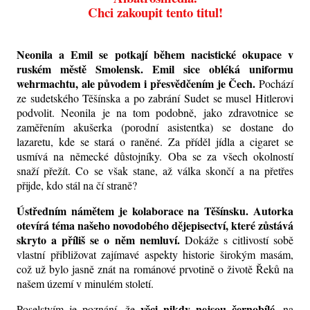
Chci zakoupit tento titul!
Neonila a Emil se potkají během nacistické okupace v
ruském městě Smolensk. Emil sice obléká uniformu
wehrmachtu, ale původem i přesvědčením je Čech.
Pochází
ze sudetského Těšínska a po zabrání Sudet se musel Hitlerovi
podvolit. Neonila je na tom podobně, jako zdravotnice se
zaměřením akušerka (porodní asistentka) se dostane do
lazaretu, kde se stará o raněné. Za příděl jídla a cigaret se
usmívá na německé důstojníky. Oba se za všech okolností
snaží přežít. Co se však stane, až válka skončí a na přetřes
přijde, kdo stál na čí straně?
Ústředním námětem je kolaborace na Těšínsku. Autorka
otevírá téma našeho novodobého dějepisectví, které zůstává
skryto a příliš se o něm nemluví.
Dokáže s citlivostí sobě
vlastní přibližovat zajímavé aspekty historie širokým masám,
což už bylo jasně znát na románové prvotině o životě Řeků na
našem území v minulém století.
věci nikdy nejsou černobílé
Poselstvím je poznání, že
, na