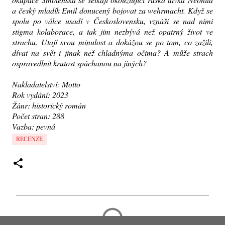
a český mladík Emil donucený bojovat za wehrmacht. Když se
spolu po válce usadí v Československu, vznáší se nad nimi
stigma kolaborace, a tak jim nezbývá než opatrný život ve
strachu. Utají svou minulost a dokážou se po tom, co zažili,
dívat na svět i jinak než chladnýma očima? A může strach
ospravedlnit krutost spáchanou na jiných?
Nakladatelství: Motto
Rok vydání: 2023
Žánr: historický román
Počet stran: 288
Vazba: pevná
RECENZE
K