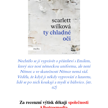
Nechtělo se jí vyprávět o přátelství s Emilem,
který sice nosí německou uniformu, ale není
Němec a ve skutečnosti Němce nemá rád.
Věděla, že když ji někdy vyprovází z lazaretu,
lidé se po nich koukají a myslí si bůhvíco. (str.
62)
Za recenzní výtisk děkuji
společnosti
Albatrosmedia.