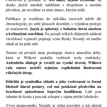
skutky jiných mnohdy nahlížíme s despektem a morální
převahou, ale nevidíme za nimi situace, kterým čelili.
Publikace je rozdělena do několika časových údobí dle
chronologicky po sobě jdoucích desetiletí, s výjimkou prologu
Jazyk je spisovný, s bohatou slovní zásobou
ze současnosti.
a květnatými souvětími.
Na pozadí velkých dějinných událostí
vševědoucí vypravěč popisuje cestu Rusky Neonily od raného
mladí až na práh stáří.
Textem od prvních stran prostupuje tísnivá atmosféra doby,
která se Wilkové podařila vyobrazit zcela realisticky.
Autenticita dialogů je rovněž na vysoké úrovni, Wilková
vaše emoce nešetří zejména explicitními ilustracemi
válečných útrap.
Důležitá je symbolika chladu a jeho vyobrazení ve formě
bledosti hlavní postavy, což má poukázat především na
bezcitnost
způsobenou
bojovým konfliktem
.
Lidé jsou
zahnáni do kouta a jsou tak schopní v zájmu přežití čehokoliv.
Vývoj protagonistky Neonily je velmi pozvolný a její přerod