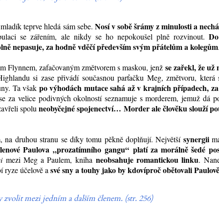
Nosí v sobě šrámy z minulosti a nechá
 mladík teprve hledá sám sebe.
Do
pulaci se zářením, ale nikdy se ho nepokoušel plně rozvinout.
lně nepasuje, za hodně vděčí především svým přátelům a kolegům
se zařekl, že už
em Flynnem, zafačovaným změtvorem s maskou, jenž
Highlandu si zase přivádí současnou parťačku Meg, změtvoru, která 
po výhodách mutace sahá až v krajních případech, za
ouny. Ta však
 se za velice podivných okolností seznamuje s morderem, jemuž dá po
neobyčejné spojenectví… Morder ale člověku slouží po
avřeli spolu
synergii
, na druhou stranu se díky tomu pěkně doplňují. Největší
má
členové Paulova
„
prozatímního
gangu
“
platí za morálně šedé po
neobsahuje romantickou linku
si
mezi Meg a Paulem, kniha
. Nane
své sny a touhy jako by kdovíproč obětovali Paulově
bí ryze účelově a
 zvolit mezi jedním a dalším členem. (str. 256)