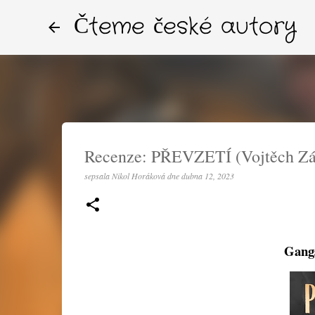
Čteme české autory
Recenze: PŘEVZETÍ (Vojtěch Zá
sepsala
Nikol Horáková
dne
dubna 12, 2023
Gangs