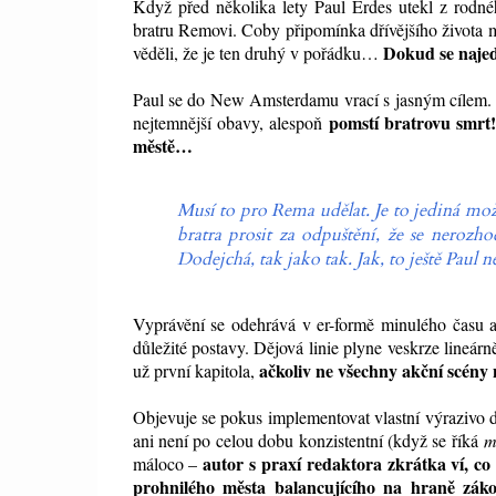
Když před několika lety Paul Erdes utekl z rodné
bratru Removi. Coby připomínka dřívějšího života
Dokud se najed
věděli, že je ten druhý v pořádku…
Paul se do New Amsterdamu vrací s jasným cílem. Mu
pomstí bratrovu smrt!
nejtemnější obavy, alespoň
městě…
Musí to pro Rema udělat. Je to jediná mož
bratra prosit za odpuštění, že se nerozh
Dodejchá, tak jako tak. Jak, to ještě Paul ne
Vyprávění se odehrává v er-formě minulého času a 
důležité postavy. Dějová linie plyne veskrze line
ačkoliv
ne všechny akční scény
už první kapitola,
Objevuje se pokus implementovat vlastní výrazivo d
ani není po celou dobu konzistentní (když se říká
m
autor s praxí redaktora zkrátka ví, co
máloco –
prohnilého města balancujícího na hraně zák