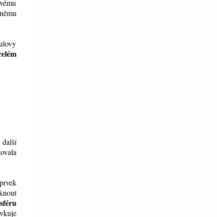
svému
 němu
aulovy
celém
 další
tovala
 prvek
tknout
sféru
vkuje