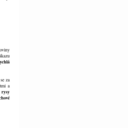
oviny
zákazu
ychlá
 se za
tmi a
 rysy
chové