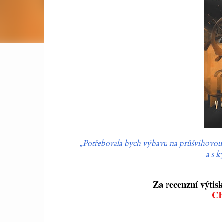
„Potřebovala bych výbavu na průšvihovou s
a s k
Za recenzní výtis
Ch