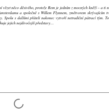
sí vězet něco děsivého, protože Rem je jedním z mocných kněží – a ti 
 Amsterdamu a společně s Willem Flynnem, změtvorem skrývajícím tv
. Spolu s dalšími přáteli nakonec vytvoří netradiční pátrací tým. T
ahuje jejich nejdivočejší představy…