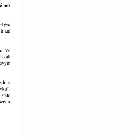
é než
ických
ít ani
a. Ve
ískali
rovým
vzdory
ovku
“
.
 stalo
 scénu