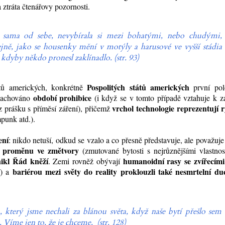
 ztráta čtenářovy pozornosti.
 sama od sebe, nevybírala si mezi bohatými, nebo chudými,
jně, jako se housenky mění v motýly a harusové ve vyšší stádia
 kdyby někdo pronesl zaklínadlo. (str. 93)
Pospolitých států amerických
tů amerických, konkrétně
první pol
období prohibice
 zachováno
(i když se v tomto případě vztahuje k 
vrchol technologie reprezentují r
z prášku s příměsí záření), přičemž
mpunk atd.).
ení
: nikdo netuší, odkud se vzalo a co přesně představuje, ale považuje
lo proměnu ve změtvory
(zmutované bytosti s nejrůznějšími vlastnos
nikl Řád kněží
humanoidní rasy se zvířecími
. Zemi rovněž obývají
bariérou mezi světy do reality proklouzli také nesmrtelní du
í) a
, který jsme nechali za blánou světa, když naše bytí přešlo sem
Víme jen to, že je chceme. (str. 128)