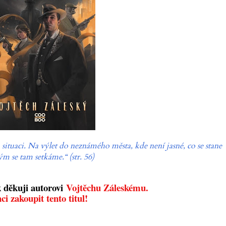
ituaci. Na výlet do neznámého města, kde není jasné, co se stane
ým se tam setkáme.“ (str. 56)
k děkuji autorovi
Vojtěchu Záleskému.
ci zakoupit tento titul!