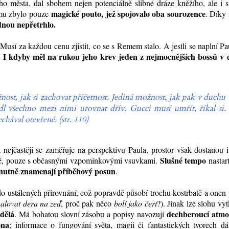
ho města, dal sbohem nejen potenciálně slibné dráze kněžího, ale i 
magické pouto, jež spojovalo oba sourozence
 mu zbylo pouze
. Díky
nou nepřetrhlo.
sí za každou cenu zjistit, co se s Remem stalo. A jestli se naplní P
 I kdyby měl na rukou jeho krev jeden z nejmocnějších bossů v 
nost, jak si zachovat příčetnost. Jediná možnost, jak pak v duchu
odl všechno mezi nimi urovnat dřív. Gucci musí umřít, říkal si.
chával otevřené. (str. 110)
nejčastěji se zaměřuje na perspektivu Paula, prostor však dostanou i
Slušné tempo
árně, pouze s občasnými vzpomínkovými vsuvkami.
nastar
 nutně znamenají příběhový posun
.
o ustálených přirovnání, což popravdě působí trochu kostrbatě a onen
alovat dera na zeď
, proč pak něco
bolí jako čert
?). Jinak lze slohu vy
 dělá
dechberoucí atmo
. Má bohatou slovní zásobu a popisy navozují
ona
; informace o fungování světa, magii či fantastických tvorech dá