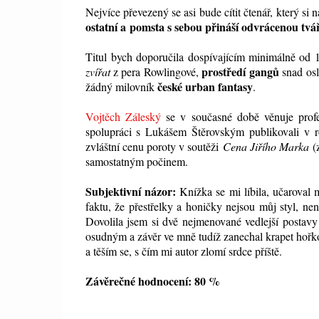
Nejvíce převezený se asi bude cítit čtenář, který si 
ostatní a
pomsta s sebou přináší odvrácenou tvá
Titul bych doporučila dospívajícím minimálně od 
prostředí gangů
zvířat
z pera Rowlingové,
snad os
české urban fantasy
žádný milovník
.
Vojtěch Záleský
se v současné době věnuje profes
spolupráci s Lukášem Štěrovským publikovali v
zvláštní cenu poroty v soutěži
Cena Jiřího Marka
(
samostatným počinem.
Subjektivní názor:
Knížka se mi líbila, učaroval 
faktu, že přestřelky a honičky nejsou můj styl, ne
Dovolila jsem si dvě nejmenované vedlejší postavy
osudným a závěr ve mně tudíž zanechal krapet hořk
a těším se, s čím mi autor zlomí srdce příště.
Závěrečné hodnocení: 80 %