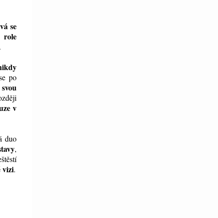
vá se
 role
.
 nikdy
se po
 svou
zději
uze v
 duo
stavy
,
štěstí
 vizi
.