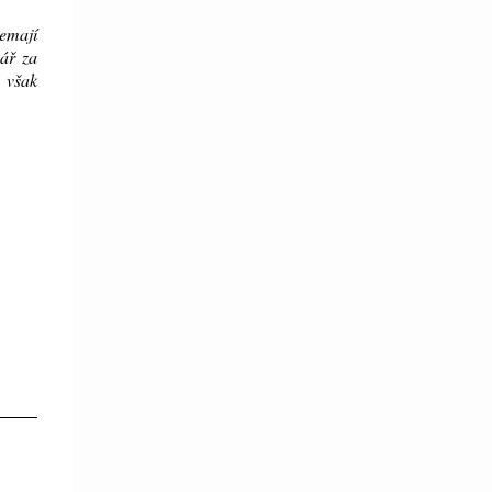
nemají
ář za
o však