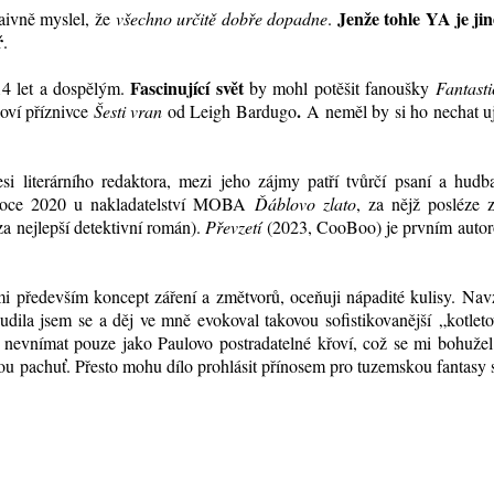
Jenže tohle YA je jin
naivně myslel, že
všechno určitě dobře dopadne
.
ř
.
Fascinující svět
14 let a dospělým.
by mohl potěšit fanoušky
Fantast
.
loví příznivce
Šesti vran
od Leigh Bardugo
A neměl by si ho nechat uj
i literárního redaktora, mezi jeho zájmy patří tvůrčí psaní a hudb
 roce 2020 u nakladatelství MOBA
Ďáblovo zlato
, za nějž posléze z
za nejlepší detektivní román).
Převzetí
(2023, CooBoo) je prvním auto
mi především koncept záření a změtvorů, oceňuji nápadité kulisy. Na
nudila jsem se a děj ve mně evokoval takovou sofistikovanější
„
kotlet
 nevnímat pouze jako Paulovo postradatelné křoví, což se mi bohužel
ou pachuť. Přesto mohu dílo prohlásit přínosem pro tuzemskou fantasy