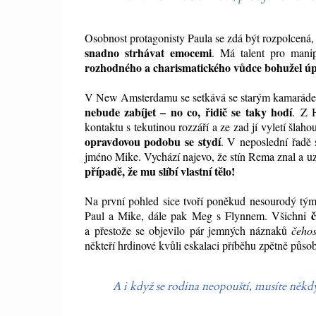
Osobnost protagonisty Paula se zdá být rozpolcená,
snadno strhávat emocemi
. Má talent pro mani
rozhodného a charismatického vůdce bohužel úp
V New Amsterdamu se setkává se starým kamarád
nebude zabíjet – no co, řidič se taky hodí
. Z 
kontaktu s tekutinou rozzáří a ze zad jí vyletí šlah
opravdovou podobu se stydí
. V neposlední řadě
jméno Mike. Vychází najevo, že stín Rema znal a uz
případě, že mu slíbí vlastní tělo!
Na první pohled sice tvoří poněkud nesourodý tým
Paul a Mike, dále pak Meg s Flynnem. Všichni
a přestože se objevilo pár jemných náznaků
čeho
někteří hrdinové kvůli eskalaci příběhu zpětně půso
A i když se rodina neopouští, musíte někdy