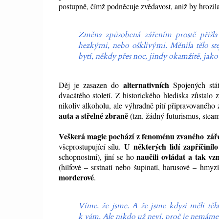
postupně, čímž podněcuje zvědavost, aniž by hrozila
Změna způsobená zářením prostě přišla
hezkými, nebo ošklivými. Měnila tělo ste
bytí, někdy přes noc, jindy okamžitě, jako
alternativních
Děj je zasazen do
Spojených stá
dvacátého století. Z historického hlediska zůstalo
nikoliv alkoholu, ale výhradně pití připravovaného 
auta a střelné zbraně
(tzn. žádný futurismus, stea
Veškerá magie pochází z fenoménu zvaného zář
U některých lidí zapříčini
všeprostupující sílu.
naučili ovládat a tak vz
schopnostmi), jiní se ho
(hilfové – srstnatí nebo šupinatí, harusové – hmyz
morderové
.
Víme, že jsme. A že jsme kdysi měli těla
k vám. Ale nikdo už neví, proč je nemáme. 