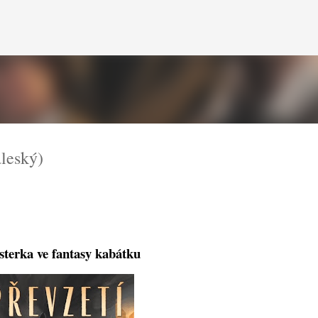
Přeskočit na hlavní obsah
leský)
terka ve fantasy kabátku