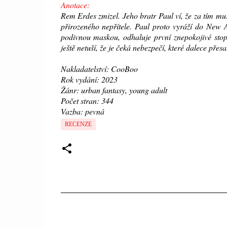
Anotace:
Rem Erdes zmizel. Jeho bratr Paul ví, že za tím mu
přirozeného nepřítele. Paul proto vyráží do New
podivnou maskou, odhaluje první znepokojivé stopy
ještě netuší, že je čeká nebezpečí, které dalece přes
Nakladatelství: CooBoo
Rok vydání: 2023
Žánr: urban fantasy, young adult
Počet stran: 344
Vazba: pevná
RECENZE
K
o