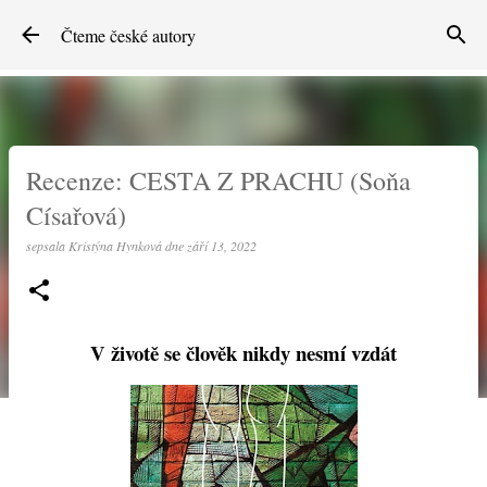
Přeskočit na hlavní obsah
Čteme české autory
Recenze: CESTA Z PRACHU (Soňa
Císařová)
sepsala
Kristýna Hynková
dne
září 13, 2022
V životě se člověk nikdy nesmí vzdát