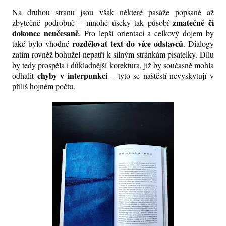
Na druhou stranu jsou však některé pasáže popsané až
zmatečně či
zbytečně podrobně – mnohé úseky tak působí
dokonce neučesaně
. Pro lepší orientaci a celkový dojem by
rozdělovat text do více odstavců
také bylo vhodné
. Dialogy
zatím rovněž bohužel nepatří k silným stránkám pisatelky. Dílu
by tedy prospěla i důkladnější korektura, již by současně mohla
chyby v interpunkci
odhalit
– tyto se naštěstí nevyskytují v
příliš hojném počtu.