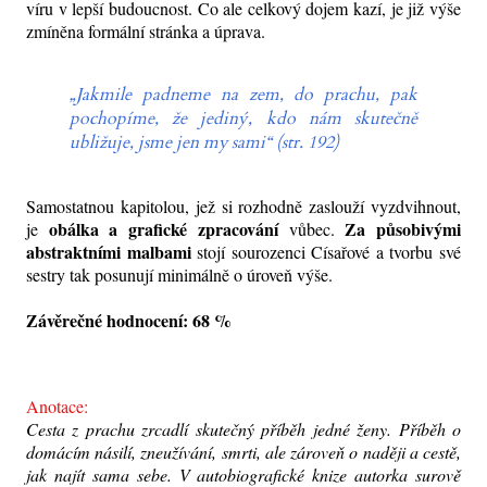
víru v lepší budoucnost. Co ale celkový dojem kazí, je již výše
zmíněna formální stránka a úprava.
„Jakmile padneme na zem, do prachu, pak
pochopíme, že jediný, kdo nám skutečně
ubližuje, jsme jen my sami“ (str. 192)
Samostatnou kapitolou, jež si rozhodně zaslouží vyzdvihnout,
obálka a grafické zpracování
Za působivými
je
vůbec.
abstraktními malbami
stojí sourozenci Císařové a tvorbu své
sestry tak posunují minimálně o úroveň výše.
Závěrečné hodnocení: 68 %
Anotace:
Cesta z prachu zrcadlí skutečný příběh jedné ženy. Příběh o
domácím násilí, zneužívání, smrti, ale zároveň o naději a cestě,
jak najít sama sebe. V autobiografické knize autorka surově