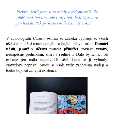
Nevím, jestli jsem si to tehdy uvědomovala. Že
oběť není jen ona, ale i my, její děti. Zprvu se
jen hádali. Pak přišla první facka… (str. 45)
V autobiografii
Cesta z prachu
se autorka vypisuje ze všech
Domácí
těžkostí, jimiž si musela projít – a že jich nebylo málo.
násilí, jemuž v dětství musela přihlížet, toxické vztahy,
neúspěšné podnikání, smrt v rodině
… Dalo by se říct, že
existuje jen málo negativních věcí, které se jí vyhnuly.
Navzdory nepřízni osudu si však vždy zachovala naději a
touhu bojovat za lepší existenci.