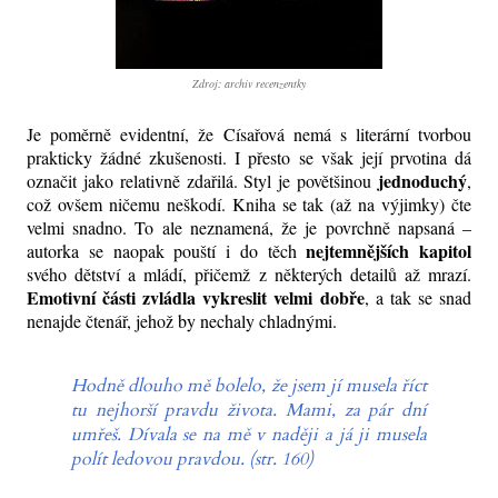
Zdroj: archiv recenzentky
Je poměrně evidentní, že Císařová nemá s literární tvorbou
prakticky žádné zkušenosti. I přesto se však její prvotina dá
jednoduchý
označit jako relativně zdařilá. Styl je povětšinou
,
což ovšem ničemu neškodí. Kniha se tak (až na výjimky) čte
velmi snadno. To ale neznamená, že je povrchně napsaná –
nejtemnějších kapitol
autorka se naopak pouští i do těch
svého dětství a mládí, přičemž z některých detailů až mrazí.
Emotivní části zvládla vykreslit velmi dobře
, a tak se snad
nenajde čtenář, jehož by nechaly chladnými.
Hodně dlouho mě bolelo, že jsem jí musela říct
tu nejhorší pravdu života. Mami, za pár dní
umřeš. Dívala se na mě v naději a já ji musela
polít ledovou pravdou. (str. 160)