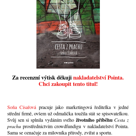
Za recenzní výtisk děkuji
nakladatelství Pointa.
Chci zakoupit tento titul!
Soňa Císařová
pracuje jako marketingová ředitelka v jedné
střední firmě, ovšem už odmalička toužila stát se spisovatelkou.
životního příběhu
Svůj sen si splnila vydáním svého
Cesta z
prachu
prostřednictvím crowdfundigu v nakladatelství Pointa.
Sama se označuje za milovníka přírody, zvířat a sportu.