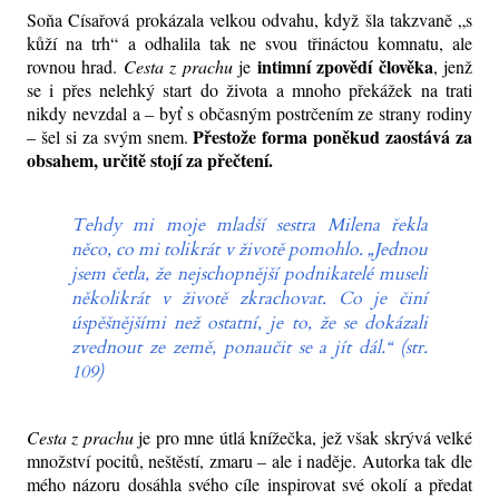
Soňa Císařová prokázala velkou odvahu, když šla takzvaně „s
kůží na trh“ a odhalila tak ne svou třináctou komnatu, ale
intimní zpovědí člověka
rovnou hrad.
Cesta z prachu
je
, jenž
se i přes nelehký start do života a mnoho překážek na trati
nikdy nevzdal a – byť s občasným postrčením ze strany rodiny
Přestože forma poněkud zaostává za
– šel si za svým snem.
obsahem, určitě stojí za přečtení.
Tehdy mi moje mladší sestra Milena řekla
něco, co mi tolikrát v životě pomohlo. „Jednou
jsem četla, že nejschopnější podnikatelé museli
několikrát v životě zkrachovat. Co je činí
úspěšnějšími než ostatní, je to, že se dokázali
zvednout ze země, ponaučit se a jít dál.“ (str.
109)
Cesta z prachu
je pro mne útlá knížečka, jež však skrývá velké
množství pocitů, neštěstí, zmaru – ale i naděje. Autorka tak dle
mého názoru dosáhla svého cíle inspirovat své okolí a předat